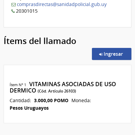
comprasdirectas@sanidadpolicial.gub.uy
20301015
Ítems del llamado
en l
Ingresar
VITAMINAS ASOCIADAS DE USO
Ítem Nº 1
DERMICO
(Cód. Artículo 26103)
3.000,00 POMO
Cantidad:
Moneda:
Pesos Uruguayos