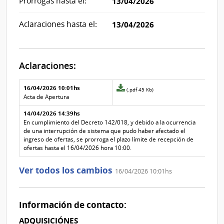
Prórrogas hasta el:
13/04/2026
Aclaraciones hasta el:
13/04/2026
Aclaraciones:
Aclaraciones del llamado
Fecha y
16/04/2026 10:01hs
Archivo
(.pdf 45 Kb)
texto de
Archivo
adjunto
Acta de Apertura
la
de la
de
aclaración
aclaración
14/04/2026 14:39hs
la
aclaración
En cumplimiento del Decreto 142/018, y debido a la ocurrencia
Nº
de una interrupción de sistema que pudo haber afectado el
1
ingreso de ofertas, se prorroga el plazo límite de recepción de
ofertas hasta el 16/04/2026 hora 10:00.
Ver todos los cambios
16/04/2026 10:01hs
Información de contacto:
ADQUISICIÓNES