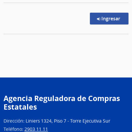
en l
Ingresar
Agencia Reguladora de Compras
Estatales
Dirección:
Liniers 1324, Piso 7 - Torre Ejecutiva Sur
Teléfono:
2903 11 11