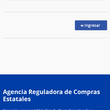
en l
Ingresar
Agencia Reguladora de Compras
Estatales