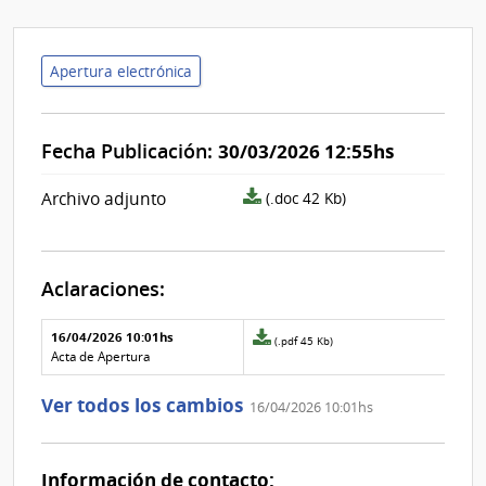
Apertura electrónica
Fecha Publicación:
30/03/2026 12:55hs
archivo
Archivo adjunto
(.doc 42 Kb)
adjunto/pliego
Aclaraciones:
Aclaraciones del llamado
Fecha y
16/04/2026 10:01hs
Archivo
(.pdf 45 Kb)
texto de
Archivo
adjunto
Acta de Apertura
la
de la
de
aclaración
aclaración
la
Ver todos los cambios
16/04/2026 10:01hs
aclaración
Nº
0
Información de contacto: