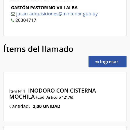
GASTÓN PASTORINO VILLALBA
jpcan-adquisiciones@minterior.gub.uy
20304717
Ítems del llamado
en l
Ingresar
INODORO CON CISTERNA
Ítem Nº 1
MOCHILA
(Cód. Artículo 12176)
2,00 UNIDAD
Cantidad: