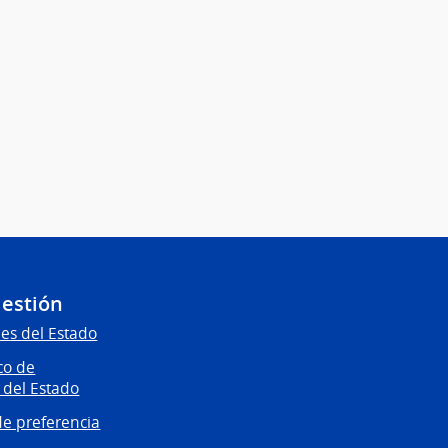
Gestión
es del Estado
co de
 del Estado
e preferencia