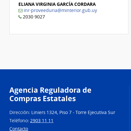
ELIANA VIRGINIA GARCÍA CORDARA
inr-proveeduria@minterior.gub.uy
2030 9027
Agencia Reguladora de
Compras Estatales
Dirección:
Liniers 1324, Piso 7 - Torre Ejecutiva Sur
Teléfono:
2903 11 11
Contacto