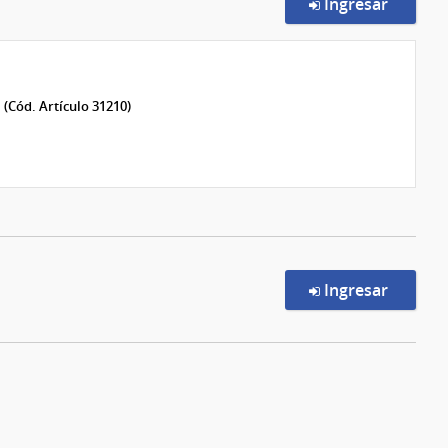
en la c
Ingresar
E
(Cód. Artículo 31210)
en la c
Ingresar