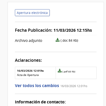
Apertura electrónica
Fecha Publicación:
11/03/2026 12:15hs
archivo
Archivo adjunto
(.doc 84 Kb)
adjunto/pliego
Aclaraciones:
Aclaraciones del llamado
Fecha y
16/03/2026 12:01hs
Archivo
(.pdf 44 Kb)
texto de
Archivo
adjunto
Acta de Apertura
la
de la
de
aclaración
aclaración
la
Ver todos los cambios
16/03/2026 12:01hs
aclaración
Nº
0
Información de contacto: