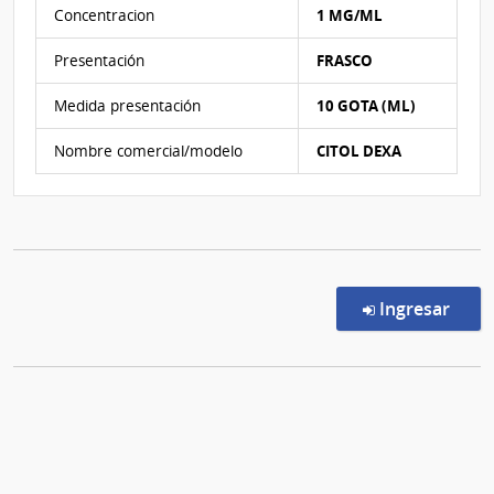
Concentracion
1 MG/ML
Presentación
FRASCO
Medida presentación
10 GOTA (ML)
Nombre comercial/modelo
CITOL DEXA
en l
Ingresar