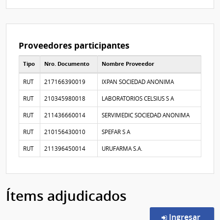
Proveedores participantes
Tipo
Nro. Documento
Nombre Proveedor
Proveedores participantes
RUT
217166390019
IXPAN SOCIEDAD ANONIMA
RUT
210345980018
LABORATORIOS CELSIUS S A
RUT
211436660014
SERVIMEDIC SOCIEDAD ANONIMA
RUT
210156430010
SPEFAR S A
RUT
211396450014
URUFARMA S.A.
Ítems adjudicados
en l
Ingresar