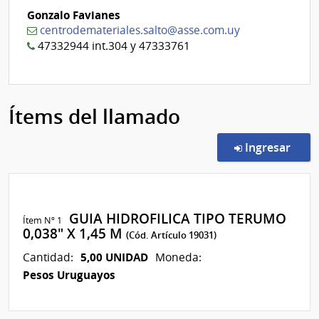
Gonzalo Favianes
centrodemateriales.salto@asse.com.uy
47332944 int.304 y 47333761
Ítems del llamado
en l
Ingresar
GUIA HIDROFILICA TIPO TERUMO
Ítem Nº 1
0,038" X 1,45 M
(Cód. Artículo 19031)
5,00 UNIDAD
Cantidad:
Moneda:
Pesos Uruguayos