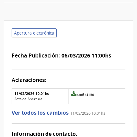
Apertura electrónica
Fecha Publicación:
06/03/2026 11:00hs
Aclaraciones:
Aclaraciones del llamado
Fecha y
11/03/2026 10:01hs
Archivo
(.pdf 43 Kb)
texto de
Archivo
adjunto
Acta de Apertura
la
de la
de
aclaración
aclaración
la
Ver todos los cambios
11/03/2026 10:01hs
aclaración
Nº
0
Información de contacto: