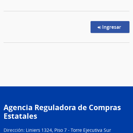
en l
Ingresar
Agencia Reguladora de Compras
Estatales
Dirección:
Liniers 1324, Piso 7 - Torre Ejecutiva Sur