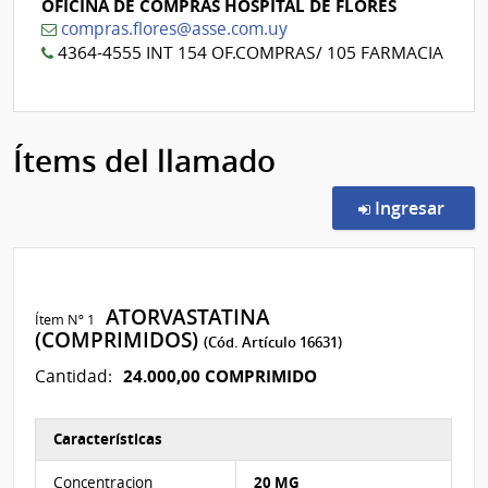
OFICINA DE COMPRAS HOSPITAL DE FLORES
compras.flores@asse.com.uy
4364-4555 INT 154 OF.COMPRAS/ 105 FARMACIA
Ítems del llamado
en l
Ingresar
ATORVASTATINA
Ítem Nº 1
(COMPRIMIDOS)
(Cód. Artículo 16631)
24.000,00 COMPRIMIDO
Cantidad:
Características
Características del Ítem Nº 1
Concentracion
20 MG