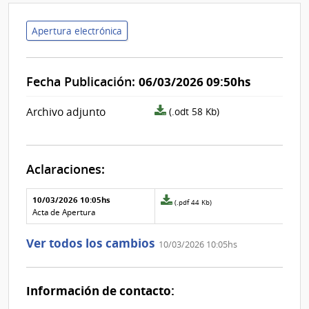
Apertura electrónica
Fecha Publicación:
06/03/2026 09:50hs
archivo
Archivo adjunto
(.odt 58 Kb)
adjunto/pliego
Aclaraciones:
Aclaraciones del llamado
Fecha y
10/03/2026 10:05hs
Archivo
(.pdf 44 Kb)
texto de
Archivo
adjunto
Acta de Apertura
la
de la
de
aclaración
aclaración
la
Ver todos los cambios
10/03/2026 10:05hs
aclaración
Nº
0
Información de contacto: