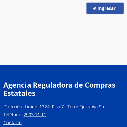
en l
Ingresar
Agencia Reguladora de Compras
Estatales
Dirección:
Liniers 1324, Piso 7 - Torre Ejecutiva Sur
Teléfono:
2903 11 11
Contacto