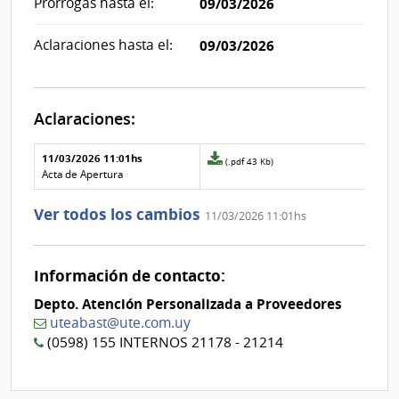
Prórrogas hasta el:
09/03/2026
Aclaraciones hasta el:
09/03/2026
Aclaraciones:
Aclaraciones del llamado
Fecha y
11/03/2026 11:01hs
Archivo
(.pdf 43 Kb)
texto de
Archivo
adjunto
Acta de Apertura
la
de la
de
aclaración
aclaración
la
Ver todos los cambios
11/03/2026 11:01hs
aclaración
Nº
0
Información de contacto:
Depto. Atención Personalizada a Proveedores
uteabast@ute.com.uy
(0598) 155 INTERNOS 21178 - 21214