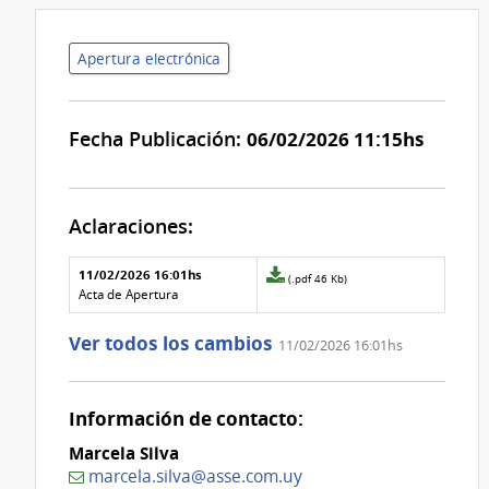
Apertura electrónica
Fecha Publicación:
06/02/2026 11:15hs
Aclaraciones:
Aclaraciones del llamado
Fecha y
11/02/2026 16:01hs
Archivo
(.pdf 46 Kb)
texto de
Archivo
adjunto
Acta de Apertura
la
de la
de
aclaración
aclaración
la
Ver todos los cambios
11/02/2026 16:01hs
aclaración
Nº
0
Información de contacto:
Marcela Silva
marcela.silva@asse.com.uy