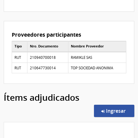
Proveedores participantes
Tipo
Nro. Documento
Nombre Proveedor
Proveedores participantes
RUT
210940700018
RAMIKLE SAS
RUT
210647730014
TOP SOCIEDAD ANONIMA
Ítems adjudicados
en l
Ingresar