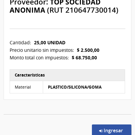
Proveedor:
TOP SOCIEDAD
ANONIMA
(RUT 210647730014)
25,00 UNIDAD
Cantidad:
$ 2.500,00
Precio unitario sin impuestos:
$ 68.750,00
Monto total con impuestos:
Características
Características del Ítem Nº 4
Material
PLASTICO/SILICONA/GOMA
en l
Ingresar