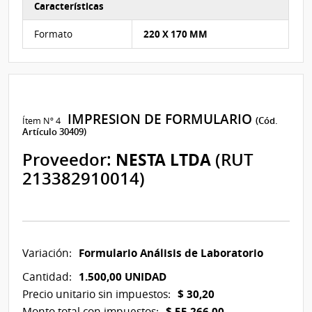
Características
Características del Ítem Nº 3
Formato
220 X 170 MM
IMPRESION DE FORMULARIO
Ítem Nº 4
(Cód.
Artículo 30409)
Proveedor:
NESTA LTDA
(RUT
213382910014)
Formulario Análisis de Laboratorio
Variación:
1.500,00 UNIDAD
Cantidad:
$ 30,20
Precio unitario sin impuestos:
$ 55.266,00
Monto total con impuestos: