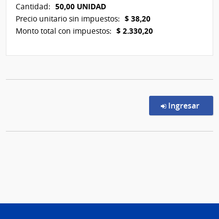
50,00 UNIDAD
Cantidad:
$ 38,20
Precio unitario sin impuestos:
$ 2.330,20
Monto total con impuestos:
en l
Ingresar