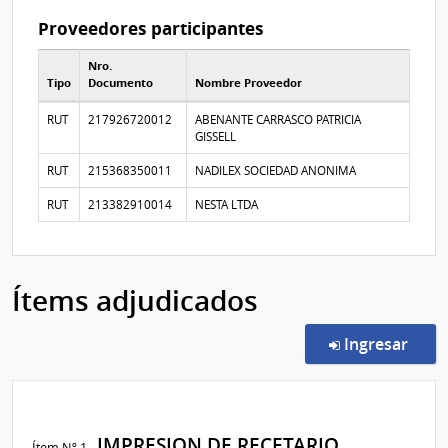
Proveedores participantes
Nro.
Tipo
Documento
Nombre Proveedor
Proveedores participantes
RUT
217926720012
ABENANTE CARRASCO PATRICIA
GISSELL
RUT
215368350011
NADILEX SOCIEDAD ANONIMA
RUT
213382910014
NESTA LTDA
Ítems adjudicados
en l
Ingresar
IMPRESION DE RECETARIO
Ítem Nº 1