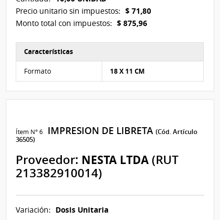
$ 71,80
Precio unitario sin impuestos:
$ 875,96
Monto total con impuestos:
Características
Características del Ítem Nº 5
Formato
18 X 11 CM
IMPRESION DE LIBRETA
Ítem Nº 6
(Cód. Artículo
36505)
Proveedor:
NESTA LTDA
(RUT
213382910014)
Dosis Unitaria
Variación: