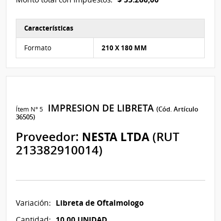
Características
Características del Ítem Nº 4
Formato
210 X 180 MM
IMPRESION DE LIBRETA
Ítem Nº 5
(Cód. Artículo
36505)
Proveedor:
NESTA LTDA
(RUT
213382910014)
Libreta de Oftalmologo
Variación:
10,00 UNIDAD
Cantidad: