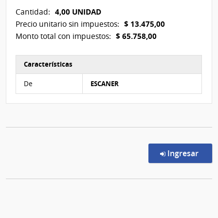
4,00 UNIDAD
Cantidad:
$ 13.475,00
Precio unitario sin impuestos:
$ 65.758,00
Monto total con impuestos:
Características
Características del Ítem Nº 4
De
ESCANER
en l
Ingresar