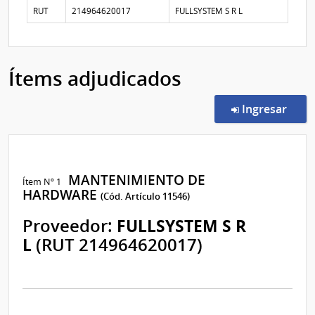
Proveedores participantes
RUT
214964620017
FULLSYSTEM S R L
Ítems adjudicados
en l
Ingresar
MANTENIMIENTO DE
Ítem Nº 1
HARDWARE
(Cód. Artículo 11546)
Proveedor:
FULLSYSTEM S R
L
(RUT 214964620017)