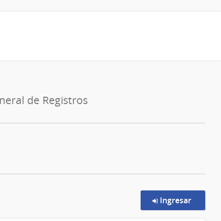
neral de Registros
en la c
Ingresar