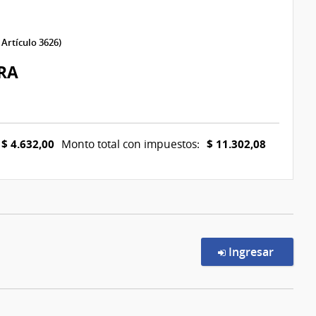
 Artículo 3626)
RA
$ 4.632,00
$ 11.302,08
Monto total con impuestos:
en la c
Ingresar