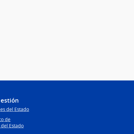
Gestión
es del Estado
co de
 del Estado