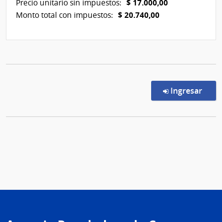
$ 17.000,00
Precio unitario sin impuestos:
$ 20.740,00
Monto total con impuestos:
en l
Ingresar