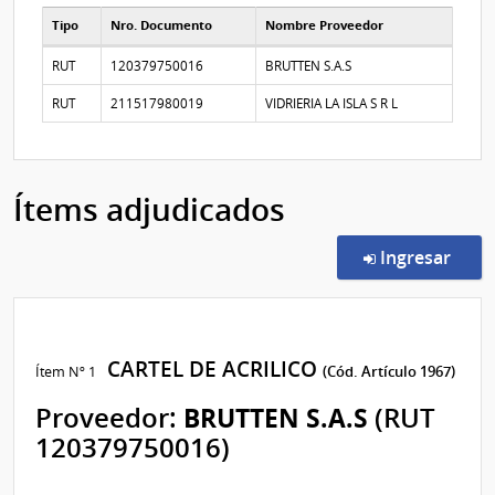
Tipo
Nro. Documento
Nombre Proveedor
Proveedores participantes
RUT
120379750016
BRUTTEN S.A.S
RUT
211517980019
VIDRIERIA LA ISLA S R L
Ítems adjudicados
en l
Ingresar
CARTEL DE ACRILICO
Ítem Nº 1
(Cód. Artículo 1967)
Proveedor:
BRUTTEN S.A.S
(RUT
120379750016)