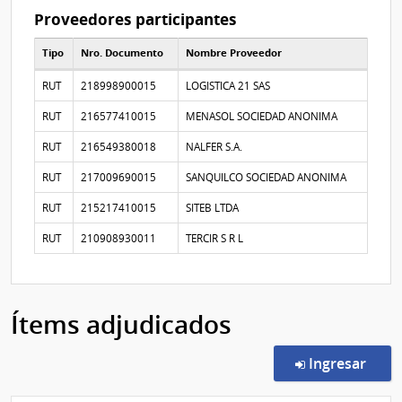
Proveedores participantes
Tipo
Nro. Documento
Nombre Proveedor
Proveedores participantes
RUT
218998900015
LOGISTICA 21 SAS
RUT
216577410015
MENASOL SOCIEDAD ANONIMA
RUT
216549380018
NALFER S.A.
RUT
217009690015
SANQUILCO SOCIEDAD ANONIMA
RUT
215217410015
SITEB LTDA
RUT
210908930011
TERCIR S R L
Ítems adjudicados
en l
Ingresar