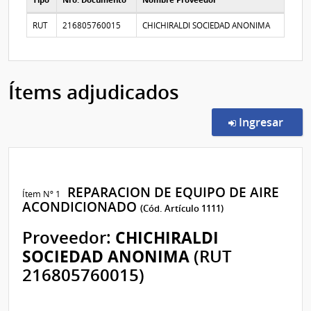
Tipo
Nro. Documento
Nombre Proveedor
Proveedores participantes
RUT
216805760015
CHICHIRALDI SOCIEDAD ANONIMA
Ítems adjudicados
en l
Ingresar
REPARACION DE EQUIPO DE AIRE
Ítem Nº 1
ACONDICIONADO
(Cód. Artículo 1111)
Proveedor:
CHICHIRALDI
SOCIEDAD ANONIMA
(RUT
216805760015)