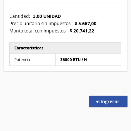
3,00 UNIDAD
Cantidad:
$ 5.667,00
Precio unitario sin impuestos:
$ 20.741,22
Monto total con impuestos:
Características
Características del Ítem Nº 3
Potencia
36000 BTU / H
en l
Ingresar