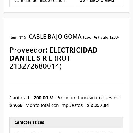
Cantidad de hilos x seccion
2 X 4 NRO. X MM2
CABLE BAJO GOMA
Ítem Nº 6
(Cód. Artículo 1238)
Proveedor:
ELECTRICIDAD
DANIEL S R L
(RUT
213272680014)
200,00 M
Cantidad:
Precio unitario sin impuestos:
$ 9,66
$ 2.357,04
Monto total con impuestos:
Características
Características del Ítem Nº 6