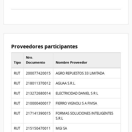
resolución
acta_1042899.pdf
Proveedores participantes
Nro.
Tipo
Documento
Nombre Proveedor
Proveedores participantes
RUT
200077420015
AGRO REPUESTOS 33 LIMITADA
RUT
218011370012
AGUAA S.R.L.
RUT
213272680014
ELECTRICIDAD DANIEL S R L
RUT
210000400017
FIERRO VIGNOLI S A FIVISA
RUT
217141390015
FORMAS SOLUCIONES INTELIGENTES
S.R.L
RUT
215150470011
MGI SA