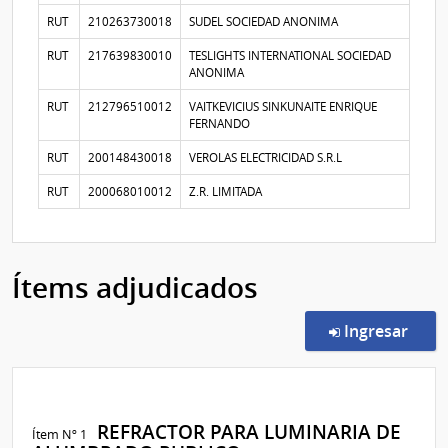
RUT
210263730018
SUDEL SOCIEDAD ANONIMA
RUT
217639830010
TESLIGHTS INTERNATIONAL SOCIEDAD
ANONIMA
RUT
212796510012
VAITKEVICIUS SINKUNAITE ENRIQUE
FERNANDO
RUT
200148430018
VEROLAS ELECTRICIDAD S.R.L
RUT
200068010012
Z.R. LIMITADA
Ítems adjudicados
en l
Ingresar
REFRACTOR PARA LUMINARIA DE
Ítem Nº 1