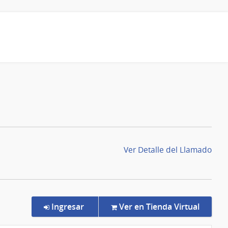
Ver Detalle del Llamado
en la compra Convenio Marco 5/202
Ingresar
Ver en Tienda Virtual