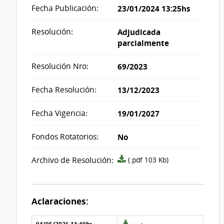
Fecha Publicación:
23/01/2024 13:25hs
Resolución:
Adjudicada
parcialmente
Resolución Nro:
69/2023
Fecha Resolución:
13/12/2023
Fecha Vigencia:
19/01/2027
Fondos Rotatorios:
No
Archivo
Archivo de Resolución:
(.pdf 103 Kb)
resolución
acta_1020456.pdf
Aclaraciones:
04/05/2026 11:40hs
Archivo