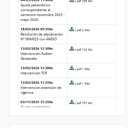
(.pdf 739 Kb)
adjunto
Ajuste paramétrico
de
correspondiente al
la
semestre noviembre 2025 -
aclaración
mayo 2026.
Nº
18/03/2026 09:35hs
9
Archivo
(.pdf 2 Mb)
adjunto
Resolución de adjudicación
de
N° 069/023 con ANEXO
la
13/02/2026 12:30hs
aclaración
Archivo
(.pdf 102 Kb)
Nº
adjunto
Intervención Auditor
8
de
Destacado
la
13/02/2026 12:30hs
aclaración
Archivo
(.pdf 1 Mb)
Nº
adjunto
Intervención TCR
7
de
13/02/2026 11:25hs
la
Archivo
(.pdf 1 Mb)
aclaración
adjunto
Intervención extensión de
Nº
de
vigencia
6
la
03/11/2025 15:25hs
aclaración
Archivo
(.pdf 757 Kb)
Nº
adjunto
Ajuste paramétrico
5
de
correspondiente al
la
semestre Mayo 2025 ¿
aclaración
Noviembre 2025.
Nº