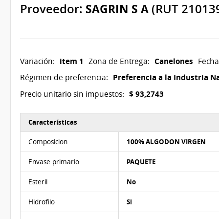
Proveedor:
SAGRIN S A
(RUT 21013
item 1
Canelones
Variación:
Zona de Entrega:
Fecha
Preferencia a la Industria N
Régimen de preferencia:
$ 93,2743
Precio unitario sin impuestos:
Características
Características del Ítem Nº 1
Composicion
100% ALGODON VIRGEN
Envase primario
PAQUETE
Esteril
No
Hidrofilo
Si