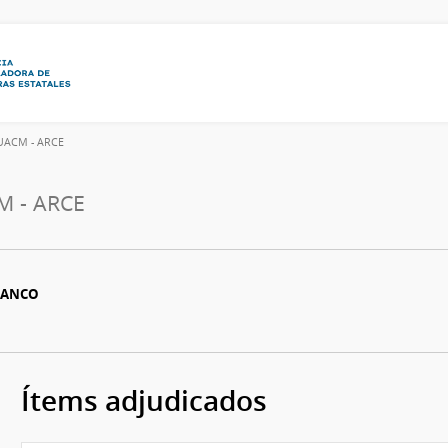
UACM - ARCE
M - ARCE
LANCO
Ítems adjudicados