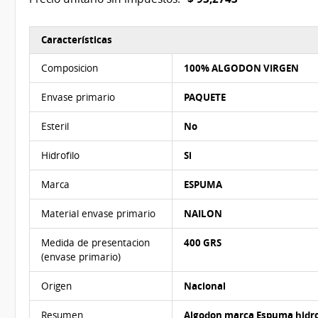
Características
Características del Ítem Nº 1
Composicion
100% ALGODON VIRGEN
Envase primario
PAQUETE
Esteril
No
Hidrofilo
Si
Marca
ESPUMA
Material envase primario
NAILON
Medida de presentacion
400 GRS
(envase primario)
Origen
Nacional
Resumen
Algodon marca Espuma hidrof