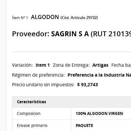
ALGODON
Ítem Nº 1
(Cód. Artículo 29732)
Proveedor:
SAGRIN S A
(RUT 21013
item 1
Artigas
Variación:
Zona de Entrega:
Fecha ba
Preferencia a la Industria N
Régimen de preferencia:
$ 93,2743
Precio unitario sin impuestos:
Características
Características del Ítem Nº 1
Composicion
100% ALGODON VIRGEN
Envase primario
PAQUETE