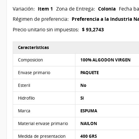
item 1
Colonia
Variación:
Zona de Entrega:
Fecha ba
Preferencia a la Industria N
Régimen de preferencia:
$ 93,2743
Precio unitario sin impuestos:
Características
Características del Ítem Nº 1
Composicion
100% ALGODON VIRGEN
Envase primario
PAQUETE
Esteril
No
Hidrofilo
Si
Marca
ESPUMA
Material envase primario
NAILON
Medida de presentacion
400 GRS