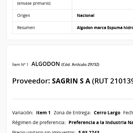
(envase primario)
Origen
Nacional
Resumen
Algodon marca Espuma hidrof
ALGODON
Ítem Nº 1
(Cód. Artículo 29732)
Proveedor:
SAGRIN S A
(RUT 21013
item 1
Cerro Largo
Variación:
Zona de Entrega:
Fech
Preferencia a la Industria N
Régimen de preferencia:
$ 93,2743
Precio unitario sin impuestos: