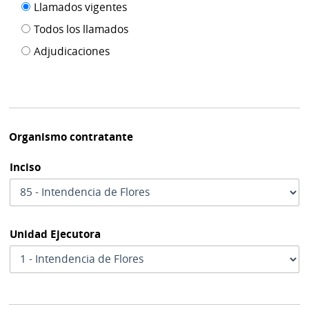
Filtro tipo
Llamados vigentes
por
de
fecha
Todos los llamados
de
publicación
Adjudicaciones
modif
Organismo contratante
Inciso
Unidad Ejecutora