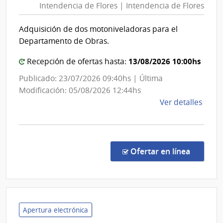
Intendencia de Flores | Intendencia de Flores
Flore
Inte
|
de
Adquisición de dos motoniveladoras para el
Flore
Inten
Departamento de Obras.
de
Flore
13/08/2026 10:00hs
Recepción de ofertas hasta:
Publicado: 23/07/2026 09:40hs | Última
Modificación: 05/08/2026 12:44hs
de
Ver detalles
la
comp
Licit
Abre
en la co
Ofertar en línea
15/2
|
Inte
de
Flore
Apertura electrónica
|