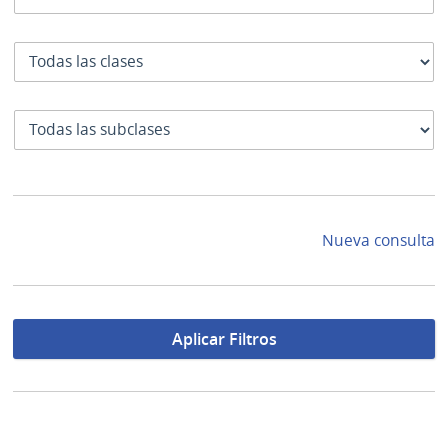
Clase
SubClase
Nueva consulta
Aplicar Filtros