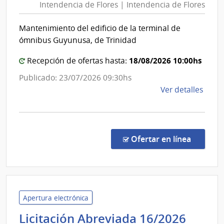
Intendencia de Flores | Intendencia de Flores
Flore
|
Mantenimiento del edificio de la terminal de
Inten
ómnibus Guyunusa, de Trinidad
de
Flore
18/08/2026 10:00hs
Recepción de ofertas hasta:
Publicado: 23/07/2026 09:30hs
de
Ver detalles
la
comp
Licit
Abre
en la co
Ofertar en línea
14/2
|
Inte
de
Flore
Apertura electrónica
|
Inten
Licitación Abreviada 16/2026
Inte