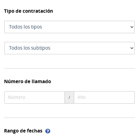
Tipo de contratación
Tipo
de
contratación
Subtipo
de
contratación
Número de llamado
Número
Año
/
de
de
compra
compra
Ayuda
Rango de fechas
sobre