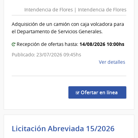
de
de
Intendencia de Flores | Intendencia de Flores
Flore
Flore
|
Adquisición de un camión con caja volcadora para
Inten
el Departamento de Servicios Generales.
de
Flore
14/08/2026 10:00hs
Recepción de ofertas hasta:
Publicado: 23/07/2026 09:45hs
de
Ver detalles
la
comp
Licit
Abre
en la co
Ofertar en línea
16/2
|
Inte
de
Inten
Licitación Abreviada 15/2026
Flore
de
|