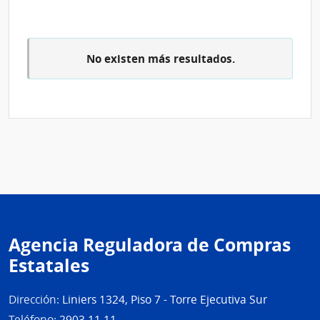
de
Flore
|
No existen más resultados.
Inte
de
Flore
Agencia Reguladora de Compras
Estatales
Dirección:
Liniers 1324, Piso 7 - Torre Ejecutiva Sur
Teléfono:
2903 11 11