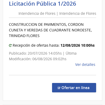
Intenden
Licitación Pública 1/2026
Inte
de
de
Intendencia de Flores | Intendencia de Flores
Flores
Flore
|
CONSTRUCCION DE PAVIMENTOS, CORDON
Intenden
CUNETA Y VEREDAS DE CUADRANTE NOROESTE,
de
TRINIDAD FLORES
Flores
12/08/2026 10:00hs
Recepción de ofertas hasta:
Publicado: 20/07/2026 14:05hs | Última
Modificación: 06/08/2026 09:02hs
de
Ver detalles
la
comp
Licit
Públi
en la co
Ofertar en línea
1/20
|
Inte