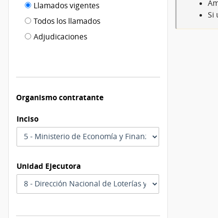
Filtro tipo
Am
Llamados vigentes
por
Si 
de
fecha
Todos los llamados
de
publicación
Adjudicaciones
modificación
Organismo contratante
Inciso
Unidad Ejecutora