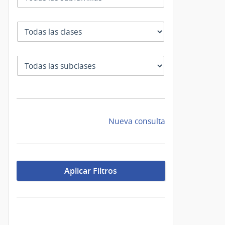
Clase
SubClase
Nueva consulta
Aplicar Filtros