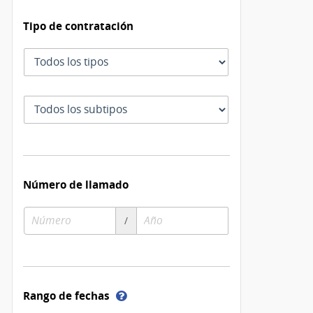
Tipo de contratación
Tipo
de
contratación
Subtipo
de
contratación
Número de llamado
Número
Año
/
de
de
compra
compra
Ayuda
Rango de fechas
sobre