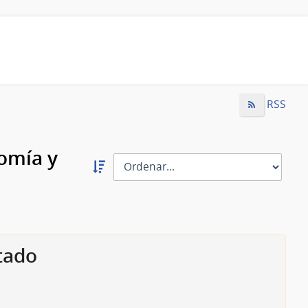
RSS
omía y
Ordernar
descendente:
Ordenar
tado