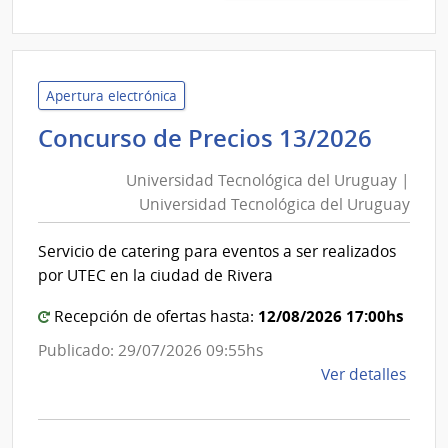
26/2
|
Univ
Tecno
Apertura electrónica
del
Unive
Concurso de Precios 13/2026
Urug
Tecno
|
Universidad Tecnológica del Uruguay |
del
Univ
Universidad Tecnológica del Uruguay
Urug
Tecno
|
del
Servicio de catering para eventos a ser realizados
Unive
Urug
por UTEC en la ciudad de Rivera
Tecno
del
12/08/2026 17:00hs
Recepción de ofertas hasta:
Urug
Publicado: 29/07/2026 09:55hs
de
Ver detalles
la
comp
Conc