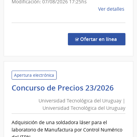
Modificación: 07/08/2026 17:25hs
de
Ver detalles
la
comp
Comp
Direc
en la c
Ofertar en línea
779/
|
Univ
Tecno
del
Apertura electrónica
Urug
Unive
Concurso de Precios 23/2026
|
Tecno
Univ
Universidad Tecnológica del Uruguay |
del
Tecno
Universidad Tecnológica del Uruguay
Urug
del
|
Urug
Adquisición de una soldadora láser para el
Unive
laboratorio de Manufactura por Control Numérico
Tecno