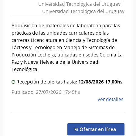
Univ
Universidad Tecnológica del Uruguay |
del
Tecno
Universidad Tecnológica del Uruguay
Urug
del
|
Urug
Adquisición de materiales de laboratorio para las
Unive
prácticas de las unidades curriculares de las
Tecno
carreras Licenciatura en Ciencia y Tecnología de
del
Lácteos y Tecnólogo en Manejo de Sistemas de
Urug
Producción Lechera, ubicadas en sedes Colonia La
Paz y Nueva Helvecia de la Universidad
Tecnológica.
12/08/2026 17:00hs
Recepción de ofertas hasta:
Publicado: 27/07/2026 17:45hs
de
Ver detalles
la
comp
Conc
de
en la c
Ofertar en línea
Preci