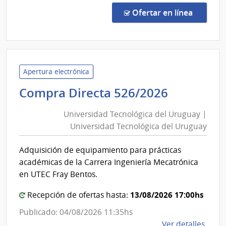
de
en la c
Ofertar en línea
Preci
13/2
|
Univ
Tecno
Apertura electrónica
del
Universi
Compra Directa 526/2026
Urug
Tecnológ
|
Universidad Tecnológica del Uruguay |
del
Univ
Universidad Tecnológica del Uruguay
Uruguay
Tecno
|
del
Adquisición de equipamiento para prácticas
Universi
Urug
académicas de la Carrera Ingeniería Mecatrónica
Tecnológ
en UTEC Fray Bentos.
del
13/08/2026 17:00hs
Uruguay
Recepción de ofertas hasta:
Publicado: 04/08/2026 11:35hs
de
Ver detalles