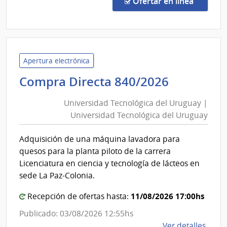
en la c
Ofertar en línea
777/
|
Univ
Tecno
del
Apertura electrónica
Urug
Universi
Compra Directa 840/2026
|
Tecnológ
Univ
Universidad Tecnológica del Uruguay |
del
Tecno
Universidad Tecnológica del Uruguay
Uruguay
del
|
Urug
Adquisición de una máquina lavadora para
Universi
quesos para la planta piloto de la carrera
Tecnológ
Licenciatura en ciencia y tecnología de lácteos en
del
sede La Paz-Colonia.
Uruguay
11/08/2026 17:00hs
Recepción de ofertas hasta:
Publicado: 03/08/2026 12:55hs
de
Ver detalles