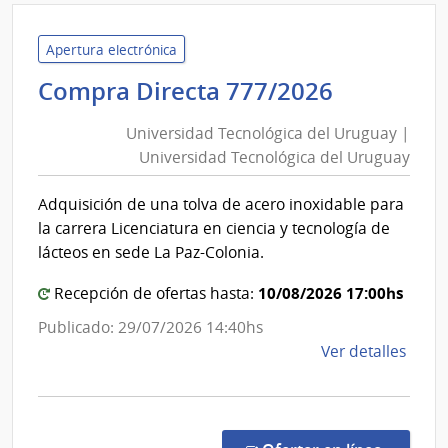
|
Univ
Tecno
Apertura electrónica
del
Universi
Compra Directa 777/2026
Urug
Tecnológ
|
Universidad Tecnológica del Uruguay |
del
Univ
Universidad Tecnológica del Uruguay
Uruguay
Tecno
|
del
Adquisición de una tolva de acero inoxidable para
Universi
Urug
la carrera Licenciatura en ciencia y tecnología de
Tecnológ
lácteos en sede La Paz-Colonia.
del
10/08/2026 17:00hs
Uruguay
Recepción de ofertas hasta:
Publicado: 29/07/2026 14:40hs
de
Ver detalles
la
comp
Comp
Direc