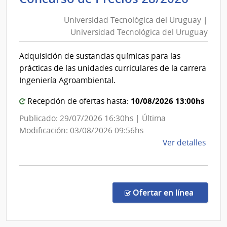
Tecno
Universidad Tecnológica del Uruguay |
del
Universidad Tecnológica del Uruguay
Urug
|
Adquisición de sustancias químicas para las
Unive
prácticas de las unidades curriculares de la carrera
Tecno
Ingeniería Agroambiental.
del
10/08/2026 13:00hs
Urug
Recepción de ofertas hasta:
Publicado: 29/07/2026 16:30hs | Última
Modificación: 03/08/2026 09:56hs
de
Ver detalles
la
comp
Conc
de
en la c
Ofertar en línea
Preci
28/2