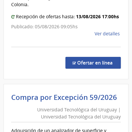
Uruguay
Colonia.
13/08/2026 17:00hs
Recepción de ofertas hasta:
Publicado: 05/08/2026 09:05hs
de
Ver detalles
la
comp
Comp
Direc
en la c
Ofertar en línea
784/
|
Univ
Tecno
Uni
Compra por Excepción 59/2026
del
Tec
Urug
Universidad Tecnológica del Uruguay |
del
|
Universidad Tecnológica del Uruguay
Ur
Univ
Tecno
|
Adquisición de un analizador de superficie y