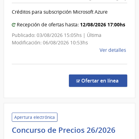
Uruguay
Tecno
|
del
Créditos para subscripción Microsoft Azure
Universi
Urug
Tecnológ
12/08/2026 17:00hs
Recepción de ofertas hasta:
del
Publicado: 03/08/2026 15:05hs | Última
Uruguay
Modificación: 06/08/2026 10:53hs
de
Ver detalles
la
comp
Comp
Direc
en la c
Ofertar en línea
821/
|
Univ
Tecno
del
Apertura electrónica
Urug
Unive
Concurso de Precios 26/2026
|
Tecno