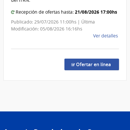
del ITRN.
del
21/08/2026 17:00hs
Urug
Recepción de ofertas hasta:
Publicado: 29/07/2026 11:00hs | Última
Modificación: 05/08/2026 16:16hs
de
Ver detalles
la
comp
Conc
de
en la c
Ofertar en línea
Preci
23/2
|
Univ
Tecno
del
Urug
|
Univ