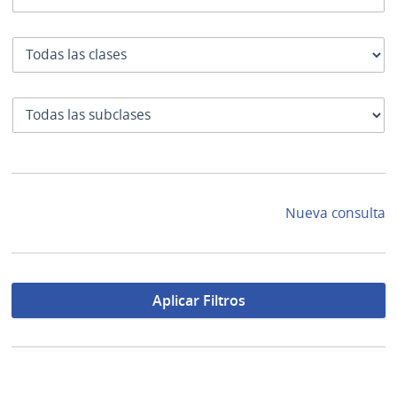
Clase
SubClase
Nueva consulta
Aplicar Filtros