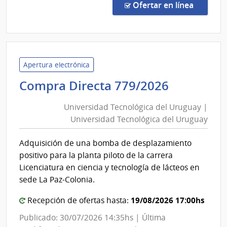
de
en la c
Ofertar en línea
Preci
32/2
|
Univ
Tecno
Apertura electrónica
del
Universi
Compra Directa 779/2026
Urug
Tecnológ
|
Universidad Tecnológica del Uruguay |
del
Univ
Universidad Tecnológica del Uruguay
Uruguay
Tecno
|
del
Adquisición de una bomba de desplazamiento
Universi
Urug
positivo para la planta piloto de la carrera
Tecnológ
Licenciatura en ciencia y tecnología de lácteos en
del
sede La Paz-Colonia.
Uruguay
19/08/2026 17:00hs
Recepción de ofertas hasta:
Publicado: 30/07/2026 14:35hs | Última