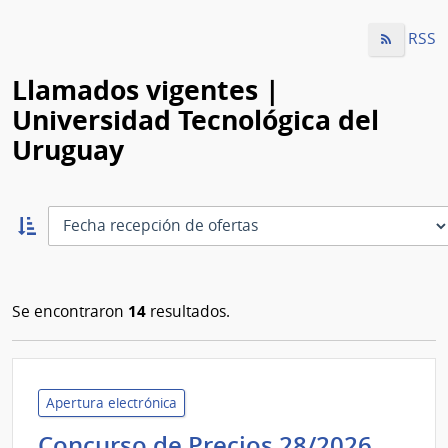
RSS
Llamados vigentes |
Universidad Tecnológica del
Uruguay
Ordernar
ascendente:
Ordenar
14
Se encontraron
resultados.
Apertura electrónica
Unive
Concurso de Precios 28/2026