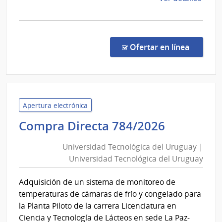
la
comp
Comp
Direc
en la c
Ofertar en línea
526/
|
Univ
Tecno
del
Apertura electrónica
Urug
Universi
Compra Directa 784/2026
|
Tecnológ
Univ
Universidad Tecnológica del Uruguay |
del
Tecno
Universidad Tecnológica del Uruguay
Uruguay
del
|
Urug
Adquisición de un sistema de monitoreo de
Universi
temperaturas de cámaras de frío y congelado para
Tecnológ
la Planta Piloto de la carrera Licenciatura en
del
Ciencia y Tecnología de Lácteos en sede La Paz-