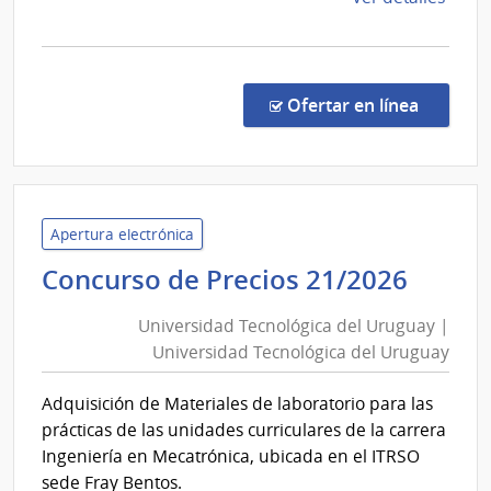
la
comp
Comp
Direc
en la c
Ofertar en línea
840/
|
Univ
Tecno
del
Apertura electrónica
Urug
Unive
Concurso de Precios 21/2026
|
Tecno
Univ
Universidad Tecnológica del Uruguay |
del
Tecno
Universidad Tecnológica del Uruguay
Urug
del
|
Urug
Adquisición de Materiales de laboratorio para las
Unive
prácticas de las unidades curriculares de la carrera
Tecno
Ingeniería en Mecatrónica, ubicada en el ITRSO
del
sede Fray Bentos.