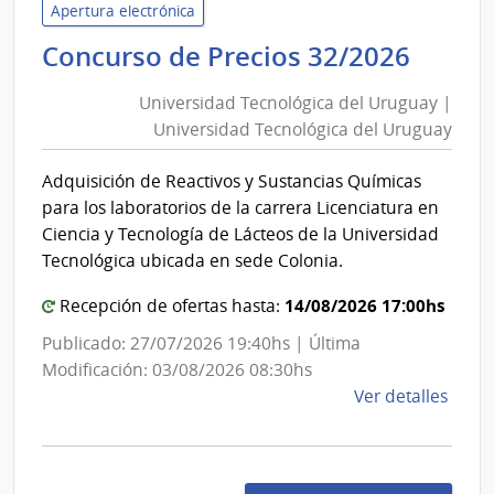
del
Apertura electrónica
Urug
Unive
Concurso de Precios 32/2026
|
Tecno
Univ
Universidad Tecnológica del Uruguay |
del
Tecno
Universidad Tecnológica del Uruguay
Urug
del
|
Urug
Adquisición de Reactivos y Sustancias Químicas
Unive
para los laboratorios de la carrera Licenciatura en
Tecno
Ciencia y Tecnología de Lácteos de la Universidad
del
Tecnológica ubicada en sede Colonia.
Urug
14/08/2026 17:00hs
Recepción de ofertas hasta:
Publicado: 27/07/2026 19:40hs | Última
Modificación: 03/08/2026 08:30hs
de
Ver detalles
la
comp
Conc