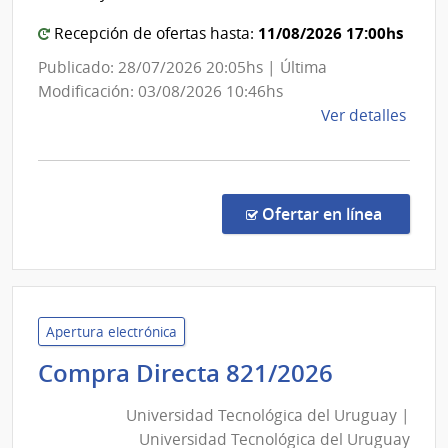
Urug
11/08/2026 17:00hs
Recepción de ofertas hasta:
Publicado: 28/07/2026 20:05hs | Última
Modificación: 03/08/2026 10:46hs
de
Ver detalles
la
comp
Conc
de
en la c
Ofertar en línea
Preci
21/2
|
Univ
Tecno
Apertura electrónica
del
Universi
Compra Directa 821/2026
Urug
Tecnológ
|
Universidad Tecnológica del Uruguay |
del
Univ
Universidad Tecnológica del Uruguay