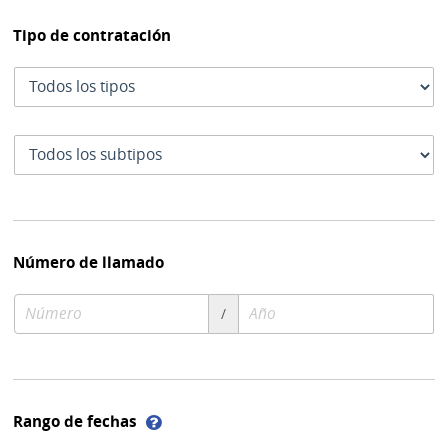
Tipo de contratación
Tipo
de
contratación
Subtipo
de
contratación
Número de llamado
Número
Año
/
de
de
compra
compra
Ayuda
Rango de fechas
sobre