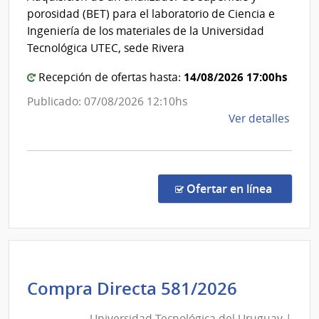
del
Uni
porosidad (BET) para el laboratorio de Ciencia e
Urug
Tec
Ingeniería de los materiales de la Universidad
del
Tecnológica UTEC, sede Rivera
Ur
14/08/2026 17:00hs
Recepción de ofertas hasta:
Publicado: 07/08/2026 12:10hs
de
Ver detalles
la
comp
Comp
por
en la c
Ofertar en línea
Exce
59/2
|
Univ
Tecno
Universi
Compra Directa 581/2026
del
Tecnológ
Urug
Universidad Tecnológica del Uruguay |