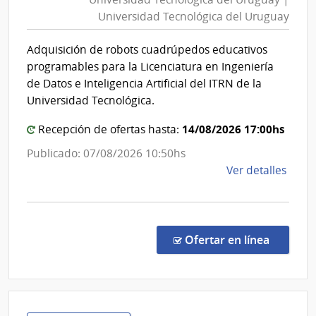
del
|
Universidad Tecnológica del Uruguay
Uruguay
Univ
Tecno
|
Adquisición de robots cuadrúpedos educativos
del
Universi
programables para la Licenciatura en Ingeniería
Urug
Tecnológ
de Datos e Inteligencia Artificial del ITRN de la
del
Universidad Tecnológica.
Uruguay
14/08/2026 17:00hs
Recepción de ofertas hasta:
Publicado: 07/08/2026 10:50hs
de
Ver detalles
la
comp
Comp
Direc
en la c
Ofertar en línea
581/
|
Univ
Tecno