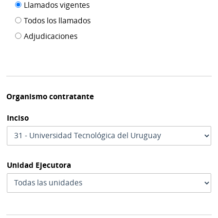
Filtro tipo
Llamados vigentes
por
de
fecha
Todos los llamados
de
publicación
Adjudicaciones
modif
Organismo contratante
Inciso
Unidad Ejecutora