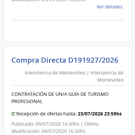
de
Ver detalles
la
comp
Comp
Direc
D190
|
Inte
Int
Compra Directa D191927/2026
de
de
Mont
Intendencia de Montevideo | Intendencia de
Mon
|
Montevideo
|
Inte
Int
de
CONTRATACIÓN DE UN/A GUÍA DE TURISMO
de
Mont
PROFESIONAL
Mon
23/07/2026 23:59hs
Recepción de ofertas hasta:
Publicado: 09/07/2026 16:30hs | Última
Modificación: 09/07/2026 16:30hs