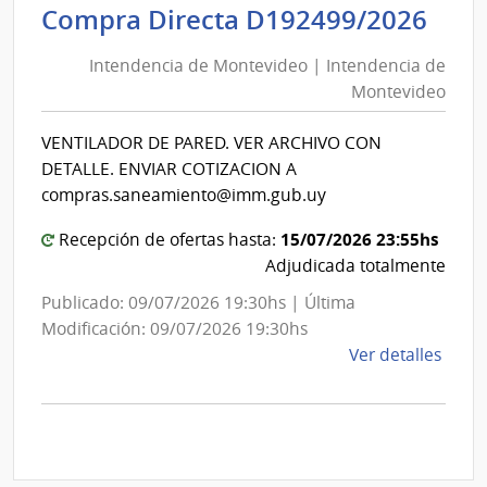
Int
Compra Directa D192499/2026
de
de
las
Intendencia de Montevideo | Intendencia de
Mon
Obra
Montevideo
|
Sanit
del
Int
VENTILADOR DE PARED. VER ARCHIVO CON
Esta
de
DETALLE. ENVIAR COTIZACION A
|
Mon
compras.saneamiento@imm.gub.uy
Admin
de
15/07/2026 23:55hs
Recepción de ofertas hasta:
las
Adjudicada totalmente
Obra
Publicado: 09/07/2026 19:30hs | Última
Sanit
Modificación: 09/07/2026 19:30hs
del
de
Ver detalles
Esta
la
comp
Comp
Direc
D192