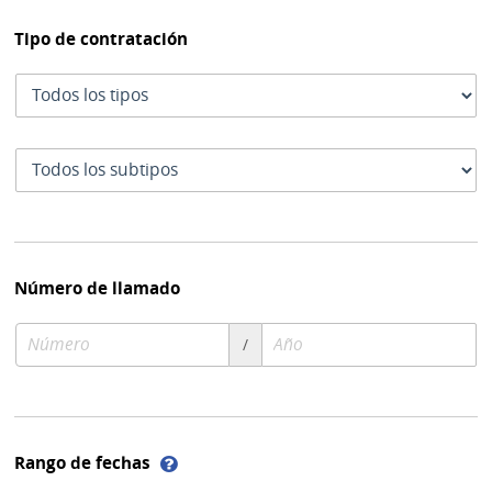
Tipo de contratación
Tipo
de
contratación
Subtipo
de
contratación
Número de llamado
Número
Año
/
de
de
compra
compra
Ayuda
Rango de fechas
sobre