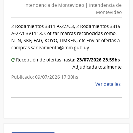
Mont
Intendencia de Montevideo | Intendencia de
Mon
|
Montevideo
|
Inte
Int
de
2 Rodamientos 3311 A-2Z/C3, 2 Rodamientos 3319
de
Mont
A-2Z/C3VT113. Cotizar marcas reconocidas como:
Mon
NTN, SKF, FAG, KOYO, TIMKEN, etc Enviar ofertas a
compras.saneamiento@imm.gub.uy
23/07/2026 23:59hs
Recepción de ofertas hasta:
Adjudicada totalmente
Publicado: 09/07/2026 17:30hs
de
Ver detalles
la
comp
Comp
Direc
D191
|