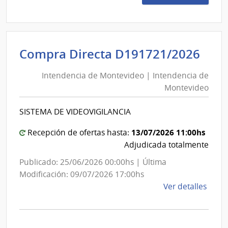
6051
|
Inte
de
Int
Compra Directa D191721/2026
Pays
de
|
Intendencia de Montevideo | Intendencia de
Mon
Inte
Montevideo
|
de
Pays
Int
SISTEMA DE VIDEOVIGILANCIA
de
Mon
13/07/2026 11:00hs
Recepción de ofertas hasta:
Adjudicada totalmente
Publicado: 25/06/2026 00:00hs | Última
Modificación: 09/07/2026 17:00hs
de
Ver detalles
la
comp
Comp