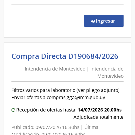
comp
Comp
por
en la co
Ingresar
Exce
479/
|
Minis
Int
Compra Directa D190684/2026
de
de
Salu
Intendencia de Montevideo | Intendencia de
Mon
Públi
Montevideo
|
|
Direc
Int
Filtros varios para laboratorio (ver pliego adjunto)
Gene
de
Enviar ofertas a compras.gga@imm.gub.uy
de
Mon
la
14/07/2026 20:00hs
Recepción de ofertas hasta:
Salu
Adjudicada totalmente
Publicado: 09/07/2026 16:30hs | Última
Modificación: 09/07/2026 16:30hs