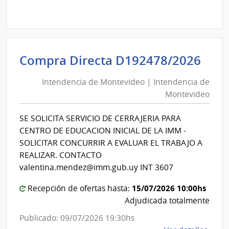
Licit
Abre
A191
|
Inte
Int
Compra Directa D192478/2026
de
de
Mont
Intendencia de Montevideo | Intendencia de
Mon
|
Montevideo
|
Inte
Int
de
SE SOLICITA SERVICIO DE CERRAJERIA PARA
de
Mont
CENTRO DE EDUCACION INICIAL DE LA IMM -
Mon
SOLICITAR CONCURRIR A EVALUAR EL TRABAJO A
REALIZAR. CONTACTO
valentina.mendez@imm.gub.uy INT 3607
15/07/2026 10:00hs
Recepción de ofertas hasta:
Adjudicada totalmente
Publicado: 09/07/2026 19:30hs