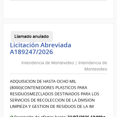
comp
Comp
Direc
D190
|
Inte
Llamado anulado
de
Licitación Abreviada
Mont
Intendencia
A189247/2026
|
de
Inte
Intendencia de Montevideo | Intendencia de
Montevideo
de
Montevideo
Mont
|
Intendencia
ADQUISICION DE HASTA OCHO MIL
de
(8000)CONTENEDORES PLASTICOS PARA
Montevideo
RESIDUOSMEZCLADOS DESTINADOS PARA LOS
SERVICIOS DE RECOLECCION DE LA DIVISION
LIMPIEZA Y GESTION DE RESIDUOS DE LA IM
22/07/2026 13:00hs