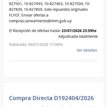
de
Mont
827501, 10-827493, 10-827463, 10-827504, 10-
Mon
827839, 10-827859. Solo repuestos originales
FLYGT. Enviar ofertas a
compras.saneamiento@imm.gub.uy
23/07/2026 23:59hs
Recepción de ofertas hasta:
Adjudicada totalmente
Publicado: 09/07/2026 17:30hs
de
Ver detalles
la
comp
Comp
Direc
D191
|
Inte
de
Int
Compra Directa D192404/2026
Mont
de