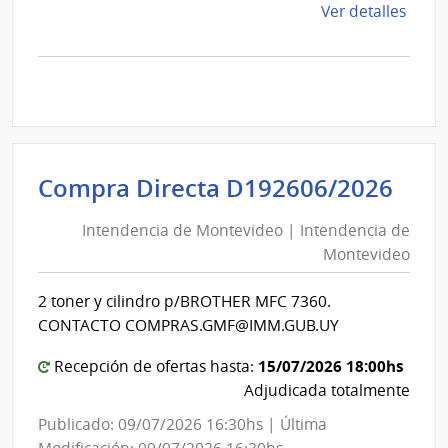
de
Ver detalles
la
comp
Comp
Direc
D191
|
Inte
Int
Compra Directa D192606/2026
de
de
Mont
Intendencia de Montevideo | Intendencia de
Mon
|
Montevideo
|
Inte
Int
de
2 toner y cilindro p/BROTHER MFC 7360.
de
Mont
CONTACTO COMPRAS.GMF@IMM.GUB.UY
Mon
15/07/2026 18:00hs
Recepción de ofertas hasta:
Adjudicada totalmente
Publicado: 09/07/2026 16:30hs | Última