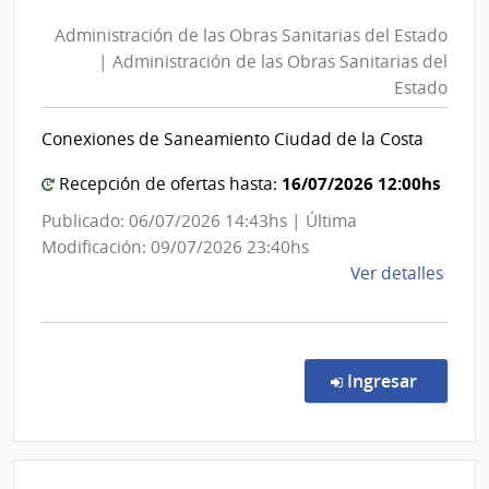
de
Administración de las Obras Sanitarias del Estado
las
| Administración de las Obras Sanitarias del
Obras
Estado
Sanitarias
del
Conexiones de Saneamiento Ciudad de la Costa
Estado
|
16/07/2026 12:00hs
Recepción de ofertas hasta:
Administración
Publicado: 06/07/2026 14:43hs | Última
de
Modificación: 09/07/2026 23:40hs
las
de
Ver detalles
Obras
la
Sanitarias
comp
del
Conc
de
Estado
en la co
Ingresar
Preci
7410
|
Admin