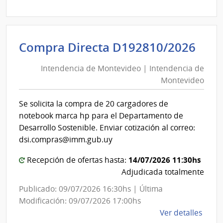
Direc
D191
|
Inte
Int
Compra Directa D192810/2026
de
de
Mont
Intendencia de Montevideo | Intendencia de
Mon
|
Montevideo
|
Inte
Int
de
Se solicita la compra de 20 cargadores de
de
Mont
notebook marca hp para el Departamento de
Mon
Desarrollo Sostenible. Enviar cotización al correo:
dsi.compras@imm.gub.uy
14/07/2026 11:30hs
Recepción de ofertas hasta:
Adjudicada totalmente
Publicado: 09/07/2026 16:30hs | Última
Modificación: 09/07/2026 17:00hs
de
Ver detalles