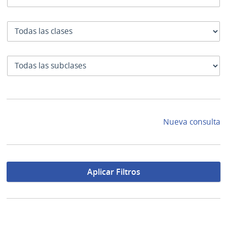
Clase
SubClase
Nueva consulta
Aplicar Filtros