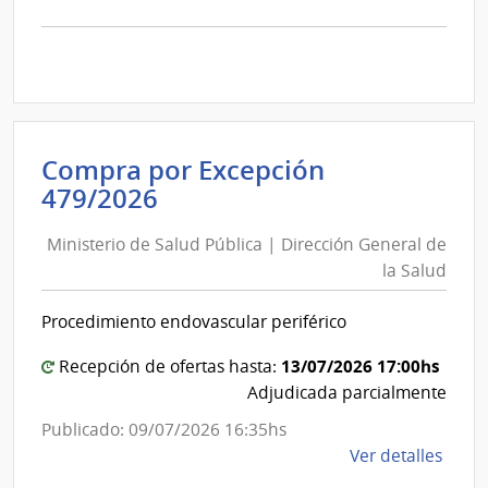
la
comp
Comp
Direc
D192
|
Inte
Compra por Excepción
de
Ministerio
479/2026
Mont
de
|
Ministerio de Salud Pública | Dirección General de
Salud
Inte
la Salud
Pública
de
|
Mont
Procedimiento endovascular periférico
Dirección
General
13/07/2026 17:00hs
Recepción de ofertas hasta:
de
Adjudicada parcialmente
la
Publicado: 09/07/2026 16:35hs
Salud
de
Ver detalles
la