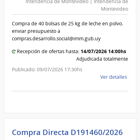
|
Intendencia de Montevideo | Intendencia de
Mon
Inte
Montevideo
|
de
Int
Mont
Compra de 40 bolsas de 25 kg de leche en polvo.
de
enviar presupuesto a
Mon
compras.desarrollo.social@imm.gub.uy
14/07/2026 14:00hs
Recepción de ofertas hasta:
Adjudicada totalmente
Publicado: 09/07/2026 17:30hs
de
Ver detalles
la
comp
Comp
Direc
D192
|
Inte
Int
Compra Directa D191460/2026
de
de