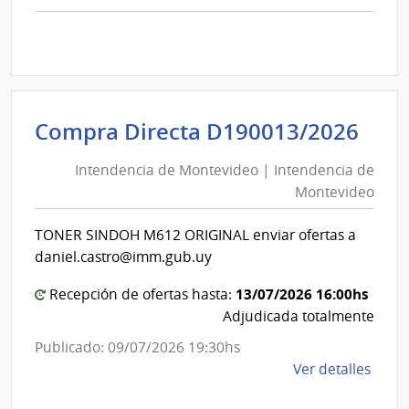
comp
Comp
Direc
D192
|
Inte
Int
Compra Directa D190013/2026
de
de
Mont
Intendencia de Montevideo | Intendencia de
Mon
|
Montevideo
|
Inte
Int
de
TONER SINDOH M612 ORIGINAL enviar ofertas a
de
Mont
daniel.castro@imm.gub.uy
Mon
13/07/2026 16:00hs
Recepción de ofertas hasta:
Adjudicada totalmente
Publicado: 09/07/2026 19:30hs
de
Ver detalles
la