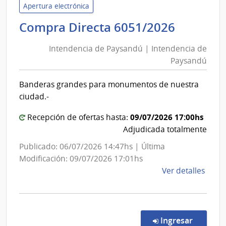
Inte
Apertura electrónica
de
Intende
Compra Directa 6051/2026
Mont
de
|
Intendencia de Paysandú | Intendencia de
Inte
Paysan
Paysandú
de
|
Mont
Intende
Banderas grandes para monumentos de nuestra
de
ciudad.-
Paysan
09/07/2026 17:00hs
Recepción de ofertas hasta:
Adjudicada totalmente
Publicado: 06/07/2026 14:47hs | Última
Modificación: 09/07/2026 17:01hs
de
Ver detalles
la
comp
Comp
Direc
en la c
Ingresar