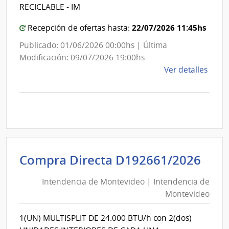
de
RECICLABLE - IM
Montevideo
22/07/2026 11:45hs
Recepción de ofertas hasta:
Publicado: 01/06/2026 00:00hs | Última
Modificación: 09/07/2026 19:00hs
de
Ver detalles
la
comp
Licit
Abre
A189
|
Inte
Int
Compra Directa D192661/2026
de
de
Mont
Intendencia de Montevideo | Intendencia de
Mon
|
Montevideo
|
Inte
Int
de
1(UN) MULTISPLIT DE 24.000 BTU/h con 2(dos)
de
Mont