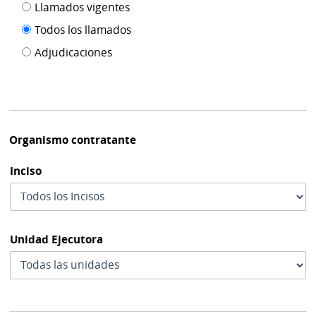
Filtro tipo
Llamados vigentes
por
de
fecha
Todos los llamados
de
publicación
Adjudicaciones
modif
Organismo contratante
Inciso
Unidad Ejecutora