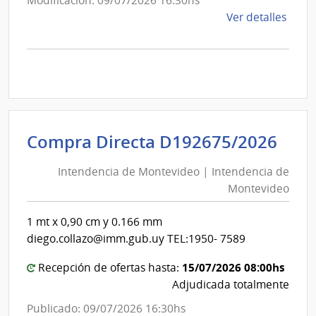
Modificación: 09/07/2026 16:30hs
de
Ver detalles
la
comp
Comp
Direc
D192
|
Inte
Int
Compra Directa D192675/2026
de
de
Mont
Intendencia de Montevideo | Intendencia de
Mon
|
Montevideo
|
Inte
Int
de
1 mt x 0,90 cm y 0.166 mm
de
Mont
diego.collazo@imm.gub.uy TEL:1950- 7589
Mon
15/07/2026 08:00hs
Recepción de ofertas hasta:
Adjudicada totalmente
Publicado: 09/07/2026 16:30hs