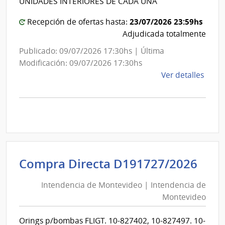
UNIDADES INTERIORES DE CADA UNA
Mon
23/07/2026 23:59hs
Recepción de ofertas hasta:
Adjudicada totalmente
Publicado: 09/07/2026 17:30hs | Última
Modificación: 09/07/2026 17:30hs
de
Ver detalles
la
comp
Comp
Direc
D192
|
Inte
Int
Compra Directa D191727/2026
de
de
Mont
Intendencia de Montevideo | Intendencia de
Mon
|
Montevideo
|
Inte
Int
de
Orings p/bombas FLIGT. 10-827402, 10-827497. 10-