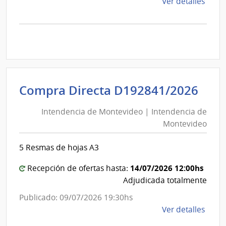
de
Ver detalles
la
comp
Comp
Direc
D192
|
Inte
Int
Compra Directa D192841/2026
de
de
Mont
Intendencia de Montevideo | Intendencia de
Mon
|
Montevideo
|
Inte
Int
de
5 Resmas de hojas A3
de
Mont
Mon
14/07/2026 12:00hs
Recepción de ofertas hasta:
Adjudicada totalmente
Publicado: 09/07/2026 19:30hs
de
Ver detalles
la