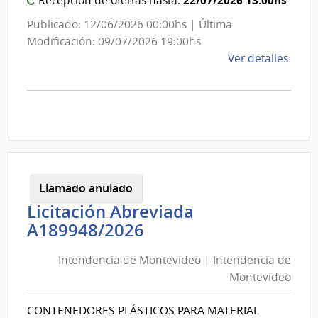
Recepción de ofertas hasta:
Publicado: 12/06/2026 00:00hs | Última
Modificación: 09/07/2026 19:00hs
de
Ver detalles
la
comp
Licit
Abre
A189
|
Inte
Llamado anulado
de
Licitación Abreviada
Mont
Intendencia
A189948/2026
|
de
Inte
Intendencia de Montevideo | Intendencia de
Montevideo
de
Montevideo
Mont
|
Intendencia
CONTENEDORES PLÁSTICOS PARA MATERIAL