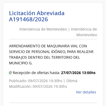
|
Inte
Licitación Abreviada
de
Intendencia
A191468/2026
Mont
de
|
Intendencia de Montevideo | Intendencia de
Montevideo
Inte
Montevideo
|
de
Intendencia
Mont
ARRENDAMIENTO DE MAQUINARIA VIAL CON
de
SERVICIO DE PERSONAL IDÓNEO, PARA REALIZAR
Montevideo
TRABAJOS DENTRO DEL TERRITORIO DEL
MUNICIPIO G.
27/07/2026 13:00hs
Recepción de ofertas hasta:
Publicado: 09/07/2026 19:30hs | Última
Modificación: 09/07/2026 19:30hs
de
Ver detalles
la
comp