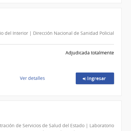
Moisés
Concurso
Mizraji
de
Precios
56/2026
io del Interior | Dirección Nacional de Sanidad Policial
|
Ministerio
del
Adjudicada totalmente
Interior
|
Dirección
Nacional
de
en la comp
Ver detalles
Ingresar
de
la
Sanidad
compra
Policial
Compra
Directa
171/2026
|
ración de Servicios de Salud del Estado | Laboratorio
Ministerio