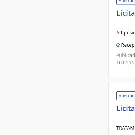
Apertura
Licit
Adquisic
Recepc
Publicad
10:01hs
Apertura
Licit
TRATAMI