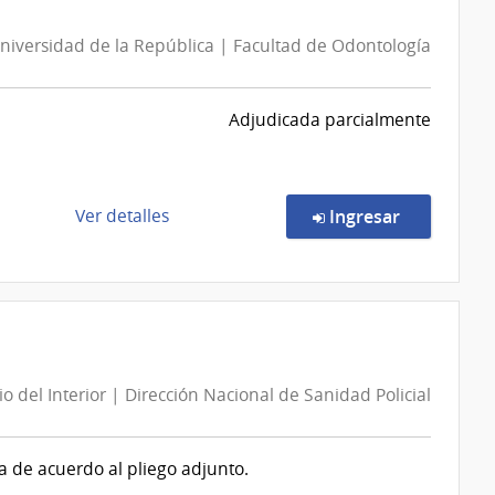
Adolescente
|
niversidad de la República | Facultad de Odontología
Ministerio
del
Interior
Adjudicada parcialmente
|
Dirección
Nacional
de
de
en la comp
Ver detalles
Ingresar
Sanidad
la
Policial
compra
Licitación
Abreviada
5/2026
|
io del Interior | Dirección Nacional de Sanidad Policial
Universidad
de
la
de acuerdo al pliego adjunto.
República