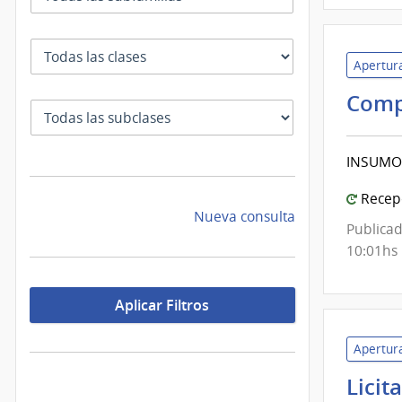
Clase
Apertura
Comp
SubClase
INSUMOS
Recepc
Nueva consulta
Publicad
10:01hs
Aplicar Filtros
Apertura
Licit