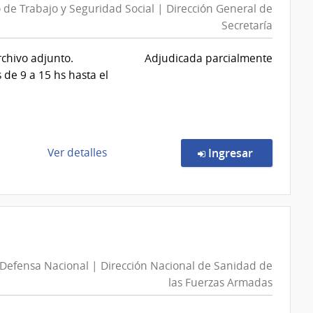
o de Trabajo y Seguridad Social | Dirección General de
Secretaría
rchivo adjunto.
Adjudicada parcialmente
e 9 a 15 hs hasta el
de
en la comp
Ver detalles
Ingresar
la
compra
Compra
Directa
86/2026
|
 Defensa Nacional | Dirección Nacional de Sanidad de
Ministerio
las Fuerzas Armadas
de
Trabajo