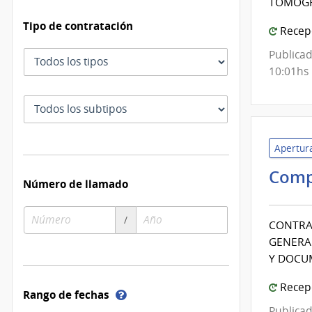
TOMOGR
Tipo de contratación
Recepc
Publicad
Tipo
10:01hs
de
contratación
Subtipo
de
contratación
Apertura
Comp
Número de llamado
Número
Año
/
CONTRAT
de
de
GENERAD
compra
compra
Y DOCU
Recepc
Ayuda
Rango de fechas
sobre
Publicad