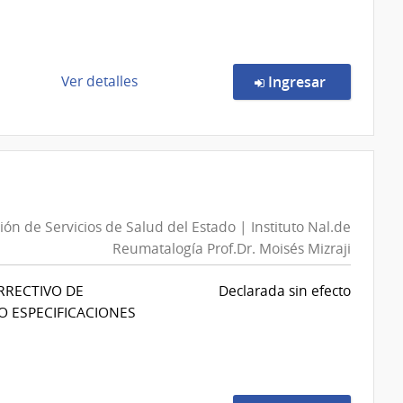
y
Seguridad
Social
|
de
en la comp
Ver detalles
Ingresar
Dirección
la
General
compra
de
Compra
Secretaría
Directa
267/2026
|
ión de Servicios de Salud del Estado | Instituto Nal.de
Ministerio
Reumatalogía Prof.Dr. Moisés Mizraji
de
Defensa
RRECTIVO DE
Declarada sin efecto
Nacional
O ESPECIFICACIONES
|
Dirección
Nacional
de