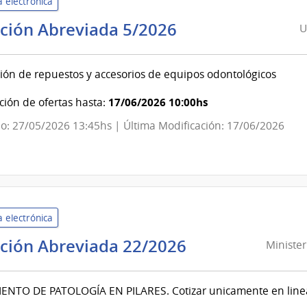
 electrónica
Universidad
ación Abreviada 5/2026
U
de
la
ión de repuestos y accesorios de equipos odontológicos
República
|
17/06/2026 10:00hs
ión de ofertas hasta:
Facultad
o: 27/05/2026 13:45hs | Última Modificación: 17/06/2026
de
Odontología
 electrónica
Ministerio
ación Abreviada 22/2026
Minister
del
Interior
ENTO DE PATOLOGÍA EN PILARES. Cotizar unicamente en linea 
|