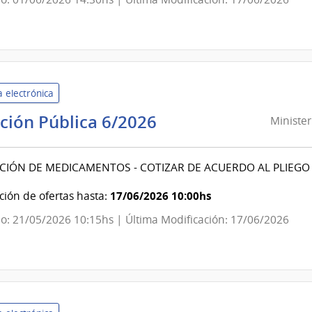
|
Instituto
Nacional
de
Inclusion
 electrónica
Social
Adolescente
Ministerio
ación Pública 6/2026
Minister
del
Interior
CIÓN DE MEDICAMENTOS - COTIZAR DE ACUERDO AL PLIEGO 
|
Dirección
17/06/2026 10:00hs
ión de ofertas hasta:
Nacional
o: 21/05/2026 10:15hs | Última Modificación: 17/06/2026
de
Sanidad
Policial