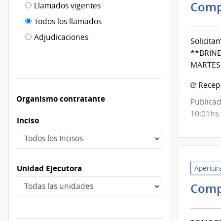
Filtro tipo
Comp
Llamados vigentes
por
de
fecha
Todos los llamados
de
publicación
Adjudicaciones
Solicita
modificación
**BRINDA
MARTES 
Recepc
Organismo contratante
Publicad
10:01hs
Inciso
Unidad Ejecutora
Apertura
Comp