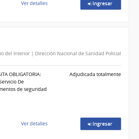
Sanidad
de
en la comp
Ver detalles
Ingresar
de
la
las
compra
Fuerzas
Compra
Armadas
Directa
9350/2026
|
io del Interior | Dirección Nacional de Sanidad Policial
Administración
de
Servicios
ITA OBLIGATORIA:
Adjudicada totalmente
de
Servicio De
Salud
lementos de seguridad
del
Estado
|
Instituto
Nal.de
de
en la comp
Ver detalles
Ingresar
Reumatalogía
la
Prof.Dr.
compra