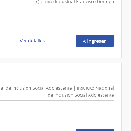
Químico Industrial Francisco Dorrego
del
Interior
|
Dirección
Nacional
de
de
en la comp
Ver detalles
Ingresar
Sanidad
la
Policial
compra
Licitación
Abreviada
3/2026
|
nal de Inclusion Social Adolescente | Instituto Nacional
Administración
de Inclusion Social Adolescente
de
Servicios
de
Salud
del