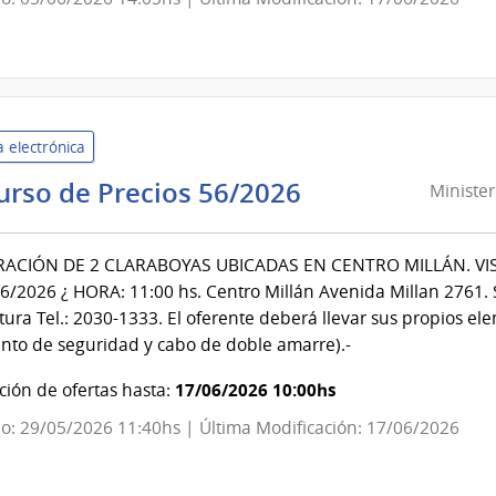
Instituto
Nal.de
Reumatalogía
Prof.Dr.
Moisés
 electrónica
Mizraji
Ministerio
urso de Precios 56/2026
Minister
del
Interior
ACIÓN DE 2 CLARABOYAS UBICADAS EN CENTRO MILLÁN. VIS
|
6/2026 ¿ HORA: 11:00 hs. Centro Millán Avenida Millan 2761. 
Dirección
tura Tel.: 2030-1333. El oferente deberá llevar sus propios e
Nacional
cinto de seguridad y cabo de doble amarre).-
de
Sanidad
17/06/2026 10:00hs
ión de ofertas hasta:
Policial
o: 29/05/2026 11:40hs | Última Modificación: 17/06/2026