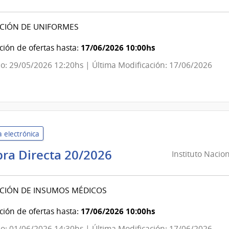
de
Servicios
ICIÓN DE UNIFORMES
de
Salud
17/06/2026 10:00hs
ión de ofertas hasta:
del
o: 29/05/2026 12:20hs | Última Modificación: 17/06/2026
Estado
|
Laboratorio
Químico
Industrial
 electrónica
Francisco
Dorrego
Instituto
ra Directa 20/2026
Instituto Nacio
Nacional
de
ICIÓN DE INSUMOS MÉDICOS
Inclusion
Social
17/06/2026 10:00hs
ión de ofertas hasta:
Adolescente
o: 01/06/2026 14:30hs | Última Modificación: 17/06/2026