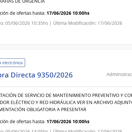
AFIAS DE URGENCIA
Nacional
|
17/06/2026 10:00hs
ión de ofertas hasta:
Dirección
o: 05/06/2026 10:35hs | Última Modificación: 17/06/2026
Nacional
de
Sanidad
de
las
 electrónica
Fuerzas
Armadas
Administración
ra Directa 9350/2026
Administrac
de
Servicios
ACIÓN DE SERVICIO DE MANTENIMIENTO PREVENTIVO Y CO
de
OR ELÉCTRICO Y RED HIDRÁULICA VER EN ARCHIVO ADJUNT
Salud
MENTACIÓN OBLIGATORIA A PRESENTAR
del
Estado
17/06/2026 10:00hs
ión de ofertas hasta:
|
o: 05/06/2026 14:05hs | Última Modificación: 17/06/2026