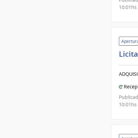
10:01hs
Apertura
Licit
ADQUISI
Recepc
Publicad
10:01hs