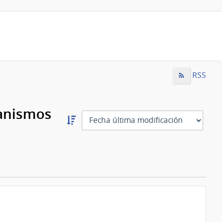
RSS
ganismos
Ordernar
descendente:
Ordenar