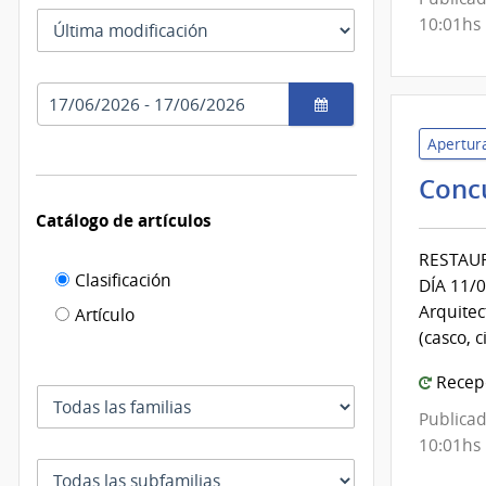
las
Tipo
10:01hs
fechas
como
de
se
fecha
usan
Rango
por
de
el
Apertura
fechas
cual
se
Conc
filtra
Catálogo de artículos
RESTAUR
Filtro de
Clasificación
DÍA 11/0
catálogo
Arquitec
Artículo
(casco, 
de
artículos
Recepc
Familia
Publicad
10:01hs
Subfamilia