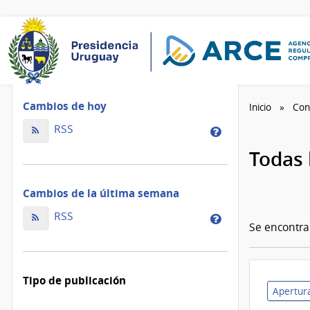
Cambios de hoy
Inicio
Con
Cambios
RSS
Cambios
de
de
Todas 
hoy
la
ordenados
de
Cambios de la última semana
por
hoy
fecha
Cambios
ordenados
RSS
Cambios
de
Se encontr
de
por
de
modificación
la
fecha
la
última
de
última
Tipo de publicación
semana
modificación
semana
Apertura
ordenados