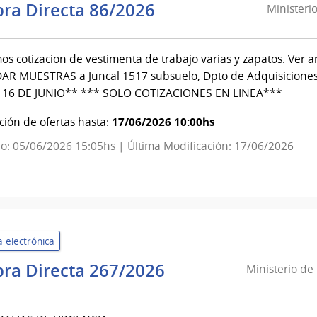
Ministerio
ra Directa 86/2026
Ministeri
de
Trabajo
mos cotizacion de vestimenta de trabajo varias y zapatos. Ver a
y
R MUESTRAS a Juncal 1517 subsuelo, Dpto de Adquisiciones d
Seguridad
16 DE JUNIO** *** SOLO COTIZACIONES EN LINEA***
Social
|
17/06/2026 10:00hs
ión de ofertas hasta:
Dirección
o: 05/06/2026 15:05hs | Última Modificación: 17/06/2026
General
de
Secretaría
 electrónica
Ministerio
ra Directa 267/2026
Ministerio de
de
Defensa