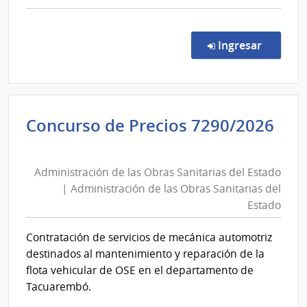
del
comp
Comp
Estad
Direc
en la co
Ingresar
8778
|
Admin
de
Concurso de Precios 7290/2026
las
Administración
Obra
de
Sanit
Administración de las Obras Sanitarias del Estado
las
del
| Administración de las Obras Sanitarias del
Esta
Obras
Estado
|
Sanitarias
Admin
del
Contratación de servicios de mecánica automotriz
de
Estado
destinados al mantenimiento y reparación de la
las
|
flota vehicular de OSE en el departamento de
Obra
Administración
Tacuarembó.
Sanit
de
del