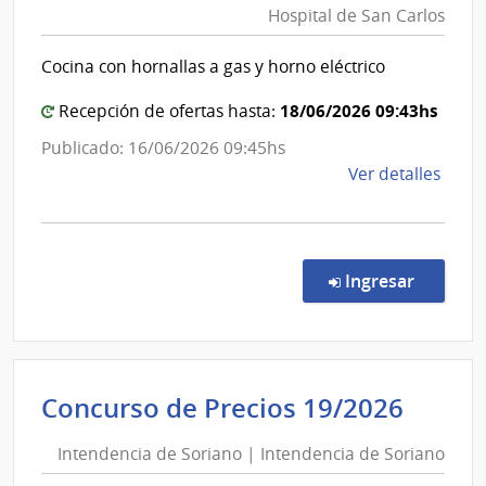
Hospital de San Carlos
de
Salud
Cocina con hornallas a gas y horno eléctrico
del
Estado
18/06/2026 09:43hs
Recepción de ofertas hasta:
|
Publicado: 16/06/2026 09:45hs
Hospita
de
Ver detalles
de
la
San
comp
Carlos
Comp
Direc
en la co
Ingresar
9907
|
Admin
de
Inten
Concurso de Precios 19/2026
Servi
de
de
Intendencia de Soriano | Intendencia de Soriano
Soria
Salu
del