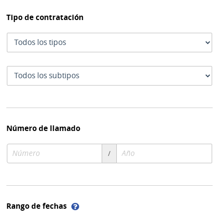
Tipo de contratación
Tipo
de
contratación
Subtipo
de
contratación
Número de llamado
Número
Año
/
de
de
compra
compra
Ayuda
Rango de fechas
sobre