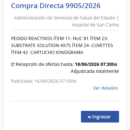
Admin
Adminis
Compra Directa 9905/2026
Naci
de
de
Administración de Servicios de Salud del Estado |
Servici
Comb
Hospital de San Carlos
de
Alcoh
Salud
y
PEDIDO REACTIVOS ÍTEM 11- NUC 81 ÍTEM 23-
del
Portl
SUBSTRATE SOLUTION 4X75 ÍTEM 24- CUVETTES
Estado
|
ÍTEM 42- CARTUCHO IONOGRAMA
|
Admin
18/06/2026 07:30hs
Hospita
Recepción de ofertas hasta:
Naci
Adjudicada totalmente
de
de
San
Comb
Publicado: 16/06/2026 07:35hs
Alcoh
Carlos
de
Ver detalles
y
la
Portl
comp
Comp
Direc
en la co
Ingresar
9905
|