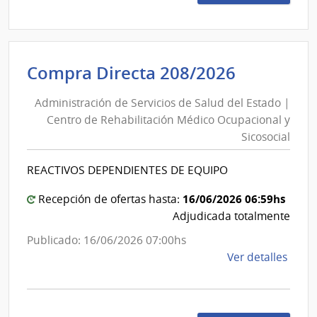
209/
|
Admin
de
Administ
Compra Directa 208/2026
Servi
de
de
Administración de Servicios de Salud del Estado |
Servicios
Salu
Centro de Rehabilitación Médico Ocupacional y
de
del
Sicosocial
Esta
Salud
|
del
REACTIVOS DEPENDIENTES DE EQUIPO
Cent
Estado
de
|
16/06/2026 06:59hs
Recepción de ofertas hasta:
Rehab
Centro
Adjudicada totalmente
Médi
de
Publicado: 16/06/2026 07:00hs
Ocup
Rehabili
de
Ver detalles
y
Médico
la
Sicos
Ocupaci
comp
y
Comp