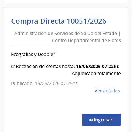
Admin
de
Admini
Compra Directa 10051/2026
Servi
de
de
Administración de Servicios de Salud del Estado |
Servic
Salu
Centro Departamental de Flores
de
del
Esta
Salud
Ecografías y Doppler
|
del
Hospi
Estad
16/06/2026 07:22hs
Recepción de ofertas hasta:
de
|
Adjudicada totalmente
San
Centr
Publicado: 16/06/2026 07:25hs
Carlo
Depar
de
Ver detalles
de
la
Flores
comp
Comp
Direc
en la c
Ingresar
1005