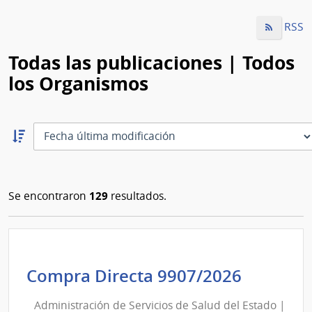
RSS
Todas las publicaciones | Todos
los Organismos
Ordernar
descendente:
Ordenar
129
Se encontraron
resultados.
Adminis
Compra Directa 9907/2026
de
Administración de Servicios de Salud del Estado |
Servici