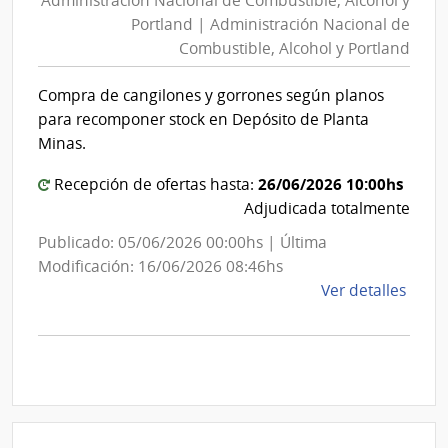
Administración Nacional de Combustible, Alcohol y
de
Inte
Portland | Administración Nacional de
de
Combustible,
Combustible, Alcohol y Portland
Sori
Alcohol
y
Compra de cangilones y gorrones según planos
Portland
para recomponer stock en Depósito de Planta
|
Minas.
Administración
26/06/2026 10:00hs
Recepción de ofertas hasta:
Nacional
Adjudicada totalmente
de
Combustible,
Publicado: 05/06/2026 00:00hs | Última
Alcohol
Modificación: 16/06/2026 08:46hs
y
de
Ver detalles
la
Portland
comp
Comp
Direc
2341
|