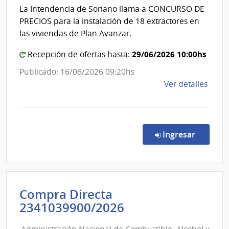
|
La Intendencia de Soriano llama a CONCURSO DE
Esta
Inten
PRECIOS para la instalación de 18 extractores en
|
de
las viviendas de Plan Avanzar.
Hospi
Soria
de
29/06/2026 10:00hs
Recepción de ofertas hasta:
San
Publicado: 16/06/2026 09:20hs
Carlo
de
Ver detalles
la
comp
Conc
de
en la c
Ingresar
Preci
19/2
|
Inte
Compra Directa
de
Administración
2341039900/2026
Sori
Nacional
|