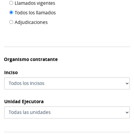
Filtro tipo
Llamados vigentes
por
de
fecha
Todos los llamados
de
publicación
Adjudicaciones
modif
Organismo contratante
Inciso
Unidad Ejecutora