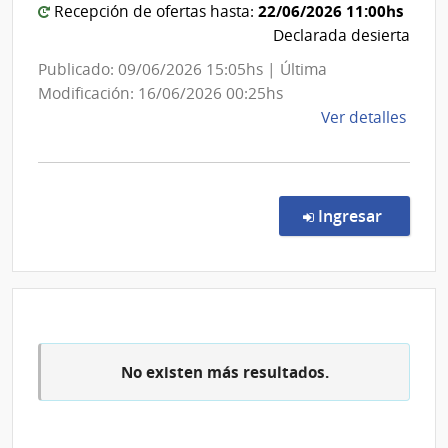
22/06/2026 11:00hs
Recepción de ofertas hasta:
las
Esta
Declarada desierta
Obras
Sanitarias
Publicado: 09/06/2026 15:05hs | Última
del
Modificación: 16/06/2026 00:25hs
de
Ver detalles
Estado
la
comp
Conc
de
en la co
Ingresar
Preci
7290
|
Admin
de
las
No existen más resultados.
Obra
Sanit
del