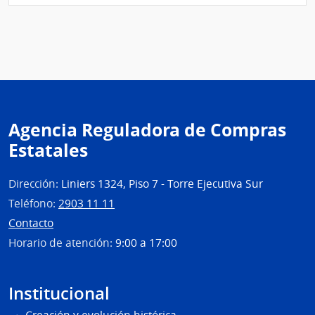
Esta
|
Admin
de
las
Obra
Sanit
del
Agencia Reguladora de Compras
Esta
Estatales
Dirección:
Liniers 1324, Piso 7 - Torre Ejecutiva Sur
Teléfono:
2903 11 11
Contacto
Horario de atención:
9:00 a 17:00
Institucional