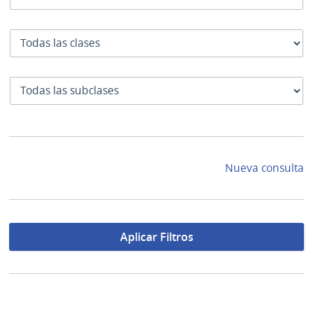
Clase
SubClase
Nueva consulta
Aplicar Filtros