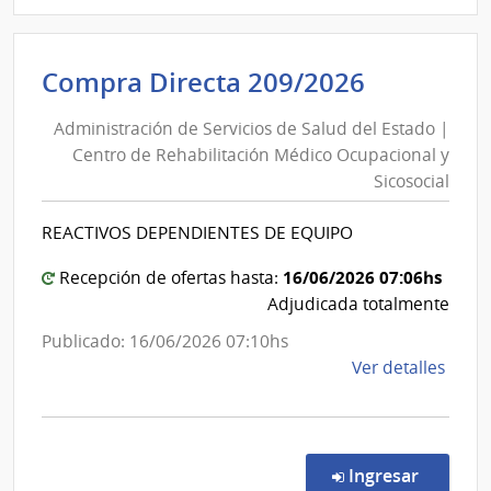
|
Admin
de
Administ
Compra Directa 209/2026
Servi
de
de
Administración de Servicios de Salud del Estado |
Servicios
Salu
Centro de Rehabilitación Médico Ocupacional y
de
del
Sicosocial
Esta
Salud
|
del
REACTIVOS DEPENDIENTES DE EQUIPO
Cent
Estado
Depa
|
16/06/2026 07:06hs
Recepción de ofertas hasta:
de
Centro
Adjudicada totalmente
Flore
de
Publicado: 16/06/2026 07:10hs
Rehabili
de
Ver detalles
Médico
la
Ocupaci
comp
y
Comp
Direc
Sicosocia
en la co
Ingresar