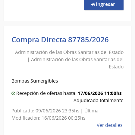
Direc
Sicosocia
en la co
Ingresar
208/
|
Admin
de
Admini
Compra Directa 87785/2026
Servi
de
de
Administración de las Obras Sanitarias del Estado
las
Salu
| Administración de las Obras Sanitarias del
Obras
del
Estado
Esta
Sanita
|
del
Bombas Sumergibles
Cent
Estad
de
|
17/06/2026 11:00hs
Recepción de ofertas hasta:
Rehab
Admini
Adjudicada totalmente
Médi
de
Publicado: 09/06/2026 23:35hs | Última
Ocup
las
Modificación: 16/06/2026 00:25hs
y
Obras
de
Ver detalles
Sicos
Sanita
la