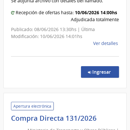
Se adjunta archivo con detales del llamado.
Secretaría
10/06/2026 14:00hs
Recepción de ofertas hasta:
Adjudicada totalmente
Publicado: 08/06/2026 13:30hs | Última
Modificación: 10/06/2026 14:01hs
de
Ver detalles
la
comp
Comp
Direc
en la co
Ingresar
73/2
|
Minis
de
Ambi
Apertura electrónica
|
Minister
Compra Directa 131/2026
Direc
de
Gene