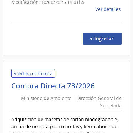
Modificación: 10/06/2026 14:01hs
de
Ver detalles
la
comp
Comp
Direc
en la co
Ingresar
667/
|
Minis
de
Gana
Apertura electrónica
Agric
Ministerio
Compra Directa 73/2026
y
de
Pesc
Ministerio de Ambiente | Dirección General de
Ambiente
|
Secretaría
|
Direc
Dirección
Gene
Adquisición de macetas de cartón biodegradable,
General
de
arena de rio apta para macetas y tierra abonada.
Secre
de