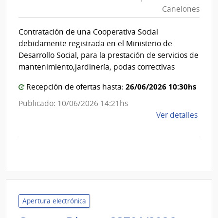
Canel
Canelones
|
de
Artig
Intend
Contratación de una Cooperativa Social
de
debidamente registrada en el Ministerio de
Canel
Desarrollo Social, para la prestación de servicios de
mantenimiento,jardinería, podas correctivas
26/06/2026 10:30hs
Recepción de ofertas hasta:
Publicado: 10/06/2026 14:21hs
de
Ver detalles
la
comp
Licit
Abre
5/20
|
Inte
Apertura electrónica
de