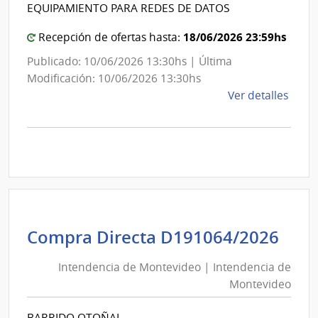
Intendencia
EQUIPAMIENTO PARA REDES DE DATOS
Direc
de
Naci
Montevideo
18/06/2026 23:59hs
Recepción de ofertas hasta:
de
Publicado: 10/06/2026 13:30hs | Última
Viali
Modificación: 10/06/2026 13:30hs
de
Ver detalles
la
comp
Comp
Direc
D188
|
Inte
de
Int
Compra Directa D191064/2026
Mont
de
|
Intendencia de Montevideo | Intendencia de
Mon
Inte
Montevideo
|
de
Int
Mont
BARRIDO OTOÑAL