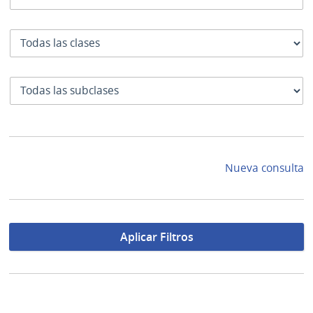
Clase
SubClase
Nueva consulta
Aplicar Filtros