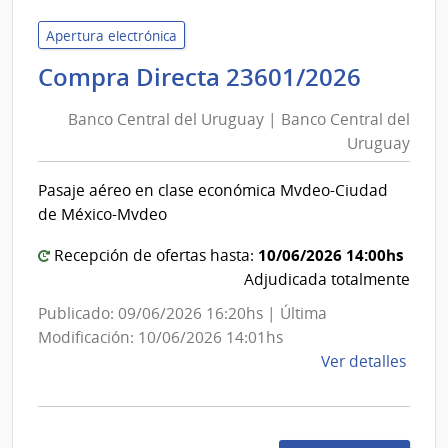
Centr
del
Apertura electrónica
Urug
Banco
Compra Directa 23601/2026
|
Centra
Banc
Banco Central del Uruguay | Banco Central del
del
Centr
Uruguay
Urugu
del
|
Urug
Pasaje aéreo en clase económica Mvdeo-Ciudad
Banco
de México-Mvdeo
Centra
del
10/06/2026 14:00hs
Recepción de ofertas hasta:
Urugu
Adjudicada totalmente
Publicado: 09/06/2026 16:20hs | Última
Modificación: 10/06/2026 14:01hs
de
Ver detalles
la
comp
Comp