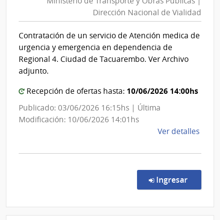
Ministerio de Transporte y Obras Públicas |
Transpor
de
Dirección Nacional de Vialidad
y
Secre
Obras
Contratación de un servicio de Atención medica de
Públicas
urgencia y emergencia en dependencia de
|
Regional 4. Ciudad de Tacuarembo. Ver Archivo
Direcció
adjunto.
Nacional
10/06/2026 14:00hs
Recepción de ofertas hasta:
de
Vialidad
Publicado: 03/06/2026 16:15hs | Última
Modificación: 10/06/2026 14:01hs
de
Ver detalles
la
comp
Comp
Direc
en la co
Ingresar
131/
|
Minis