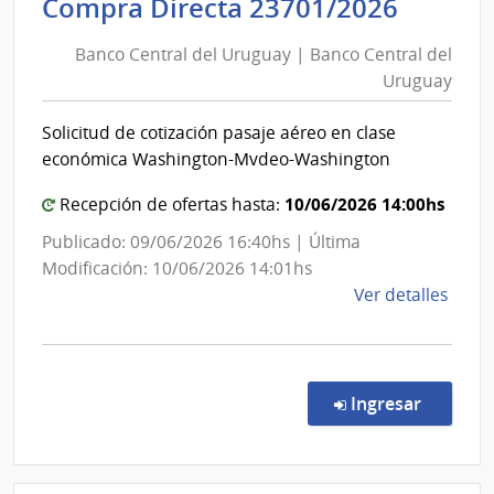
Banco
Compra Directa 23701/2026
Cane
Centra
|
Banco Central del Uruguay | Banco Central del
Inte
del
Uruguay
de
Urugu
Cane
|
Solicitud de cotización pasaje aéreo en clase
Banco
económica Washington-Mvdeo-Washington
Centra
del
10/06/2026 14:00hs
Recepción de ofertas hasta:
Urugu
Publicado: 09/06/2026 16:40hs | Última
Modificación: 10/06/2026 14:01hs
de
Ver detalles
la
comp
Comp
Direc
en la c
Ingresar
2370
|
Banc