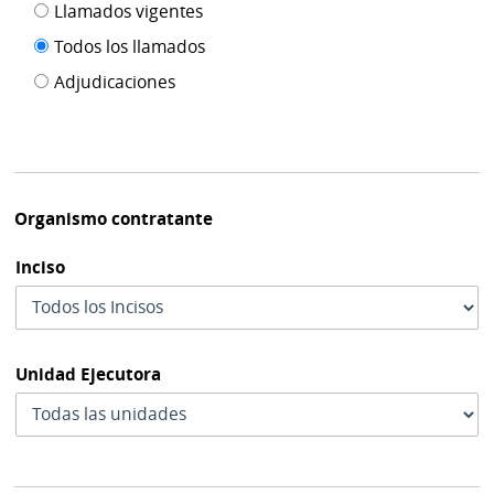
Filtro tipo
Llamados vigentes
por
de
fecha
Todos los llamados
de
publicación
Adjudicaciones
modif
Organismo contratante
Inciso
Unidad Ejecutora