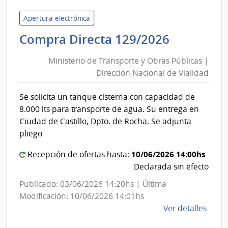
de
Tran
Apertura electrónica
y
Minister
Compra Directa 129/2026
Obra
de
Públi
Ministerio de Transporte y Obras Públicas |
Transpor
|
Dirección Nacional de Vialidad
y
Direc
Obras
Naci
Se solicita un tanque cisterna con capacidad de
Públicas
de
8.000 lts para transporte de agua. Su entrega en
Viali
|
Ciudad de Castillo, Dpto. de Rocha. Se adjunta
Direcció
pliego
Nacional
10/06/2026 14:00hs
Recepción de ofertas hasta:
de
Declarada sin efecto
Vialidad
Publicado: 03/06/2026 14:20hs | Última
Modificación: 10/06/2026 14:01hs
de
Ver detalles
la