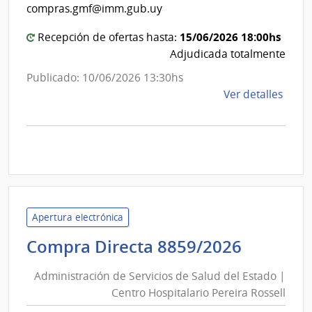
de
Mont
compras.gmf@imm.gub.uy
Mon
15/06/2026 18:00hs
Recepción de ofertas hasta:
Adjudicada totalmente
Publicado: 10/06/2026 13:30hs
de
Ver detalles
la
comp
Comp
Direc
D190
|
Inte
Apertura electrónica
de
Adminis
Compra Directa 8859/2026
Mont
de
|
Administración de Servicios de Salud del Estado |
Inte
Servici
Centro Hospitalario Pereira Rossell
de
de
Mont