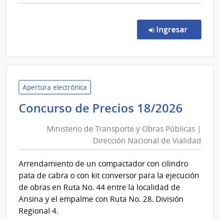
comp
Comp
Direc
en la co
Ingresar
129/
|
Minis
de
Tran
Apertura electrónica
y
Minis
Concurso de Precios 18/2026
Obra
de
Públi
Ministerio de Transporte y Obras Públicas |
Trans
|
Dirección Nacional de Vialidad
y
Direc
Obra
Naci
Arrendamiento de un compactador con cilindro
Públi
de
pata de cabra o con kit conversor para la ejecución
Viali
|
de obras en Ruta No. 44 entre la localidad de
Direc
Ansina y el empalme con Ruta No. 28. División
Nacio
Regional 4.