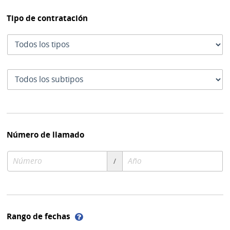
Tipo de contratación
Tipo
de
contratación
Subtipo
de
contratación
Número de llamado
Número
Año
/
de
de
compra
compra
Ayuda
Rango de fechas
sobre