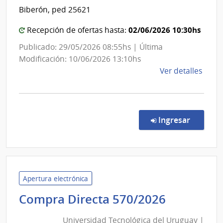
Salud
Biberón, ped 25621
del
Estado
02/06/2026 10:30hs
Recepción de ofertas hasta:
|
Publicado: 29/05/2026 08:55hs | Última
Centro
Modificación: 10/06/2026 13:10hs
Hospita
de
Ver detalles
Pereira
la
Rossell
comp
Comp
Direc
en la co
Ingresar
8859
|
Admin
de
Servi
Apertura electrónica
de
Universi
Compra Directa 570/2026
Salu
Tecnológ
del
Universidad Tecnológica del Uruguay |