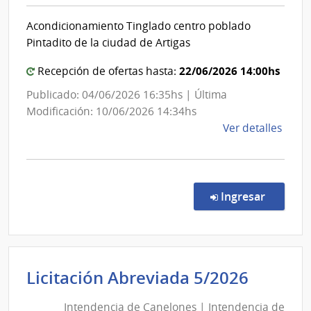
|
Acondicionamiento Tinglado centro poblado
Intend
Pintadito de la ciudad de Artigas
de
Artiga
22/06/2026 14:00hs
Recepción de ofertas hasta:
Publicado: 04/06/2026 16:35hs | Última
Modificación: 10/06/2026 14:34hs
de
Ver detalles
la
comp
Licit
Abre
en la co
Ingresar
6/20
|
Inte
de
Intend
Licitación Abreviada 5/2026
Artig
de
|
Intendencia de Canelones | Intendencia de
Inte