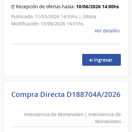
de
10/06/2026 14:00hs
Recepción de ofertas hasta:
Viali
Publicado: 11/05/2026 14:55hs | Última
Modificación: 10/06/2026 14:01hs
de
Ver detalles
la
comp
Conc
de
en la co
Ingresar
Preci
18/2
|
Minis
Compra Directa D188704A/2026
de
Intendencia
Tran
de
y
Intendencia de Montevideo | Intendencia de
Montevideo
Obra
Montevideo
Públi
|
|