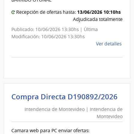
de
Mon
13/06/2026 10:10hs
Recepción de ofertas hasta:
Adjudicada totalmente
Publicado: 10/06/2026 13:30hs | Última
Modificación: 10/06/2026 13:30hs
de
Ver detalles
la
comp
Comp
Direc
D191
|
Inte
Int
Compra Directa D190892/2026
de
de
Mont
Intendencia de Montevideo | Intendencia de
Mon
|
Montevideo
|
Inte
Int
de
Camara web para PC enviar ofertas: