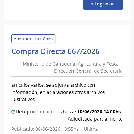
Direc
en la c
Ingresar
2360
|
Banc
Centr
del
Apertura electrónica
Urug
Minister
Compra Directa 667/2026
|
de
Banc
Ministerio de Ganadería, Agricultura y Pesca |
Ganaderí
Centr
Dirección General de Secretaría
Agricult
del
y
Urug
artículos varios, se adjunta archivo con
Pesca
información, en aclaraciones otros archivos
|
ilustrativos
Direcció
10/06/2026 14:00hs
General
Recepción de ofertas hasta:
Adjudicada parcialmente
de
Secretar
Publicado: 08/06/2026 13:55hs | Última