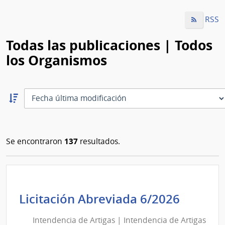
RSS
Todas las publicaciones | Todos
los Organismos
Ordernar
descendente:
Ordenar
137
Se encontraron
resultados.
Intend
Licitación Abreviada 6/2026
de
Intendencia de Artigas | Intendencia de Artigas
Artiga