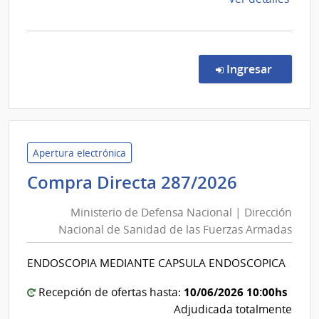
la
comp
Comp
Direc
en la co
Ingresar
957/
|
Admin
de
Servi
Apertura electrónica
de
Minister
Compra Directa 287/2026
Salu
de
del
Ministerio de Defensa Nacional | Dirección
Defensa
Esta
Nacional de Sanidad de las Fuerzas Armadas
Nacional
|
|
Hospi
ENDOSCOPIA MEDIANTE CAPSULA ENDOSCOPICA
Direcció
Maci
Nacional
10/06/2026 10:00hs
Recepción de ofertas hasta:
de
Adjudicada totalmente