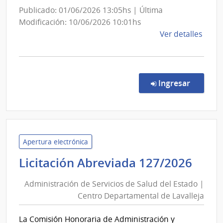
Sanidad
Publicado: 01/06/2026 13:05hs | Última
de
Modificación: 10/06/2026 10:01hs
las
de
Ver detalles
Fuerzas
la
Armadas
comp
Comp
Direc
en la c
Ingresar
287/
|
Minis
de
Defe
Apertura electrónica
Naci
Admi
Licitación Abreviada 127/2026
|
de
Direc
Administración de Servicios de Salud del Estado |
Serv
Naci
Centro Departamental de Lavalleja
de
de
Sal
Sani
La Comisión Honoraria de Administración y