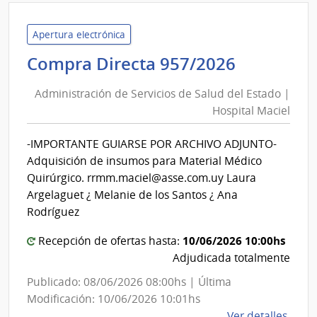
de
Gana
Apertura electrónica
Agric
Administ
Compra Directa 957/2026
y
de
Pesc
Administración de Servicios de Salud del Estado |
Servicios
|
Hospital Maciel
de
Direc
Salud
Gene
-IMPORTANTE GUIARSE POR ARCHIVO ADJUNTO-
del
de
Adquisición de insumos para Material Médico
Secre
Estado
Quirúrgico. rrmm.maciel@asse.com.uy Laura
|
Argelaguet ¿ Melanie de los Santos ¿ Ana
Hospital
Rodríguez
Maciel
10/06/2026 10:00hs
Recepción de ofertas hasta:
Adjudicada totalmente
Publicado: 08/06/2026 08:00hs | Última
Modificación: 10/06/2026 10:01hs
de
Ver detalles