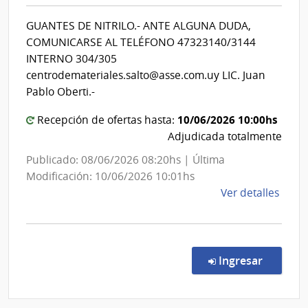
de
|
Salud
Cent
GUANTES DE NITRILO.- ANTE ALGUNA DUDA,
del
Depa
COMUNICARSE AL TELÉFONO 47323140/3144
de
Estado
INTERNO 304/305
Salto
|
centrodemateriales.salto@asse.com.uy LIC. Juan
Centro
Pablo Oberti.-
Departa
10/06/2026 10:00hs
Recepción de ofertas hasta:
de
Adjudicada totalmente
Salto
Publicado: 08/06/2026 08:20hs | Última
Modificación: 10/06/2026 10:01hs
de
Ver detalles
la
comp
Comp
Direc
en la co
Ingresar
707/
|
Admin