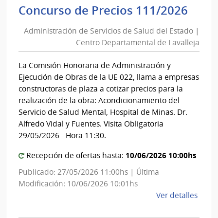
de
Admi
Concurso de Precios 111/2026
Salu
de
del
Administración de Servicios de Salud del Estado |
Serv
Esta
Centro Departamental de Lavalleja
de
|
Sal
Cent
La Comisión Honoraria de Administración y
del
Depa
Ejecución de Obras de la UE 022, llama a empresas
de
Est
constructoras de plaza a cotizar precios para la
Laval
|
realización de la obra: Acondicionamiento del
Cen
Servicio de Salud Mental, Hospital de Minas. Dr.
Dep
Alfredo Vidal y Fuentes. Visita Obligatoria
de
29/05/2026 - Hora 11:30.
Lava
10/06/2026 10:00hs
Recepción de ofertas hasta:
Publicado: 27/05/2026 11:00hs | Última
Modificación: 10/06/2026 10:01hs
de
Ver detalles
la