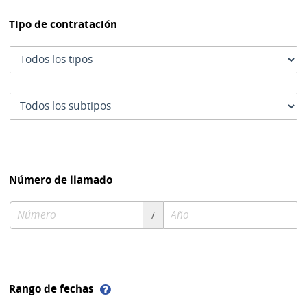
Tipo de contratación
Tipo
de
contratación
Subtipo
de
contratación
Número de llamado
Número
Año
/
de
de
compra
compra
Ayuda
Rango de fechas
sobre