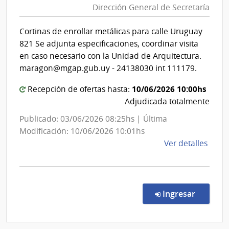
Gene
Dirección General de Secretaría
Agricult
del
y
Ejérc
Cortinas de enrollar metálicas para calle Uruguay
Pesca
821 Se adjunta especificaciones, coordinar visita
|
en caso necesario con la Unidad de Arquitectura.
Direcció
maragon@mgap.gub.uy - 24138030 int 111179.
General
10/06/2026 10:00hs
Recepción de ofertas hasta:
de
Adjudicada totalmente
Secretar
Publicado: 03/06/2026 08:25hs | Última
Modificación: 10/06/2026 10:01hs
de
Ver detalles
la
comp
Comp
Direc
en la co
Ingresar
629/
|
Minis