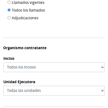
Filtro tipo
Llamados vigentes
por
de
fecha
Todos los llamados
de
publicación
Adjudicaciones
modif
Organismo contratante
Inciso
Unidad Ejecutora