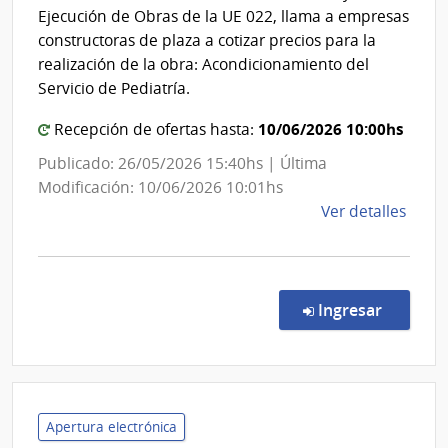
del
de
Ejecución de Obras de la UE 022, llama a empresas
las
Est
constructoras de plaza a cotizar precios para la
Fuer
|
realización de la obra: Acondicionamiento del
Arma
Cen
Servicio de Pediatría.
Dep
10/06/2026 10:00hs
Recepción de ofertas hasta:
de
Lava
Publicado: 26/05/2026 15:40hs | Última
Modificación: 10/06/2026 10:01hs
de
Ver detalles
la
comp
Licit
Abre
en la co
Ingresar
127/
|
Admin
de
Servi
Apertura electrónica