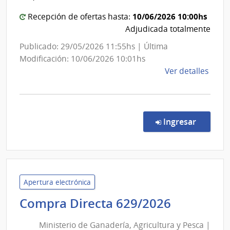
Comand
General
10/06/2026 10:00hs
Recepción de ofertas hasta:
del
Adjudicada totalmente
Ejército
Publicado: 29/05/2026 11:55hs | Última
Modificación: 10/06/2026 10:01hs
de
Ver detalles
la
comp
Comp
Direc
en la c
Ingresar
562/
|
Minis
de
Defe
Apertura electrónica
Naci
Minister
Compra Directa 629/2026
|
de
Com
Ministerio de Ganadería, Agricultura y Pesca |
Ganaderí