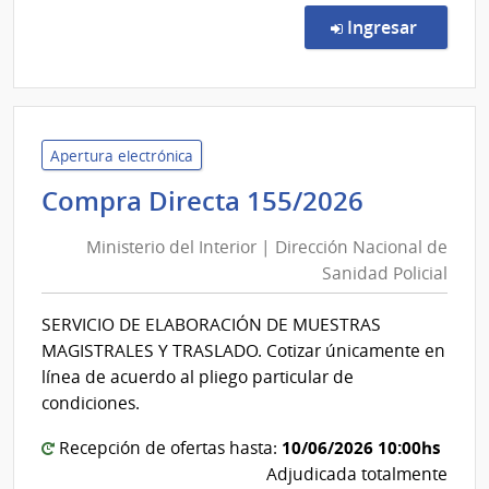
Direc
en la co
Ingresar
159/
|
Minis
del
Inter
Apertura electrónica
|
Minister
Compra Directa 155/2026
Direc
del
Naci
Ministerio del Interior | Dirección Nacional de
Interior
de
Sanidad Policial
|
Sani
Direcció
Polici
SERVICIO DE ELABORACIÓN DE MUESTRAS
Nacional
MAGISTRALES Y TRASLADO. Cotizar únicamente en
de
línea de acuerdo al pliego particular de
Sanidad
condiciones.
Policial
10/06/2026 10:00hs
Recepción de ofertas hasta:
Adjudicada totalmente