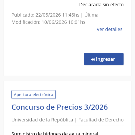
Declarada sin efecto
Nacional
de
Publicado: 22/05/2026 11:45hs | Última
Usinas
Modificación: 10/06/2026 10:01hs
y
de
Ver detalles
Trasmisiones
la
comp
Eléctricas
Licit
Abre
en la co
Ingresar
1038
|
Admin
Naci
de
Apertura electrónica
Usin
Univer
Concurso de Precios 3/2026
y
de
Tras
Universidad de la República | Facultad de Derecho
la
Eléct
Repúbl
|
Suministro de bidones de agua mineral