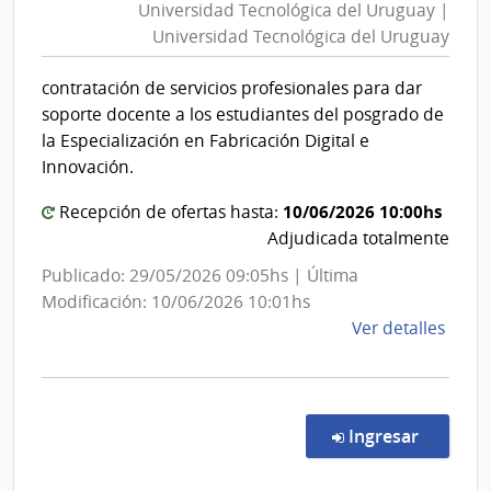
Universidad Tecnológica del Uruguay |
del
Universidad Tecnológica del Uruguay
Urug
|
contratación de servicios profesionales para dar
Unive
soporte docente a los estudiantes del posgrado de
Tecno
la Especialización en Fabricación Digital e
del
Innovación.
Urug
10/06/2026 10:00hs
Recepción de ofertas hasta:
Adjudicada totalmente
Publicado: 29/05/2026 09:05hs | Última
Modificación: 10/06/2026 10:01hs
de
Ver detalles
la
comp
Conc
de
en la c
Ingresar
Preci
12/2