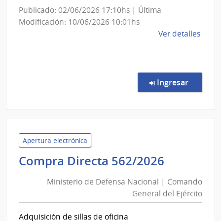
Publicado: 02/06/2026 17:10hs | Última
Modificación: 10/06/2026 10:01hs
de
Ver detalles
la
comp
Comp
Direc
en la co
Ingresar
155/
|
Minis
del
Inter
Apertura electrónica
|
Minister
Compra Directa 562/2026
Direc
de
Naci
Ministerio de Defensa Nacional | Comando
Defensa
de
General del Ejército
Nacional
Sani
|
Polici
Adquisición de sillas de oficina