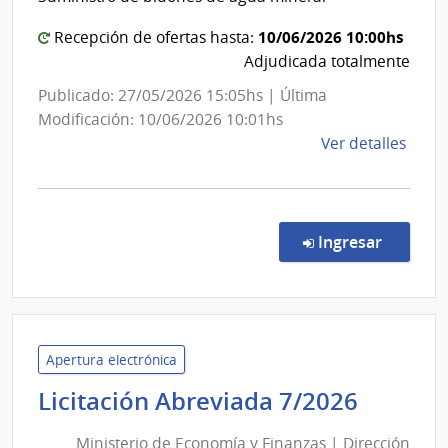
|
Admin
Facult
Naci
10/06/2026 10:00hs
Recepción de ofertas hasta:
de
de
Adjudicada totalmente
Usin
Derec
Publicado: 27/05/2026 15:05hs | Última
y
Modificación: 10/06/2026 10:01hs
Tras
de
Ver detalles
Eléct
la
comp
Conc
de
en la co
Ingresar
Preci
3/20
|
Univ
de
Apertura electrónica
la
Minist
Licitación Abreviada 7/2026
Repú
de
|
Ministerio de Economía y Finanzas | Dirección