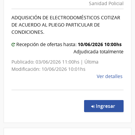
Sanidad Policial
|
|
Direcció
Hospi
ADQUISICIÓN DE ELECTRODOMÉSTICOS COTIZAR
Nacional
del
DE ACUERDO AL PLIEGO PARTICULAR DE
Cerr
de
CONDICIONES.
Sanidad
10/06/2026 10:00hs
Policial
Recepción de ofertas hasta:
Adjudicada totalmente
Publicado: 03/06/2026 11:00hs | Última
Modificación: 10/06/2026 10:01hs
de
Ver detalles
la
comp
Comp
Direc
en la co
Ingresar
160/
|
Minis
del