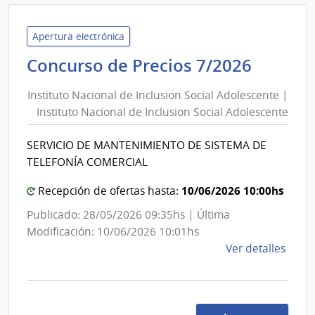
Inte
de
Trein
Apertura electrónica
y
Institu
Concurso de Precios 7/2026
Tres
Nacion
|
Instituto Nacional de Inclusion Social Adolescente |
de
Inte
Instituto Nacional de Inclusion Social Adolescente
Inclus
de
Social
Trein
SERVICIO DE MANTENIMIENTO DE SISTEMA DE
Adoles
y
TELEFONÍA COMERCIAL
Tres
|
Institu
10/06/2026 10:00hs
Recepción de ofertas hasta:
Nacion
Publicado: 28/05/2026 09:35hs | Última
de
Modificación: 10/06/2026 10:01hs
Inclus
de
Ver detalles
Social
la
Adoles
comp
Conc