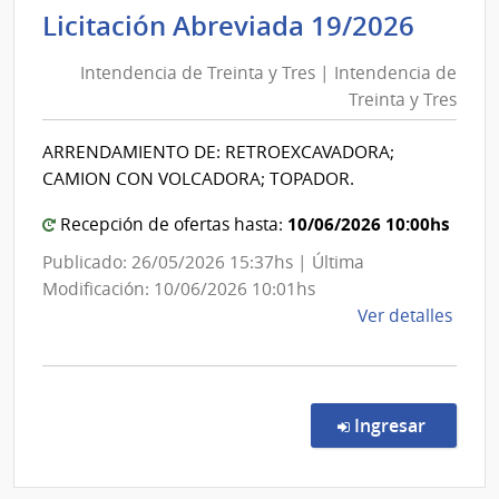
y
Inten
Licitación Abreviada 19/2026
Fina
de
|
Intendencia de Treinta y Tres | Intendencia de
Trein
Direc
Treinta y Tres
y
Naci
Tres
de
ARRENDAMIENTO DE: RETROEXCAVADORA;
|
Adua
CAMION CON VOLCADORA; TOPADOR.
Inten
de
10/06/2026 10:00hs
Recepción de ofertas hasta:
Trein
Publicado: 26/05/2026 15:37hs | Última
y
Modificación: 10/06/2026 10:01hs
Tres
de
Ver detalles
la
comp
Licit
Abre
en la co
Ingresar
19/2
|