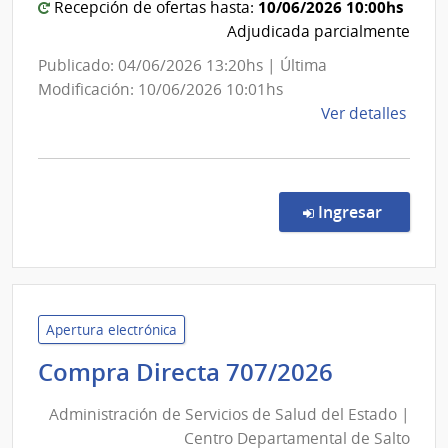
10/06/2026 10:00hs
Recepción de ofertas hasta:
Adjudicada parcialmente
Publicado: 04/06/2026 13:20hs | Última
Modificación: 10/06/2026 10:01hs
de
Ver detalles
la
comp
Comp
Direc
en la co
Ingresar
705/
|
Admin
de
Servi
Apertura electrónica
de
Administ
Compra Directa 707/2026
Salu
de
del
Administración de Servicios de Salud del Estado |
Servicios
Esta
Centro Departamental de Salto