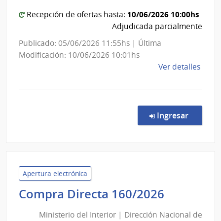
del
de
Servi
Estado
10/06/2026 10:00hs
Recepción de ofertas hasta:
Agríc
|
Adjudicada parcialmente
Hospital
Publicado: 05/06/2026 11:55hs | Última
del
Modificación: 10/06/2026 10:01hs
Cerro
de
Ver detalles
la
comp
Comp
Direc
en la co
Ingresar
341/
|
Admin
de
Servi
Apertura electrónica
de
Minister
Compra Directa 160/2026
Salu
del
del
Ministerio del Interior | Dirección Nacional de
Interior
Esta