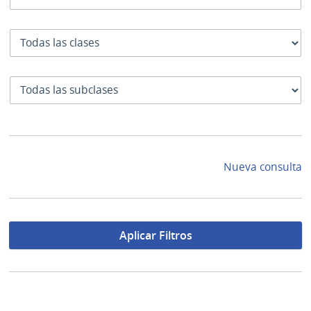
Clase
SubClase
Nueva consulta
Aplicar Filtros