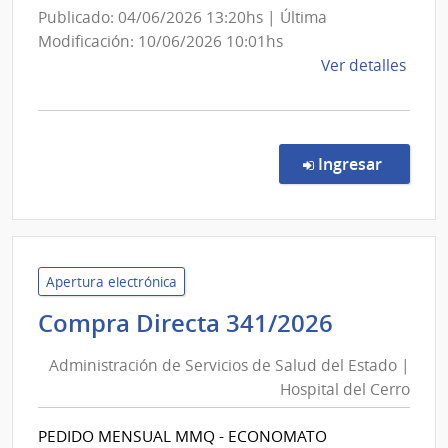
Publicado: 04/06/2026 13:20hs | Última
Modificación: 10/06/2026 10:01hs
de
Ver detalles
la
comp
Comp
Direc
en la co
Ingresar
169/
|
Minis
de
Gana
Apertura electrónica
Agric
Administ
Compra Directa 341/2026
y
de
Pesc
Administración de Servicios de Salud del Estado |
Servicios
|
Hospital del Cerro
de
Direc
Salud
Gene
PEDIDO MENSUAL MMQ - ECONOMATO