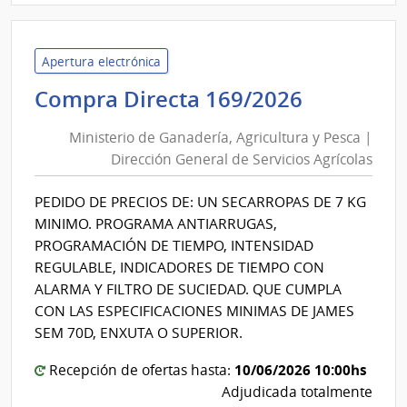
|
Univ
Tecno
Apertura electrónica
del
Minister
Compra Directa 169/2026
Urug
de
|
Ministerio de Ganadería, Agricultura y Pesca |
Ganaderí
Univ
Dirección General de Servicios Agrícolas
Agricult
Tecno
y
del
PEDIDO DE PRECIOS DE: UN SECARROPAS DE 7 KG
Pesca
Urug
MINIMO. PROGRAMA ANTIARRUGAS,
|
PROGRAMACIÓN DE TIEMPO, INTENSIDAD
Direcció
REGULABLE, INDICADORES DE TIEMPO CON
General
ALARMA Y FILTRO DE SUCIEDAD. QUE CUMPLA
de
CON LAS ESPECIFICACIONES MINIMAS DE JAMES
Servicios
SEM 70D, ENXUTA O SUPERIOR.
Agrícola
10/06/2026 10:00hs
Recepción de ofertas hasta:
Adjudicada totalmente