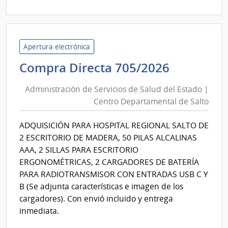
|
Insti
Naci
de
Apertura electrónica
Inclu
Administ
Compra Directa 705/2026
Socia
de
Adol
Administración de Servicios de Salud del Estado |
Servicios
|
Centro Departamental de Salto
de
Insti
Salud
Naci
ADQUISICIÓN PARA HOSPITAL REGIONAL SALTO DE
del
de
2 ESCRITORIO DE MADERA, 50 PILAS ALCALINAS
Inclu
Estado
AAA, 2 SILLAS PARA ESCRITORIO
Socia
|
ERGONOMÉTRICAS, 2 CARGADORES DE BATERÍA
Adol
Centro
PARA RADIOTRANSMISOR CON ENTRADAS USB C Y
Departa
B (Se adjunta características e imagen de los
de
cargadores). Con envió incluido y entrega
Salto
inmediata.