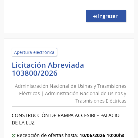
comp
Conc
de
en la co
Ingresar
Preci
111/
|
Admin
de
Apertura electrónica
Servi
Licitación Abreviada
de
Administración
103800/2026
Salu
Nacional
del
Administración Nacional de Usinas y Trasmisiones
de
Esta
Eléctricas | Administración Nacional de Usinas y
Usinas
|
Trasmisiones Eléctricas
y
Cent
Depa
Trasmisiones
CONSTRUCCIÓN DE RAMPA ACCESIBLE PALACIO
de
Eléctricas
DE LA LUZ
Laval
|
Administración
10/06/2026 10:00hs
Recepción de ofertas hasta: