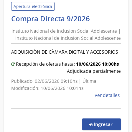
Inter
Apertura electrónica
|
Instituto
Compra Directa 9/2026
Direc
Nacional
Naci
Instituto Nacional de Inclusion Social Adolescente |
de
de
Instituto Nacional de Inclusion Social Adolescente
Inclusion
Sani
Social
Polici
ADQUISICIÒN DE CÀMARA DIGITAL Y ACCESORIOS
Adolescent
|
10/06/2026 10:00hs
Recepción de ofertas hasta:
Instituto
Adjudicada parcialmente
Nacional
Publicado: 02/06/2026 09:10hs | Última
de
Modificación: 10/06/2026 10:01hs
Inclusion
de
Ver detalles
Social
la
Adolescent
comp
Comp
Direc
en la co
Ingresar
9/20