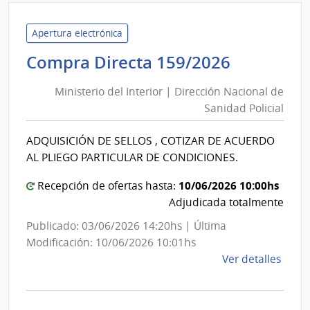
de
Servi
Apertura electrónica
de
Minister
Compra Directa 159/2026
Salu
del
del
Ministerio del Interior | Dirección Nacional de
Interior
Esta
Sanidad Policial
|
|
Direcció
Cent
ADQUISICIÓN DE SELLOS , COTIZAR DE ACUERDO
Nacional
Depa
AL PLIEGO PARTICULAR DE CONDICIONES.
de
de
Salto
Sanidad
10/06/2026 10:00hs
Recepción de ofertas hasta:
Policial
Adjudicada totalmente
Publicado: 03/06/2026 14:20hs | Última
Modificación: 10/06/2026 10:01hs
de
Ver detalles
la
comp
Comp