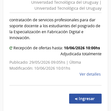
Universidad Tecnológica del Uruguay |
del
Universidad Tecnológica del Uruguay
Urug
|
contratación de servicios profesionales para dar
Unive
soporte docente a los estudiantes del posgrado de
Tecno
la Especialización en Fabricación Digital e
del
Innovación.
Urug
10/06/2026 10:00hs
Recepción de ofertas hasta:
Adjudicada totalmente
Publicado: 29/05/2026 09:05hs | Última
Modificación: 10/06/2026 10:01hs
de
Ver detalles
la
comp
Conc
de
en la c
Ingresar
Preci
12/2