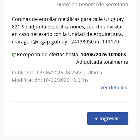
Gene
Dirección General de Secretaría
Agricult
del
y
Ejérc
Cortinas de enrollar metálicas para calle Uruguay
Pesca
821 Se adjunta especificaciones, coordinar visita
|
en caso necesario con la Unidad de Arquitectura.
Direcció
maragon@mgap.gub.uy - 24138030 int 111179.
General
10/06/2026 10:00hs
Recepción de ofertas hasta:
de
Adjudicada totalmente
Secretar
Publicado: 03/06/2026 08:25hs | Última
Modificación: 10/06/2026 10:01hs
de
Ver detalles
la
comp
Comp
Direc
en la co
Ingresar
629/
|
Minis