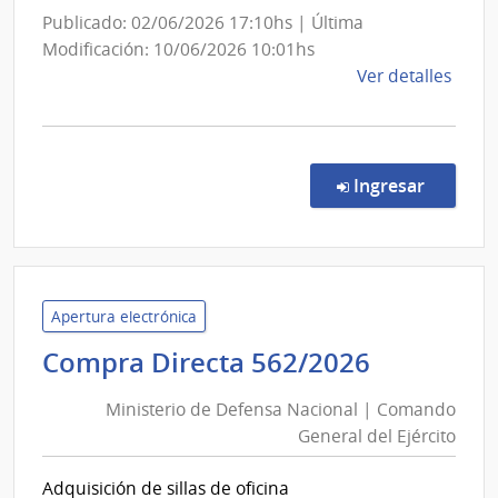
Publicado: 02/06/2026 17:10hs | Última
Modificación: 10/06/2026 10:01hs
de
Ver detalles
la
comp
Comp
Direc
en la co
Ingresar
155/
|
Minis
del
Inter
Apertura electrónica
|
Minister
Compra Directa 562/2026
Direc
de
Naci
Ministerio de Defensa Nacional | Comando
Defensa
de
General del Ejército
Nacional
Sani
|
Polici
Adquisición de sillas de oficina