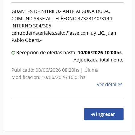
de
|
Salud
Cent
GUANTES DE NITRILO.- ANTE ALGUNA DUDA,
del
Depa
COMUNICARSE AL TELÉFONO 47323140/3144
de
Estado
INTERNO 304/305
Salto
|
centrodemateriales.salto@asse.com.uy LIC. Juan
Centro
Pablo Oberti.-
Departa
10/06/2026 10:00hs
Recepción de ofertas hasta:
de
Adjudicada totalmente
Salto
Publicado: 08/06/2026 08:20hs | Última
Modificación: 10/06/2026 10:01hs
de
Ver detalles
la
comp
Comp
Direc
en la co
Ingresar
707/
|
Admin