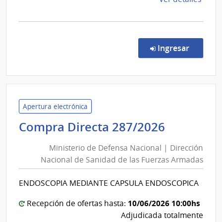
la
comp
Comp
Direc
en la co
Ingresar
957/
|
Admin
de
Servi
Apertura electrónica
de
Minister
Compra Directa 287/2026
Salu
de
del
Ministerio de Defensa Nacional | Dirección
Defensa
Esta
Nacional de Sanidad de las Fuerzas Armadas
Nacional
|
|
Hospi
ENDOSCOPIA MEDIANTE CAPSULA ENDOSCOPICA
Direcció
Maci
Nacional
10/06/2026 10:00hs
Recepción de ofertas hasta:
de
Adjudicada totalmente