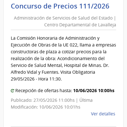
de
Admi
Concurso de Precios 111/2026
Salu
de
del
Administración de Servicios de Salud del Estado |
Serv
Esta
Centro Departamental de Lavalleja
de
|
Sal
Cent
La Comisión Honoraria de Administración y
del
Depa
Ejecución de Obras de la UE 022, llama a empresas
de
Est
constructoras de plaza a cotizar precios para la
Laval
|
realización de la obra: Acondicionamiento del
Cen
Servicio de Salud Mental, Hospital de Minas. Dr.
Dep
Alfredo Vidal y Fuentes. Visita Obligatoria
de
29/05/2026 - Hora 11:30.
Lava
10/06/2026 10:00hs
Recepción de ofertas hasta:
Publicado: 27/05/2026 11:00hs | Última
Modificación: 10/06/2026 10:01hs
de
Ver detalles
la