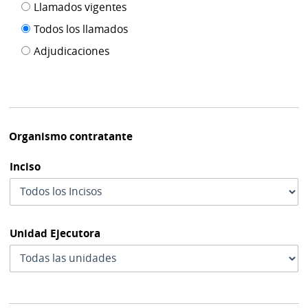
Filtro tipo
Llamados vigentes
por
de
fecha
Todos los llamados
de
publicación
Adjudicaciones
modif
Organismo contratante
Inciso
Unidad Ejecutora