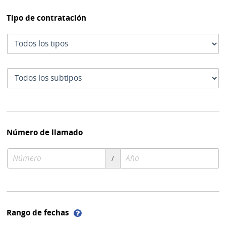
Tipo de contratación
Tipo
de
contratación
Subtipo
de
contratación
Número de llamado
Número
Año
/
de
de
compra
compra
Ayuda
Rango de fechas
sobre