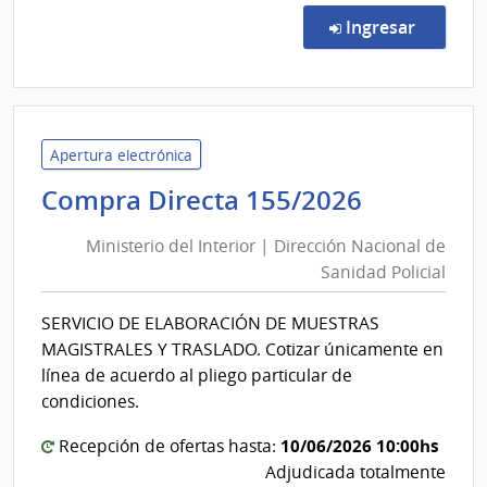
Direc
en la co
Ingresar
159/
|
Minis
del
Inter
Apertura electrónica
|
Minister
Compra Directa 155/2026
Direc
del
Naci
Ministerio del Interior | Dirección Nacional de
Interior
de
Sanidad Policial
|
Sani
Direcció
Polici
SERVICIO DE ELABORACIÓN DE MUESTRAS
Nacional
MAGISTRALES Y TRASLADO. Cotizar únicamente en
de
línea de acuerdo al pliego particular de
Sanidad
condiciones.
Policial
10/06/2026 10:00hs
Recepción de ofertas hasta:
Adjudicada totalmente