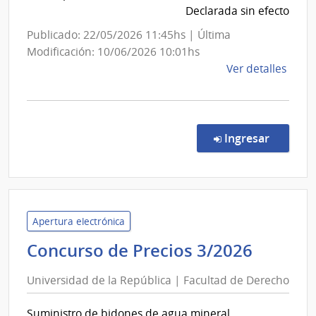
Declarada sin efecto
Nacional
de
Publicado: 22/05/2026 11:45hs | Última
Usinas
Modificación: 10/06/2026 10:01hs
y
de
Ver detalles
Trasmisiones
la
comp
Eléctricas
Licit
Abre
en la co
Ingresar
1038
|
Admin
Naci
de
Apertura electrónica
Usin
Univer
Concurso de Precios 3/2026
y
de
Tras
Universidad de la República | Facultad de Derecho
la
Eléct
Repúbl
|
Suministro de bidones de agua mineral