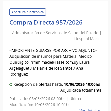
de
Gana
Apertura electrónica
Agric
Administ
Compra Directa 957/2026
y
de
Pesc
Administración de Servicios de Salud del Estado |
Servicios
|
Hospital Maciel
de
Direc
Salud
Gene
-IMPORTANTE GUIARSE POR ARCHIVO ADJUNTO-
del
de
Adquisición de insumos para Material Médico
Secre
Estado
Quirúrgico. rrmm.maciel@asse.com.uy Laura
|
Argelaguet ¿ Melanie de los Santos ¿ Ana
Hospital
Rodríguez
Maciel
10/06/2026 10:00hs
Recepción de ofertas hasta:
Adjudicada totalmente
Publicado: 08/06/2026 08:00hs | Última
Modificación: 10/06/2026 10:01hs
de
Ver detalles