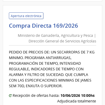
|
Univ
Tecno
Apertura electrónica
del
Minister
Compra Directa 169/2026
Urug
de
|
Ministerio de Ganadería, Agricultura y Pesca |
Ganaderí
Univ
Dirección General de Servicios Agrícolas
Agricult
Tecno
y
del
PEDIDO DE PRECIOS DE: UN SECARROPAS DE 7 KG
Pesca
Urug
MINIMO. PROGRAMA ANTIARRUGAS,
|
PROGRAMACIÓN DE TIEMPO, INTENSIDAD
Direcció
REGULABLE, INDICADORES DE TIEMPO CON
General
ALARMA Y FILTRO DE SUCIEDAD. QUE CUMPLA
de
CON LAS ESPECIFICACIONES MINIMAS DE JAMES
Servicios
SEM 70D, ENXUTA O SUPERIOR.
Agrícola
10/06/2026 10:00hs
Recepción de ofertas hasta:
Adjudicada totalmente