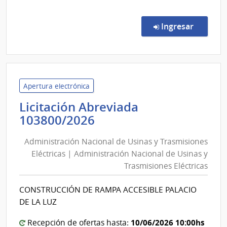
comp
Conc
de
en la co
Ingresar
Preci
111/
|
Admin
de
Apertura electrónica
Servi
Licitación Abreviada
de
Administración
103800/2026
Salu
Nacional
del
Administración Nacional de Usinas y Trasmisiones
de
Esta
Eléctricas | Administración Nacional de Usinas y
Usinas
|
Trasmisiones Eléctricas
y
Cent
Depa
Trasmisiones
CONSTRUCCIÓN DE RAMPA ACCESIBLE PALACIO
de
Eléctricas
DE LA LUZ
Laval
|
Administración
10/06/2026 10:00hs
Recepción de ofertas hasta: