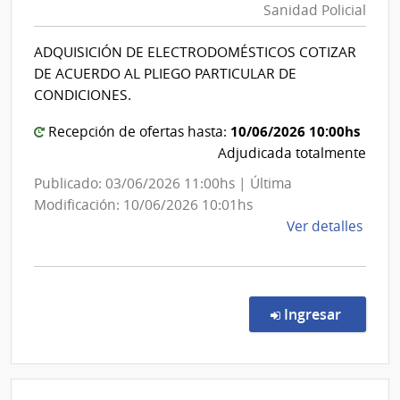
Sanidad Policial
|
|
Direcció
Hospi
ADQUISICIÓN DE ELECTRODOMÉSTICOS COTIZAR
Nacional
del
DE ACUERDO AL PLIEGO PARTICULAR DE
Cerr
de
CONDICIONES.
Sanidad
10/06/2026 10:00hs
Policial
Recepción de ofertas hasta:
Adjudicada totalmente
Publicado: 03/06/2026 11:00hs | Última
Modificación: 10/06/2026 10:01hs
de
Ver detalles
la
comp
Comp
Direc
en la co
Ingresar
160/
|
Minis
del