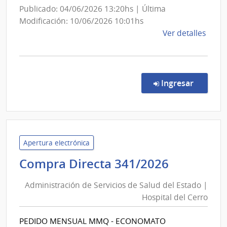
Publicado: 04/06/2026 13:20hs | Última
Modificación: 10/06/2026 10:01hs
de
Ver detalles
la
comp
Comp
Direc
en la co
Ingresar
169/
|
Minis
de
Gana
Apertura electrónica
Agric
Administ
Compra Directa 341/2026
y
de
Pesc
Administración de Servicios de Salud del Estado |
Servicios
|
Hospital del Cerro
de
Direc
Salud
Gene
PEDIDO MENSUAL MMQ - ECONOMATO