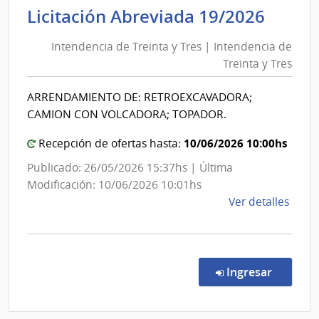
y
Inten
Licitación Abreviada 19/2026
Fina
de
|
Intendencia de Treinta y Tres | Intendencia de
Trein
Direc
Treinta y Tres
y
Naci
Tres
de
ARRENDAMIENTO DE: RETROEXCAVADORA;
|
Adua
CAMION CON VOLCADORA; TOPADOR.
Inten
de
10/06/2026 10:00hs
Recepción de ofertas hasta:
Trein
Publicado: 26/05/2026 15:37hs | Última
y
Modificación: 10/06/2026 10:01hs
Tres
de
Ver detalles
la
comp
Licit
Abre
en la co
Ingresar
19/2
|