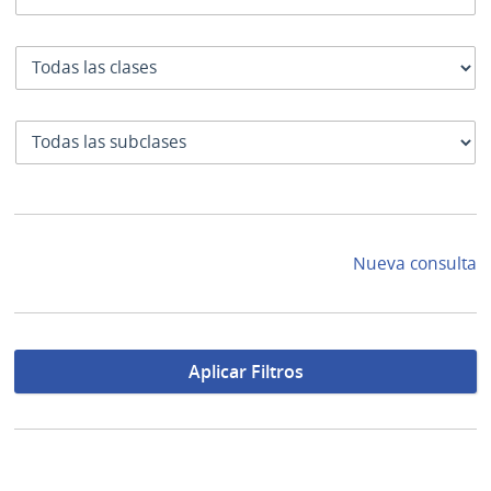
Clase
SubClase
Nueva consulta
Aplicar Filtros