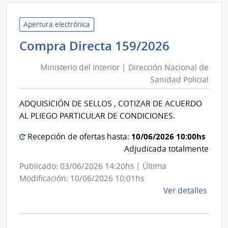
de
Servi
Apertura electrónica
de
Minister
Compra Directa 159/2026
Salu
del
del
Ministerio del Interior | Dirección Nacional de
Interior
Esta
Sanidad Policial
|
|
Direcció
Cent
ADQUISICIÓN DE SELLOS , COTIZAR DE ACUERDO
Nacional
Depa
AL PLIEGO PARTICULAR DE CONDICIONES.
de
de
Salto
Sanidad
10/06/2026 10:00hs
Recepción de ofertas hasta:
Policial
Adjudicada totalmente
Publicado: 03/06/2026 14:20hs | Última
Modificación: 10/06/2026 10:01hs
de
Ver detalles
la
comp
Comp