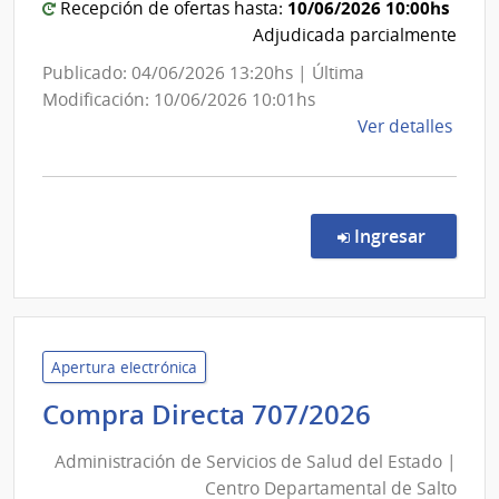
10/06/2026 10:00hs
Recepción de ofertas hasta:
Adjudicada parcialmente
Publicado: 04/06/2026 13:20hs | Última
Modificación: 10/06/2026 10:01hs
de
Ver detalles
la
comp
Comp
Direc
en la co
Ingresar
705/
|
Admin
de
Servi
Apertura electrónica
de
Administ
Compra Directa 707/2026
Salu
de
del
Administración de Servicios de Salud del Estado |
Servicios
Esta
Centro Departamental de Salto