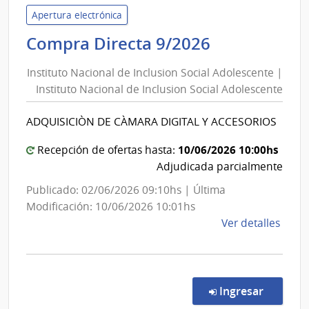
Inter
Apertura electrónica
|
Instituto
Compra Directa 9/2026
Direc
Nacional
Naci
Instituto Nacional de Inclusion Social Adolescente |
de
de
Instituto Nacional de Inclusion Social Adolescente
Inclusion
Sani
Social
Polici
ADQUISICIÒN DE CÀMARA DIGITAL Y ACCESORIOS
Adolescent
|
10/06/2026 10:00hs
Recepción de ofertas hasta:
Instituto
Adjudicada parcialmente
Nacional
Publicado: 02/06/2026 09:10hs | Última
de
Modificación: 10/06/2026 10:01hs
Inclusion
de
Ver detalles
Social
la
Adolescent
comp
Comp
Direc
en la co
Ingresar
9/20