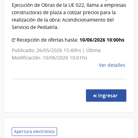
del
de
Ejecución de Obras de la UE 022, llama a empresas
las
Est
constructoras de plaza a cotizar precios para la
Fuer
|
realización de la obra: Acondicionamiento del
Arma
Cen
Servicio de Pediatría.
Dep
10/06/2026 10:00hs
Recepción de ofertas hasta:
de
Lava
Publicado: 26/05/2026 15:40hs | Última
Modificación: 10/06/2026 10:01hs
de
Ver detalles
la
comp
Licit
Abre
en la co
Ingresar
127/
|
Admin
de
Servi
Apertura electrónica