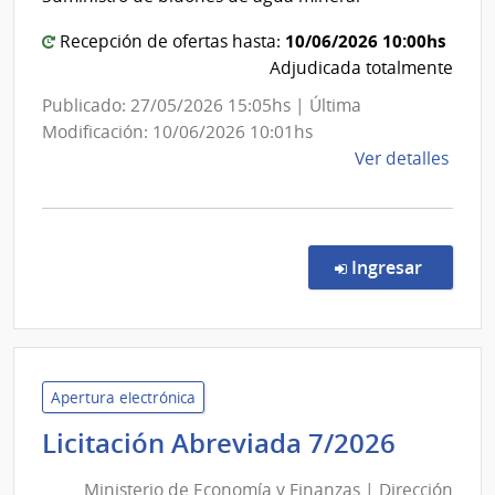
|
Admin
Facult
Naci
10/06/2026 10:00hs
Recepción de ofertas hasta:
de
de
Adjudicada totalmente
Usin
Derec
Publicado: 27/05/2026 15:05hs | Última
y
Modificación: 10/06/2026 10:01hs
Tras
de
Ver detalles
Eléct
la
comp
Conc
de
en la co
Ingresar
Preci
3/20
|
Univ
de
Apertura electrónica
la
Minist
Licitación Abreviada 7/2026
Repú
de
|
Ministerio de Economía y Finanzas | Dirección