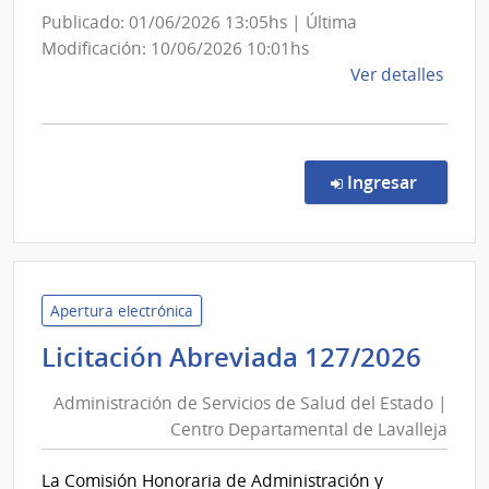
Sanidad
Publicado: 01/06/2026 13:05hs | Última
de
Modificación: 10/06/2026 10:01hs
las
de
Ver detalles
Fuerzas
la
Armadas
comp
Comp
Direc
en la c
Ingresar
287/
|
Minis
de
Defe
Apertura electrónica
Naci
Admi
Licitación Abreviada 127/2026
|
de
Direc
Administración de Servicios de Salud del Estado |
Serv
Naci
Centro Departamental de Lavalleja
de
de
Sal
Sani
La Comisión Honoraria de Administración y