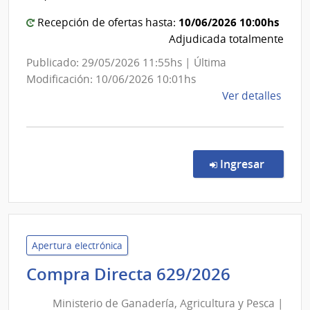
Comand
General
10/06/2026 10:00hs
Recepción de ofertas hasta:
del
Adjudicada totalmente
Ejército
Publicado: 29/05/2026 11:55hs | Última
Modificación: 10/06/2026 10:01hs
de
Ver detalles
la
comp
Comp
Direc
en la c
Ingresar
562/
|
Minis
de
Defe
Apertura electrónica
Naci
Minister
Compra Directa 629/2026
|
de
Com
Ministerio de Ganadería, Agricultura y Pesca |
Ganaderí