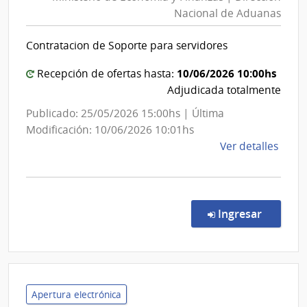
Econo
Facul
Nacional de Aduanas
y
de
Finanz
Dere
Contratacion de Soporte para servidores
|
Direcc
10/06/2026 10:00hs
Recepción de ofertas hasta:
Nacion
Adjudicada totalmente
de
Publicado: 25/05/2026 15:00hs | Última
Aduan
Modificación: 10/06/2026 10:01hs
de
Ver detalles
la
comp
Licit
Abre
en la co
Ingresar
7/20
|
Minis
de
Econ
Apertura electrónica