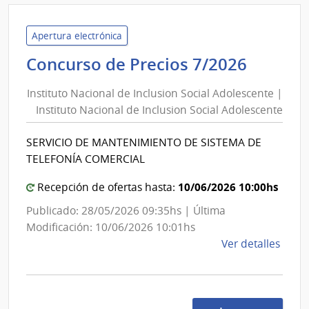
Inte
de
Trein
Apertura electrónica
y
Institu
Concurso de Precios 7/2026
Tres
Nacion
|
Instituto Nacional de Inclusion Social Adolescente |
de
Inte
Instituto Nacional de Inclusion Social Adolescente
Inclus
de
Social
Trein
SERVICIO DE MANTENIMIENTO DE SISTEMA DE
Adoles
y
TELEFONÍA COMERCIAL
Tres
|
Institu
10/06/2026 10:00hs
Recepción de ofertas hasta:
Nacion
Publicado: 28/05/2026 09:35hs | Última
de
Modificación: 10/06/2026 10:01hs
Inclus
de
Ver detalles
Social
la
Adoles
comp
Conc