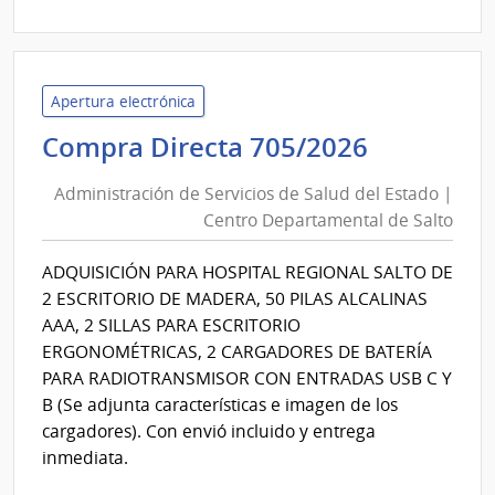
|
Insti
Naci
de
Apertura electrónica
Inclu
Administ
Compra Directa 705/2026
Socia
de
Adol
Administración de Servicios de Salud del Estado |
Servicios
|
Centro Departamental de Salto
de
Insti
Salud
Naci
ADQUISICIÓN PARA HOSPITAL REGIONAL SALTO DE
del
de
2 ESCRITORIO DE MADERA, 50 PILAS ALCALINAS
Inclu
Estado
AAA, 2 SILLAS PARA ESCRITORIO
Socia
|
ERGONOMÉTRICAS, 2 CARGADORES DE BATERÍA
Adol
Centro
PARA RADIOTRANSMISOR CON ENTRADAS USB C Y
Departa
B (Se adjunta características e imagen de los
de
cargadores). Con envió incluido y entrega
Salto
inmediata.