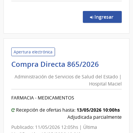
comp
Comp
Direc
en la co
Ingresar
7826
|
Admin
de
Servi
Apertura electrónica
de
Administ
Compra Directa 865/2026
Salu
de
del
Administración de Servicios de Salud del Estado |
Servicios
Esta
Hospital Maciel
de
|
Salud
Cent
FARMACIA - MEDICAMENTOS
del
Auxil
de
Estado
13/05/2026 10:00hs
Recepción de ofertas hasta:
Guic
|
Adjudicada parcialmente
Hospital
Publicado: 11/05/2026 12:05hs | Última