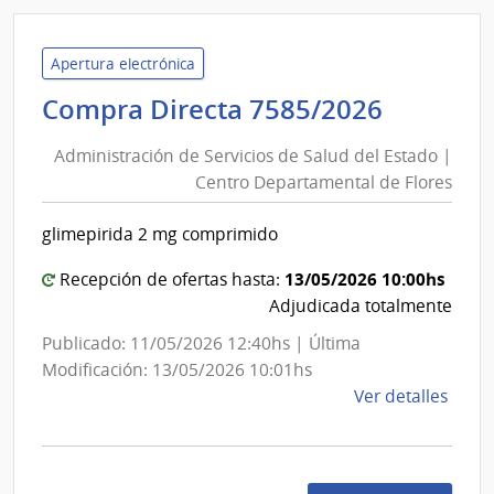
Admin
de
Servi
Apertura electrónica
de
Adminis
Compra Directa 7585/2026
Salu
de
del
Administración de Servicios de Salud del Estado |
Servici
Esta
Centro Departamental de Flores
de
|
Salud
Hospi
glimepirida 2 mg comprimido
del
Vilar
Estado
13/05/2026 10:00hs
Recepción de ofertas hasta:
|
Adjudicada totalmente
Centro
Publicado: 11/05/2026 12:40hs | Última
Depart
Modificación: 13/05/2026 10:01hs
de
de
Ver detalles
Flores
la
comp
Comp