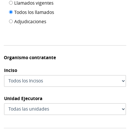
Filtro tipo
Llamados vigentes
por
de
fecha
Todos los llamados
de
publicación
Adjudicaciones
modif
Organismo contratante
Inciso
Unidad Ejecutora