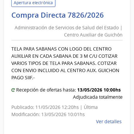
Servi
Apertura electrónica
de
Adminis
Compra Directa 7826/2026
Salu
de
del
Administración de Servicios de Salud del Estado |
Servici
Esta
Centro Auxiliar de Guichón
de
|
Salud
Cent
TELA PARA SABANAS CON LOGO DEL CENTRO
del
Depa
AUXILIAR EN CADA SABANA DE 3 M C/U COTIZAR
de
Estado
VARIOS TIPOS DE TELA PARA SABANAS. COTIZAR
Flore
|
CON ENVIO INCLUIDO AL CENTRO AUX. GUICHON
Centro
PAGO SIIF.-
Auxiliar
13/05/2026 10:00hs
Recepción de ofertas hasta:
de
Adjudicada totalmente
Guichó
Publicado: 11/05/2026 12:20hs | Última
Modificación: 13/05/2026 10:01hs
de
Ver detalles
la