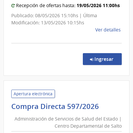
de
19/05/2026 11:00hs
Recepción de ofertas hasta:
las
Obras
Publicado: 08/05/2026 15:10hs | Última
Sanitarias
Modificación: 13/05/2026 10:15hs
del
de
Ver detalles
la
Estado
comp
Conc
de
en la co
Ingresar
Preci
7073
|
Admin
de
Apertura electrónica
las
Administ
Compra Directa 597/2026
Obra
de
Sanit
Administración de Servicios de Salud del Estado |
Servicios
del
Centro Departamental de Salto
de
Esta