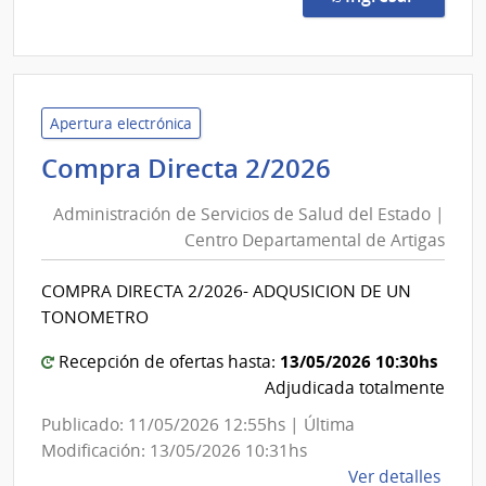
149/
|
Admin
de
Servi
Apertura electrónica
de
Administra
Compra Directa 2/2026
Salu
de
del
Administración de Servicios de Salud del Estado |
Servicios
Esta
Centro Departamental de Artigas
de
|
Salud
Cent
COMPRA DIRECTA 2/2026- ADQUSICION DE UN
del
de
TONOMETRO
Rehab
Estado
Médi
|
13/05/2026 10:30hs
Recepción de ofertas hasta:
Ocup
Centro
Adjudicada totalmente
y
Departame
Publicado: 11/05/2026 12:55hs | Última
Sicos
de
Modificación: 13/05/2026 10:31hs
Artigas
de
Ver detalles