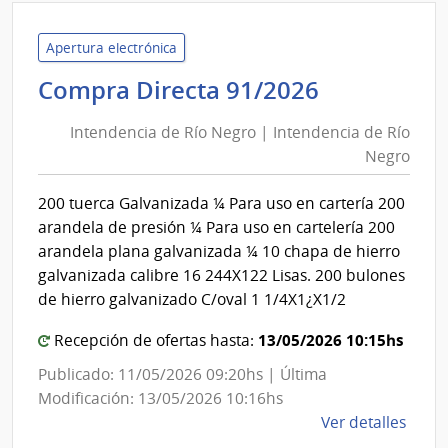
Minis
de
Apertura electrónica
Salu
Intendenc
Compra Directa 91/2026
Públi
de
|
Intendencia de Río Negro | Intendencia de Río
Río
Direc
Negro
Negro
Gene
|
de
200 tuerca Galvanizada ¼ Para uso en cartería 200
Intendenc
la
arandela de presión ¼ Para uso en cartelería 200
Salu
de
arandela plana galvanizada ¼ 10 chapa de hierro
Río
galvanizada calibre 16 244X122 Lisas. 200 bulones
Negro
de hierro galvanizado C/oval 1 1/4X1¿X1/2
13/05/2026 10:15hs
Recepción de ofertas hasta:
Publicado: 11/05/2026 09:20hs | Última
Modificación: 13/05/2026 10:16hs
de
Ver detalles
la