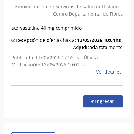
de
del
Administración de Servicios de Salud del Estado |
Servici
Esta
Centro Departamental de Flores
de
|
Salud
Cent
atorvastatina 40 mg comprimido
del
Depa
de
Estado
13/05/2026 10:01hs
Recepción de ofertas hasta:
Salto
|
Adjudicada totalmente
Centro
Publicado: 11/05/2026 12:55hs | Última
Depart
Modificación: 13/05/2026 10:02hs
de
de
Ver detalles
Flores
la
comp
Comp
Direc
en la c
Ingresar
7596
|
Admin
de