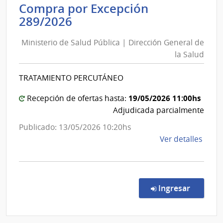
Compra por Excepción
de
Ministerio
289/2026
Educ
de
Públi
Ministerio de Salud Pública | Dirección General de
Salud
|
la Salud
Cons
Pública
de
|
TRATAMIENTO PERCUTÁNEO
Educ
Dirección
Inicia
General
19/05/2026 11:00hs
Recepción de ofertas hasta:
y
de
Adjudicada parcialmente
Prima
la
Publicado: 13/05/2026 10:20hs
Salud
de
Ver detalles
la
comp
Comp
por
en la co
Ingresar
Exce
289/
|