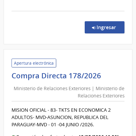
la
comp
Comp
Direc
en la co
Ingresar
2/20
|
Admin
de
Servi
Apertura electrónica
de
Minister
Compra Directa 178/2026
Salu
de
del
Ministerio de Relaciones Exteriores | Ministerio de
Relacion
Esta
Relaciones Exteriores
Exterior
|
|
Cent
MISION OFICIAL - 83- TKTS EN ECONOMICA 2
Minister
Depa
ADULTOS- MVD-ASUNCION, REPUBLICA DEL
de
de
PARAGUAY-MVD - 01 -04 JUNIO /2026.
Artig
Relacion