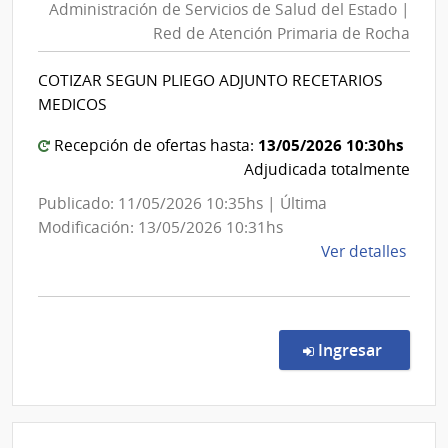
Administración de Servicios de Salud del Estado |
Servici
Red de Atención Primaria de Rocha
de
Salud
COTIZAR SEGUN PLIEGO ADJUNTO RECETARIOS
del
MEDICOS
Estado
|
13/05/2026 10:30hs
Recepción de ofertas hasta:
Red
Adjudicada totalmente
de
Publicado: 11/05/2026 10:35hs | Última
Atenci
Modificación: 13/05/2026 10:31hs
Primari
de
Ver detalles
de
la
Rocha
comp
Comp
Direc
en la c
Ingresar
7786
|
Admin
de