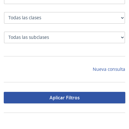
Clase
SubClase
Nueva consulta
Aplicar Filtros