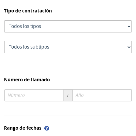
Tipo de contratación
Tipo
de
contratación
Subtipo
de
contratación
Número de llamado
Número
Año
/
de
de
compra
compra
Ayuda
Rango de fechas
sobre