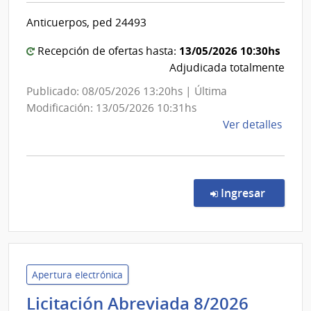
Salud
Exter
Anticuerpos, ped 24493
del
Estado
13/05/2026 10:30hs
Recepción de ofertas hasta:
|
Adjudicada totalmente
Centro
Publicado: 08/05/2026 13:20hs | Última
Hospita
Modificación: 13/05/2026 10:31hs
Pereira
de
Ver detalles
Rossell
la
comp
Comp
Direc
en la co
Ingresar
7366
|
Admin
de
Servi
Apertura electrónica
de
Admini
Licitación Abreviada 8/2026
Salu