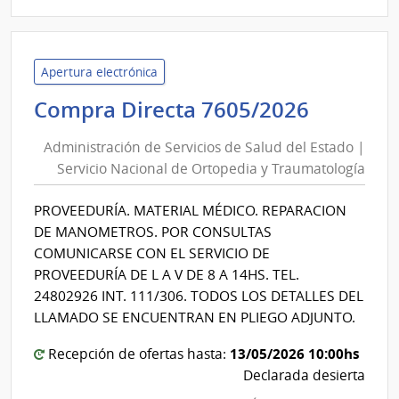
|
Admin
de
Servi
Apertura electrónica
de
Adminis
Compra Directa 7605/2026
Salu
de
del
Administración de Servicios de Salud del Estado |
Servici
Esta
Servicio Nacional de Ortopedia y Traumatología
de
|
Salud
Servi
PROVEEDURÍA. MATERIAL MÉDICO. REPARACION
del
Naci
DE MANOMETROS. POR CONSULTAS
de
Estado
COMUNICARSE CON EL SERVICIO DE
Orto
|
PROVEEDURÍA DE L A V DE 8 A 14HS. TEL.
y
Servici
24802926 INT. 111/306. TODOS LOS DETALLES DEL
Trau
Nacion
LLAMADO SE ENCUENTRAN EN PLIEGO ADJUNTO.
de
13/05/2026 10:00hs
Recepción de ofertas hasta:
Ortope
Declarada desierta
y