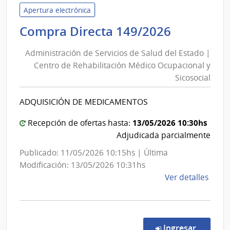
Servi
Apertura electrónica
de
Administ
Compra Directa 149/2026
Salu
de
del
Administración de Servicios de Salud del Estado |
Servicios
Esta
Centro de Rehabilitación Médico Ocupacional y
de
|
Sicosocial
Salud
Red
del
de
ADQUISICIÓN DE MEDICAMENTOS
Aten
Estado
Prima
|
13/05/2026 10:30hs
Recepción de ofertas hasta:
de
Centro
Adjudicada parcialmente
Roch
de
Publicado: 11/05/2026 10:15hs | Última
Rehabili
Modificación: 13/05/2026 10:31hs
Médico
de
Ver detalles
Ocupaci
la
y
comp
Comp
Sicosocia
Direc
en la co
Ingresar