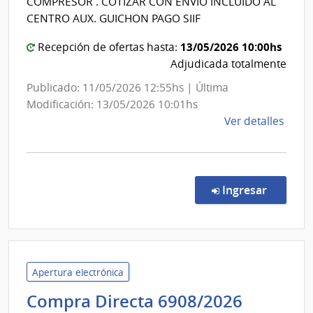
COMPRESOR . COTIZAR CON ENVÍO INCLUIDO AL
de
Estado
CENTRO AUX. GUICHON PAGO SIIF
Orto
|
y
13/05/2026 10:00hs
Centro
Recepción de ofertas hasta:
Trau
Adjudicada totalmente
Auxiliar
de
Publicado: 11/05/2026 12:55hs | Última
Guichó
Modificación: 13/05/2026 10:01hs
de
Ver detalles
la
comp
Comp
Direc
en la co
Ingresar
7829
|
Admin
de
Servi
Apertura electrónica
de
Adminis
Compra Directa 6908/2026
Salu