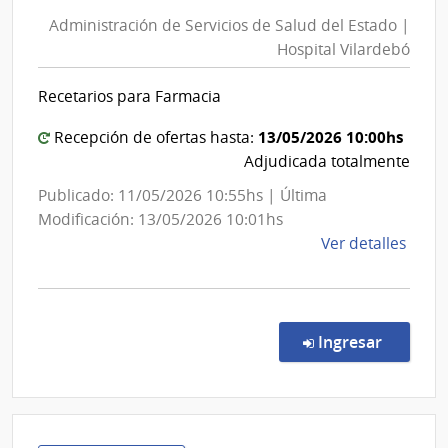
de
del
Administración de Servicios de Salud del Estado |
Servici
Esta
Hospital Vilardebó
de
|
Salud
Cent
Recetarios para Farmacia
del
Auxil
de
Estado
13/05/2026 10:00hs
Recepción de ofertas hasta:
Guic
|
Adjudicada totalmente
Hospita
Publicado: 11/05/2026 10:55hs | Última
Vilarde
Modificación: 13/05/2026 10:01hs
de
Ver detalles
la
comp
Comp
Direc
en la co
Ingresar
6908
|
Admin
de