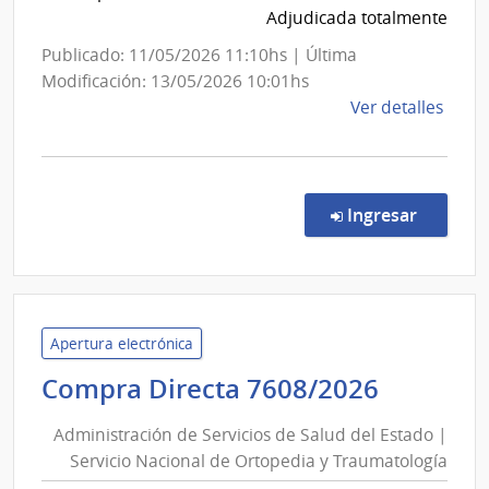
|
Adjudicada totalmente
Hospita
Publicado: 11/05/2026 11:10hs | Última
Vilarde
Modificación: 13/05/2026 10:01hs
de
Ver detalles
la
comp
Comp
Direc
en la co
Ingresar
7164
|
Admin
de
Servi
Apertura electrónica
de
Adminis
Compra Directa 7608/2026
Salu
de
del
Administración de Servicios de Salud del Estado |
Servici
Esta
Servicio Nacional de Ortopedia y Traumatología
de
|