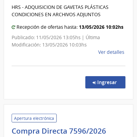
Salud
|
HRS - ADQUISICION DE GAVETAS PLÁSTICAS
del
Admin
CONDICIONES EN ARCHIVOS ADJUNTOS
de
Estado
las
|
13/05/2026 10:02hs
Recepción de ofertas hasta:
Obra
Centro
Publicado: 11/05/2026 13:05hs | Última
Sanit
Departa
Modificación: 13/05/2026 10:03hs
del
de
de
Ver detalles
Esta
Salto
la
comp
Comp
Direc
en la co
Ingresar
597/
|
Admin
de
Servi
Apertura electrónica
de
Adminis
Compra Directa 7596/2026
Salu