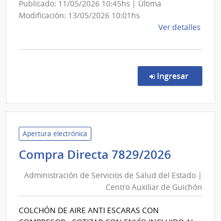
Trauma
Publicado: 11/05/2026 10:45hs | Última
Modificación: 13/05/2026 10:01hs
de
Ver detalles
la
comp
Comp
Direc
en la co
Ingresar
7605
|
Admin
de
Servi
Apertura electrónica
de
Adminis
Compra Directa 7829/2026
Salu
de
del
Administración de Servicios de Salud del Estado |
Servici
Esta
Centro Auxiliar de Guichón
de
|
Salud
Servi
COLCHÓN DE AIRE ANTI ESCARAS CON
del
Naci