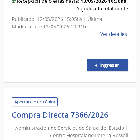
13/05/2026 10:30hs
Exterior
Recepción de ofertas hasta:
Adjudicada totalmente
Publicado: 12/05/2026 15:05hs | Última
Modificación: 13/05/2026 10:31hs
de
Ver detalles
la
comp
Comp
Direc
en la co
Ingresar
178/
|
Minis
de
Relac
Apertura electrónica
Exter
Adminis
Compra Directa 7366/2026
|
de
Minis
Administración de Servicios de Salud del Estado |
Servici
de
Centro Hospitalario Pereira Rossell
de
Relac