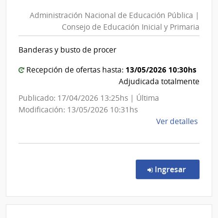
Nacion
del
Administración Nacional de Educación Pública |
de
Esta
Consejo de Educación Inicial y Primaria
Educac
|
Públic
Cent
Banderas y busto de procer
|
Hospi
Perei
Conse
13/05/2026 10:30hs
Recepción de ofertas hasta:
Rosse
de
Adjudicada totalmente
Educac
Publicado: 17/04/2026 13:25hs | Última
Inicial
Modificación: 13/05/2026 10:31hs
y
de
Ver detalles
Primar
la
comp
Licit
Abre
en la co
Ingresar
8/20
|
Admin
Naci