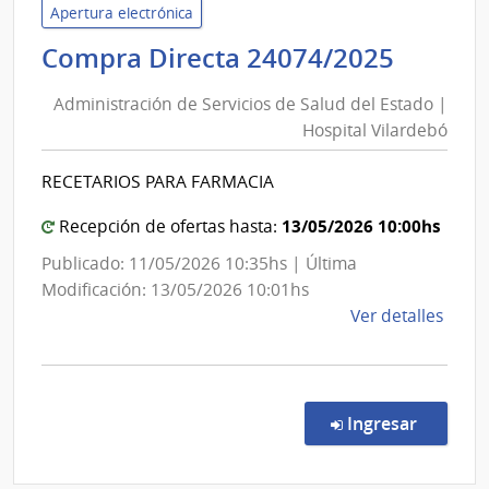
Servi
Apertura electrónica
de
Admini
Compra Directa 24074/2025
Salu
de
del
Administración de Servicios de Salud del Estado |
Servic
Esta
Hospital Vilardebó
de
|
Salud
Hospi
RECETARIOS PARA FARMACIA
del
Vilar
Estad
13/05/2026 10:00hs
Recepción de ofertas hasta:
|
Publicado: 11/05/2026 10:35hs | Última
Hospit
Modificación: 13/05/2026 10:01hs
Vilard
de
Ver detalles
la
comp
Comp
Direc
en la co
Ingresar
2407
|