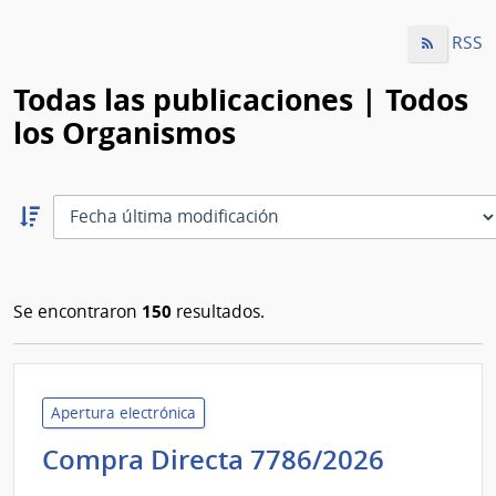
RSS
Todas las publicaciones | Todos
los Organismos
Ordernar
descendente:
Ordenar
150
Se encontraron
resultados.
Apertura electrónica
Adminis
Compra Directa 7786/2026
de