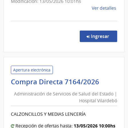
Maciel
Modificación: 13/05/2026 10:01hs
de
Ver detalles
la
comp
Comp
Direc
en la co
Ingresar
865/
|
Admin
de
Servi
Apertura electrónica
de
Adminis
Compra Directa 7164/2026
Salu
de
del
Administración de Servicios de Salud del Estado |
Servici
Esta
Hospital Vilardebó
de
|
Salud
Hospi
CALZONCILLOS Y MEDIAS LENCERÍA
del
Maci
Estado
13/05/2026 10:00hs
Recepción de ofertas hasta: