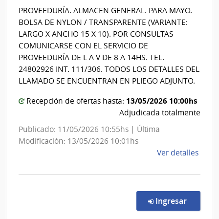
Salud
Hospi
PROVEEDURÍA. ALMACEN GENERAL. PARA MAYO.
del
Vilar
BOLSA DE NYLON / TRANSPARENTE (VARIANTE:
Estado
LARGO X ANCHO 15 X 10). POR CONSULTAS
|
COMUNICARSE CON EL SERVICIO DE
Servici
PROVEEDURÍA DE L A V DE 8 A 14HS. TEL.
Nacion
24802926 INT. 111/306. TODOS LOS DETALLES DEL
de
LLAMADO SE ENCUENTRAN EN PLIEGO ADJUNTO.
Ortope
13/05/2026 10:00hs
Recepción de ofertas hasta:
y
Adjudicada totalmente
Trauma
Publicado: 11/05/2026 10:55hs | Última
Modificación: 13/05/2026 10:01hs
de
Ver detalles
la
comp
Comp
Direc
en la co
Ingresar
7608