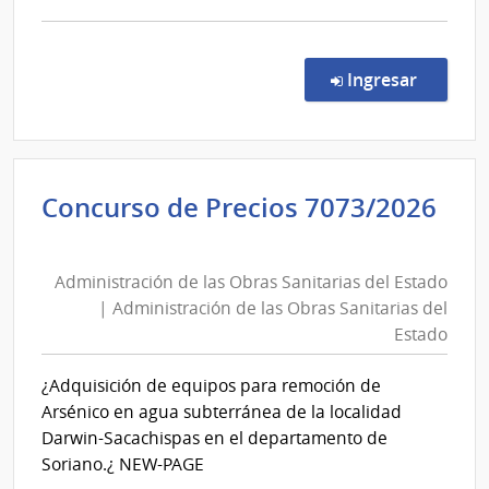
comp
Comp
Direc
en la c
Ingresar
91/2
|
Inte
de
Concurso de Precios 7073/2026
Río
Administración
Negr
de
|
Administración de las Obras Sanitarias del Estado
las
Inte
| Administración de las Obras Sanitarias del
de
Obras
Estado
Río
Sanitarias
Negr
del
¿Adquisición de equipos para remoción de
Estado
Arsénico en agua subterránea de la localidad
|
Darwin-Sacachispas en el departamento de
Administración
Soriano.¿ NEW-PAGE