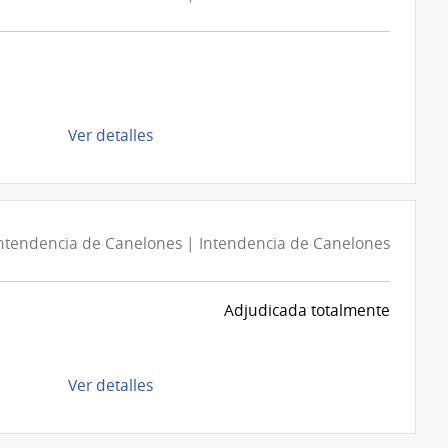
de
Ver detalles
la
compra
Compra
Directa
ntendencia de Canelones | Intendencia de Canelones
695/2026
|
Intendencia
Adjudicada totalmente
de
Canelones
|
de
Ver detalles
Intendencia
la
de
compra
Canelones