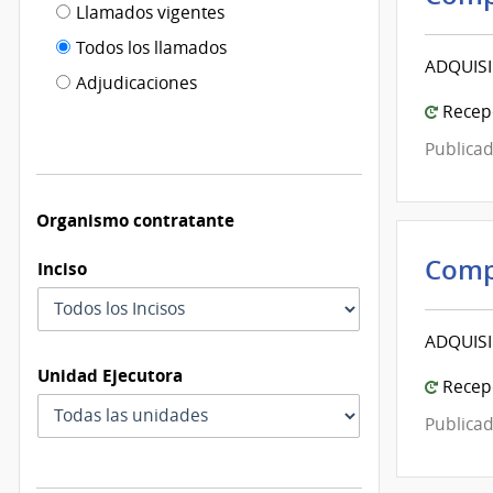
Filtro tipo
Llamados vigentes
por
de
fecha
Todos los llamados
ADQUIS
de
publicación
Adjudicaciones
modificación
Recepc
Publicad
Organismo contratante
Comp
Inciso
ADQUISI
Unidad Ejecutora
Recepc
Publicad