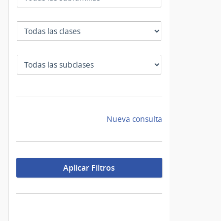
Clase
SubClase
Nueva consulta
Aplicar Filtros