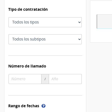
Tipo de contratación
Tipo
de
contratación
Subtipo
de
contratación
Número de llamado
Número
Año
/
de
de
compra
compra
Ayuda
Rango de fechas
sobre