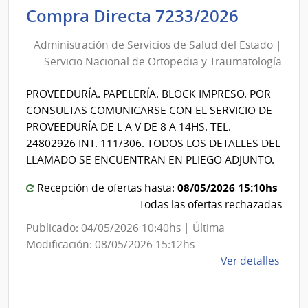
de
Adminis
Compra Directa 7233/2026
Salu
de
del
Administración de Servicios de Salud del Estado |
Servici
Esta
Servicio Nacional de Ortopedia y Traumatología
de
|
Salud
Red
PROVEEDURÍA. PAPELERÍA. BLOCK IMPRESO. POR
del
de
CONSULTAS COMUNICARSE CON EL SERVICIO DE
Aten
Estado
PROVEEDURÍA DE L A V DE 8 A 14HS. TEL.
Prima
|
24802926 INT. 111/306. TODOS LOS DETALLES DEL
Area
Servici
LLAMADO SE ENCUENTRAN EN PLIEGO ADJUNTO.
Metr
Nacion
08/05/2026 15:10hs
Recepción de ofertas hasta:
de
Todas las ofertas rechazadas
Ortope
y
Publicado: 04/05/2026 10:40hs | Última
Trauma
Modificación: 08/05/2026 15:12hs
de
Ver detalles
la
comp