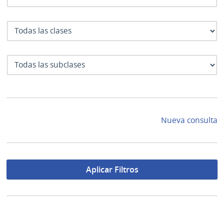
Clase
SubClase
Nueva consulta
Aplicar Filtros