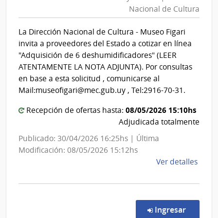
Educaci
Esta
Nacional de Cultura
y
|
Cultura
Hospi
La Dirección Nacional de Cultura - Museo Figari
|
de
invita a proveedores del Estado a cotizar en línea
San
Direcció
"Adquisición de 6 deshumidificadores" (LEER
Carlo
Nacional
ATENTAMENTE LA NOTA ADJUNTA). Por consultas
de
en base a esta solicitud , comunicarse al
Cultura
Mail:museofigari@mec.gub.uy , Tel:2916-70-31.
08/05/2026 15:10hs
Recepción de ofertas hasta:
Adjudicada totalmente
Publicado: 30/04/2026 16:25hs | Última
Modificación: 08/05/2026 15:12hs
de
Ver detalles
la
comp
Comp
Direc
en la co
Ingresar