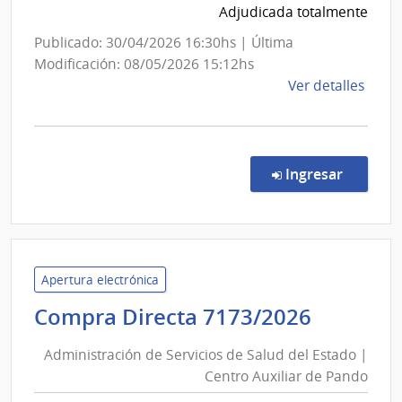
Institut
Adjudicada totalmente
del
Publicado: 30/04/2026 16:30hs | Última
Niño
Modificación: 08/05/2026 15:12hs
y
de
Ver detalles
Adoles
la
del
comp
Comp
Urugua
Direc
en la co
Ingresar
INAU
7508
|
Insti
del
Niño
Apertura electrónica
y
Adminis
Compra Directa 7173/2026
Adol
de
del
Administración de Servicios de Salud del Estado |
Servici
Urug
Centro Auxiliar de Pando
de
|