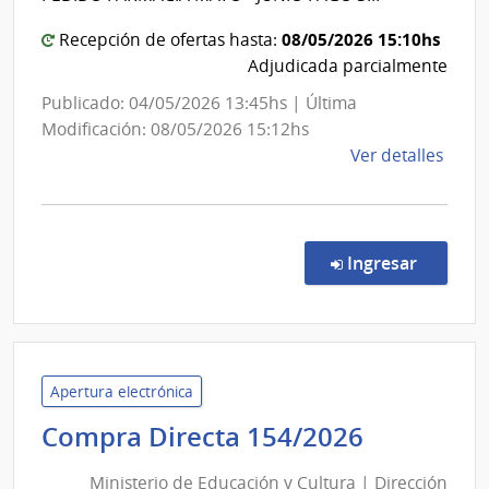
del
Socia
Estado
08/05/2026 15:10hs
Recepción de ofertas hasta:
|
Adjudicada parcialmente
Hospital
Publicado: 04/05/2026 13:45hs | Última
de
Modificación: 08/05/2026 15:12hs
San
de
Ver detalles
Carlos
la
comp
Comp
Direc
en la co
Ingresar
77/2
|
Admin
de
Servi
Apertura electrónica
de
Minister
Compra Directa 154/2026
Salu
de
del
Ministerio de Educación y Cultura | Dirección