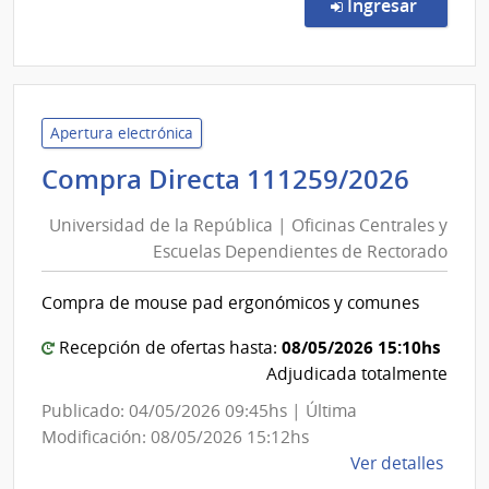
Direc
en la c
Ingresar
191/
|
Admin
de
Servi
Apertura electrónica
de
Univ
Compra Directa 111259/2026
Salu
de
del
Universidad de la República | Oficinas Centrales y
la
Esta
Escuelas Dependientes de Rectorado
Repú
|
|
Cent
Compra de mouse pad ergonómicos y comunes
Ofici
Depa
de
Centr
08/05/2026 15:10hs
Recepción de ofertas hasta:
Dura
y
Adjudicada totalmente
Escue
Publicado: 04/05/2026 09:45hs | Última
Depe
Modificación: 08/05/2026 15:12hs
de
de
Ver detalles
la