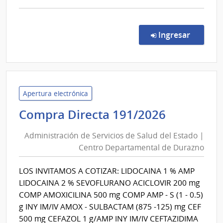
comp
Comp
Direc
en la co
Ingresar
1/20
|
Admin
de
Servi
Apertura electrónica
de
Administ
Compra Directa 191/2026
Salu
de
del
Administración de Servicios de Salud del Estado |
Servicios
Esta
Centro Departamental de Durazno
de
|
Salud
Asist
LOS INVITAMOS A COTIZAR: LIDOCAINA 1 % AMP
del
Integ
LIDOCAINA 2 % SEVOFLURANO ACICLOVIR 200 mg
Estado
COMP AMOXICILINA 500 mg COMP AMP - S (1 - 0.5)
|
g INY IM/IV AMOX - SULBACTAM (875 -125) mg CEF
Centro
500 mg CEFAZOL 1 g/AMP INY IM/IV CEFTAZIDIMA