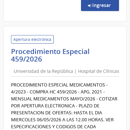
Direc
en la co
Ingresar
2222
|
Admin
de
Servi
Apertura electrónica
de
Procedimiento Especial
Salu
Universidad
459/2026
del
de
Esta
Universidad de la República | Hospital de Clínicas
la
|
República
Labor
PROCEDIMIENTO ESPECIAL MEDICAMENTOS -
|
Quím
4/2023 - COMPRA HC 459/2026 - APG. 2021 -
Indus
Hospital
MENSUAL MEDICAMENTOS MAYO/2026 - COTIZAR
Franc
de
POR APERTURA ELECTRONICA - PLAZO DE
Dorr
Clínicas
PRESENTACION DE OFERTAS: HASTA EL DIA
MIERCOLES 06/05/2026 A LAS 12.00 HORAS. VER
ESPECIFICACIONES Y CODIGOS DE CADA