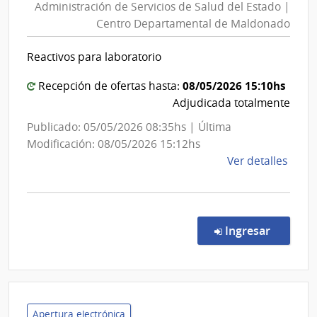
Administración de Servicios de Salud del Estado |
Servici
Centro Departamental de Maldonado
de
Salud
Reactivos para laboratorio
del
Estado
08/05/2026 15:10hs
Recepción de ofertas hasta:
|
Adjudicada totalmente
Centro
Publicado: 05/05/2026 08:35hs | Última
Depart
Modificación: 08/05/2026 15:12hs
de
de
Ver detalles
Maldon
la
comp
Comp
Direc
en la c
Ingresar
3253
|
Admin
de
Servi
Apertura electrónica