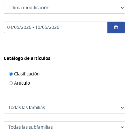
las
Tipo
fechas
como
de
se
fecha
usan
Rango
por
de
el
fechas
cual
se
filtra
Catálogo de artículos
Filtro de
Clasificación
catálogo
Artículo
de
artículos
Familia
Subfamilia