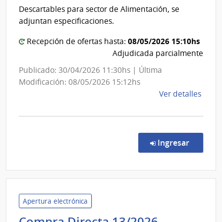
Salud
Insti
Descartables para sector de Alimentación, se
del
del
adjuntan especificaciones.
Niño
Estado
y
|
08/05/2026 15:10hs
Recepción de ofertas hasta:
Adol
Centro
Adjudicada parcialmente
del
Auxiliar
Publicado: 30/04/2026 11:30hs | Última
Urug
de
Modificación: 08/05/2026 15:12hs
INAU
Pando
de
Ver detalles
la
comp
Comp
Direc
en la co
Ingresar
7173
|
Admin
de
Servi
Apertura electrónica
de
Administr
Compra Directa 13/2026