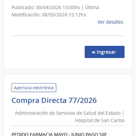
Social
Publicado: 30/04/2026 13:00hs | Última
Modificación: 08/05/2026 15:12hs
de
Ver detalles
la
comp
Conc
de
en la co
Ingresar
Preci
1065
|
Banc
de
Apertura electrónica
Previ
Administr
Compra Directa 77/2026
Socia
de
|
Administración de Servicios de Salud del Estado |
Servicios
Banc
Hospital de San Carlos
de
de
Salud
Previ
PEDIDO FARMACIA MAYO - JUNIO PAGO SIIF