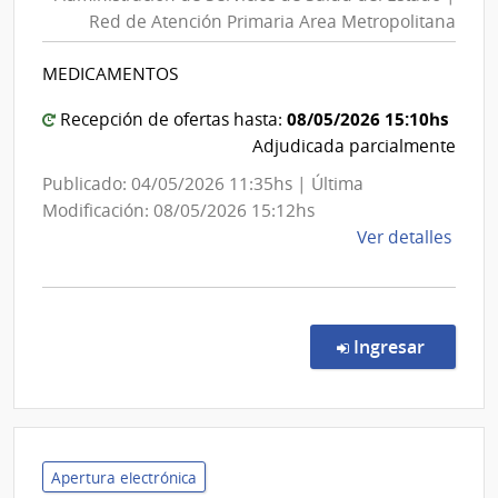
Servici
Esta
Red de Atención Primaria Area Metropolitana
de
|
Salud
Red
MEDICAMENTOS
del
de
Aten
Estado
08/05/2026 15:10hs
Recepción de ofertas hasta:
Prima
|
Adjudicada parcialmente
Area
Red
Publicado: 04/05/2026 11:35hs | Última
Metr
de
Modificación: 08/05/2026 15:12hs
Atenci
de
Ver detalles
Primari
la
Area
comp
Metropo
Comp
Direc
en la c
Ingresar
7235
|
Admin
de
Servi
Apertura electrónica