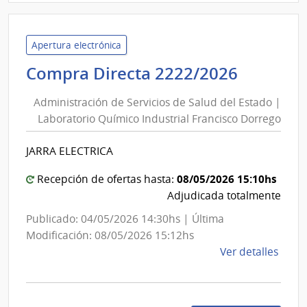
Minis
del
Inter
Apertura electrónica
|
Adminis
Compra Directa 2222/2026
Escu
de
Naci
Administración de Servicios de Salud del Estado |
Servici
de
Laboratorio Químico Industrial Francisco Dorrego
de
Polic
Salud
JARRA ELECTRICA
del
Estado
08/05/2026 15:10hs
Recepción de ofertas hasta:
|
Adjudicada totalmente
Laborat
Publicado: 04/05/2026 14:30hs | Última
Químic
Modificación: 08/05/2026 15:12hs
Industri
de
Ver detalles
Francis
la
Dorreg
comp
Comp