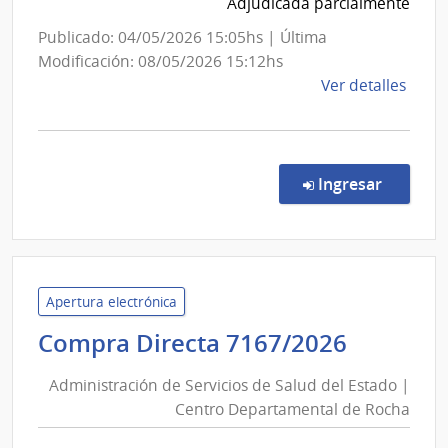
Centro
Adjudicada parcialmente
Depart
Publicado: 04/05/2026 15:05hs | Última
de
Modificación: 08/05/2026 15:12hs
Lavalle
de
Ver detalles
la
comp
Comp
Direc
en la co
Ingresar
7348
|
Admin
de
Servi
Apertura electrónica
de
Adminis
Compra Directa 7167/2026
Salu
de
del
Administración de Servicios de Salud del Estado |
Servici
Esta
Centro Departamental de Rocha
de
|
Salud
Cent