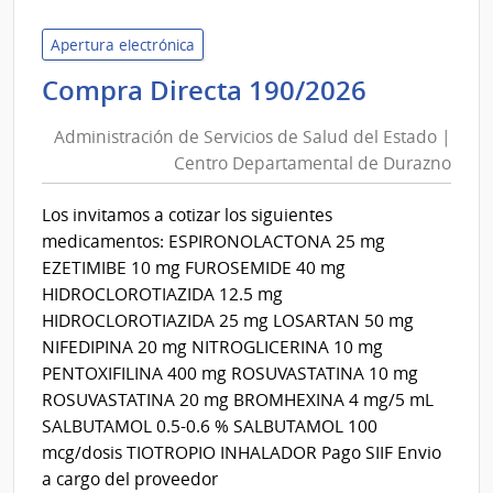
de
Servi
Apertura electrónica
de
Administ
Compra Directa 190/2026
Salu
de
del
Administración de Servicios de Salud del Estado |
Servicios
Esta
Centro Departamental de Durazno
de
|
Salud
Hospi
Los invitamos a cotizar los siguientes
del
del
medicamentos: ESPIRONOLACTONA 25 mg
Cerr
Estado
EZETIMIBE 10 mg FUROSEMIDE 40 mg
|
HIDROCLOROTIAZIDA 12.5 mg
Centro
HIDROCLOROTIAZIDA 25 mg LOSARTAN 50 mg
Departa
NIFEDIPINA 20 mg NITROGLICERINA 10 mg
de
PENTOXIFILINA 400 mg ROSUVASTATINA 10 mg
Durazno
ROSUVASTATINA 20 mg BROMHEXINA 4 mg/5 mL
SALBUTAMOL 0.5-0.6 % SALBUTAMOL 100
mcg/dosis TIOTROPIO INHALADOR Pago SIIF Envio
a cargo del proveedor