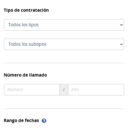
Tipo de contratación
Tipo
de
contratación
Subtipo
de
contratación
Número de llamado
Número
Año
/
de
de
compra
compra
Ayuda
Rango de fechas
sobre