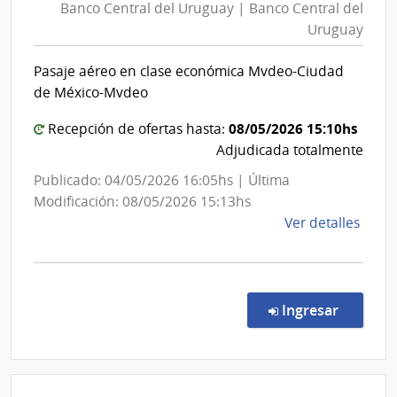
Banco Central del Uruguay | Banco Central del
del
Uruguay
Urugu
|
Pasaje aéreo en clase económica Mvdeo-Ciudad
Banco
de México-Mvdeo
Centra
del
08/05/2026 15:10hs
Recepción de ofertas hasta:
Urugu
Adjudicada totalmente
Publicado: 04/05/2026 16:05hs | Última
Modificación: 08/05/2026 15:13hs
de
Ver detalles
la
comp
Comp
Direc
en la c
Ingresar
1790
|
Banc
Centr