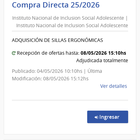
Instituto
Compra Directa 25/2026
Salu
Nacional
del
Instituto Nacional de Inclusion Social Adolescente |
de
Esta
Instituto Nacional de Inclusion Social Adolescente
Inclusion
|
Social
Cent
ADQUISICIÓN DE SILLAS ERGONÓMICAS
Adolescen
Depa
de
|
08/05/2026 15:10hs
Recepción de ofertas hasta:
Dura
Instituto
Adjudicada totalmente
Nacional
Publicado: 04/05/2026 10:10hs | Última
de
Modificación: 08/05/2026 15:12hs
Inclusion
de
Ver detalles
Social
la
Adolescen
comp
Comp
Direc
en la co
Ingresar
25/2
|
Insti