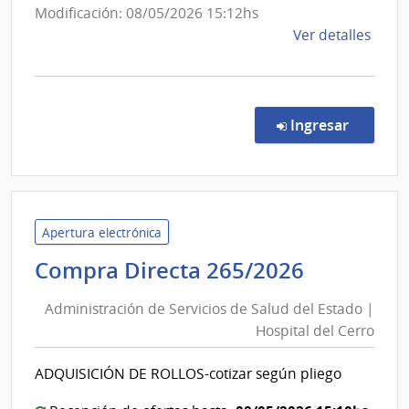
Primari
Modificación: 08/05/2026 15:12hs
de
de
Ver detalles
San
la
comp
José
Comp
Direc
en la co
Ingresar
6736
|
Admin
de
Servi
Apertura electrónica
de
Administ
Compra Directa 265/2026
Salu
de
del
Administración de Servicios de Salud del Estado |
Servicios
Esta
Hospital del Cerro
de
|
Salud
Red
ADQUISICIÓN DE ROLLOS-cotizar según pliego
del
de
Aten