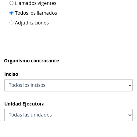
Filtro tipo
Llamados vigentes
por
de
fecha
Todos los llamados
de
publicación
Adjudicaciones
modif
Organismo contratante
Inciso
Unidad Ejecutora