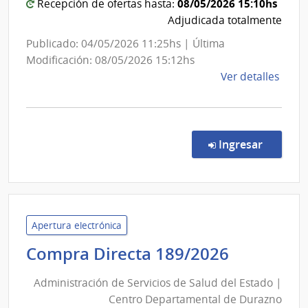
08/05/2026 15:10hs
Recepción de ofertas hasta:
de
Adjudicada totalmente
Rehabili
Médico
Publicado: 04/05/2026 11:25hs | Última
Ocupaci
Modificación: 08/05/2026 15:12hs
y
de
Ver detalles
la
Sicosocia
comp
Comp
Direc
en la co
Ingresar
140/
|
Admin
de
Servi
Apertura electrónica
de
Administ
Compra Directa 189/2026
Salu
de
del
Administración de Servicios de Salud del Estado |
Servicios
Esta
Centro Departamental de Durazno
de
|