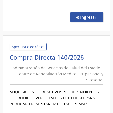
comp
Comp
Direc
en la co
Ingresar
7244
|
Admin
de
Servi
Apertura electrónica
de
Administ
Compra Directa 140/2026
Salu
de
del
Administración de Servicios de Salud del Estado |
Servicios
Esta
Centro de Rehabilitación Médico Ocupacional y
de
|
Sicosocial
Salud
Cent
del
Auxil
ADQUISICIÓN DE REACTIVOS NO DEPENDIENTES
de
Estado
DE E3QUIPOS VER DETALLES DEL PLIEGO PARA
Pand
|
PUBLICAR PRESENTAR HABILITACION MSP
Centro