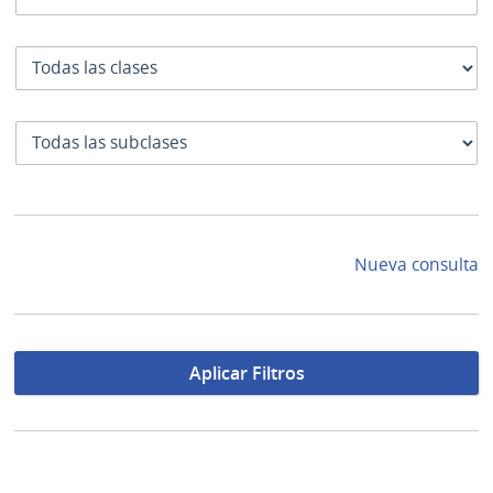
Clase
SubClase
Nueva consulta
Aplicar Filtros