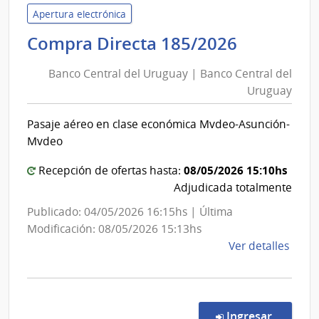
del
Apertura electrónica
Urug
Banco
Compra Directa 185/2026
|
Central
Banc
Banco Central del Uruguay | Banco Central del
del
Centr
Uruguay
Uruguay
del
|
Urug
Pasaje aéreo en clase económica Mvdeo-Asunción-
Banco
Mvdeo
Central
del
08/05/2026 15:10hs
Recepción de ofertas hasta:
Uruguay
Adjudicada totalmente
Publicado: 04/05/2026 16:15hs | Última
Modificación: 08/05/2026 15:13hs
de
Ver detalles
la
comp
Comp
Direc
en la c
Ingresar