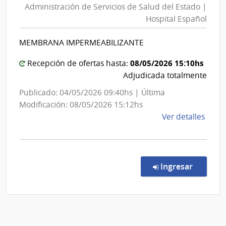
del
Administración de Servicios de Salud del Estado |
Servici
Esta
Hospital Español
de
|
Salud
Cent
MEMBRANA IMPERMEABILIZANTE
del
Depa
de
Estado
08/05/2026 15:10hs
Recepción de ofertas hasta:
Dura
|
Adjudicada totalmente
Hospita
Publicado: 04/05/2026 09:40hs | Última
Españo
Modificación: 08/05/2026 15:12hs
de
Ver detalles
la
comp
Comp
Direc
en la co
Ingresar
6790
|
Admin
de
Servi