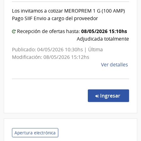
Salud
Cent
Los invitamos a cotizar MEROPREM 1 G (100 AMP)
del
de
Pago SIIF Envio a cargo del proveedor
Rehab
Estado
Médi
|
08/05/2026 15:10hs
Recepción de ofertas hasta:
Ocup
Centro
Adjudicada totalmente
y
Departa
Publicado: 04/05/2026 10:30hs | Última
Sicos
de
Modificación: 08/05/2026 15:12hs
Durazno
de
Ver detalles
la
comp
Comp
Direc
en la c
Ingresar
189/
|
Admin
de
Servi
Apertura electrónica
de