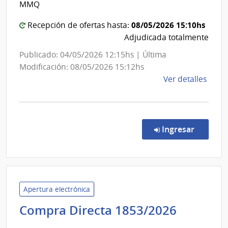
MMQ
del
Depa
de
Estado
08/05/2026 15:10hs
Recepción de ofertas hasta:
Laval
|
Adjudicada totalmente
Centro
Publicado: 04/05/2026 12:15hs | Última
Depart
Modificación: 08/05/2026 15:12hs
de
de
Ver detalles
Rocha
la
comp
Comp
Direc
en la c
Ingresar
7167
|
Admin
de
Servi
Apertura electrónica
de
Univers
Compra Directa 1853/2026
Salu
de
del