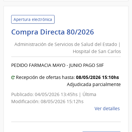
Univ
de
la
Apertura electrónica
Repú
Administr
Compra Directa 80/2026
|
de
Hospi
Administración de Servicios de Salud del Estado |
Servicios
de
Hospital de San Carlos
de
Clíni
Salud
PEDIDO FARMACIA MAYO - JUNIO PAGO SIIF
del
Estado
08/05/2026 15:10hs
Recepción de ofertas hasta:
|
Adjudicada parcialmente
Hospital
Publicado: 04/05/2026 13:45hs | Última
de
Modificación: 08/05/2026 15:12hs
San
de
Ver detalles
Carlos
la
comp
Comp