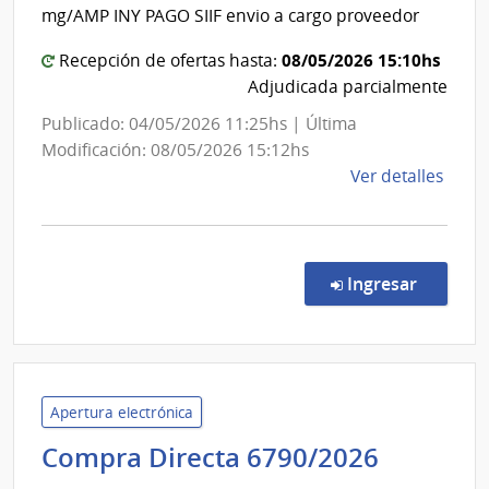
mg/AMP INY PAGO SIIF envio a cargo proveedor
08/05/2026 15:10hs
Recepción de ofertas hasta:
Adjudicada parcialmente
Publicado: 04/05/2026 11:25hs | Última
Modificación: 08/05/2026 15:12hs
de
Ver detalles
la
comp
Comp
Direc
en la c
Ingresar
188/
|
Admin
de
Servi
Apertura electrónica
de
Adminis
Compra Directa 6790/2026
Salu
de