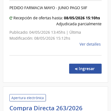
Salud
Hospi
PEDIDO FARMACIA MAYO - JUNIO PAGO SIIF
del
del
Cerr
Estado
08/05/2026 15:10hs
Recepción de ofertas hasta:
|
Adjudicada parcialmente
Hospital
Publicado: 04/05/2026 13:45hs | Última
de
Modificación: 08/05/2026 15:12hs
San
de
Ver detalles
Carlos
la
comp
Comp
Direc
en la co
Ingresar
81/2
|
Admin
de
Servi
Apertura electrónica
de
Administ
Compra Directa 263/2026
Salu