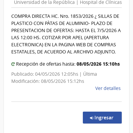
Universidad de la República | Hospital de Clínicas
la
Esta
Repúbli
|
COMPRA DIRECTA HC. Nro. 1853/2026 ¿ SILLAS DE
|
Cent
PLASTICO CON PÀTAS DE ALUMINIO- PLAZO DE
Hospita
Depa
PRESENTACION DE OFERTAS: HASTA EL 7/5/2026 A
de
de
LAS 12:00 HS. COTIZAR POR APEL (APERTURA
Roch
Clínicas
ELECTRONICA) EN LA PAGINA WEB DE COMPRAS
ESTATALES, DE ACUERDO AL ARCHIVO ADJUNTO.
08/05/2026 15:10hs
Recepción de ofertas hasta:
Publicado: 04/05/2026 12:05hs | Última
Modificación: 08/05/2026 15:12hs
de
Ver detalles
la
comp
Comp
Direc
en la co
Ingresar
1853
|