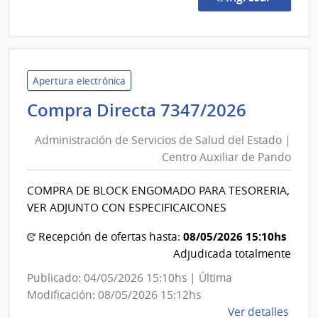
185/
|
Banc
Centr
del
Apertura electrónica
Urug
Adminis
Compra Directa 7347/2026
|
de
Banc
Administración de Servicios de Salud del Estado |
Servici
Centr
Centro Auxiliar de Pando
de
del
Salud
Urug
COMPRA DE BLOCK ENGOMADO PARA TESORERIA,
del
VER ADJUNTO CON ESPECIFICAICONES
Estado
|
08/05/2026 15:10hs
Recepción de ofertas hasta:
Centro
Adjudicada totalmente
Auxiliar
Publicado: 04/05/2026 15:10hs | Última
de
Modificación: 08/05/2026 15:12hs
Pando
de
Ver detalles