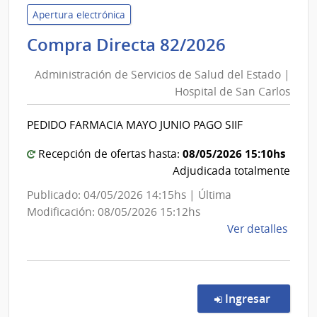
de
Apertura electrónica
Servi
Administr
Compra Directa 82/2026
de
de
Salu
Administración de Servicios de Salud del Estado |
Servicios
del
Hospital de San Carlos
de
Esta
Salud
|
PEDIDO FARMACIA MAYO JUNIO PAGO SIIF
del
Cent
Depa
Estado
08/05/2026 15:10hs
Recepción de ofertas hasta:
de
|
Adjudicada totalmente
Laval
Hospital
Publicado: 04/05/2026 14:15hs | Última
de
Modificación: 08/05/2026 15:12hs
San
de
Ver detalles
Carlos
la
comp
Comp
Direc
en la co
Ingresar
82/2