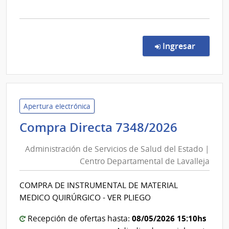
la
comp
Comp
Direc
en la co
Ingresar
7347
|
Admin
de
Servi
Apertura electrónica
de
Adminis
Compra Directa 7348/2026
Salu
de
del
Administración de Servicios de Salud del Estado |
Servici
Esta
Centro Departamental de Lavalleja
de
|
Salud
Cent
COMPRA DE INSTRUMENTAL DE MATERIAL
del
Auxil
MEDICO QUIRÚRGICO - VER PLIEGO
de
Estado
Pand
|
08/05/2026 15:10hs
Recepción de ofertas hasta: