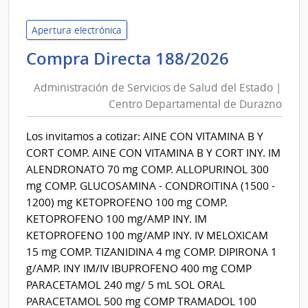
Naci
de
Apertura electrónica
Inclu
Administ
Compra Directa 188/2026
Socia
de
Adol
Administración de Servicios de Salud del Estado |
Servicios
|
Centro Departamental de Durazno
de
Insti
Salud
Naci
Los invitamos a cotizar: AINE CON VITAMINA B Y
del
de
CORT COMP. AINE CON VITAMINA B Y CORT INY. IM
Inclu
Estado
ALENDRONATO 70 mg COMP. ALLOPURINOL 300
Socia
|
mg COMP. GLUCOSAMINA - CONDROITINA (1500 -
Adol
Centro
1200) mg KETOPROFENO 100 mg COMP.
Departa
KETOPROFENO 100 mg/AMP INY. IM
de
KETOPROFENO 100 mg/AMP INY. IV MELOXICAM
Durazno
15 mg COMP. TIZANIDINA 4 mg COMP. DIPIRONA 1
g/AMP. INY IM/IV IBUPROFENO 400 mg COMP
PARACETAMOL 240 mg/ 5 mL SOL ORAL
PARACETAMOL 500 mg COMP TRAMADOL 100