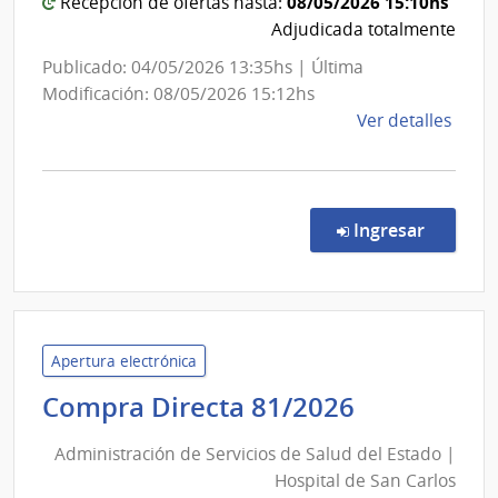
Estado
08/05/2026 15:10hs
Recepción de ofertas hasta:
Prima
|
Adjudicada totalmente
de
Hospital
Publicado: 04/05/2026 13:35hs | Última
San
del
Modificación: 08/05/2026 15:12hs
José
Cerro
de
Ver detalles
la
comp
Comp
Direc
en la co
Ingresar
265/
|
Admin
de
Servi
Apertura electrónica
de
Administr
Compra Directa 81/2026
Salu
de
del
Administración de Servicios de Salud del Estado |
Servicios
Esta
Hospital de San Carlos
de
|