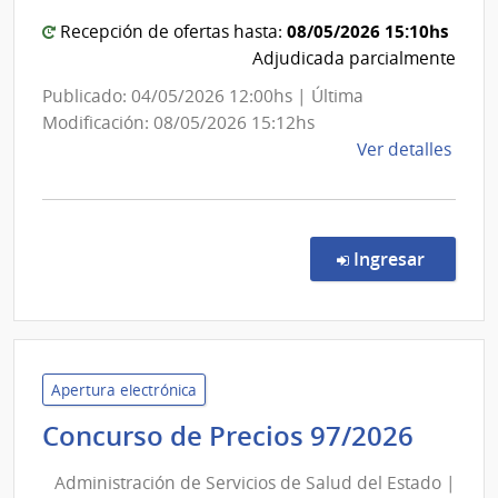
08/05/2026 15:10hs
Recepción de ofertas hasta:
Adjudicada parcialmente
Publicado: 04/05/2026 12:00hs | Última
Modificación: 08/05/2026 15:12hs
de
Ver detalles
la
comp
Comp
Direc
en la c
Ingresar
190/
|
Admin
de
Servi
Apertura electrónica
de
Admin
Concurso de Precios 97/2026
Salu
de
del
Administración de Servicios de Salud del Estado |
Servi
Esta