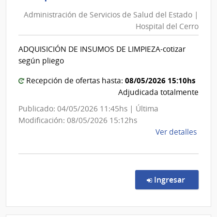
de
del
Administración de Servicios de Salud del Estado |
Servicios
Esta
Hospital del Cerro
de
|
Salud
Hospi
ADQUISICIÓN DE INSUMOS DE LIMPIEZA-cotizar
del
de
según pliego
San
Estado
Carlo
|
08/05/2026 15:10hs
Recepción de ofertas hasta:
Hospital
Adjudicada totalmente
del
Publicado: 04/05/2026 11:45hs | Última
Cerro
Modificación: 08/05/2026 15:12hs
de
Ver detalles
la
comp
Comp
Direc
en la co
Ingresar
263/
|
Admin