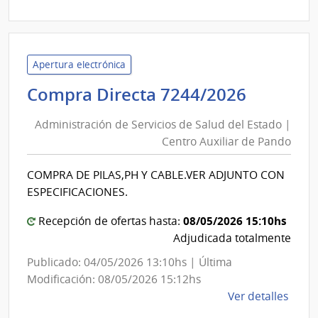
|
Admin
de
Servi
Apertura electrónica
de
Adminis
Compra Directa 7244/2026
Salu
de
del
Administración de Servicios de Salud del Estado |
Servici
Esta
Centro Auxiliar de Pando
de
|
Salud
Hospi
COMPRA DE PILAS,PH Y CABLE.VER ADJUNTO CON
del
de
ESPECIFICACIONES.
San
Estado
Carlo
|
08/05/2026 15:10hs
Recepción de ofertas hasta:
Centro
Adjudicada totalmente
Auxiliar
Publicado: 04/05/2026 13:10hs | Última
de
Modificación: 08/05/2026 15:12hs
Pando
de
Ver detalles
la