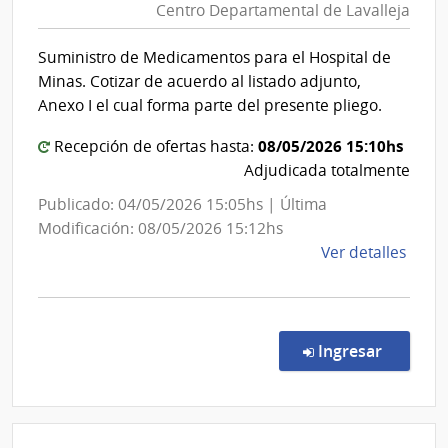
Centro Departamental de Lavalleja
de
|
Salud
Cent
Suministro de Medicamentos para el Hospital de
del
Depa
Minas. Cotizar de acuerdo al listado adjunto,
de
Estad
Anexo I el cual forma parte del presente pliego.
Dura
|
08/05/2026 15:10hs
Centr
Recepción de ofertas hasta:
Adjudicada totalmente
Depa
de
Publicado: 04/05/2026 15:05hs | Última
Laval
Modificación: 08/05/2026 15:12hs
de
Ver detalles
la
comp
Conc
de
en la co
Ingresar
Preci
97/2
|
Admin