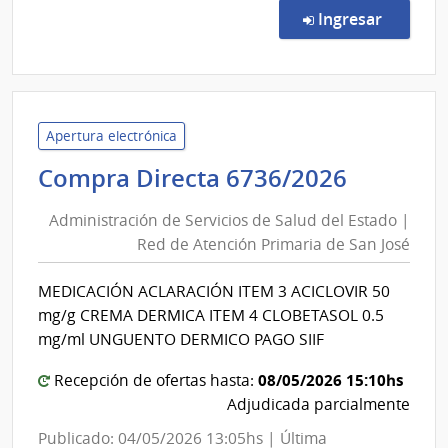
Direc
en la co
Ingresar
80/2
|
Admin
de
Servi
Apertura electrónica
de
Adminis
Compra Directa 6736/2026
Salu
de
del
Administración de Servicios de Salud del Estado |
Servici
Esta
Red de Atención Primaria de San José
de
|
Salud
Hospi
MEDICACIÓN ACLARACIÓN ITEM 3 ACICLOVIR 50
del
de
mg/g CREMA DERMICA ITEM 4 CLOBETASOL 0.5
San
Estado
mg/ml UNGUENTO DERMICO PAGO SIIF
Carlo
|
08/05/2026 15:10hs
Red
Recepción de ofertas hasta:
Adjudicada parcialmente
de
Atenci
Publicado: 04/05/2026 13:05hs | Última