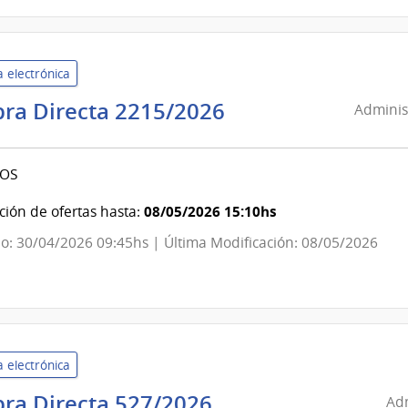
de
Salto
 electrónica
Administración
ra Directa 2215/2026
Administ
de
Servicios
VOS
de
Salud
08/05/2026 15:10hs
ión de ofertas hasta:
del
o: 30/04/2026 09:45hs | Última Modificación: 08/05/2026
Estado
|
Laboratorio
Químico
Industrial
 electrónica
Francisco
Dorrego
Administración
ra Directa 527/2026
Adm