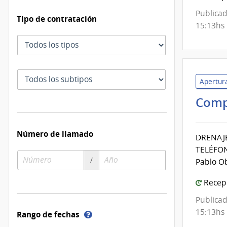
Publicad
Tipo de contratación
15:13hs
Tipo
de
contratación
Subtipo
Apertura
de
contratación
Comp
Número de llamado
DRENAJE
TELÉFON
Número
Año
/
Pablo Ob
de
de
compra
compra
Recepc
Publicad
15:13hs
Ayuda
Rango de fechas
sobre