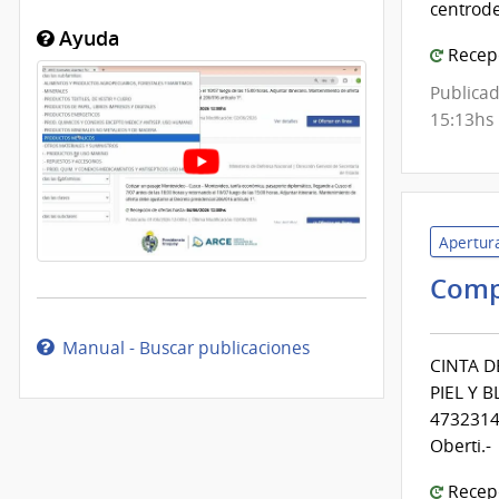
centrode
Ayuda
Recepc
Publicad
15:13hs
Apertura
Comp
Manual - Buscar publicaciones
CINTA D
PIEL Y 
4732314
Oberti.-
Recepc