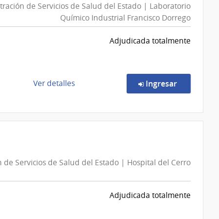
ración de Servicios de Salud del Estado | Laboratorio
Químico Industrial Francisco Dorrego
Adjudicada totalmente
de
en la comp
Ver detalles
Ingresar
la
compra
Compra
Directa
2219/2026
|
 de Servicios de Salud del Estado | Hospital del Cerro
Administración
de
Servicios
Adjudicada totalmente
de
Salud