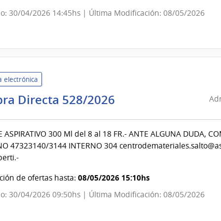
del
o: 30/04/2026 14:45hs | Última Modificación: 08/05/2026
Estado
|
Hospital
del
Cerro
 electrónica
Administración
ra Directa 528/2026
Adm
de
Servicios
 ASPIRATIVO 300 Ml del 8 al 18 FR.- ANTE ALGUNA DUDA, C
de
O 47323140/3144 INTERNO 304 centrodemateriales.salto@ass
Salud
erti.-
del
Estado
08/05/2026 15:10hs
ión de ofertas hasta:
|
o: 30/04/2026 09:50hs | Última Modificación: 08/05/2026
Centro
Departamental