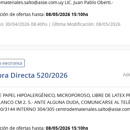
materiales.salto@asse.com.uy LIC. Juan Pablo Oberti.-
Salud
del
08/05/2026 15:10hs
ión de ofertas hasta:
Estado
o: 30/04/2026 08:40hs | Última Modificación: 08/05/2026
|
Centro
Departamental
de
Salto
 electrónica
Administración
ra Directa 520/2026
Adm
de
Servicios
E PAPEL HIPOALERGÉNICO, MICROPOROSO, LIBRE DE LATEX 
de
BLANCO CM 2. 5.- ANTE ALGUNA DUDA, COMUNICARSE AL TE
Salud
0/3144 INTERNO 304/305 centrodemateriales.salto@asse.com.
del
Estado
|
08/05/2026 15:10hs
ión de ofertas hasta: