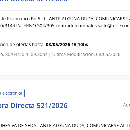
de
Servicios
nte Enzimático Bd 5 Lt.- ANTE ALGUNA DUDA, COMUNICARSE
de
0/3144 INTERNO 304/305 centrodemateriales.salto@asse.com.
Salud
del
Estado
08/05/2026 15:10hs
ión de ofertas hasta:
|
o: 30/04/2026 09:30hs | Última Modificación: 08/05/2026
Centro
Departamental
de
Salto
 electrónica
Administración
ra Directa 521/2026
Adm
de
Servicios
DHESIVA DE SEDA.- ANTE ALGUNA DUDA, COMUNICARSE AL 
de