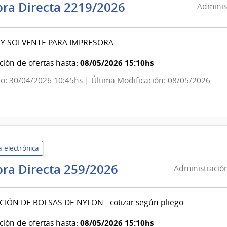
Administración
ra Directa 2219/2026
Administ
de
Servicios
 Y SOLVENTE PARA IMPRESORA
de
Salud
08/05/2026 15:10hs
ión de ofertas hasta:
del
o: 30/04/2026 10:45hs | Última Modificación: 08/05/2026
Estado
|
Laboratorio
Químico
Industrial
 electrónica
Francisco
Dorrego
Administración
ra Directa 259/2026
Administración
de
Servicios
CIÓN DE BOLSAS DE NYLON - cotizar según pliego
de
Salud
08/05/2026 15:10hs
ión de ofertas hasta: