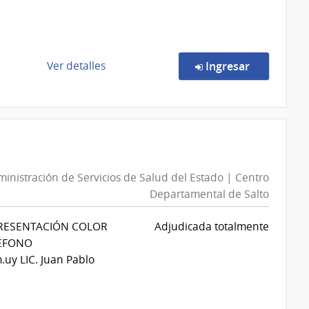
Salud
del
Estado
|
de
en la comp
Ver detalles
Ingresar
Centro
la
Departamental
compra
de
Compra
Salto
Directa
521/2026
|
inistración de Servicios de Salud del Estado | Centro
Administración
Departamental de Salto
de
Servicios
PRESENTACIÓN COLOR
Adjudicada totalmente
de
LÉFONO
Salud
uy LIC. Juan Pablo
del
Estado
|