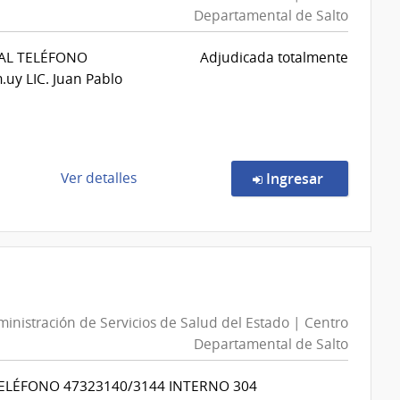
Departamental de Salto
de
Servicios
 AL TELÉFONO
Adjudicada totalmente
de
uy LIC. Juan Pablo
Salud
del
Estado
|
Laboratorio
de
en la comp
Ver detalles
Ingresar
Químico
la
Industrial
compra
Francisco
Compra
Dorrego
Directa
527/2026
|
inistración de Servicios de Salud del Estado | Centro
Administración
Departamental de Salto
de
Servicios
TELÉFONO 47323140/3144 INTERNO 304
de