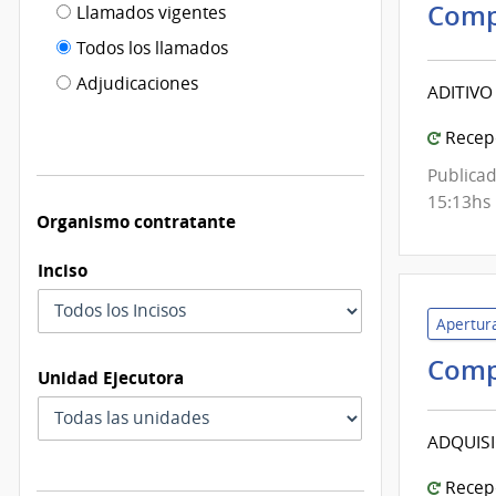
Filtro tipo
Comp
Llamados vigentes
por
de
fecha
Todos los llamados
de
publicación
Adjudicaciones
ADITIVO
modificación
Recepc
Publicad
15:13hs
Organismo contratante
Inciso
Apertura
Comp
Unidad Ejecutora
ADQUISI
Recepc