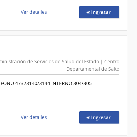
Centro
Departamental
de
en la comp
Ver detalles
Ingresar
de
la
Salto
compra
Compra
Directa
520/2026
|
inistración de Servicios de Salud del Estado | Centro
Administración
Departamental de Salto
de
Servicios
ÉFONO 47323140/3144 INTERNO 304/305
de
Salud
del
Estado
|
de
en la comp
Ver detalles
Ingresar
Centro
la
Departamental
compra
de