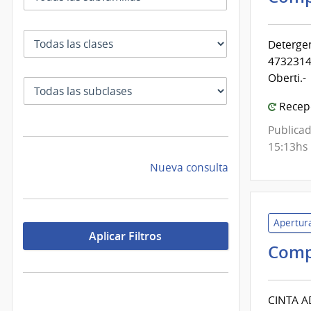
Clase
Deterge
4732314
Oberti.-
SubClase
Recepc
Publicad
15:13hs
Nueva consulta
Apertura
Aplicar Filtros
Comp
CINTA A