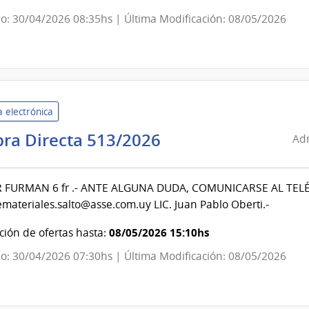
Centro
o: 30/04/2026 08:35hs | Última Modificación: 08/05/2026
Departamental
de
Salto
 electrónica
Administración
ra Directa 513/2026
Adm
de
Servicios
 FURMAN 6 fr .- ANTE ALGUNA DUDA, COMUNICARSE AL TEL
de
materiales.salto@asse.com.uy LIC. Juan Pablo Oberti.-
Salud
del
08/05/2026 15:10hs
ión de ofertas hasta:
Estado
o: 30/04/2026 07:30hs | Última Modificación: 08/05/2026
|
Centro
Departamental