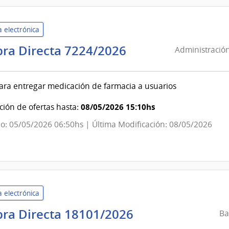
de
Salto
 electrónica
Administración
ra Directa 7224/2026
Administración
de
Servicios
ara entregar medicación de farmacia a usuarios
de
Salud
08/05/2026 15:10hs
ión de ofertas hasta:
del
o: 05/05/2026 06:50hs | Última Modificación: 08/05/2026
Estado
|
Centro
Auxiliar
de
 electrónica
Bella
Unión
Banco
ra Directa 18101/2026
Ba
Central