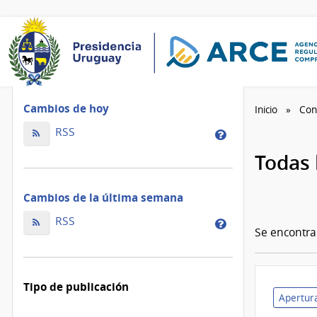
Cambios de hoy
Inicio
Con
Cambios
RSS
Cambios
de
de
Todas 
hoy
la
ordenados
de
Cambios de la última semana
por
hoy
fecha
Cambios
ordenados
RSS
Cambios
de
Se encontr
de
por
de
modificación
la
fecha
la
última
de
última
Tipo de publicación
semana
modificación
semana
Apertura
ordenados