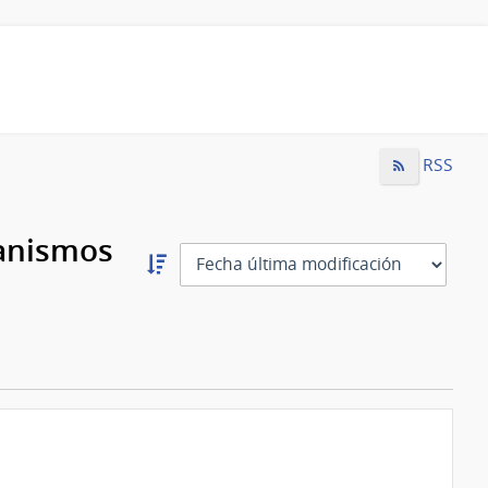
RSS
ganismos
Ordernar
descendente:
Ordenar