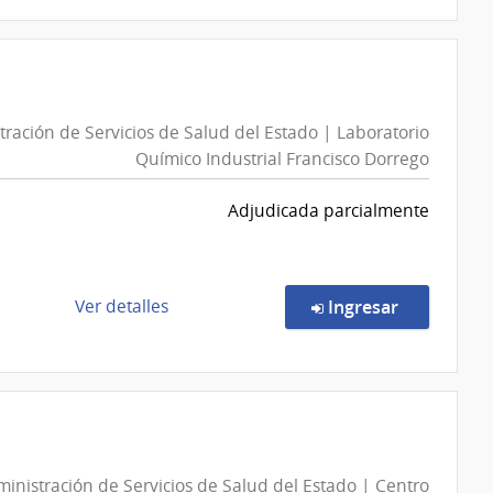
compra
Compra
Directa
528/2026
|
ración de Servicios de Salud del Estado | Laboratorio
Administración
Químico Industrial Francisco Dorrego
de
Servicios
Adjudicada parcialmente
de
Salud
del
Estado
de
en la comp
Ver detalles
Ingresar
|
la
Centro
compra
Departamental
Compra
de
Directa
Salto
2215/2026
|
inistración de Servicios de Salud del Estado | Centro
Administración