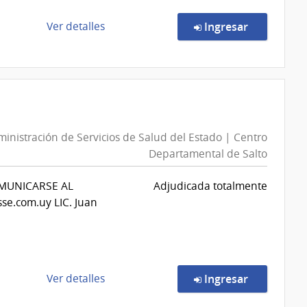
del
Estado
de
en la comp
Ver detalles
Ingresar
|
la
Laboratorio
compra
Químico
Compra
Industrial
Directa
Francisco
259/2026
Dorrego
|
inistración de Servicios de Salud del Estado | Centro
Administración
Departamental de Salto
de
Servicios
OMUNICARSE AL
Adjudicada totalmente
de
e.com.uy LIC. Juan
Salud
del
Estado
|
Hospital
de
en la comp
Ver detalles
Ingresar
del
la
Cerro