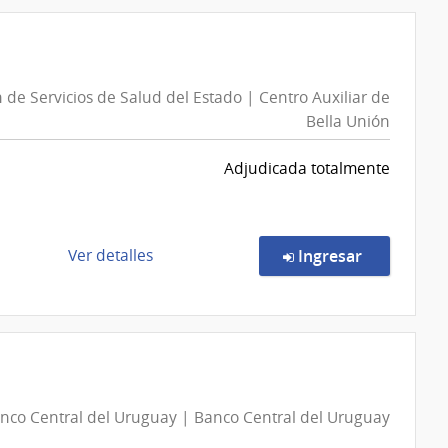
Compra
Salto
Directa
513/2026
|
 de Servicios de Salud del Estado | Centro Auxiliar de
Administración
Bella Unión
de
Servicios
Adjudicada totalmente
de
Salud
del
Estado
de
en la comp
Ver detalles
Ingresar
|
la
Centro
compra
Departamental
Compra
de
Directa
Salto
7224/2026
|
nco Central del Uruguay | Banco Central del Uruguay
Administración
de