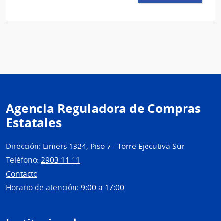
Exce
277/
|
Minis
de
Salu
Públi
|
Direc
Agencia Reguladora de Compras
Gene
Estatales
de
la
Salu
Dirección:
Liniers 1324, Piso 7 - Torre Ejecutiva Sur
Teléfono:
2903 11 11
Contacto
Horario de atención:
9:00 a 17:00