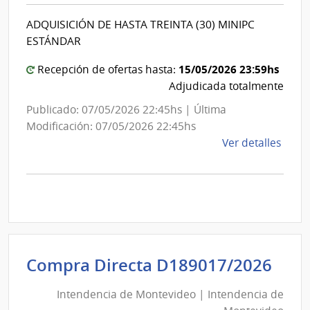
Inte
Int
de
ADQUISICIÓN DE HASTA TREINTA (30) MINIPC
de
Mont
ESTÁNDAR
Mon
15/05/2026 23:59hs
Recepción de ofertas hasta:
Adjudicada totalmente
Publicado: 07/05/2026 22:45hs | Última
Modificación: 07/05/2026 22:45hs
de
Ver detalles
la
comp
Comp
Direc
D189
|
Inte
Int
Compra Directa D189017/2026
de
de
Mont
Intendencia de Montevideo | Intendencia de
Mon
|