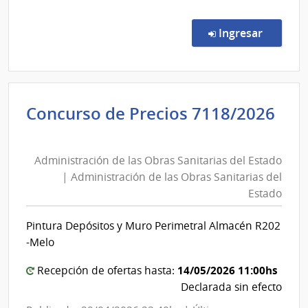
Comp
Direc
en la co
Ingresar
7534
|
Admin
de
Concurso de Precios 7118/2026
Servi
Administración
de
de
Salu
Administración de las Obras Sanitarias del Estado
las
del
| Administración de las Obras Sanitarias del
Esta
Obras
Estado
|
Sanitarias
Hospi
del
Pintura Depósitos y Muro Perimetral Almacén R202
de
Estado
-Melo
San
|
Carlo
Administración
14/05/2026 11:00hs
Recepción de ofertas hasta:
Declarada sin efecto
de