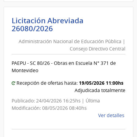
|
Minis
Licitación Abreviada
de
Administración
26080/2026
Salu
Nacional
Públi
Administración Nacional de Educación Pública |
de
|
Consejo Directivo Central
Direc
Educación
Gene
Pública
PAEPU - SC 80/26 - Obras en Escuela N° 371 de
de
|
Montevideo
la
Consejo
Salu
Directivo
19/05/2026 11:00hs
Recepción de ofertas hasta:
Central
Adjudicada totalmente
Publicado: 24/04/2026 16:25hs | Última
Modificación: 08/05/2026 08:40hs
de
Ver detalles
la
comp