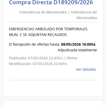
Int
Compra Directa D189209/2026
de
de
Mont
Intendencia de Montevideo | Intendencia de
Mon
|
Montevideo
|
Inte
Int
de
EMERGENCIAS ARBOLADO POR TEMPORALES
de
Mont
MUN. C SE ADJUNTAN RECAUDOS
Mon
08/05/2026 16:00hs
Recepción de ofertas hasta:
Adjudicada totalmente
Publicado: 07/05/2026 22:45hs | Última
Modificación: 07/05/2026 22:45hs
de
Ver detalles
la
comp
Comp
Direc
D189
|