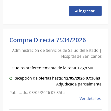
Comp
Direc
en la co
Ingresar
7571
|
Admin
de
Adminis
Compra Directa 7534/2026
Servi
de
de
Administración de Servicios de Salud del Estado |
Servici
Salu
Hospital de San Carlos
de
del
Esta
Salud
Estudios preferentemente de la zona. Pago SIIF
|
del
Hospi
Estado
12/05/2026 07:30hs
Recepción de ofertas hasta:
de
|
Adjudicada parcialmente
San
Hospita
Publicado: 08/05/2026 07:35hs
Carlo
de
de
Ver detalles
San
la
Carlos
comp