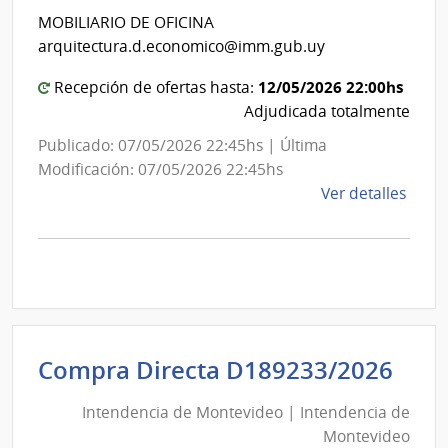
Int
de
MOBILIARIO DE OFICINA
de
Mont
arquitectura.d.economico@imm.gub.uy
Mon
12/05/2026 22:00hs
Recepción de ofertas hasta:
Adjudicada totalmente
Publicado: 07/05/2026 22:45hs | Última
Modificación: 07/05/2026 22:45hs
de
Ver detalles
la
comp
Comp
Direc
D189
|
Inte
Int
Compra Directa D189233/2026
de
de
Mont
Intendencia de Montevideo | Intendencia de
Mon
|
Montevideo
|