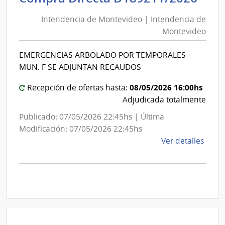
de
de
Mont
Intendencia de Montevideo | Intendencia de
Mon
|
Montevideo
|
Inte
Int
de
EMERGENCIAS ARBOLADO POR TEMPORALES
de
Mont
MUN. F SE ADJUNTAN RECAUDOS
Mon
08/05/2026 16:00hs
Recepción de ofertas hasta:
Adjudicada totalmente
Publicado: 07/05/2026 22:45hs | Última
Modificación: 07/05/2026 22:45hs
de
Ver detalles
la
comp
Comp
Direc
D189
|
Inte