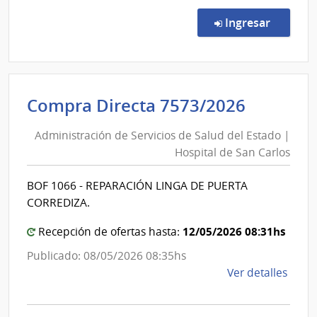
Comp
Direc
en la co
Ingresar
7598
|
Admin
de
Adminis
Compra Directa 7573/2026
Servi
de
de
Administración de Servicios de Salud del Estado |
Servici
Salu
Hospital de San Carlos
de
del
Esta
Salud
BOF 1066 - REPARACIÓN LINGA DE PUERTA
|
del
CORREDIZA.
Cent
Estado
Auxil
|
12/05/2026 08:31hs
Recepción de ofertas hasta:
de
Hospita
Publicado: 08/05/2026 08:35hs
Guic
de
de
Ver detalles
San
la
Carlos
comp