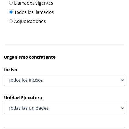
Filtro tipo
Llamados vigentes
por
de
fecha
Todos los llamados
de
publicación
Adjudicaciones
modif
Organismo contratante
Inciso
Unidad Ejecutora