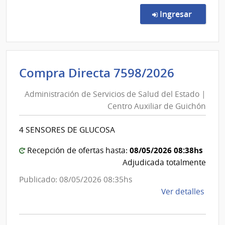
Licit
Abre
en la co
Ingresar
2608
|
Admin
Naci
Adminis
Compra Directa 7598/2026
de
de
Educ
Administración de Servicios de Salud del Estado |
Servici
Públi
Centro Auxiliar de Guichón
de
|
Cons
Salud
4 SENSORES DE GLUCOSA
Direc
del
Centr
Estado
08/05/2026 08:38hs
Recepción de ofertas hasta:
|
Adjudicada totalmente
Centro
Publicado: 08/05/2026 08:35hs
Auxiliar
de
Ver detalles
de
la
Guichó
comp