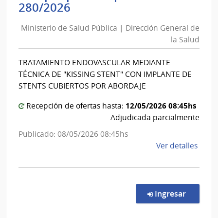
de
Ministerio
280/2026
Cane
de
|
Ministerio de Salud Pública | Dirección General de
Salud
Inte
la Salud
Pública
de
|
Cane
TRATAMIENTO ENDOVASCULAR MEDIANTE
Dirección
TÉCNICA DE "KISSING STENT" CON IMPLANTE DE
General
STENTS CUBIERTOS POR ABORDAJE
de
la
12/05/2026 08:45hs
Recepción de ofertas hasta:
Adjudicada parcialmente
Salud
Publicado: 08/05/2026 08:45hs
de
Ver detalles
la
comp
Comp
por
en la co
Ingresar
Exce
280/