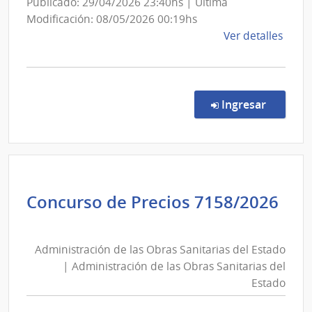
las
Publicado: 29/04/2026 23:40hs | Última
Obras
Modificación: 08/05/2026 00:19hs
Sanitarias
de
Ver detalles
del
la
comp
Estado
Conc
de
en la co
Ingresar
Preci
7118
|
Admin
de
Concurso de Precios 7158/2026
las
Administración
Obra
de
Sanit
Administración de las Obras Sanitarias del Estado
las
del
| Administración de las Obras Sanitarias del
Esta
Obras
Estado
|
Sanitarias
Admin
del