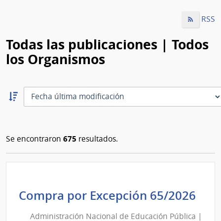
RSS
Todas las publicaciones | Todos
los Organismos
Ordernar
descendente:
Ordenar
675
Se encontraron
resultados.
Adm
Compra por Excepción 65/2026
Nac
Administración Nacional de Educación Pública |
de