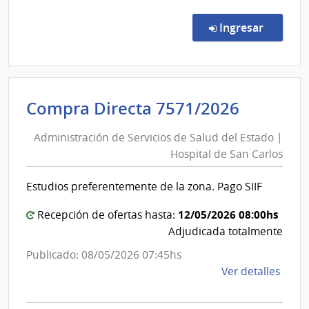
Comp
Direc
en la co
Ingresar
7572
|
Admin
de
Adminis
Compra Directa 7571/2026
Servi
de
de
Administración de Servicios de Salud del Estado |
Servici
Salu
Hospital de San Carlos
de
del
Esta
Salud
Estudios preferentemente de la zona. Pago SIIF
|
del
Hospi
Estado
12/05/2026 08:00hs
Recepción de ofertas hasta:
de
|
Adjudicada totalmente
San
Hospita
Publicado: 08/05/2026 07:45hs
Carlo
de
de
Ver detalles
San
la
Carlos
comp