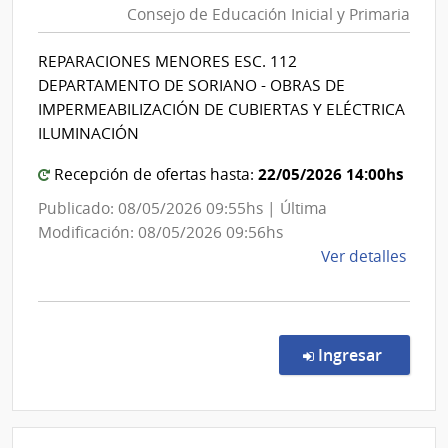
Consejo de Educación Inicial y Primaria
Edu
Púb
REPARACIONES MENORES ESC. 112
|
DEPARTAMENTO DE SORIANO - OBRAS DE
Con
IMPERMEABILIZACIÓN DE CUBIERTAS Y ELÉCTRICA
de
ILUMINACIÓN
Edu
22/05/2026 14:00hs
Recepción de ofertas hasta:
Inic
y
Publicado: 08/05/2026 09:55hs | Última
Pri
Modificación: 08/05/2026 09:56hs
de
Ver detalles
la
comp
Comp
por
en la co
Ingresar
Exce
65/2
|
Admin