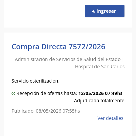
Comp
Direc
en la co
Ingresar
7573
|
Admin
de
Adminis
Compra Directa 7572/2026
Servi
de
de
Administración de Servicios de Salud del Estado |
Servici
Salu
Hospital de San Carlos
de
del
Esta
Salud
Servicio esterilización.
|
del
Hospi
Estado
12/05/2026 07:49hs
Recepción de ofertas hasta:
de
|
Adjudicada totalmente
San
Hospita
Publicado: 08/05/2026 07:55hs
Carlo
de
de
Ver detalles
San
la
Carlos
comp