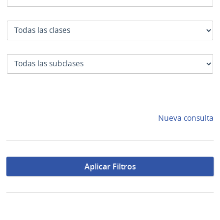
Clase
SubClase
Nueva consulta
Aplicar Filtros