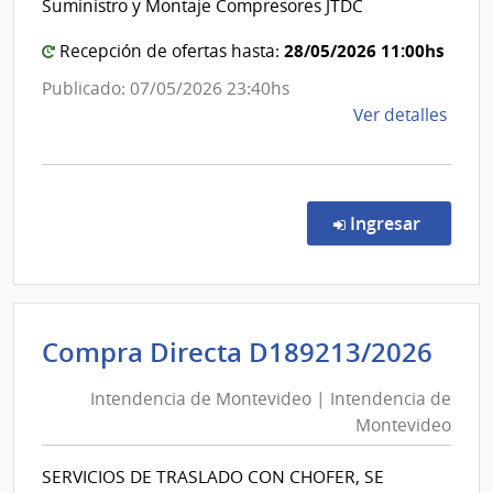
Suministro y Montaje Compresores JTDC
de
Estado
las
|
28/05/2026 11:00hs
Recepción de ofertas hasta:
Obra
Administración
Publicado: 07/05/2026 23:40hs
Sanit
de
de
Ver detalles
del
las
la
Esta
Obras
comp
Sanitarias
Conc
del
de
en la co
Ingresar
Preci
Estado
7158
|
Admin
Int
Compra Directa D189213/2026
de
de
las
Intendencia de Montevideo | Intendencia de
Mon
Obra
Montevideo
|
Sanit
del
Int
SERVICIOS DE TRASLADO CON CHOFER, SE
Esta