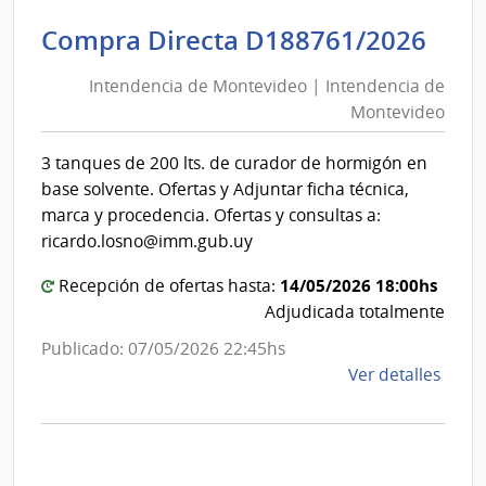
|
Inte
Int
Compra Directa D188761/2026
de
de
Mont
Intendencia de Montevideo | Intendencia de
Mon
|
Montevideo
|
Inte
Int
de
3 tanques de 200 lts. de curador de hormigón en
de
Mont
base solvente. Ofertas y Adjuntar ficha técnica,
Mon
marca y procedencia. Ofertas y consultas a:
ricardo.losno@imm.gub.uy
14/05/2026 18:00hs
Recepción de ofertas hasta:
Adjudicada totalmente
Publicado: 07/05/2026 22:45hs
de
Ver detalles
la
comp
Comp
Direc