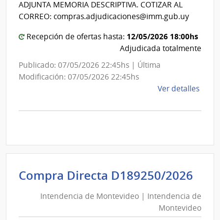
de
ADJUNTA MEMORIA DESCRIPTIVA. COTIZAR AL
|
Mon
CORREO: compras.adjudicaciones@imm.gub.uy
Admin
de
12/05/2026 18:00hs
Recepción de ofertas hasta:
las
Adjudicada totalmente
Obra
Publicado: 07/05/2026 22:45hs | Última
Sanit
Modificación: 07/05/2026 22:45hs
del
de
Ver detalles
Esta
la
comp
Comp
Direc
D189
|
Inte
Int
Compra Directa D189250/2026
de
de
Mont
Intendencia de Montevideo | Intendencia de
Mon
|
Montevideo
|
Inte