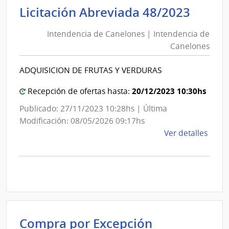
Inten
Licitación Abreviada 48/2023
Naci
de
de
Intendencia de Canelones | Intendencia de
Cane
Educ
Canelones
|
Públi
|
Inten
ADQUISICION DE FRUTAS Y VERDURAS
Cons
de
de
Cane
20/12/2023 10:30hs
Recepción de ofertas hasta:
Educ
Publicado: 27/11/2023 10:28hs | Última
Inicia
Modificación: 08/05/2026 09:17hs
y
de
Ver detalles
Prima
la
comp
Licit
Abre
48/2
|
Inte
Compra por Excepción