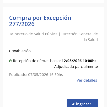
D188
|
Inte
Compra por Excepción
de
Ministerio
277/2026
Mont
de
|
Ministerio de Salud Pública | Dirección General de
Salud
Inte
la Salud
Pública
de
|
Mont
Crioablación
Dirección
General
12/05/2026 10:00hs
Recepción de ofertas hasta:
de
Adjudicada parcialmente
la
Publicado: 07/05/2026 16:50hs
Salud
de
Ver detalles
la
comp
Comp
por
en la co
Ingresar