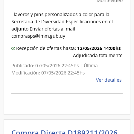
Montevideo
|
Inte
Int
de
Llaveros y pins personalizados a color para la
de
Mont
Secretaria de Diversidad Especificaciones en el
Mon
adjunto Enviar ofertas al mail
comprasps@imm.gub.uy
12/05/2026 14:00hs
Recepción de ofertas hasta:
Adjudicada totalmente
Publicado: 07/05/2026 22:45hs | Última
Modificación: 07/05/2026 22:45hs
de
Ver detalles
la
comp
Comp
Direc
D189
|
Inte
Int
Compra Directa D189211/2026