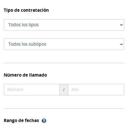
Tipo de contratación
Tipo
de
contratación
Subtipo
de
contratación
Número de llamado
Número
Año
/
de
de
compra
compra
Ayuda
Rango de fechas
sobre