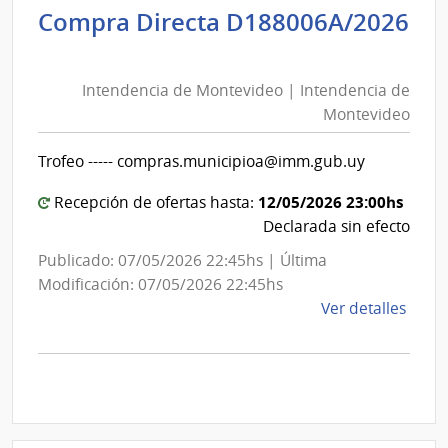
Inte
Compra Directa D188006A/2026
de
Intendencia
Mont
de
|
Intendencia de Montevideo | Intendencia de
Montevideo
Inte
Montevideo
|
de
Intendencia
Mont
Trofeo ----- compras.municipioa@imm.gub.uy
de
Montevideo
12/05/2026 23:00hs
Recepción de ofertas hasta:
Declarada sin efecto
Publicado: 07/05/2026 22:45hs | Última
Modificación: 07/05/2026 22:45hs
de
Ver detalles
la
comp
Comp
Direc
D188