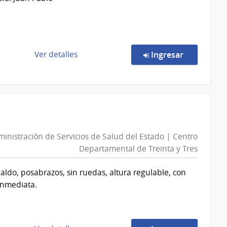
Salud
del
Estado
|
Centro
de
en la comp
Ver detalles
Ingresar
Departamental
la
de
compra
Canelones
Compra
Directa
437/2026
|
inistración de Servicios de Salud del Estado | Centro
Administración
Departamental de Treinta y Tres
de
Servicios
aldo, posabrazos, sin ruedas, altura regulable, con
de
 inmediata.
Salud
del
Estado
|