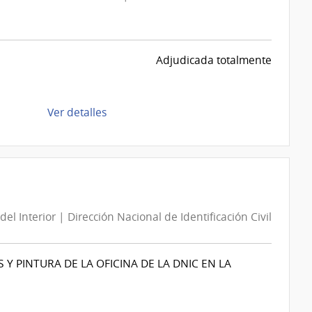
Adjudicada totalmente
de
Ver detalles
la
compra
Compra
Directa
D187803/2026
|
del Interior | Dirección Nacional de Identificación Civil
Intendencia
de
Montevideo
 PINTURA DE LA OFICINA DE LA DNIC EN LA
|
Intendencia