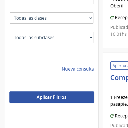
Oberti.-
Clase
Recepc
Publicad
16:01hs
SubClase
Apertura
Nueva consulta
Comp
Aplicar Filtros
1 Freeze
pasapie.
Recepc
Publicad