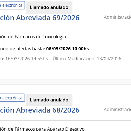
 electrónica
Llamado anulado
Administració
ación Abreviada 69/2026
Administraci
de
Servicios
ión de Fármacos de Toxicología
de
Salud
06/05/2026 10:00hs
ión de ofertas hasta:
del
o: 16/03/2026 14:55hs | Última Modificación: 13/04/2026
Estado
|
Hospital
Pasteur
 electrónica
Llamado anulado
Administració
ación Abreviada 68/2026
Administraci
de
Servicios
ión de Fármacos para Aparato Digestivo