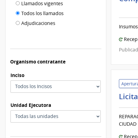
Filtro tipo
Llamados vigentes
por
Inte
de
fecha
de
Todos los llamados
de
Mont
publicación
Adjudicaciones
modificación
Insumos 
|
Inte
Recepc
de
Publicad
Mont
Organismo contratante
Inciso
Apertura
Licit
Unidad Ejecutora
REPARAC
CIUDAD
Recepc