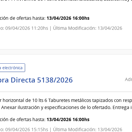
Salud
del
Estado
13/04/2026 16:00hs
ión de ofertas hasta:
|
o: 09/04/2026 11:20hs | Última Modificación: 13/04/2026
Centro
Departamental
de
Salto
 electrónica
Administración
ra Directa 5138/2026
Adm
de
Servicios
r horizontal de 10 lts 6 Taburetes metálicos tapizados con resp
de
 Anexar ilustración y especificaciones de lo ofertado. Entrega
Salud
del
13/04/2026 16:00hs
ión de ofertas hasta:
Estado
o: 09/04/2026 15:15hs | Última Modificación: 13/04/2026