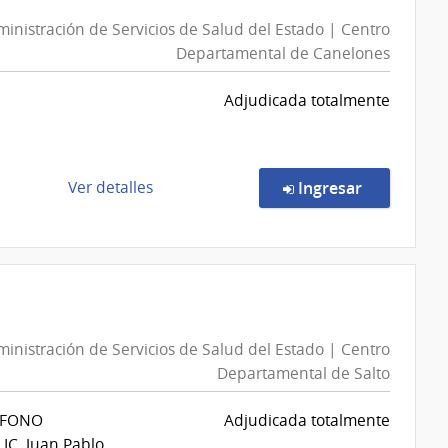
|
inistración de Servicios de Salud del Estado | Centro
Poder
Departamental de Canelones
Judicial
|
Adjudicada totalmente
Poder
Judicial
de
en la comp
Ver detalles
Ingresar
la
compra
Compra
Directa
4568/2026
|
inistración de Servicios de Salud del Estado | Centro
Administración
Departamental de Salto
de
Servicios
ÉFONO
Adjudicada totalmente
de
IC. Juan Pablo