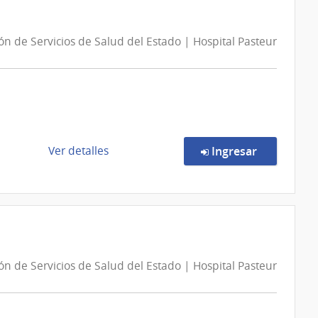
y
45/2026
Tres
|
n
ón de Servicios de Salud del Estado | Hospital Pasteur
Intendencia
de
Montevideo
|
Junta
Departamental
de
de
en la comp
Ver detalles
Ingresar
Montevideo
la
compra
Licitación
Abreviada
69/2026
|
n
ón de Servicios de Salud del Estado | Hospital Pasteur
Administración
de
Servicios