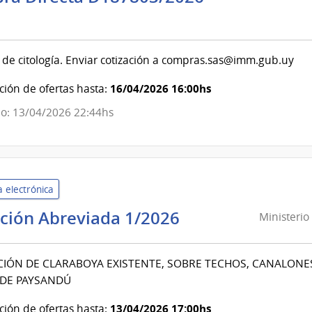
ndencia
evideo
de citología. Enviar cotización a compras.sas@imm.gub.uy
ndencia
16/04/2026 16:00hs
ión de ofertas hasta:
o: 13/04/2026 22:44hs
evideo
 electrónica
Ministerio
ación Abreviada 1/2026
Ministerio 
del
Interior
IÓN DE CLARABOYA EXISTENTE, SOBRE TECHOS, CANALONES Y
|
 DE PAYSANDÚ
Dirección
Nacional
13/04/2026 17:00hs
ión de ofertas hasta: