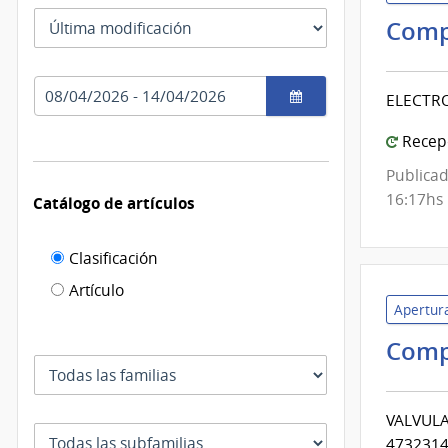
las
Tipo
fechas
Comp
como
de
se
fecha
usan
Rango
por
ELECTR
de
el
fechas
cual
Recepc
se
Publicad
filtra
16:17hs
Catálogo de artículos
Filtro de
Clasificación
catálogo
Artículo
Apertura
de
artículos
Comp
Familia
VALVULA
Subfamilia
4732314