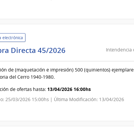
|
Centro
Departamental
de
Treinta
 electrónica
y
Tres
Intendencia
ra Directa 45/2026
Intendencia
de
Montevideo
ión de (maquetación e impresión) 500 (quinientos) ejemplares 
|
oria del Cerro 1940-1980.
Junta
Departamental
13/04/2026 16:00hs
ión de ofertas hasta:
de
o: 25/03/2026 15:00hs | Última Modificación: 13/04/2026
Montevideo