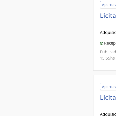
Apertura
Licit
Adquisic
Recepc
Publicad
15:55hs
Apertura
Licit
Adquisic