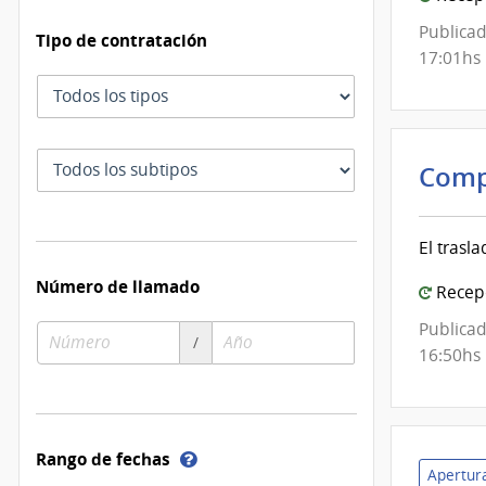
Publicad
Tipo de contratación
17:01hs
Tipo
de
contratación
Subtipo
Comp
de
contratación
El trasl
Número de llamado
Recepc
Publicad
Número
Año
/
16:50hs
de
de
compra
compra
Ayuda
Rango de fechas
Apertura
sobre