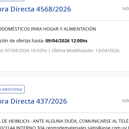
Administración
ra Directa 4568/2026
Adm
de
Servicios
ODOMÉSTICOS PARA HOGAR Y ALIMENTACIÓN
de
Salud
09/04/2026 12:00hs
ión de ofertas hasta:
del
o: 07/04/2026 10:55hs | Última Modificación: 13/04/2026
Estado
|
Centro
Departamental
de
 electrónica
Canelones
Administración
ra Directa 437/2026
Adm
de
Servicios
 DE HEIMLICH.- ANTE ALGUNA DUDA, COMUNICARSE AL TEL
de
0/3144 INTERNO 304 centrodemateriales.salto@asse.com.uy L