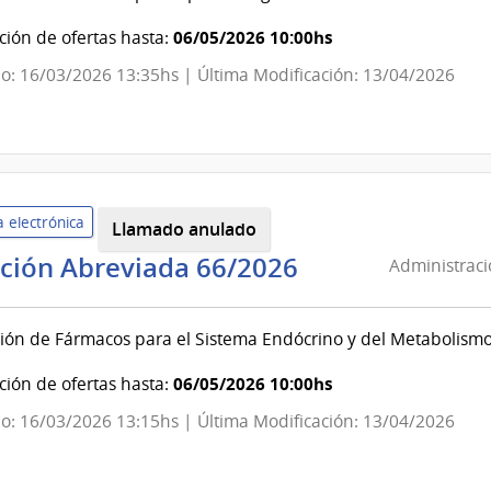
de
Salud
06/05/2026 10:00hs
ión de ofertas hasta:
del
o: 16/03/2026 13:35hs | Última Modificación: 13/04/2026
Estado
|
Hospital
Pasteur
 electrónica
Llamado anulado
Administració
ación Abreviada 66/2026
Administraci
de
Servicios
ión de Fármacos para el Sistema Endócrino y del Metabolism
de
Salud
06/05/2026 10:00hs
ión de ofertas hasta:
del
o: 16/03/2026 13:15hs | Última Modificación: 13/04/2026
Estado
|