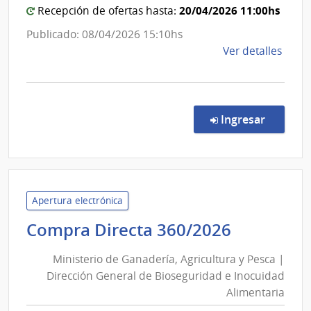
Obra
20/04/2026 11:00hs
Recepción de ofertas hasta:
las
Sanit
Obras
Publicado: 08/04/2026 15:10hs
del
Sanita
de
Ver detalles
Esta
del
la
comp
Estad
Comp
Direc
en la co
Ingresar
8726
|
Admin
de
las
Apertura electrónica
Obra
Minister
Compra Directa 360/2026
Sanit
de
del
Ministerio de Ganadería, Agricultura y Pesca |
Ganaderí
Esta
Dirección General de Bioseguridad e Inocuidad
Agricult
|
Alimentaria
y
Admin