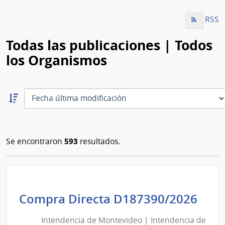
RSS
Todas las publicaciones | Todos
los Organismos
Ordernar
descendente:
Ordenar
593
Se encontraron
resultados.
Int
Compra Directa D187390/2026
de
Intendencia de Montevideo | Intendencia de
Mon