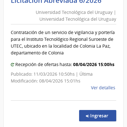
Licitación Abreviada 6/2026
y
Tecnol
Pesc
Universidad Tecnológica del Uruguay |
del
|
Universidad Tecnológica del Uruguay
Urugu
Direc
|
Gene
Contratación de un servicio de vigilancia y portería
Univer
de
para el Instituto Tecnológico Regional Suroeste de
Bios
Tecnol
UTEC, ubicado en la localidad de Colonia La Paz,
e
del
departamento de Colonia
Inoc
Urugu
Alime
08/04/2026 15:00hs
Recepción de ofertas hasta:
Publicado: 11/03/2026 10:50hs | Última
Modificación: 08/04/2026 15:01hs
de
Ver detalles
la
comp
Licit
Abre
en la co
Ingresar
6/20