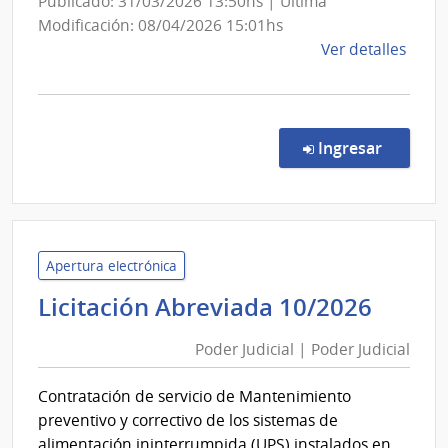
Publicado: 31/03/2026 13:50hs | Última
Modificación: 08/04/2026 15:01hs
de
Ver detalles
la
comp
Comp
Direc
en la co
Ingresar
69/2
|
Minis
del
Inter
Apertura electrónica
|
Pode
Licitación Abreviada 10/2026
Insti
Judici
Naci
Poder Judicial | Poder Judicial
|
de
Pode
Rehab
Contratación de servicio de Mantenimiento
Judici
preventivo y correctivo de los sistemas de
alimentación ininterrumpida (UPS) instalados en