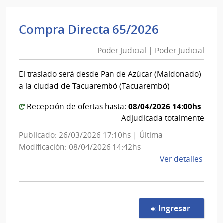
Pode
Judici
Poder
Compra Directa 65/2026
|
Judicial
Pode
Poder Judicial | Poder Judicial
|
Judici
Poder
El traslado será desde Pan de Azúcar (Maldonado)
Judicial
a la ciudad de Tacuarembó (Tacuarembó)
08/04/2026 14:00hs
Recepción de ofertas hasta:
Adjudicada totalmente
Publicado: 26/03/2026 17:10hs | Última
Modificación: 08/04/2026 14:42hs
de
Ver detalles
la
comp
Comp
Direc
en la co
Ingresar
65/2