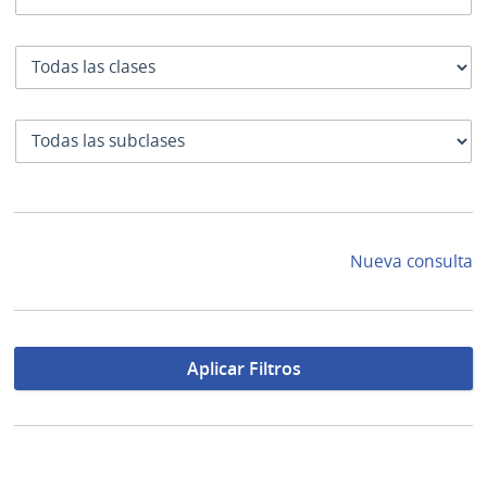
Clase
SubClase
Nueva consulta
Aplicar Filtros