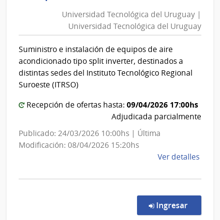
de
Tecnológ
Mont
Universidad Tecnológica del Uruguay |
del
|
Universidad Tecnológica del Uruguay
Uruguay
Inte
|
de
Suministro e instalación de equipos de aire
Universi
Mont
acondicionado tipo split inverter, destinados a
Tecnológ
distintas sedes del Instituto Tecnológico Regional
del
Suroeste (ITRSO)
Uruguay
09/04/2026 17:00hs
Recepción de ofertas hasta:
Adjudicada parcialmente
Publicado: 24/03/2026 10:00hs | Última
Modificación: 08/04/2026 15:20hs
de
Ver detalles
la
comp
Comp
Direc
en la c
Ingresar
115/