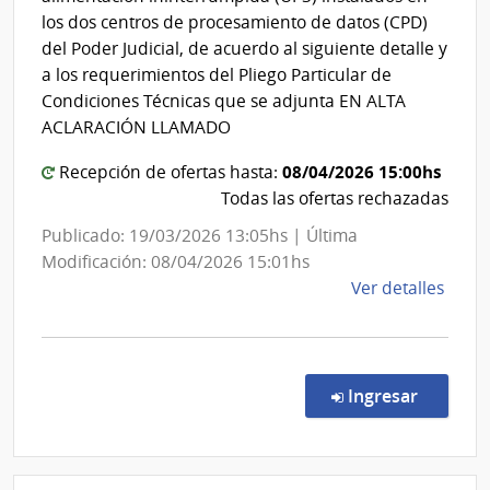
los dos centros de procesamiento de datos (CPD)
del Poder Judicial, de acuerdo al siguiente detalle y
a los requerimientos del Pliego Particular de
Condiciones Técnicas que se adjunta EN ALTA
ACLARACIÓN LLAMADO
08/04/2026 15:00hs
Recepción de ofertas hasta:
Todas las ofertas rechazadas
Publicado: 19/03/2026 13:05hs | Última
Modificación: 08/04/2026 15:01hs
de
Ver detalles
la
comp
Licit
Abre
en la co
Ingresar
10/2
|
Pode