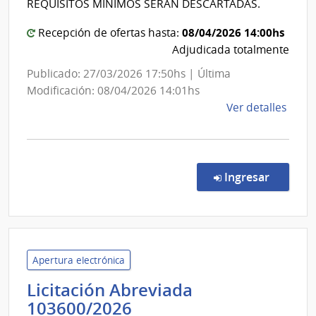
REQUISITOS MÍNIMOS SERÁN DESCARTADAS.
|
08/04/2026 14:00hs
Hospita
Recepción de ofertas hasta:
Adjudicada totalmente
Españo
Publicado: 27/03/2026 17:50hs | Última
Modificación: 08/04/2026 14:01hs
de
Ver detalles
la
comp
Comp
Direc
en la co
Ingresar
5277
|
Admin
de
Servi
Apertura electrónica
de
Licitación Abreviada
Salu
Administración
103600/2026
del