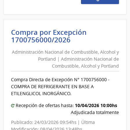
2/20
|
Minis
del
Compra por Excepción
Inter
Administración
1700756000/2026
|
Nacional
Guar
Administración Nacional de Combustible, Alcohol y
de
Repu
Portland | Administración Nacional de
Combustible,
Combustible, Alcohol y Portland
Alcohol
y
Compra Directa de Excepción N° 1700756000 -
Portland
COMPRA DE REFRIGERANTE EN BASE A
|
ETILENGLICOL INORGÁNICO.
Administración
10/04/2026 10:00hs
Recepción de ofertas hasta:
Nacional
Adjudicada totalmente
de
Combustible,
Publicado: 24/03/2026 09:54hs | Última
Alcohol
Modificación: 08/04/2026 13:48hs