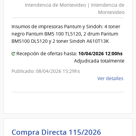
Mont
Intendencia de Montevideo | Intendencia de
Mon
|
Montevideo
|
Inte
Int
de
Insumos de impresoras Pantum y Sindoh: 4 toner
de
Mont
negro Pantum BM5 100 TL5120, 2 drum Pantum
Mon
BM5100 DL5120 y 2 toner Sindoh A610T13K
10/04/2026 12:00hs
Recepción de ofertas hasta:
Adjudicada totalmente
Publicado: 08/04/2026 15:29hs
de
Ver detalles
la
comp
Comp
Direc
D187
|
Inte
Universi
Compra Directa 115/2026