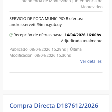
Intendencia de Montevideo | Intendencia de
Mon
|
Montevideo
|
Inte
Int
de
SERVICIO DE PODA MUNICIPIO B ofertas:
de
Mont
andres.servetti@imm.gub.uy
Mon
14/04/2026 16:00hs
Recepción de ofertas hasta:
Adjudicada totalmente
Publicado: 08/04/2026 15:29hs | Última
Modificación: 08/04/2026 15:30hs
de
Ver detalles
la
comp
Comp
Direc
D187
|
Inte
Int
Compra Directa D187612/2026
de
de