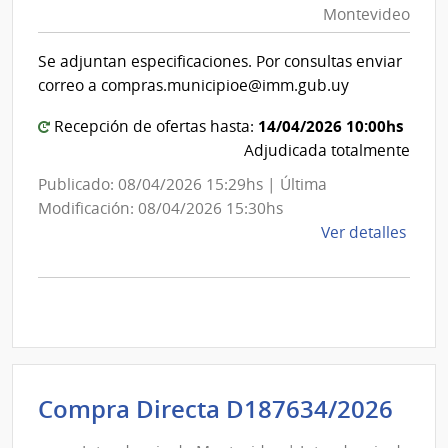
Montevideo
|
Int
Se adjuntan especificaciones. Por consultas enviar
de
correo a compras.municipioe@imm.gub.uy
Mon
14/04/2026 10:00hs
Recepción de ofertas hasta:
Adjudicada totalmente
Publicado: 08/04/2026 15:29hs | Última
Modificación: 08/04/2026 15:30hs
de
Ver detalles
la
comp
Comp
Direc
D187
|
Inte
Int
Compra Directa D187634/2026
de
de
Mont