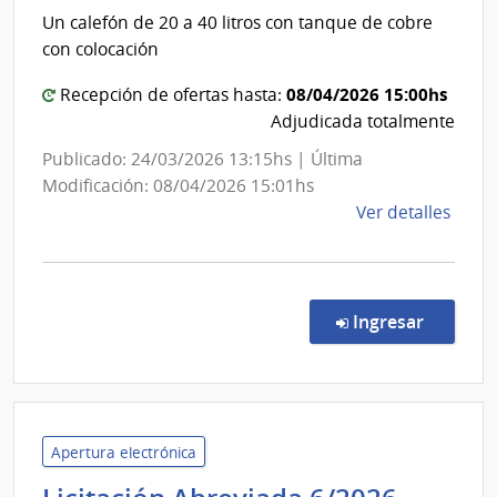
Pesca
de
Un calefón de 20 a 40 litros con tanque de cobre
las
|
con colocación
Obra
Direcció
Sanit
08/04/2026 15:00hs
General
Recepción de ofertas hasta:
del
Adjudicada totalmente
de
Esta
Biosegur
Publicado: 24/03/2026 13:15hs | Última
e
Modificación: 08/04/2026 15:01hs
Inocuida
de
Ver detalles
Alimenta
la
comp
Comp
Direc
en la co
Ingresar
360/
|
Minis
de
Gana
Apertura electrónica
Agric
Univer