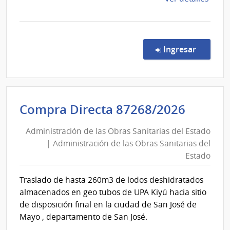
del
la
Estado
comp
Conc
de
en la co
Ingresar
Preci
7024
|
Admin
Admini
Compra Directa 87268/2026
de
de
las
Administración de las Obras Sanitarias del Estado
las
Obra
| Administración de las Obras Sanitarias del
Obras
Sanit
Estado
del
Sanita
Esta
del
Traslado de hasta 260m3 de lodos deshidratados
|
Estad
almacenados en geo tubos de UPA Kiyú hacia sitio
Admin
|
de disposición final en la ciudad de San José de
de
Admini
Mayo , departamento de San José.
las
de