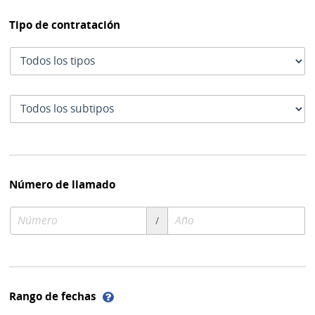
Tipo de contratación
Tipo
de
contratación
Subtipo
de
contratación
Número de llamado
Número
Año
/
de
de
compra
compra
Ayuda
Rango de fechas
sobre