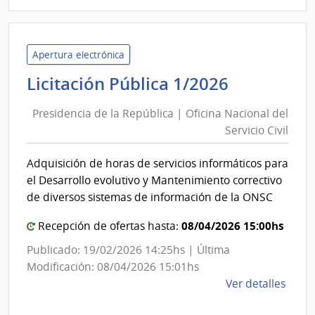
|
Univ
Tecno
del
Apertura electrónica
Urug
Presidenc
Licitación Pública 1/2026
|
de
Univ
Presidencia de la República | Oficina Nacional del
la
Tecno
Servicio Civil
Repúblic
del
|
Urug
Adquisición de horas de servicios informáticos para
Oficina
el Desarrollo evolutivo y Mantenimiento correctivo
Nacional
de diversos sistemas de información de la ONSC
del
08/04/2026 15:00hs
Servicio
Recepción de ofertas hasta:
Civil
Publicado: 19/02/2026 14:25hs | Última
Modificación: 08/04/2026 15:01hs
de
Ver detalles
la