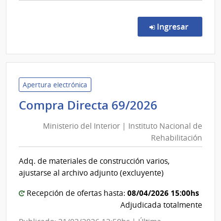
comp
Licit
Públi
en la co
Ingresar
1/20
|
Presi
de
la
Apertura electrónica
Repú
Ministerio
Compra Directa 69/2026
|
del
Ofici
Ministerio del Interior | Instituto Nacional de
Interior
Naci
Rehabilitación
|
del
Instituto
Servi
Adq. de materiales de construcción varios,
Nacional
Civil
ajustarse al archivo adjunto (excluyente)
de
Rehabilit
08/04/2026 15:00hs
Recepción de ofertas hasta:
Adjudicada totalmente