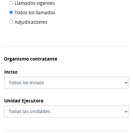
Filtro tipo
Llamados vigentes
por
de
fecha
Todos los llamados
de
publicación
Adjudicaciones
modif
Organismo contratante
Inciso
Unidad Ejecutora