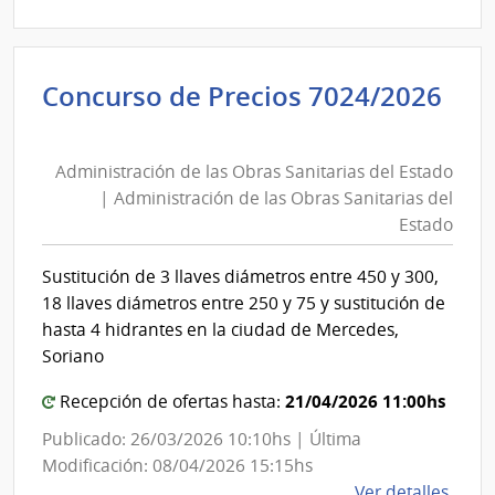
|
Univ
Tecno
Concurso de Precios 7024/2026
del
Administración
Urug
de
|
Administración de las Obras Sanitarias del Estado
las
Univ
| Administración de las Obras Sanitarias del
Tecno
Obras
Estado
del
Sanitarias
Urug
del
Sustitución de 3 llaves diámetros entre 450 y 300,
Estado
18 llaves diámetros entre 250 y 75 y sustitución de
|
hasta 4 hidrantes en la ciudad de Mercedes,
Administración
Soriano
de
21/04/2026 11:00hs
Recepción de ofertas hasta:
las
Obras
Publicado: 26/03/2026 10:10hs | Última
Sanitarias
Modificación: 08/04/2026 15:15hs
de
Ver detalles