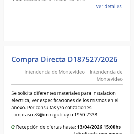
y
de
Ver detalles
la
Portland
comp
Comp
por
Exce
1700
|
Int
Compra Directa D187527/2026
Admin
de
Naci
Intendencia de Montevideo | Intendencia de
Mon
de
Montevideo
|
Comb
Int
Alcoh
Se solicita diferentes materiales para instalacion
de
y
electrica, ver especificaciones de los mismos en el
Mon
Portl
anexo. Por consultas y/o cotizaciones:
|
comprasccz8@imm.gub.uy o 1950-7338
Admin
13/04/2026 15:00hs
Recepción de ofertas hasta:
Naci