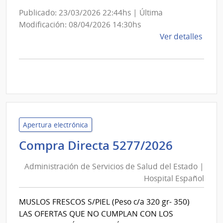
Publicado: 23/03/2026 22:44hs | Última
Modificación: 08/04/2026 14:30hs
de
Ver detalles
la
comp
Licit
Abre
A185
|
Inte
Apertura electrónica
de
Adminis
Compra Directa 5277/2026
Mont
de
|
Administración de Servicios de Salud del Estado |
Inte
Servici
Hospital Español
de
de
Mont
Salud
MUSLOS FRESCOS S/PIEL (Peso c/a 320 gr- 350)
del
LAS OFERTAS QUE NO CUMPLAN CON LOS
Estado