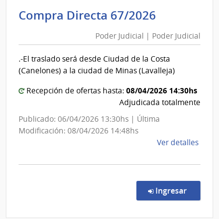
Judici
Poder
Compra Directa 67/2026
|
Judicial
Pode
Poder Judicial | Poder Judicial
|
Judici
Poder
.-El traslado será desde Ciudad de la Costa
Judicial
(Canelones) a la ciudad de Minas (Lavalleja)
08/04/2026 14:30hs
Recepción de ofertas hasta:
Adjudicada totalmente
Publicado: 06/04/2026 13:30hs | Última
Modificación: 08/04/2026 14:48hs
de
Ver detalles
la
comp
Comp
Direc
en la co
Ingresar
67/2
|