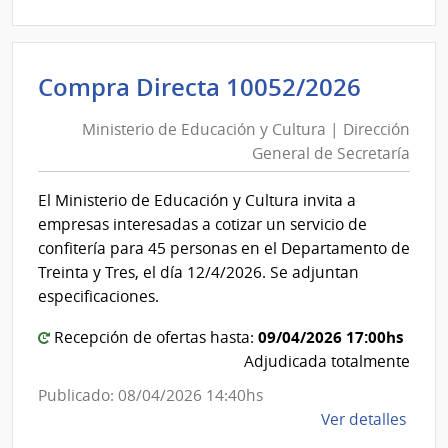
|
Pode
Judici
Minist
Compra Directa 10052/2026
|
de
Pode
Ministerio de Educación y Cultura | Dirección
Educa
Judici
General de Secretaría
y
Cultur
El Ministerio de Educación y Cultura invita a
|
empresas interesadas a cotizar un servicio de
Direcc
confitería para 45 personas en el Departamento de
Gener
Treinta y Tres, el día 12/4/2026. Se adjuntan
de
especificaciones.
Secret
09/04/2026 17:00hs
Recepción de ofertas hasta:
Adjudicada totalmente
Publicado: 08/04/2026 14:40hs
de
Ver detalles
la