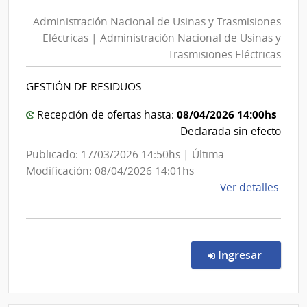
Nacional
Esta
Administración Nacional de Usinas y Trasmisiones
de
|
Eléctricas | Administración Nacional de Usinas y
Usinas
Hospi
Trasmisiones Eléctricas
y
Espa
Trasmisiones
GESTIÓN DE RESIDUOS
Eléctricas
|
08/04/2026 14:00hs
Recepción de ofertas hasta:
Administración
Declarada sin efecto
Nacional
Publicado: 17/03/2026 14:50hs | Última
de
Modificación: 08/04/2026 14:01hs
Usinas
de
Ver detalles
y
la
Trasmisiones
comp
Licit
Eléctricas
Abre
en la co
Ingresar
1036
|
Admin