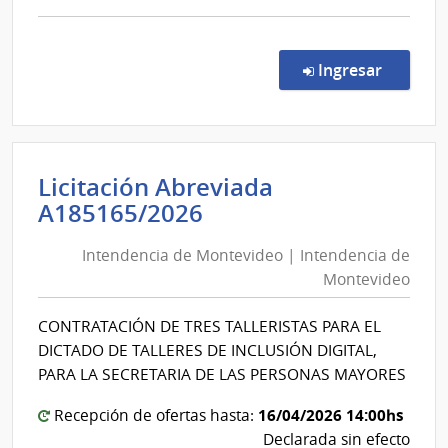
comp
Comp
Direc
en la co
Ingresar
1005
|
Minis
de
Licitación Abreviada
Educ
Intendencia
A185165/2026
y
de
Cultu
Intendencia de Montevideo | Intendencia de
Montevideo
|
Montevideo
Direc
|
Gene
Intendencia
CONTRATACIÓN DE TRES TALLERISTAS PARA EL
de
de
DICTADO DE TALLERES DE INCLUSIÓN DIGITAL,
Secre
Montevideo
PARA LA SECRETARIA DE LAS PERSONAS MAYORES
16/04/2026 14:00hs
Recepción de ofertas hasta:
Declarada sin efecto