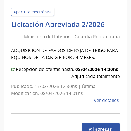
Naci
de
Apertura electrónica
Usin
Minist
Licitación Abreviada 2/2026
y
del
Tras
Ministerio del Interior | Guardia Republicana
Interio
Eléct
|
|
ADQUISICIÓN DE FARDOS DE PAJA DE TRIGO PARA
Guardi
Admin
EQUINOS DE LA D.N.G.R POR 24 MESES.
Republ
Naci
de
08/04/2026 14:00hs
Recepción de ofertas hasta:
Usin
Adjudicada totalmente
y
Publicado: 17/03/2026 12:30hs | Última
Tras
Modificación: 08/04/2026 14:01hs
Eléct
de
Ver detalles
la
comp
Licit
Abre
en la co
Ingresar