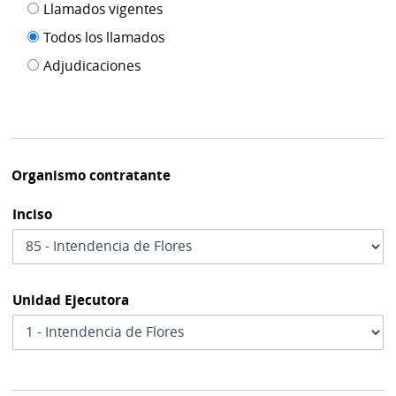
Filtro tipo
Llamados vigentes
por
de
fecha
Todos los llamados
de
publicación
Adjudicaciones
modif
Organismo contratante
Inciso
Unidad Ejecutora