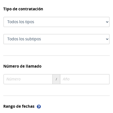
Tipo de contratación
Tipo
de
contratación
Subtipo
de
contratación
Número de llamado
Número
Año
/
de
de
compra
compra
Ayuda
Rango de fechas
sobre