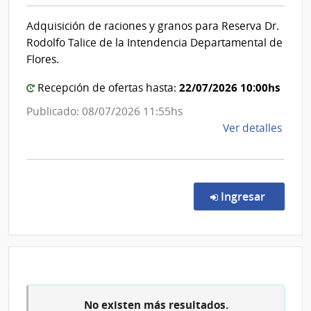
|
Adquisición de raciones y granos para Reserva Dr.
Inten
Rodolfo Talice de la Intendencia Departamental de
de
Flores.
Flore
22/07/2026 10:00hs
Recepción de ofertas hasta:
Publicado: 08/07/2026 11:55hs
de
Ver detalles
la
comp
Licit
Abre
en la co
Ingresar
13/2
|
Inte
de
Flore
|
No existen más resultados.
Inte