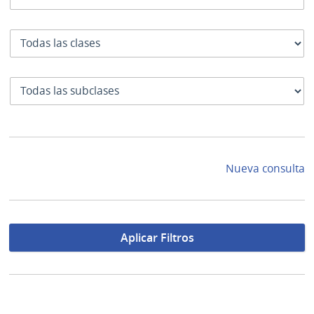
Clase
SubClase
Nueva consulta
Aplicar Filtros