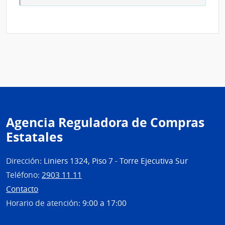
Sanit
del
Esta
|
Admin
de
las
Obra
Sanit
del
Agencia Reguladora de Compras
Esta
Estatales
Dirección:
Liniers 1324, Piso 7 - Torre Ejecutiva Sur
Teléfono:
2903 11 11
Contacto
Horario de atención:
9:00 a 17:00