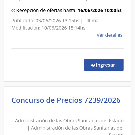
Estado
de
|
16/06/2026 10:00hs
Recepción de ofertas hasta:
las
Administración
Publicado: 03/06/2026 13:15hs | Última
Obra
de
Modificación: 10/06/2026 15:14hs
Sanit
las
de
Ver detalles
del
Obras
la
Esta
Sanitarias
comp
del
Conc
de
Estado
en la co
Ingresar
Preci
6757
|
Admin
Concurso de Precios 7239/2026
de
Administración
las
de
Obra
Administración de las Obras Sanitarias del Estado
las
Sanit
| Administración de las Obras Sanitarias del
del
Obras