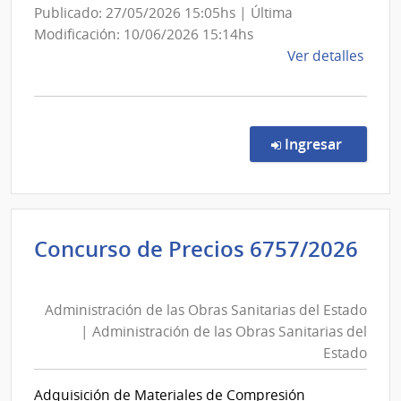
Sanitarias
Publicado: 27/05/2026 15:05hs | Última
del
Modificación: 10/06/2026 15:14hs
de
Ver detalles
Estado
la
comp
Conc
de
en la co
Ingresar
Preci
7225
|
Admin
Concurso de Precios 6757/2026
de
Administración
las
de
Obra
Administración de las Obras Sanitarias del Estado
las
Sanit
| Administración de las Obras Sanitarias del
del
Obras
Estado
Esta
Sanitarias
|
del
Adquisición de Materiales de Compresión
Admin