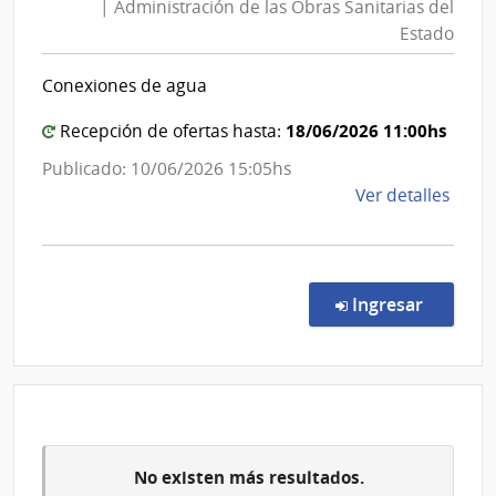
| Administración de las Obras Sanitarias del
del
Obras
Estado
Esta
Sanitarias
|
del
Conexiones de agua
Admin
Estado
de
|
18/06/2026 11:00hs
Recepción de ofertas hasta:
las
Administración
Publicado: 10/06/2026 15:05hs
Obra
de
de
Ver detalles
Sanit
las
la
del
Obras
comp
Esta
Sanitarias
Conc
del
de
en la co
Ingresar
Preci
Estado
7221
|
Admin
de
las
No existen más resultados.
Obra