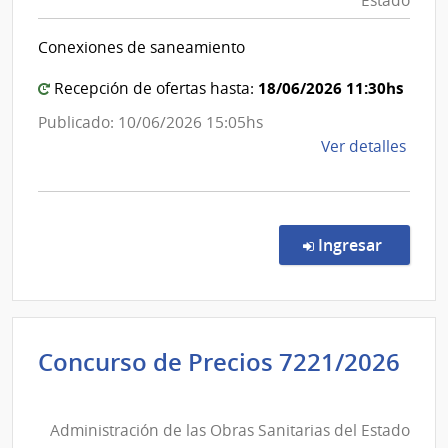
Estado
Esta
Sanitarias
|
del
Conexiones de saneamiento
Admin
Estado
de
|
18/06/2026 11:30hs
Recepción de ofertas hasta:
las
Administración
Publicado: 10/06/2026 15:05hs
Obra
de
de
Ver detalles
Sanit
las
la
del
Obras
comp
Esta
Sanitarias
Conc
del
de
en la co
Ingresar
Preci
Estado
7239
|
Admin
Concurso de Precios 7221/2026
de
Administración
las
de
Obra
Administración de las Obras Sanitarias del Estado
las
Sanit