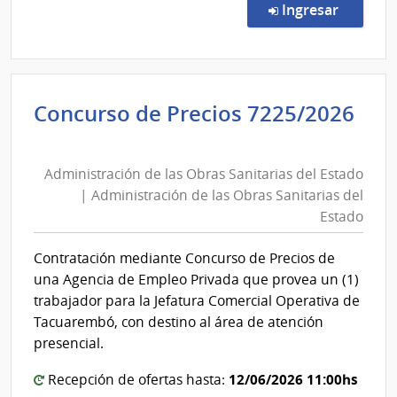
de
en la co
Ingresar
Preci
7235
|
Admin
Concurso de Precios 7225/2026
de
Administración
las
de
Obra
Administración de las Obras Sanitarias del Estado
las
Sanit
| Administración de las Obras Sanitarias del
del
Obras
Estado
Esta
Sanitarias
|
del
Contratación mediante Concurso de Precios de
Admin
Estado
una Agencia de Empleo Privada que provea un (1)
de
|
trabajador para la Jefatura Comercial Operativa de
las
Administración
Tacuarembó, con destino al área de atención
Obra
de
presencial.
Sanit
las
del
12/06/2026 11:00hs
Recepción de ofertas hasta:
Obras
Esta