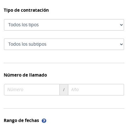
Tipo de contratación
Tipo
de
contratación
Subtipo
de
contratación
Número de llamado
Número
Año
/
de
de
compra
compra
Ayuda
Rango de fechas
sobre