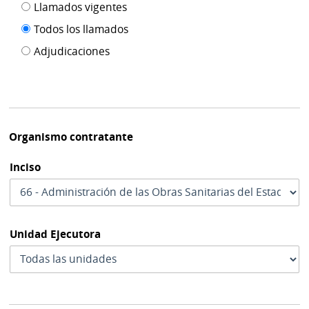
Filtro tipo
Llamados vigentes
por
de
fecha
Todos los llamados
de
publicación
Adjudicaciones
modif
Organismo contratante
Inciso
Unidad Ejecutora