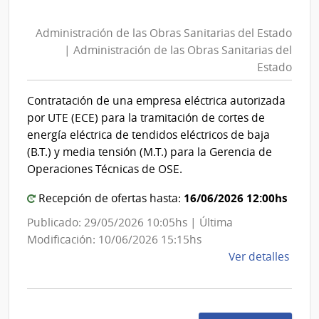
Administración
de
Administración de las Obras Sanitarias del Estado
las
| Administración de las Obras Sanitarias del
Obras
Estado
Sanitarias
del
Contratación de una empresa eléctrica autorizada
Estado
por UTE (ECE) para la tramitación de cortes de
|
energía eléctrica de tendidos eléctricos de baja
Administración
(B.T.) y media tensión (M.T.) para la Gerencia de
de
Operaciones Técnicas de OSE.
las
16/06/2026 12:00hs
Recepción de ofertas hasta:
Obras
Sanitarias
Publicado: 29/05/2026 10:05hs | Última
del
Modificación: 10/06/2026 15:15hs
de
Ver detalles
Estado
la
comp
Conc