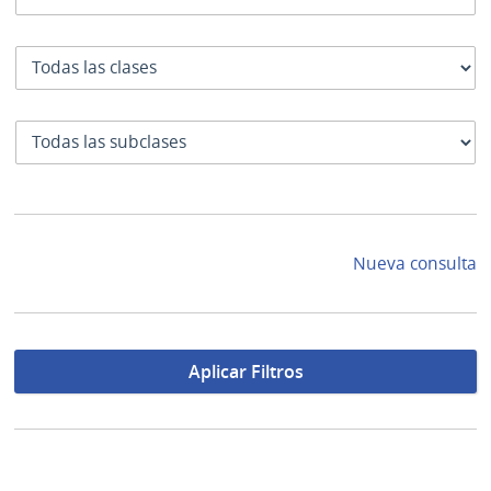
Clase
SubClase
Nueva consulta
Aplicar Filtros