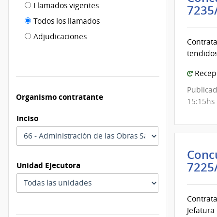
Filtro tipo
Llamados vigentes
por
7235
de
fecha
Todos los llamados
de
publicación
Adjudicaciones
modificación
Contrata
tendidos
Recepc
Publicad
Organismo contratante
15:15hs
Inciso
Concu
7225
Unidad Ejecutora
Contrata
Jefatura