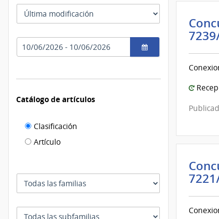
las
Tipo
fechas
Concu
como
de
se
fecha
7239
usan
Rango
por
de
el
fechas
Conexio
cual
se
Recepc
filtra
Catálogo de artículos
Publicad
Filtro de
Clasificación
catálogo
Artículo
de
Concu
artículos
7221
Familia
Conexio
Subfamilia