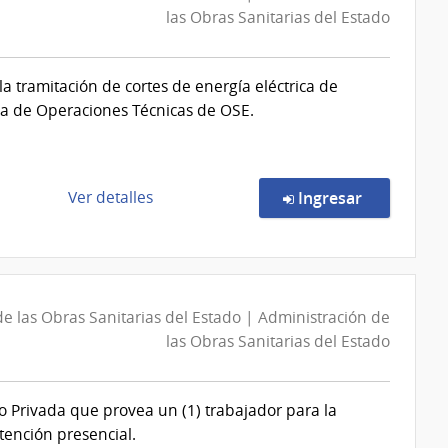
las Obras Sanitarias del Estado
a tramitación de cortes de energía eléctrica de
ncia de Operaciones Técnicas de OSE.
de
en la comp
Ver detalles
Ingresar
la
compra
Concurso
de
Precios
e las Obras Sanitarias del Estado | Administración de
7235/2026
las Obras Sanitarias del Estado
|
Administración
 Privada que provea un (1) trabajador para la
de
tención presencial.
las