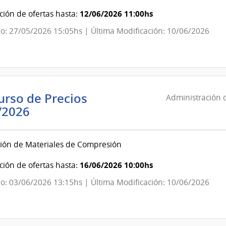
del
12/06/2026 11:00hs
ión de ofertas hasta:
Estado
o: 27/05/2026 15:05hs | Última Modificación: 10/06/2026
|
Administración
de
las
Obras
rso de Precios
Administración d
Sanitarias
Administración
/2026
del
de
Estado
las
ión de Materiales de Compresión
Obras
Sanitarias
16/06/2026 10:00hs
ión de ofertas hasta:
del
o: 03/06/2026 13:15hs | Última Modificación: 10/06/2026
Estado
|
Administración