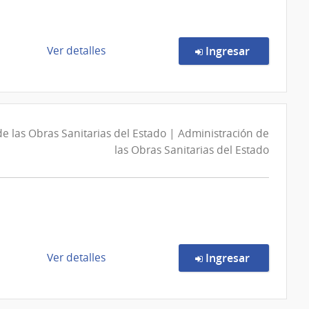
Obras
Sanitarias
del
de
en la comp
Ver detalles
Ingresar
Estado
la
|
compra
Administración
Concurso
de
de
las
Precios
e las Obras Sanitarias del Estado | Administración de
Obras
7225/2026
las Obras Sanitarias del Estado
Sanitarias
|
del
Administración
Estado
de
las
Obras
Sanitarias
de
en la comp
Ver detalles
Ingresar
del
la
Estado
compra
|
Concurso