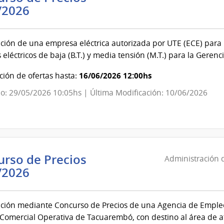
Administración
/2026
de
las
ción de una empresa eléctrica autorizada por UTE (ECE) para l
Obras
 eléctricos de baja (B.T.) y media tensión (M.T.) para la Gere
Sanitarias
del
16/06/2026 12:00hs
ión de ofertas hasta:
Estado
o: 29/05/2026 10:05hs | Última Modificación: 10/06/2026
|
Administración
de
las
Obras
rso de Precios
Administración d
Sanitarias
Administración
/2026
del
de
Estado
las
ción mediante Concurso de Precios de una Agencia de Empleo
Obras
 Comercial Operativa de Tacuarembó, con destino al área de a
Sanitarias