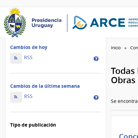
Cambios de hoy
Inicio
Con
Cambios
RSS
Cambios
de
de
Todas 
hoy
la
Obras 
ordenados
de
Cambios de la última semana
por
hoy
fecha
Cambios
ordenados
RSS
Cambios
de
Se encontr
de
por
de
modificación
la
fecha
la
última
de
última
Tipo de publicación
semana
modificación
semana
Concu
ordenados