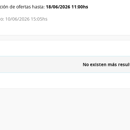
Sanitarias
18/06/2026 11:00hs
ión de ofertas hasta:
del
o: 10/06/2026 15:05hs
Estado
|
Administración
de
las
Obras
No existen más resul
Sanitarias
del
Estado