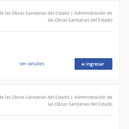
Administración
de
de
Precios
e las Obras Sanitarias del Estado | Administración de
las
6757/2026
las Obras Sanitarias del Estado
Obras
|
Sanitarias
Administración
del
de
Estado
las
Obras
Sanitarias
de
en la comp
Ver detalles
Ingresar
del
la
Estado
compra
|
Concurso
Administración
de
de
e las Obras Sanitarias del Estado | Administración de
Precios
las
las Obras Sanitarias del Estado
7239/2026
Obras
|
Sanitarias
Administración
del
de