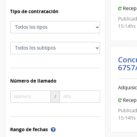
Recepc
Tipo de contratación
Publicad
Tipo
15:14hs
de
contratación
Subtipo
de
Concu
contratación
6757
Número de llamado
Adquisic
Número
Año
/
Recepc
de
de
compra
compra
Publicad
15:14hs
Ayuda
Rango de fechas
sobre