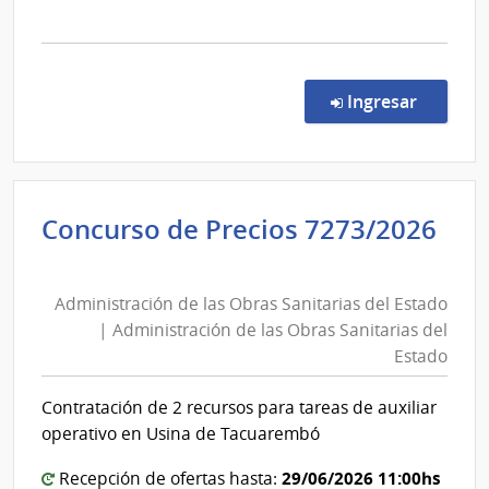
la
Estado
comp
Conc
de
en la co
Ingresar
Preci
7200
|
Admin
Concurso de Precios 7273/2026
de
Administración
las
de
Obra
Administración de las Obras Sanitarias del Estado
las
Sanit
| Administración de las Obras Sanitarias del
del
Obras
Estado
Esta
Sanitarias
|
del
Contratación de 2 recursos para tareas de auxiliar
Admin
Estado
operativo en Usina de Tacuarembó
de
|
las
Administración
29/06/2026 11:00hs
Recepción de ofertas hasta: