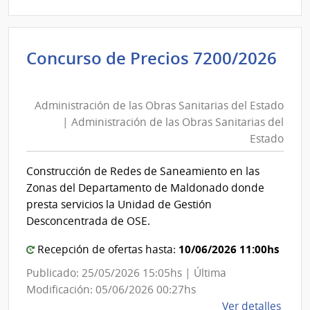
7274
|
Admin
Concurso de Precios 7200/2026
de
Administración
las
de
Obra
Administración de las Obras Sanitarias del Estado
las
Sanit
| Administración de las Obras Sanitarias del
del
Obras
Estado
Esta
Sanitarias
|
del
Construcción de Redes de Saneamiento en las
Admin
Estado
Zonas del Departamento de Maldonado donde
de
|
presta servicios la Unidad de Gestión
las
Administración
Desconcentrada de OSE.
Obra
de
Sanit
10/06/2026 11:00hs
Recepción de ofertas hasta:
las
del
Obras
Publicado: 25/05/2026 15:05hs | Última
Esta
Sanitarias
Modificación: 05/06/2026 00:27hs
del
de
Ver detalles