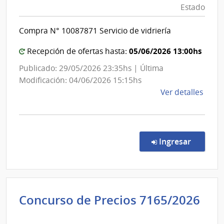
Obras
Estado
del
Sanita
Esta
del
Compra N° 10087871 Servicio de vidriería
|
Estad
Admin
|
05/06/2026 13:00hs
Recepción de ofertas hasta:
de
Admini
Publicado: 29/05/2026 23:35hs | Última
las
de
Modificación: 04/06/2026 15:15hs
Obra
las
de
Ver detalles
Sanit
Obras
la
del
Sanita
comp
Esta
del
Comp
Direc
Estad
en la co
Ingresar
8787
|
Admin
de
Concurso de Precios 7165/2026
las
Administración
Obra
Sanit