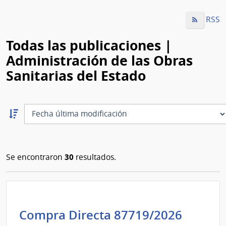
RSS
Todas las publicaciones |
Administración de las Obras
Sanitarias del Estado
Ordernar
descendente:
Ordenar
30
Se encontraron
resultados.
Admini
Compra Directa 87719/2026