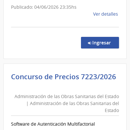
Obra
de
Publicado: 04/06/2026 23:35hs
Sanit
las
de
Ver detalles
del
Obras
la
Esta
Sanitarias
comp
del
Conc
de
Estado
en la co
Ingresar
Preci
7273
|
Admin
Concurso de Precios 7223/2026
de
Administración
las
de
Obra
Administración de las Obras Sanitarias del Estado
las
Sanit
| Administración de las Obras Sanitarias del
del
Obras
Estado
Esta
Sanitarias
|
del
Software de Autenticación Multifactorial
Admin
Estado