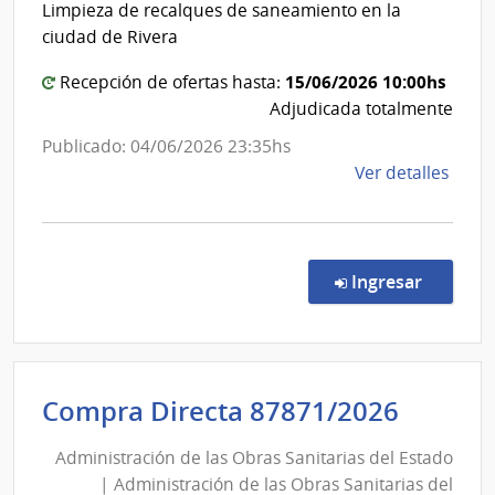
del
Limpieza de recalques de saneamiento en la
Admin
Estado
ciudad de Rivera
de
|
las
Administración
15/06/2026 10:00hs
Recepción de ofertas hasta:
Obra
Adjudicada totalmente
de
Sanit
las
Publicado: 04/06/2026 23:35hs
del
Obras
de
Ver detalles
Esta
Sanitarias
la
del
comp
Conc
Estado
de
en la co
Ingresar
Preci
7202
|
Admin
Admini
Compra Directa 87871/2026
de
de
las
Administración de las Obras Sanitarias del Estado
las
Obra
| Administración de las Obras Sanitarias del
Sanit