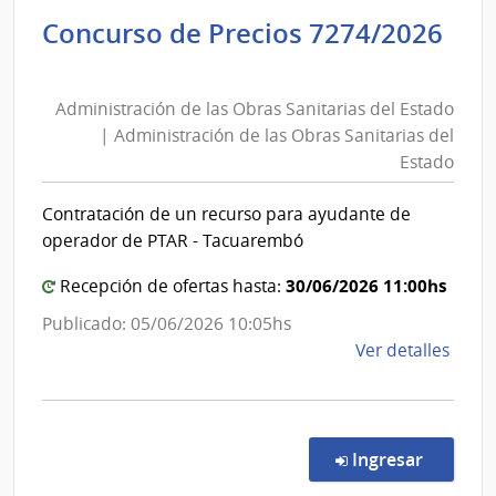
de
Concurso de Precios 7274/2026
las
Administración
Obra
de
Sanit
Administración de las Obras Sanitarias del Estado
las
del
| Administración de las Obras Sanitarias del
Esta
Obras
Estado
|
Sanitarias
Admin
del
Contratación de un recurso para ayudante de
de
Estado
operador de PTAR - Tacuarembó
las
|
Obra
Administración
30/06/2026 11:00hs
Recepción de ofertas hasta:
Sanit
de
Publicado: 05/06/2026 10:05hs
del
las
de
Ver detalles
Esta
Obras
la
Sanitarias
comp
del
Conc
de
Estado
en la co
Ingresar
Preci