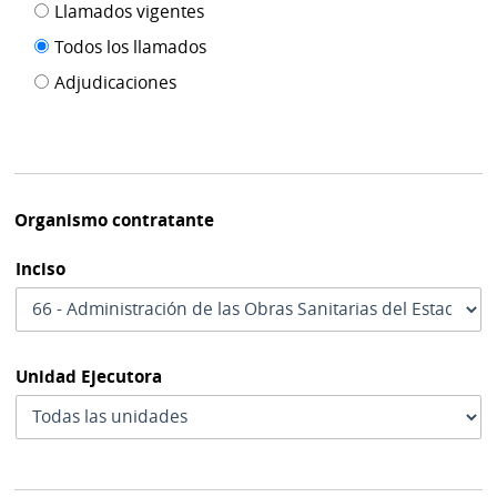
Filtro tipo
Llamados vigentes
por
de
fecha
Todos los llamados
de
publicación
Adjudicaciones
modif
Organismo contratante
Inciso
Unidad Ejecutora