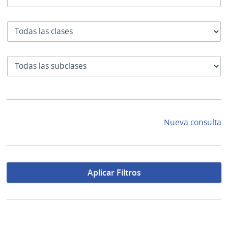
Clase
SubClase
Nueva consulta
Aplicar Filtros