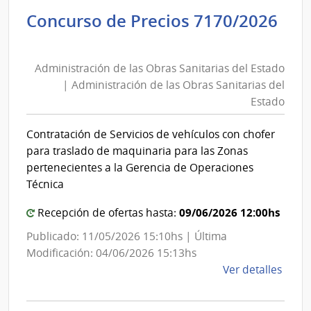
Admin
Concurso de Precios 7170/2026
de
Administración
las
de
Obra
Administración de las Obras Sanitarias del Estado
las
Sanit
| Administración de las Obras Sanitarias del
del
Obras
Estado
Esta
Sanitarias
|
del
Contratación de Servicios de vehículos con chofer
Admin
Estado
para traslado de maquinaria para las Zonas
de
|
pertenecientes a la Gerencia de Operaciones
las
Administración
Técnica
Obra
de
Sanit
09/06/2026 12:00hs
Recepción de ofertas hasta:
las
del
Obras
Publicado: 11/05/2026 15:10hs | Última
Esta
Sanitarias
Modificación: 04/06/2026 15:13hs
del
de
Ver detalles
la
Estado
comp