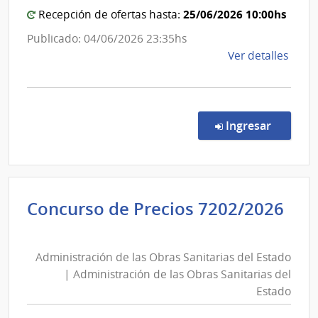
de
|
25/06/2026 10:00hs
Recepción de ofertas hasta:
las
Administración
Publicado: 04/06/2026 23:35hs
Obra
de
de
Ver detalles
Sanit
las
la
del
Obras
comp
Esta
Sanitarias
Conc
del
de
en la co
Ingresar
Preci
Estado
7223
|
Admin
Concurso de Precios 7202/2026
de
Administración
las
de
Obra
Administración de las Obras Sanitarias del Estado
las
Sanit
| Administración de las Obras Sanitarias del
del
Obras
Estado
Esta
Sanitarias
|