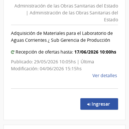
de
Administración de las Obras Sanitarias del Estado
las
del
| Administración de las Obras Sanitarias del
Esta
Obras
Estado
|
Sanitarias
Admin
del
Adquisición de Materiales para el Laboratorio de
de
Estado
Aguas Corrientes ¿ Sub Gerencia de Producción
las
|
Obra
Administración
17/06/2026 10:00hs
Recepción de ofertas hasta:
Sanit
de
Publicado: 29/05/2026 10:05hs | Última
del
las
Modificación: 04/06/2026 15:15hs
Esta
Obras
de
Ver detalles
Sanitarias
la
del
comp
Conc
Estado
de
en la co
Ingresar
Preci
7165
|