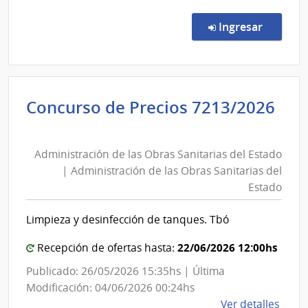
Conc
de
en la co
Ingresar
Preci
7170
|
Admin
Concurso de Precios 7213/2026
de
Administración
las
de
Obra
Administración de las Obras Sanitarias del Estado
las
Sanit
| Administración de las Obras Sanitarias del
del
Obras
Estado
Esta
Sanitarias
|
del
Limpieza y desinfección de tanques. Tbó
Admin
Estado
de
|
22/06/2026 12:00hs
Recepción de ofertas hasta:
las
Administración
Publicado: 26/05/2026 15:35hs | Última
Obra
de
Modificación: 04/06/2026 00:24hs
Sanit
las
de
Ver detalles
del