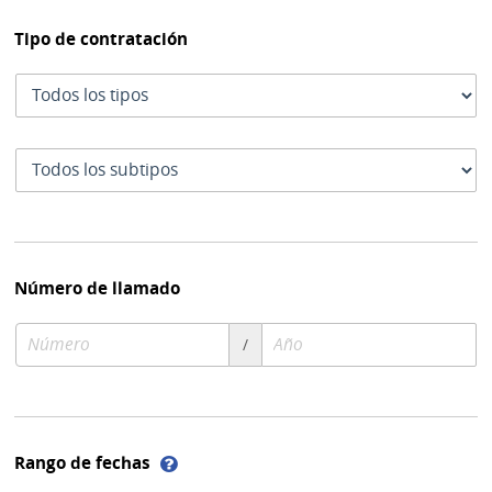
Tipo de contratación
Tipo
de
contratación
Subtipo
de
contratación
Número de llamado
Número
Año
/
de
de
compra
compra
Ayuda
Rango de fechas
sobre