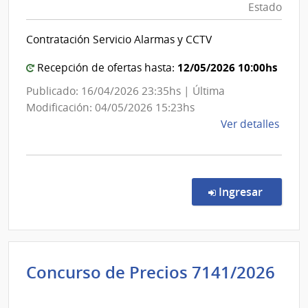
Estado
|
Sanitarias
Admin
del
Contratación Servicio Alarmas y CCTV
de
Estado
las
|
12/05/2026 10:00hs
Recepción de ofertas hasta:
Obra
Administración
Publicado: 16/04/2026 23:35hs | Última
Sanit
de
Modificación: 04/05/2026 15:23hs
del
las
de
Ver detalles
Esta
Obras
la
Sanitarias
comp
del
Conc
de
Estado
en la co
Ingresar
Preci
7100
|
Admin
Concurso de Precios 7141/2026
de
Administración
las
de
Obra