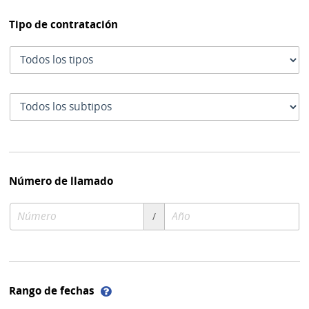
Tipo de contratación
Tipo
de
contratación
Subtipo
de
contratación
Número de llamado
Número
Año
/
de
de
compra
compra
Ayuda
Rango de fechas
sobre