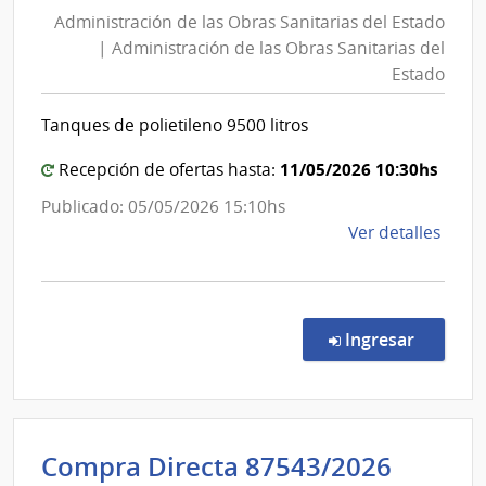
de
Administración de las Obras Sanitarias del Estado
las
| Administración de las Obras Sanitarias del
Obras
Estado
Sanita
del
Tanques de polietileno 9500 litros
Estad
|
11/05/2026 10:30hs
Recepción de ofertas hasta:
Admini
Publicado: 05/05/2026 15:10hs
de
de
Ver detalles
las
la
Obras
comp
Sanita
Comp
del
Direc
en la co
Ingresar
8757
Estad
|
Admin
de
Admini
Compra Directa 87543/2026
las