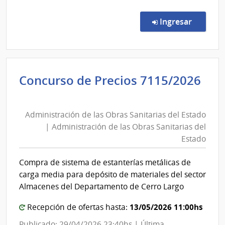
Conc
de
en la co
Ingresar
Preci
7023
|
Admin
Concurso de Precios 7115/2026
de
Administración
las
de
Obra
Administración de las Obras Sanitarias del Estado
las
Sanit
| Administración de las Obras Sanitarias del
del
Obras
Estado
Esta
Sanitarias
|
del
Compra de sistema de estanterías metálicas de
Admin
Estado
carga media para depósito de materiales del sector
de
|
Almacenes del Departamento de Cerro Largo
las
Administración
Obra
13/05/2026 11:00hs
Recepción de ofertas hasta:
de
Sanit
las
Publicado: 29/04/2026 23:40hs | Última
del