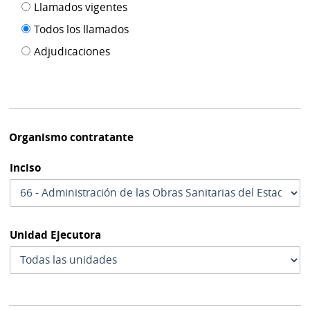
Filtro tipo
Llamados vigentes
por
de
fecha
Todos los llamados
de
publicación
Adjudicaciones
modif
Organismo contratante
Inciso
Unidad Ejecutora