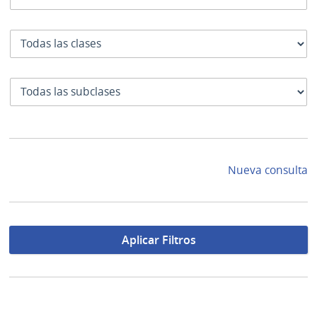
Clase
SubClase
Nueva consulta
Aplicar Filtros