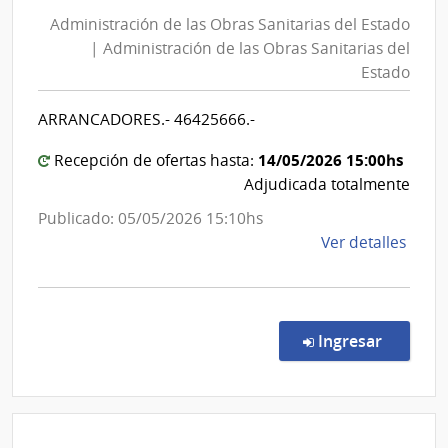
de
Obra
Administración de las Obras Sanitarias del Estado
las
Sanit
| Administración de las Obras Sanitarias del
Obras
del
Estado
Esta
Sanita
|
del
ARRANCADORES.- 46425666.-
Admin
Estad
de
|
14/05/2026 15:00hs
Recepción de ofertas hasta:
las
Admini
Adjudicada totalmente
Obra
de
Publicado: 05/05/2026 15:10hs
Sanit
las
de
Ver detalles
del
Obras
la
Esta
Sanita
comp
del
Comp
Direc
Estad
en la co
Ingresar
8754
|
Admin
de