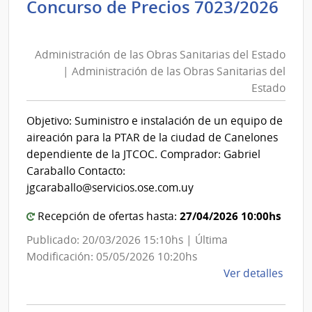
Concurso de Precios 7023/2026
las
Administración
Obra
de
Sanit
Administración de las Obras Sanitarias del Estado
las
del
| Administración de las Obras Sanitarias del
Esta
Obras
Estado
|
Sanitarias
Admin
del
Objetivo: Suministro e instalación de un equipo de
de
Estado
aireación para la PTAR de la ciudad de Canelones
las
|
dependiente de la JTCOC. Comprador: Gabriel
Obra
Administración
Caraballo Contacto:
Sanit
de
jgcaraballo@servicios.ose.com.uy
del
las
Esta
27/04/2026 10:00hs
Recepción de ofertas hasta:
Obras
Sanitarias
Publicado: 20/03/2026 15:10hs | Última
del
Modificación: 05/05/2026 10:20hs
de
Ver detalles
Estado
la
comp