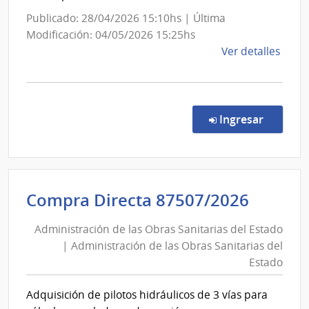
de
Admini
Publicado: 28/04/2026 15:10hs | Última
las
de
Modificación: 04/05/2026 15:25hs
Obra
las
de
Ver detalles
Sanit
Obras
la
del
Sanita
comp
Esta
del
Comp
Direc
Estad
en la co
Ingresar
8757
|
Admin
de
Admini
Compra Directa 87507/2026
las
de
Obra
Administración de las Obras Sanitarias del Estado
las
Sanit
| Administración de las Obras Sanitarias del
Obras
del
Estado
Esta
Sanita
|
del
Adquisición de pilotos hidráulicos de 3 vías para
Admin
Estad