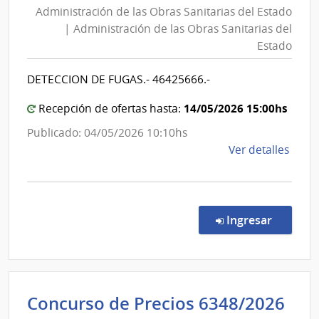
Administración de las Obras Sanitarias del Estado
las
Sanit
| Administración de las Obras Sanitarias del
del
Obras
Estado
Esta
Sanitarias
|
del
DETECCION DE FUGAS.- 46425666.-
Admin
Estado
de
|
14/05/2026 15:00hs
Recepción de ofertas hasta:
las
Administración
Publicado: 04/05/2026 10:10hs
Obra
de
de
Ver detalles
Sanit
las
la
del
Obras
comp
Esta
Sanitarias
Conc
del
de
en la co
Ingresar
Preci
Estado
7141
|
Admin
Concurso de Precios 6348/2026
de