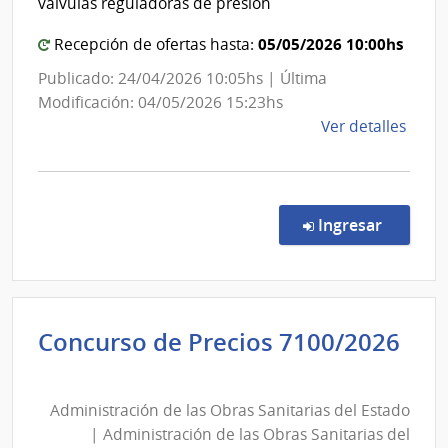
válvulas reguladoras de presión
de
|
las
05/05/2026 10:00hs
Admini
Recepción de ofertas hasta:
Obra
de
Publicado: 24/04/2026 10:05hs | Última
Sanit
las
Modificación: 04/05/2026 15:23hs
del
Obras
de
Ver detalles
Esta
Sanita
la
del
comp
Comp
Estad
Direc
en la co
Ingresar
8750
|
Admin
de
Concurso de Precios 7100/2026
las
Administración
Obra
de
Sanit
Administración de las Obras Sanitarias del Estado
las
del
| Administración de las Obras Sanitarias del
Esta
Obras