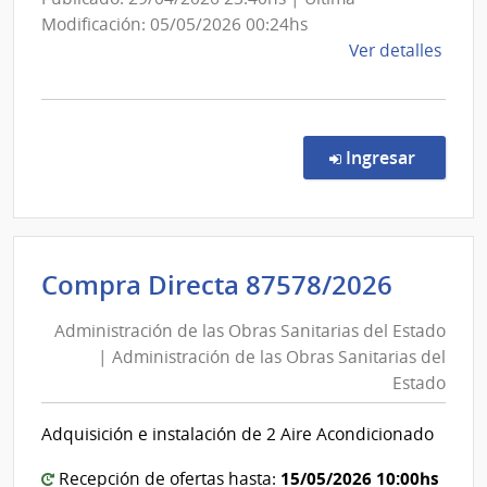
Obras
Modificación: 05/05/2026 00:24hs
Esta
Sanitarias
de
Ver detalles
del
la
comp
Estado
Conc
de
en la co
Ingresar
Preci
7115
|
Admin
Admini
Compra Directa 87578/2026
de
de
las
Administración de las Obras Sanitarias del Estado
las
Obra
| Administración de las Obras Sanitarias del
Obras
Sanit
Estado
del
Sanita
Esta
del
Adquisición e instalación de 2 Aire Acondicionado
|
Estad
Admin
|
15/05/2026 10:00hs
Recepción de ofertas hasta: