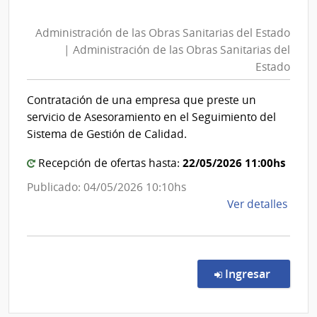
Administración
las
de
Obra
Administración de las Obras Sanitarias del Estado
las
Sanit
| Administración de las Obras Sanitarias del
del
Obras
Estado
Esta
Sanitarias
|
del
Contratación de una empresa que preste un
Admin
Estado
servicio de Asesoramiento en el Seguimiento del
de
|
Sistema de Gestión de Calidad.
las
Administración
Obra
22/05/2026 11:00hs
Recepción de ofertas hasta:
de
Sanit
las
Publicado: 04/05/2026 10:10hs
del
Obras
de
Ver detalles
Esta
Sanitarias
la
del
comp
Conc
Estado
de
en la co
Ingresar
Preci
6348