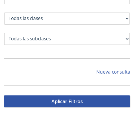
Clase
SubClase
Nueva consulta
Aplicar Filtros