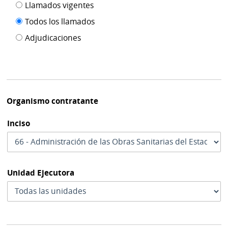
Filtro tipo
Llamados vigentes
por
de
fecha
Todos los llamados
de
publicación
Adjudicaciones
modif
Organismo contratante
Inciso
Unidad Ejecutora