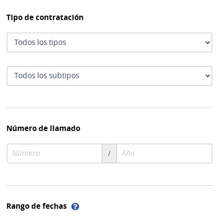
Tipo de contratación
Tipo
de
contratación
Subtipo
de
contratación
Número de llamado
Número
Año
/
de
de
compra
compra
Ayuda
Rango de fechas
sobre