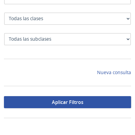
Clase
SubClase
Nueva consulta
Aplicar Filtros