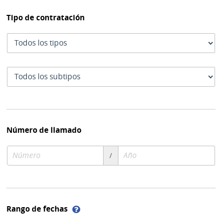
Tipo de contratación
Tipo
de
contratación
Subtipo
de
contratación
Número de llamado
Número
Año
/
de
de
compra
compra
Ayuda
Rango de fechas
sobre