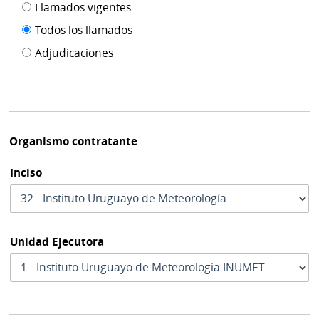
Filtro tipo
Llamados vigentes
por
de
fecha
Todos los llamados
de
publicación
Adjudicaciones
modif
Organismo contratante
Inciso
Unidad Ejecutora