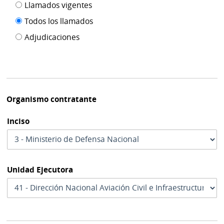
Filtro tipo
Llamados vigentes
por
de
fecha
Todos los llamados
de
publicación
Adjudicaciones
modif
Organismo contratante
Inciso
Unidad Ejecutora