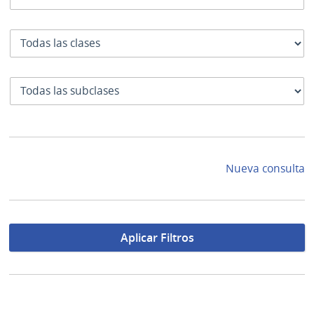
Clase
SubClase
Nueva consulta
Aplicar Filtros