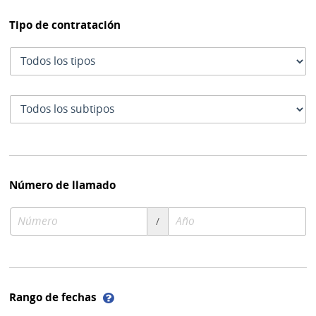
Tipo de contratación
Tipo
de
contratación
Subtipo
de
contratación
Número de llamado
Número
Año
/
de
de
compra
compra
Ayuda
Rango de fechas
sobre