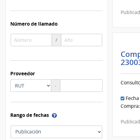
Publicad
Número de llamado
Número
Año
/
de
de
compra
compra
Comp
2300
Proveedor
Consult
Tipo
Número
-
documento
de
documento
Fecha
Compra:
Ayuda
Rango de fechas
sobre
Publicad
las
Tipo
fechas
como
de