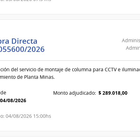
Administración
Nacional
de
Combustible,
Alcohol
ra Directa
Adminis
y
Administración
055600/2026
Admini
Portland
Nacional
de
ción del servicio de montaje de columna para CCTV e ilumina
Combustible,
miento de Planta Minas.
Alcohol
y
 de
$ 289.018,00
Monto adjudicado:
Portland
04/08/2026
|
Administración
o: 04/08/2026 15:00hs
Nacional
de
Combustible,