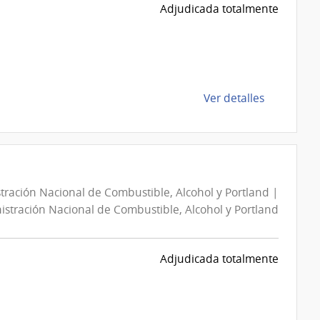
Nacional
Adjudicada totalmente
de
Combustib
Alcohol
y
Portland
de
Ver detalles
|
la
Administra
compra
Nacional
Compra
de
Directa
Combustib
13048579
Alcohol
tración Nacional de Combustible, Alcohol y Portland |
|
y
stración Nacional de Combustible, Alcohol y Portland
Administra
Portland
Nacional
de
Adjudicada totalmente
Combustib
Alcohol
y