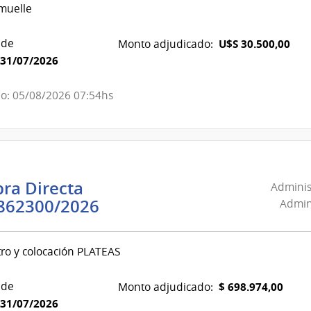
 muelle
Combustible,
Alcohol
 de
U$S 30.500,00
Monto adjudicado:
y
31/07/2026
Portland
|
o: 05/08/2026 07:54hs
Administración
Nacional
de
Combustible,
Alcohol
ra Directa
Adminis
y
Administración
862300/2026
Admini
Portland
Nacional
de
ro y colocación PLATEAS
Combustible,
Alcohol
 de
$ 698.974,00
Monto adjudicado:
y
31/07/2026