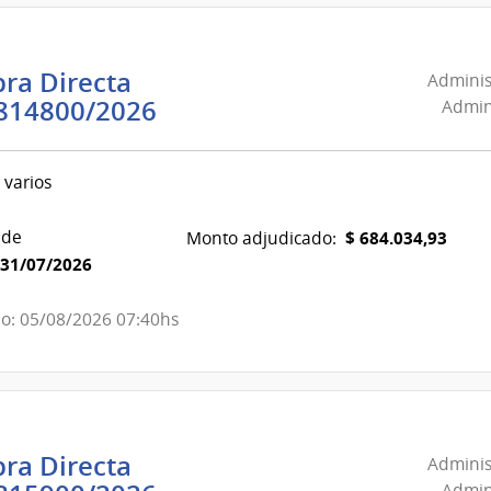
de
Combustible,
Alcohol
ra Directa
Adminis
y
Administración
814800/2026
Admini
Portland
Nacional
de
 varios
Combustible,
Alcohol
 de
$ 684.034,93
Monto adjudicado:
y
31/07/2026
Portland
|
o: 05/08/2026 07:40hs
Administración
Nacional
de
Combustible,
Alcohol
ra Directa
Adminis
y
Admini