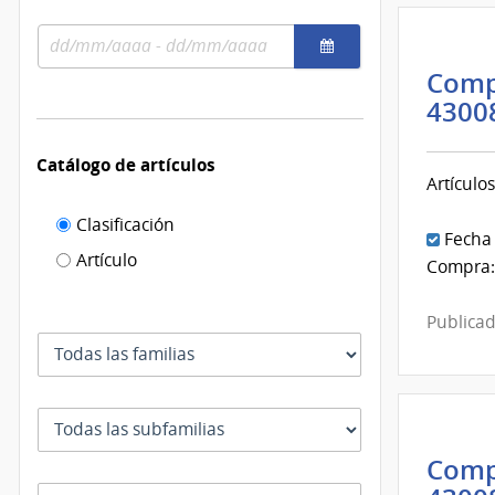
se
fecha
usan
Rango
por
de
el
Comp
fechas
cual
4300
se
filtra
Catálogo de artículos
Artículos
Filtro de
Clasificación
Fecha
catálogo
Artículo
Compra:
de
artículos
Publicad
Familia
Subfamilia
Comp
Clase