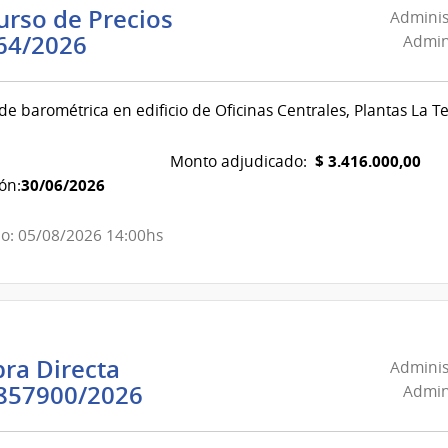
rso de Precios
Adminis
Administración
64/2026
Admini
Nacional
de
 de barométrica en edificio de Oficinas Centrales, Plantas La T
Combustible,
Alcohol
$ 3.416.000,00
Monto adjudicado:
y
30/06/2026
ón:
Portland
|
o: 05/08/2026 14:00hs
Administración
Nacional
de
Combustible,
Alcohol
ra Directa
Adminis
y
Administración
857900/2026
Admini
Portland
Nacional
de