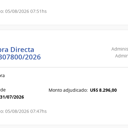
Portland
|
o: 05/08/2026 07:51hs
Administración
Nacional
de
Combustible,
Alcohol
ra Directa
Adminis
y
Administración
307800/2026
Admini
Portland
Nacional
de
ora
Combustible,
Alcohol
 de
U$S 8.296,00
Monto adjudicado:
y
31/07/2026
Portland
|
o: 05/08/2026 07:47hs
Administración
Nacional