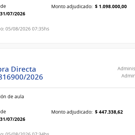
Alcohol
 de
$ 1.098.000,00
Monto adjudicado:
y
31/07/2026
Portland
|
o: 05/08/2026 07:35hs
Administración
Nacional
de
Combustible,
Alcohol
ra Directa
Adminis
y
Administración
816900/2026
Admini
Portland
Nacional
de
ión de aula
Combustible,
Alcohol
 de
$ 447.338,62
Monto adjudicado:
y
31/07/2026
Portland
|
o: 05/08/2026 07:34hs