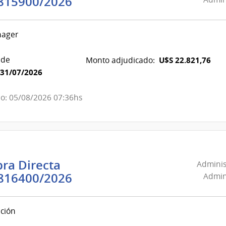
Administración
815900/2026
Portland
Nacional
de
nager
Combustible,
Alcohol
 de
U$S 22.821,76
Monto adjudicado:
y
31/07/2026
Portland
|
o: 05/08/2026 07:36hs
Administración
Nacional
de
Combustible,
Alcohol
ra Directa
Adminis
y
Administración
816400/2026
Admini
Portland
Nacional
de
ción
Combustible,