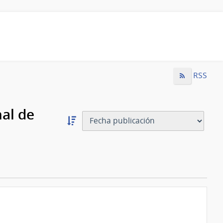
RSS
al de
Ordernar
descendente:
Ordenar