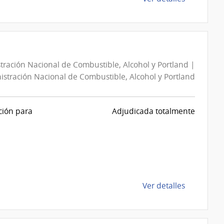
Administra
la
Nacional
compra
de
Compra
Combustib
Directa
Alcohol
43008169
y
tración Nacional de Combustible, Alcohol y Portland |
|
Portland
stración Nacional de Combustible, Alcohol y Portland
Administra
Nacional
de
ción para
Adjudicada totalmente
Combustib
Alcohol
y
Portland
|
Administra
de
Ver detalles
Nacional
la
de
compra
Combustib
Compra