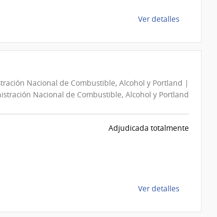
Portland
|
de
Ver detalles
Administra
la
Nacional
compra
de
Compra
Combustib
Directa
Alcohol
13048623
y
tración Nacional de Combustible, Alcohol y Portland |
|
Portland
stración Nacional de Combustible, Alcohol y Portland
Administra
Nacional
de
Adjudicada totalmente
Combustib
Alcohol
y
Portland
|
de
Ver detalles
Administra
la
Nacional
compra
de