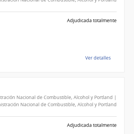
Administra
Nacional
de
Adjudicada totalmente
Combustib
Alcohol
y
Portland
|
de
Ver detalles
Administra
la
Nacional
compra
de
Compra
Combustib
Directa
Alcohol
43008159
y
tración Nacional de Combustible, Alcohol y Portland |
|
Portland
stración Nacional de Combustible, Alcohol y Portland
Administra
Nacional
de
Adjudicada totalmente
Combustib