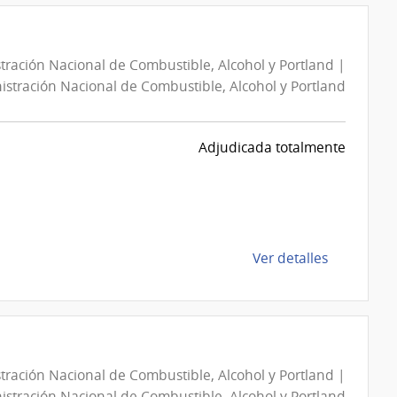
Compra
Combustib
Directa
Alcohol
23003078
y
tración Nacional de Combustible, Alcohol y Portland |
|
Portland
stración Nacional de Combustible, Alcohol y Portland
Administra
Nacional
de
Adjudicada totalmente
Combustib
Alcohol
y
Portland
|
de
Ver detalles
Administra
la
Nacional
compra
de
Compra
Combustib
Directa
Alcohol
43008148
y
tración Nacional de Combustible, Alcohol y Portland |
|
Portland
stración Nacional de Combustible, Alcohol y Portland