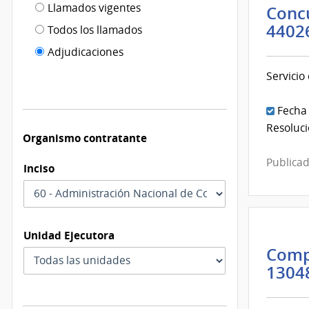
Filtro tipo
Llamados vigentes
Concu
por
de
fecha
4402
Todos los llamados
de
publicación
Adjudicaciones
modificación
Servicio
Fecha
Resoluci
Organismo contratante
Publicad
Inciso
Unidad Ejecutora
Comp
1304