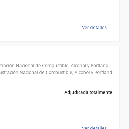
Alcohol
y
Portland
|
de
Ver detalles
Administra
la
Nacional
compra
de
Compra
Combustib
Directa
Alcohol
43008164
y
tración Nacional de Combustible, Alcohol y Portland |
|
Portland
stración Nacional de Combustible, Alcohol y Portland
Administra
Nacional
de
Adjudicada totalmente
Combustib
Alcohol
y
Portland
|
de
Ver detalles