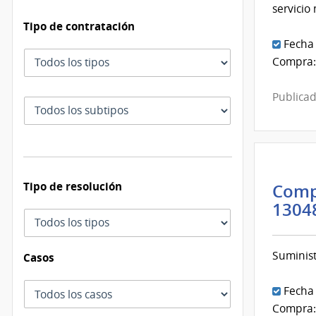
servicio
Tipo de contratación
Fecha
Tipo
Compra:
de
contratación
Publicad
Subtipo
de
contratación
Tipo de resolución
Comp
1304
Tipo
de
resolución
Suminist
Casos
Casos
Fecha
Compra: