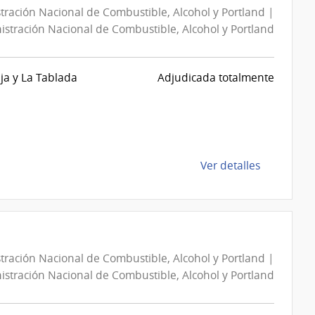
tración Nacional de Combustible, Alcohol y Portland |
stración Nacional de Combustible, Alcohol y Portland
eja y La Tablada
Adjudicada totalmente
de
Ver detalles
la
compra
Concurso
de
Precios
tración Nacional de Combustible, Alcohol y Portland |
440264/20
stración Nacional de Combustible, Alcohol y Portland
|
Administra