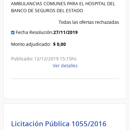
Estad
Banco
AMBULANCIAS COMUNES PARA EL HOSPITAL DEL
|
de
BANCO DE SEGUROS DEL ESTADO
Banc
Seguros
de
Todas las ofertas rechazadas
del
Segur
Estado
27/11/2019
Fecha Resolución:
del
$ 0,00
Monto adjudicado:
Estad
Publicado: 12/12/2019 15:15hs
de
Ver detalles
la
compra
Licitación
Pública
1059/2019
|
Banco
de
Banc
Licitación Pública 1055/2016
Seguros