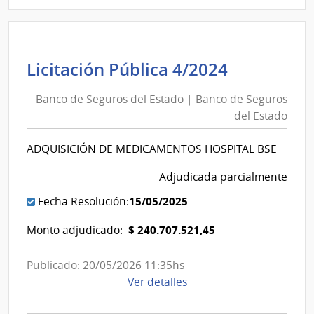
3/2025
|
Banco
de
Banco
Licitación Pública 4/2024
Seguros
de
del
Banco de Seguros del Estado | Banco de Seguros
Seguros
Estado
del Estado
del
|
Estado
Banco
ADQUISICIÓN DE MEDICAMENTOS HOSPITAL BSE
|
de
Banco
Adjudicada parcialmente
Seguros
de
del
15/05/2025
Fecha Resolución:
Seguros
Estado
del
$ 240.707.521,45
Monto adjudicado:
Estado
Publicado: 20/05/2026 11:35hs
de
Ver detalles
la