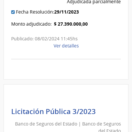
Adjudicada parcialmente
Estado
29/11/2023
Fecha Resolución:
$ 27.390.000,00
Monto adjudicado:
Publicado: 08/02/2024 11:45hs
de
Ver detalles
la
compra
Licitación
Pública
4/2023
|
Banco
de
Seguros
Banco
Licitación Pública 3/2023
del
de
Estado
Banco de Seguros del Estado | Banco de Seguros
Seguros
|
del Estado