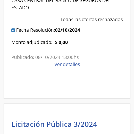
CASA CENTRAL DEL BANCO DE SEGUROS DEL
de
del
ESTADO
Seguros
Estado
Todas las ofertas rechazadas
del
Estado
02/10/2024
Fecha Resolución:
$ 0,00
Monto adjudicado:
Publicado: 08/10/2024 13:00hs
de
Ver detalles
la
compra
Licitación
Pública
7/2024
|
Banco
de
Banco
Licitación Pública 3/2024
Seguros
de