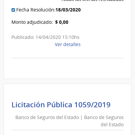
18/03/2020
Fecha Resolución:
$ 0,00
Monto adjudicado:
Publicado: 14/04/2020 15:10hs
de
Ver detalles
la
compra
Licitación
Pública
1060/2020
|
Banco
de
Banc
Licitación Pública 1059/2019
Seguros
de
del
Banco de Seguros del Estado | Banco de Seguros
Segur
Estado
del Estado
del
|