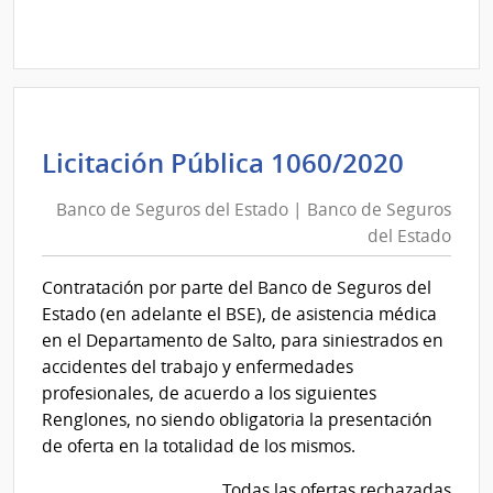
Licitación
Pública
1061/2020
|
Banco
de
Banc
Licitación Pública 1060/2020
Seguros
de
del
Banco de Seguros del Estado | Banco de Seguros
Segur
Estado
del Estado
del
|
Estad
Banco
Contratación por parte del Banco de Seguros del
|
de
Estado (en adelante el BSE), de asistencia médica
Banc
Seguros
en el Departamento de Salto, para siniestrados en
de
del
accidentes del trabajo y enfermedades
Segur
Estado
profesionales, de acuerdo a los siguientes
del
Renglones, no siendo obligatoria la presentación
Estad
de oferta en la totalidad de los mismos.
Todas las ofertas rechazadas