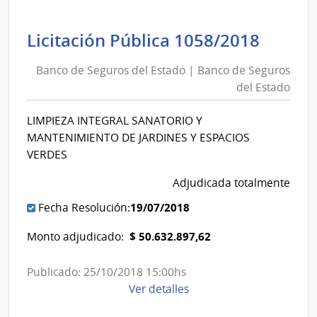
|
Banco
de
Banc
Licitación Pública 1058/2018
Seguros
de
del
Banco de Seguros del Estado | Banco de Seguros
Segur
Estado
del Estado
del
|
Estad
Banco
LIMPIEZA INTEGRAL SANATORIO Y
|
de
MANTENIMIENTO DE JARDINES Y ESPACIOS
Banc
Seguros
VERDES
de
del
Adjudicada totalmente
Segur
Estado
del
19/07/2018
Fecha Resolución:
Estad
$ 50.632.897,62
Monto adjudicado:
Publicado: 25/10/2018 15:00hs
de
Ver detalles
la