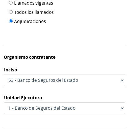
Filtro tipo
Llamados vigentes
por
de
fecha
Todos los llamados
de
publicación
Adjudicaciones
modif
Organismo contratante
Inciso
Unidad Ejecutora