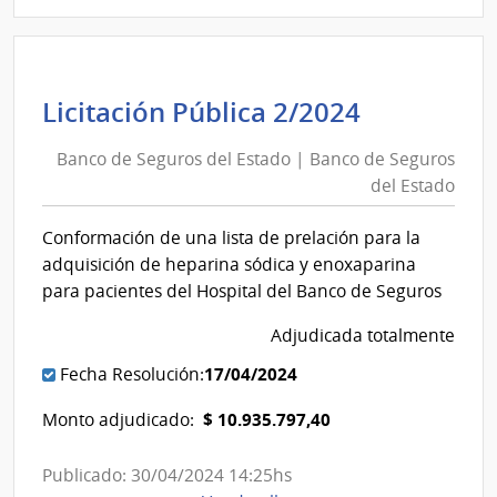
5/2024
|
Banco
de
Banco
Licitación Pública 2/2024
Seguros
de
del
Banco de Seguros del Estado | Banco de Seguros
Seguros
Estado
del Estado
del
|
Estado
Banco
Conformación de una lista de prelación para la
|
de
adquisición de heparina sódica y enoxaparina
Banco
Seguros
para pacientes del Hospital del Banco de Seguros
de
del
Adjudicada totalmente
Seguros
Estado
del
17/04/2024
Fecha Resolución:
Estado
$ 10.935.797,40
Monto adjudicado:
Publicado: 30/04/2024 14:25hs