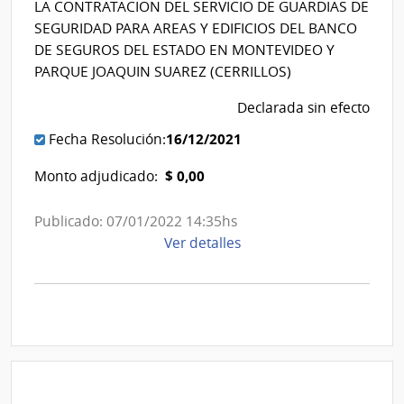
Banco
LA CONTRATACION DEL SERVICIO DE GUARDIAS DE
|
de
SEGURIDAD PARA AREAS Y EDIFICIOS DEL BANCO
Banco
Seguros
DE SEGUROS DEL ESTADO EN MONTEVIDEO Y
de
del
PARQUE JOAQUIN SUAREZ (CERRILLOS)
Seguros
Estado
Declarada sin efecto
del
Estado
16/12/2021
Fecha Resolución:
$ 0,00
Monto adjudicado:
Publicado: 07/01/2022 14:35hs
de
Ver detalles
la
compra
Licitación
Pública
2/2021
|
Banco