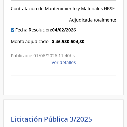
Estado
Contratación de Mantenimiento y Materiales HBSE.
|
Banco
Adjudicada totalmente
de
04/02/2026
Fecha Resolución:
Seguros
del
$ 46.530.604,80
Monto adjudicado:
Estado
Publicado: 01/06/2026 11:40hs
de
Ver detalles
la
compra
Licitación
Pública
1/2025
|
Banco
de
Banco
Licitación Pública 3/2025
Seguros
de