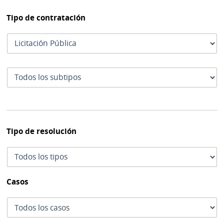
Tipo de contratación
Tipo
de
contratación
Subtipo
de
contratación
Tipo de resolución
Tipo
de
resolución
Casos
Casos