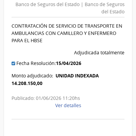
del
Banco de Seguros del Estado | Banco de Seguros
Seguros
Estado
del Estado
del
|
Estado
Banco
CONTRATACIÓN DE SERVICIO DE TRANSPORTE EN
|
de
AMBULANCIAS CON CAMILLERO Y ENFERMERO
Banco
Seguros
PARA EL HBSE
de
del
Adjudicada totalmente
Seguros
Estado
del
15/04/2026
Fecha Resolución:
Estado
UNIDAD INDEXADA
Monto adjudicado:
14.208.150,00
Publicado: 01/06/2026 11:20hs
de
Ver detalles
la
compra
Licitación
Pública