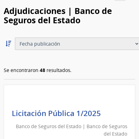
Adjudicaciones | Banco de
Seguros del Estado
Ordernar
descendente:
Ordenar
48
Se encontraron
resultados.
Banco
Licitación Pública 1/2025
de
Banco de Seguros del Estado | Banco de Seguros
Seguros
del Estado
del