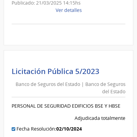
Publicado: 21/03/2025 14:15hs
de
Ver detalles
la
compra
Licitación
Pública
8/2024
|
Banco
de
Banco
Licitación Pública 5/2023
Seguros
de
del
Banco de Seguros del Estado | Banco de Seguros
Seguros
Estado
del Estado
del
|
Estado
Banco
PERSONAL DE SEGURIDAD EDIFICIOS BSE Y HBSE
|
de
Banco
Adjudicada totalmente
Seguros
de
del
02/10/2024
Fecha Resolución:
Seguros
Estado