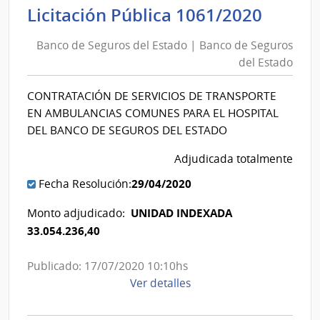
de
Banc
Licitación Pública 1061/2020
Seguros
de
del
Banco de Seguros del Estado | Banco de Seguros
Segur
Estado
del Estado
del
|
Estad
Banco
CONTRATACIÓN DE SERVICIOS DE TRANSPORTE
|
de
EN AMBULANCIAS COMUNES PARA EL HOSPITAL
Banc
Seguros
DEL BANCO DE SEGUROS DEL ESTADO
de
del
Adjudicada totalmente
Segur
Estado
del
29/04/2020
Fecha Resolución:
Estad
UNIDAD INDEXADA
Monto adjudicado:
33.054.236,40
Publicado: 17/07/2020 10:10hs
de
Ver detalles
la
compra