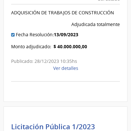
del
Banco
Estado
de
ADQUISICIÓN DE TRABAJOS DE CONSTRUCCIÓN
|
Seguros
Banco
Adjudicada totalmente
del
de
Estado
13/09/2023
Fecha Resolución:
Seguros
del
$ 40.000.000,00
Monto adjudicado:
Estado
Publicado: 28/12/2023 10:35hs
de
Ver detalles
la
compra
Licitación
Pública
3/2023
|
Banco
de
Banco
Licitación Pública 1/2023