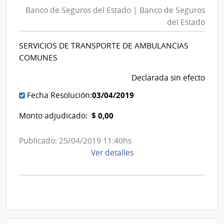
de
del
Banco de Seguros del Estado | Banco de Seguros
Segur
Estado
del Estado
del
|
Estad
Banco
SERVICIOS DE TRANSPORTE DE AMBULANCIAS
|
de
COMUNES
Banc
Seguros
de
Declarada sin efecto
del
Segur
Estado
03/04/2019
Fecha Resolución:
del
$ 0,00
Monto adjudicado:
Estad
Publicado: 25/04/2019 11:40hs
de
Ver detalles
la
compra
Licitación
Pública
1055/2016