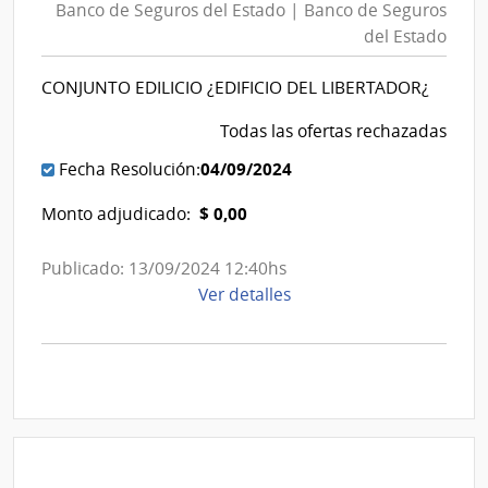
del
Banco de Seguros del Estado | Banco de Seguros
Seguros
Estado
del Estado
del
|
Estado
Banco
CONJUNTO EDILICIO ¿EDIFICIO DEL LIBERTADOR¿
|
de
Banco
Todas las ofertas rechazadas
Seguros
de
del
04/09/2024
Fecha Resolución:
Seguros
Estado
del
$ 0,00
Monto adjudicado:
Estado
Publicado: 13/09/2024 12:40hs
de
Ver detalles
la
compra
Licitación
Pública
3/2024
|
Banco