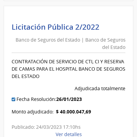
1/2023
|
Banco
de
Banco
Licitación Pública 2/2022
Seguros
de
del
Banco de Seguros del Estado | Banco de Seguros
Seguros
Estado
del Estado
del
|
Estado
Banco
CONTRATACIÓN DE SERVICIO DE CTI, CI Y RESERVA
|
de
DE CAMAS PARA EL HOSPITAL BANCO DE SEGUROS
Banco
Seguros
DEL ESTADO
de
del
Adjudicada totalmente
Seguros
Estado
del
26/01/2023
Fecha Resolución:
Estado
$ 40.000.047,69
Monto adjudicado:
Publicado: 24/03/2023 17:10hs
de
Ver detalles