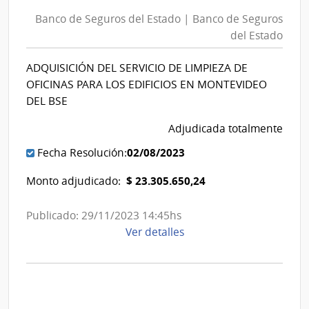
Seguros
de
del
Banco de Seguros del Estado | Banco de Seguros
Seguros
Estado
del Estado
del
|
Estado
Banco
ADQUISICIÓN DEL SERVICIO DE LIMPIEZA DE
|
de
OFICINAS PARA LOS EDIFICIOS EN MONTEVIDEO
Banco
Seguros
DEL BSE
de
del
Adjudicada totalmente
Seguros
Estado
del
02/08/2023
Fecha Resolución:
Estado
$ 23.305.650,24
Monto adjudicado:
Publicado: 29/11/2023 14:45hs
de
Ver detalles
la
compra
Licitación
Pública