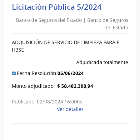
de
Banco
Licitación Pública 5/2024
Seguros
de
del
Banco de Seguros del Estado | Banco de Seguros
Seguros
Estado
del Estado
del
|
Estado
Banco
ADQUISICIÓN DE SERVICIO DE LIMPIEZA PARA EL
|
de
HBSE
Banco
Seguros
de
Adjudicada totalmente
del
Seguros
Estado
05/06/2024
Fecha Resolución:
del
$ 58.482.308,94
Monto adjudicado:
Estado
Publicado: 02/08/2024 16:00hs
de
Ver detalles
la
compra
Licitación
Pública