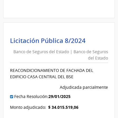
compra
Licitación
Pública
4/2024
|
Banco
de
Banco
Licitación Pública 8/2024
Seguros
de
del
Banco de Seguros del Estado | Banco de Seguros
Seguros
Estado
del Estado
del
|
Estado
Banco
REACONDICIONAMIENTO DE FACHADA DEL
|
de
EDIFICIO CASA CENTRAL DEL BSE
Banco
Seguros
de
Adjudicada parcialmente
del
Seguros
Estado
29/01/2025
Fecha Resolución:
del
$ 34.015.519,06
Monto adjudicado:
Estado