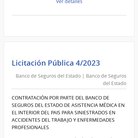
de
Ver detalles
la
compra
Licitación
Pública
2/2024
|
Banco
de
Banco
Licitación Pública 4/2023
Seguros
de
del
Banco de Seguros del Estado | Banco de Seguros
Seguros
Estado
del Estado
del
|
Estado
Banco
CONTRATACIÓN POR PARTE DEL BANCO DE
|
de
SEGUROS DEL ESTADO DE ASISTENCIA MÉDICA EN
Banco
Seguros
EL INTERIOR DEL PAIS PARA SINIESTRADOS EN
de
del
ACCIDENTES DEL TRABAJO Y ENFERMEDADES
Seguros
Estado
PROFESIONALES
del