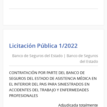
la
compra
Licitación
Pública
2/2022
|
Banco
de
Banco
Licitación Pública 1/2022
Seguros
de
del
Banco de Seguros del Estado | Banco de Seguros
Seguros
Estado
del Estado
del
|
Estado
Banco
CONTRATACIÓN POR PARTE DEL BANCO DE
|
de
SEGUROS DEL ESTADO DE ASISTENCIA MÉDICA EN
Banco
Seguros
EL INTERIOR DEL PAIS PARA SINIESTRADOS EN
de
del
ACCIDENTES DEL TRABAJO Y ENFERMEDADES
Seguros
Estado
PROFESIONALES
del
Adjudicada totalmente