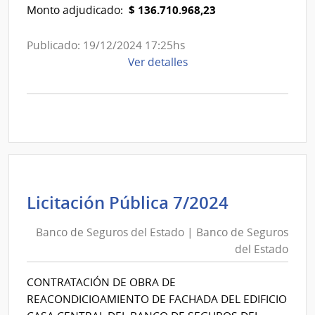
del
$ 136.710.968,23
Monto adjudicado:
Estado
Publicado: 19/12/2024 17:25hs
de
Ver detalles
la
compra
Licitación
Pública
5/2023
|
Banco
de
Banco
Licitación Pública 7/2024
Seguros
de
del
Banco de Seguros del Estado | Banco de Seguros
Seguros
Estado
del Estado
del
|
Estado
Banco
CONTRATACIÓN DE OBRA DE
|
de
REACONDICIOAMIENTO DE FACHADA DEL EDIFICIO
Banco
Seguros