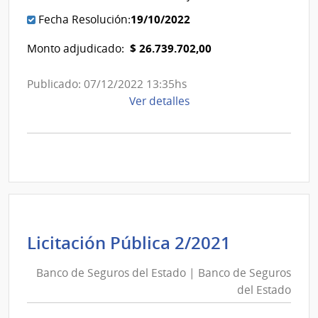
Estado
19/10/2022
Fecha Resolución:
$ 26.739.702,00
Monto adjudicado:
Publicado: 07/12/2022 13:35hs
de
Ver detalles
la
compra
Licitación
Pública
1/2022
|
Banco
de
Banco
Licitación Pública 2/2021
Seguros
de
del
Banco de Seguros del Estado | Banco de Seguros
Seguros
Estado
del Estado
del
|
Estado