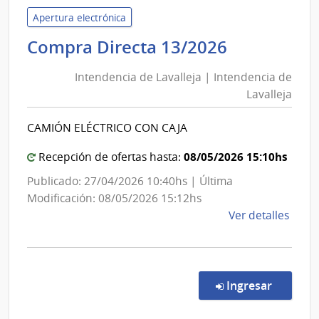
de
Apertura electrónica
Mete
Intendenc
Compra Directa 13/2026
|
de
Insti
Intendencia de Lavalleja | Intendencia de
Lavalleja
Urug
Lavalleja
|
de
Intendenc
Mete
CAMIÓN ELÉCTRICO CON CAJA
de
INU
Lavalleja
08/05/2026 15:10hs
Recepción de ofertas hasta:
Publicado: 27/04/2026 10:40hs | Última
Modificación: 08/05/2026 15:12hs
de
Ver detalles
la
comp
Comp
Direc
en la co
Ingresar
13/2
|