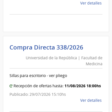
de
Ver detalles
la
comp
Comp
Direc
D194
|
Inte
Universi
Compra Directa 338/2026
de
de
Mont
Universidad de la República | Facultad de
la
|
Medicina
Repúblic
Inte
|
de
Sillas para escritorio - ver pliego
Facultad
Mont
de
11/08/2026 18:00hs
Recepción de ofertas hasta:
Medicin
Publicado: 29/07/2026 15:10hs
de
Ver detalles
la