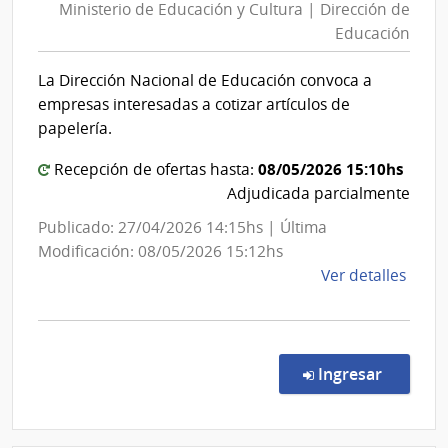
Ministerio de Educación y Cultura | Dirección de
Educa
Educación
y
Cultur
La Dirección Nacional de Educación convoca a
|
empresas interesadas a cotizar artículos de
Direcc
papelería.
de
08/05/2026 15:10hs
Educa
Recepción de ofertas hasta:
Adjudicada parcialmente
Publicado: 27/04/2026 14:15hs | Última
Modificación: 08/05/2026 15:12hs
de
Ver detalles
la
comp
Comp
Direc
en la c
Ingresar
2006
|
Minis