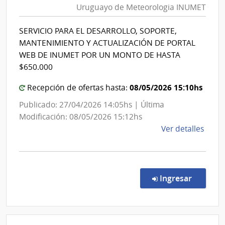
Esta
Uruguayo de Meteorologia INUMET
Meteorolo
|
|
Cent
SERVICIO PARA EL DESARROLLO, SOPORTE,
Instituto
Depa
MANTENIMIENTO Y ACTUALIZACIÓN DE PORTAL
de
Uruguayo
WEB DE INUMET POR UN MONTO DE HASTA
Salto
de
$650.000
Meteorolo
08/05/2026 15:10hs
Recepción de ofertas hasta:
INUMET
Publicado: 27/04/2026 14:05hs | Última
Modificación: 08/05/2026 15:12hs
de
Ver detalles
la
comp
Comp
Direc
en la c
Ingresar
91/2
|
Insti
Urug