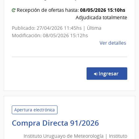
Departa
08/05/2026 15:10hs
Recepción de ofertas hasta:
de
Adjudicada totalmente
Salto
Publicado: 27/04/2026 11:45hs | Última
Modificación: 08/05/2026 15:12hs
de
Ver detalles
la
comp
Comp
Direc
en la co
Ingresar
469/
|
Admin
de
Servi
Apertura electrónica
de
Instituto
Compra Directa 91/2026
Salu
Uruguayo
del
Instituto Uruguayo de Meteorología | Instituto
de