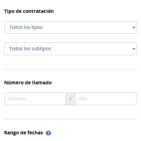
Tipo de contratación
Tipo
de
contratación
Subtipo
de
contratación
Número de llamado
Número
Año
/
de
de
compra
compra
Ayuda
Rango de fechas
sobre