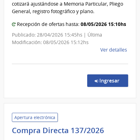
Naci
cotizará ajustándose a Memoria Particular, Pliego
de
General, registro fotográfico y plano.
Vivi
08/05/2026 15:10hs
Recepción de ofertas hasta:
Publicado: 28/04/2026 15:45hs | Última
Modificación: 08/05/2026 15:12hs
de
Ver detalles
la
comp
Comp
Direc
en la c
Ingresar
2341
|
Agen
Naci
de
Apertura electrónica
Vivi
Administ
Compra Directa 137/2026
|
de
Agen