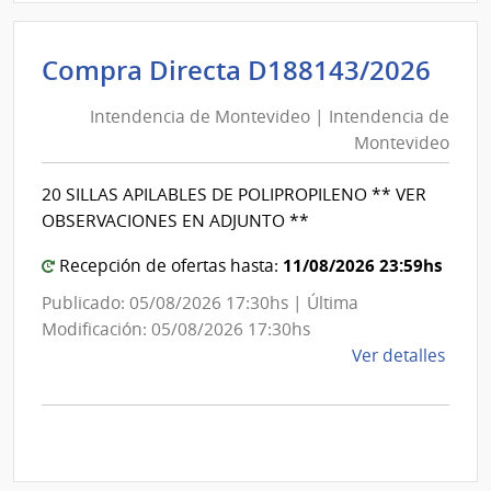
D194
|
Inte
Int
Compra Directa D188143/2026
de
de
Mont
Intendencia de Montevideo | Intendencia de
Mon
|
Montevideo
|
Inte
Int
de
20 SILLAS APILABLES DE POLIPROPILENO ** VER
de
Mont
OBSERVACIONES EN ADJUNTO **
Mon
11/08/2026 23:59hs
Recepción de ofertas hasta:
Publicado: 05/08/2026 17:30hs | Última
Modificación: 05/08/2026 17:30hs
de
Ver detalles
la
comp
Comp
Direc
D188