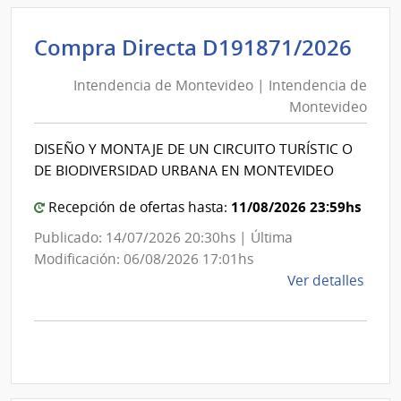
|
Inte
Int
Compra Directa D191871/2026
de
de
Mont
Intendencia de Montevideo | Intendencia de
Mon
|
Montevideo
|
Inte
Int
de
DISEÑO Y MONTAJE DE UN CIRCUITO TURÍSTIC O
de
Mont
DE BIODIVERSIDAD URBANA EN MONTEVIDEO
Mon
11/08/2026 23:59hs
Recepción de ofertas hasta:
Publicado: 14/07/2026 20:30hs | Última
Modificación: 06/08/2026 17:01hs
de
Ver detalles
la
comp
Comp
Direc
D191