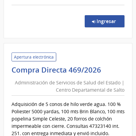
comp
Comp
Direc
en la co
Ingresar
474/
|
Admin
de
Servi
Apertura electrónica
de
Administ
Compra Directa 469/2026
Salu
de
del
Administración de Servicios de Salud del Estado |
Servicios
Esta
Centro Departamental de Salto
de
|
Salud
Cent
Adquisición de 5 conos de hilo verde agua. 100 %
del
Depa
Poliester 5000 yardas, 100 mts Brin Blanco, 100 mts
de
Estado
popelina Simple Celeste, 20 forros de colchón
Salto
|
impermeable con cierre. Consultas 47323140 int.
Centro
251. con entrega inmediata y envió incluido.