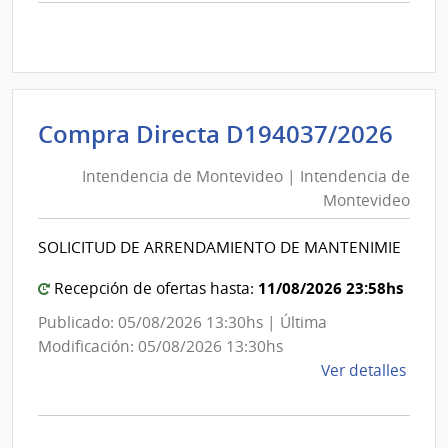
comp
Comp
Direc
D194
|
Inte
Int
Compra Directa D194037/2026
de
de
Mont
Intendencia de Montevideo | Intendencia de
Mon
|
Montevideo
|
Inte
Int
de
SOLICITUD DE ARRENDAMIENTO DE MANTENIMIE
de
Mont
Mon
11/08/2026 23:58hs
Recepción de ofertas hasta:
Publicado: 05/08/2026 13:30hs | Última
Modificación: 05/08/2026 13:30hs
de
Ver detalles
la
comp
Comp