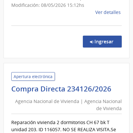
INAU
Modificación: 08/05/2026 15:12hs
de
Ver detalles
la
comp
Conc
de
en la co
Ingresar
Preci
9670
|
Inte
de
Apertura electrónica
Colo
Agen
Compra Directa 234126/2026
|
Naci
Inte
Agencia Nacional de Vivienda | Agencia Nacional
de
de
de Vivienda
Vivi
Colo
|
Reparación vivienda 2 dormitorios CH 67 bk T
Agen
unidad 203. ID 116057. NO SE REALIZA VISITA.Se