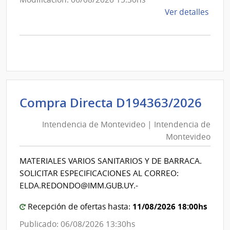
de
Ver detalles
la
comp
Comp
Direc
D194
|
Inte
Int
Compra Directa D194363/2026
de
de
Mont
Intendencia de Montevideo | Intendencia de
Mon
|
Montevideo
|
Inte
Int
de
MATERIALES VARIOS SANITARIOS Y DE BARRACA.
de
Mont
SOLICITAR ESPECIFICACIONES AL CORREO:
Mon
ELDA.REDONDO@IMM.GUB.UY.-
11/08/2026 18:00hs
Recepción de ofertas hasta:
Publicado: 06/08/2026 13:30hs