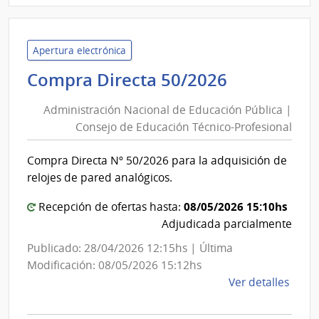
Inte
de
Laval
Apertura electrónica
|
Administr
Compra Directa 50/2026
Inte
Nacional
de
Administración Nacional de Educación Pública |
de
Laval
Consejo de Educación Técnico-Profesional
Educación
Pública
Compra Directa Nº 50/2026 para la adquisición de
|
relojes de pared analógicos.
Consejo
de
08/05/2026 15:10hs
Recepción de ofertas hasta:
Educación
Adjudicada parcialmente
Técnico-
Publicado: 28/04/2026 12:15hs | Última
Profesion
Modificación: 08/05/2026 15:12hs
de
Ver detalles
la
comp