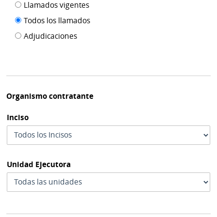
Filtro tipo
Llamados vigentes
por
de
fecha
Todos los llamados
de
publicación
Adjudicaciones
modif
Organismo contratante
Inciso
Unidad Ejecutora