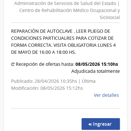
Administración de Servicios de Salud del Estado |
Servicios
Naci
Centro de Rehabilitación Médico Ocupacional y
de
de
Sicosocial
Salud
Vivi
del
REPARACIÓN DE AUTOCLAVE . LEER PLIEGO DE
Estado
CONDICIONES PARTICUALRES PARA COTIZAR DE
|
FORMA CORRECTA. VISITA OBLIGATORIA LUNES 4
Centro
DE MAYO DE 16:00 A 18:00 HS.
de
08/05/2026 15:10hs
Recepción de ofertas hasta:
Rehabili
Adjudicada totalmente
Médico
Ocupaci
Publicado: 28/04/2026 10:35hs | Última
y
Modificación: 08/05/2026 15:12hs
de
Ver detalles
Sicosocia
la
comp
Comp
Direc
en la co
Ingresar
137/