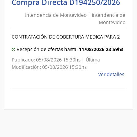
Int
Compra Directa D194250/2026
de
de
Mont
Intendencia de Montevideo | Intendencia de
Mon
|
Montevideo
|
Inte
Int
de
CONTRATACIÓN DE COBERTURA MEDICA PARA 2
de
Mont
Mon
11/08/2026 23:59hs
Recepción de ofertas hasta:
Publicado: 05/08/2026 15:30hs | Última
Modificación: 05/08/2026 15:30hs
de
Ver detalles
la
comp
Comp
Direc
D194
|
Inte
de