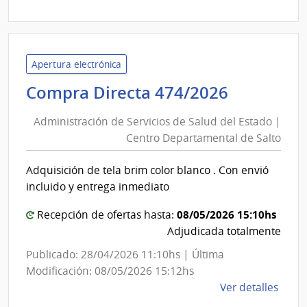
|
Admin
de
Servi
Apertura electrónica
de
Administ
Compra Directa 474/2026
Salu
de
del
Administración de Servicios de Salud del Estado |
Servicios
Esta
Centro Departamental de Salto
de
|
Salud
Cent
Adquisición de tela brim color blanco . Con envió
del
de
incluido y entrega inmediato
Rehab
Estado
Médi
|
08/05/2026 15:10hs
Recepción de ofertas hasta:
Ocup
Centro
Adjudicada totalmente
y
Departa
Publicado: 28/04/2026 11:10hs | Última
Sicos
de
Modificación: 08/05/2026 15:12hs
Salto
de
Ver detalles
la