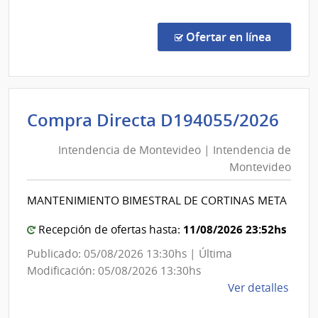
comp
Comp
Direc
en la c
Ofertar en línea
338/
|
Univ
de
Int
Compra Directa D194055/2026
la
de
Repú
Intendencia de Montevideo | Intendencia de
Mon
|
Montevideo
|
Facul
de
Int
MANTENIMIENTO BIMESTRAL DE CORTINAS META
Medi
de
Mon
11/08/2026 23:52hs
Recepción de ofertas hasta:
Publicado: 05/08/2026 13:30hs | Última
Modificación: 05/08/2026 13:30hs
de
Ver detalles
la