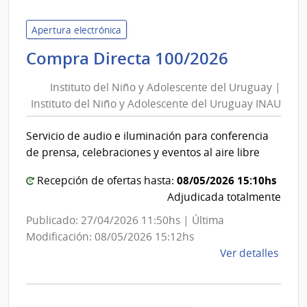
de
Educ
Apertura electrónica
y
Instituto
Compra Directa 100/2026
Cultu
del
|
Instituto del Niño y Adolescente del Uruguay |
Niño
Direc
Instituto del Niño y Adolescente del Uruguay INAU
y
de
Adolesce
Educ
Servicio de audio e iluminación para conferencia
del
de prensa, celebraciones y eventos al aire libre
Uruguay
|
08/05/2026 15:10hs
Recepción de ofertas hasta:
Instituto
Adjudicada totalmente
del
Publicado: 27/04/2026 11:50hs | Última
Niño
Modificación: 08/05/2026 15:12hs
y
de
Ver detalles
Adolesce
la
del
comp
Comp
Uruguay