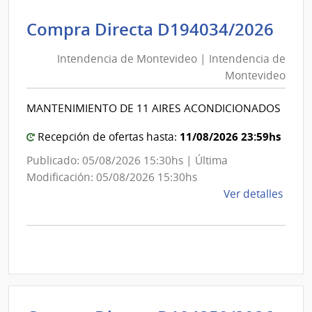
|
Inte
Int
Compra Directa D194034/2026
de
de
Mont
Intendencia de Montevideo | Intendencia de
Mon
|
Montevideo
|
Inte
Int
de
MANTENIMIENTO DE 11 AIRES ACONDICIONADOS
de
Mont
Mon
11/08/2026 23:59hs
Recepción de ofertas hasta:
Publicado: 05/08/2026 15:30hs | Última
Modificación: 05/08/2026 15:30hs
de
Ver detalles
la
comp
Comp
Direc
D194
|
Inte