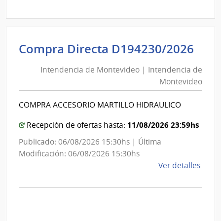
Direc
D194
|
Inte
Int
Compra Directa D194230/2026
de
de
Mont
Intendencia de Montevideo | Intendencia de
Mon
|
Montevideo
|
Inte
Int
de
COMPRA ACCESORIO MARTILLO HIDRAULICO
de
Mont
Mon
11/08/2026 23:59hs
Recepción de ofertas hasta:
Publicado: 06/08/2026 15:30hs | Última
Modificación: 06/08/2026 15:30hs
de
Ver detalles
la
comp
Comp
Direc