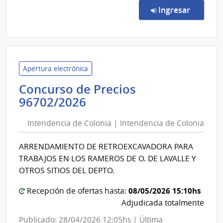
Direc
en la co
Ingresar
INAU
100/
|
Insti
del
Niño
Apertura electrónica
y
Concurso de Precios
Adol
Intendencia
96702/2026
del
de
Urug
Intendencia de Colonia | Intendencia de Colonia
Colonia
|
|
Insti
ARRENDAMIENTO DE RETROEXCAVADORA PARA
Intendencia
del
TRABAJOS EN LOS RAMEROS DE O. DE LAVALLE Y
Niño
de
OTROS SITIOS DEL DEPTO.
y
Colonia
Adol
08/05/2026 15:10hs
Recepción de ofertas hasta:
del
Adjudicada totalmente
Urug
Publicado: 28/04/2026 12:05hs | Última