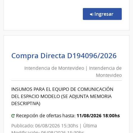
Comp
Direc
en la c
Ingresar
50/2
|
Admin
Naci
de
Int
Compra Directa D194096/2026
Educ
de
Públi
Intendencia de Montevideo | Intendencia de
Mon
|
Montevideo
|
Cons
de
Int
INSUMOS PARA EL EQUIPO DE COMUNICACIÓN
Educ
de
DEL ESPACIO MODELO (SE ADJUNTA MEMORIA
Técni
Mon
DESCRIPTIVA)
Profe
11/08/2026 18:00hs
Recepción de ofertas hasta:
Publicado: 06/08/2026 15:30hs | Última
Modificación: 06/08/2026 15:30hs