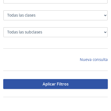
Clase
SubClase
Nueva consulta
Aplicar Filtros