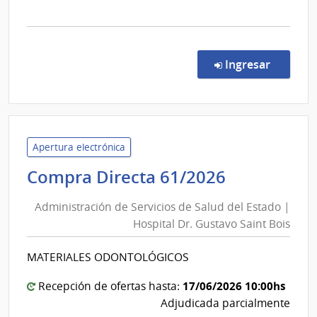
la
comp
Proc
Espec
en la co
Ingresar
502/
|
Univ
de
la
Apertura electrónica
Repú
Administr
Compra Directa 61/2026
|
de
Hospi
Administración de Servicios de Salud del Estado |
Servicios
de
Hospital Dr. Gustavo Saint Bois
de
Clíni
Salud
MATERIALES ODONTOLÓGICOS
del
Estado
17/06/2026 10:00hs
Recepción de ofertas hasta:
|
Adjudicada parcialmente