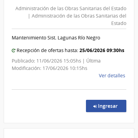
de
Salu
Administración de las Obras Sanitarias del Estado
las
del
| Administración de las Obras Sanitarias del
Esta
Obras
Estado
|
Sanitarias
Hospi
del
Mantenimiento Sist. Lagunas Río Negro
de
Estado
San
|
25/06/2026 09:30hs
Recepción de ofertas hasta:
Carlo
Administración
Publicado: 11/06/2026 15:05hs | Última
de
Modificación: 17/06/2026 10:15hs
las
de
Ver detalles
Obras
la
Sanitarias
comp
del
Conc
de
Estado
en la co
Ingresar
Preci
7262
|
Admin