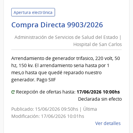
del
Inter
Apertura electrónica
|
Adminis
Compra Directa 9903/2026
Direc
de
Naci
Administración de Servicios de Salud del Estado |
Servici
de
Hospital de San Carlos
de
Sani
Salud
Polici
Arrendamiento de generador trifasico, 220 volt, 50
del
hz, 150 kv. El arrendamiento seria hasta por 1
Estado
mes,o hasta que quedé reparado nuestro
|
generador. Pago SIIF
Hospita
17/06/2026 10:00hs
Recepción de ofertas hasta:
de
Declarada sin efecto
San
Carlos
Publicado: 15/06/2026 09:50hs | Última
Modificación: 17/06/2026 10:01hs
de
Ver detalles
la