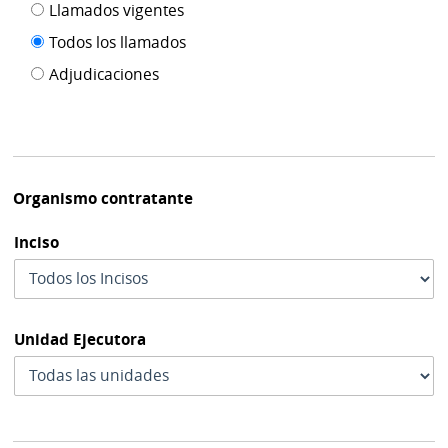
Filtro tipo
Llamados vigentes
por
de
fecha
Todos los llamados
de
publicación
Adjudicaciones
modif
Organismo contratante
Inciso
Unidad Ejecutora