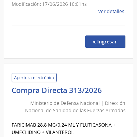
Modificación: 17/06/2026 10:01hs
de
Ver detalles
la
comp
Comp
Direc
en la co
Ingresar
31/2
|
Minis
del
Inter
Apertura electrónica
|
Minister
Compra Directa 313/2026
Direc
de
Naci
Ministerio de Defensa Nacional | Dirección
Defensa
de
Nacional de Sanidad de las Fuerzas Armadas
Nacional
Polic
|
Cient
FARICIMAB 28.8 MG/0.24 ML Y FLUTICASONA +
Direcció
UMECLIDINO + VILANTEROL