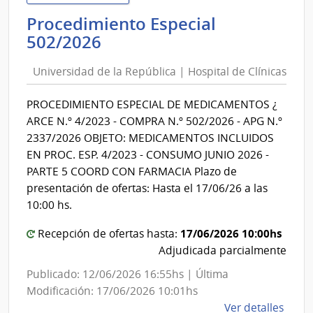
Negr
Procedimiento Especial
|
Universidad
502/2026
Inte
de
de
Universidad de la República | Hospital de Clínicas
la
Río
República
Negr
PROCEDIMIENTO ESPECIAL DE MEDICAMENTOS ¿
|
ARCE N.º 4/2023 - COMPRA N.º 502/2026 - APG N.º
Hospital
2337/2026 OBJETO: MEDICAMENTOS INCLUIDOS
de
EN PROC. ESP. 4/2023 - CONSUMO JUNIO 2026 -
Clínicas
PARTE 5 COORD CON FARMACIA Plazo de
presentación de ofertas: Hasta el 17/06/26 a las
10:00 hs.
17/06/2026 10:00hs
Recepción de ofertas hasta:
Adjudicada parcialmente
Publicado: 12/06/2026 16:55hs | Última
Modificación: 17/06/2026 10:01hs
de
Ver detalles