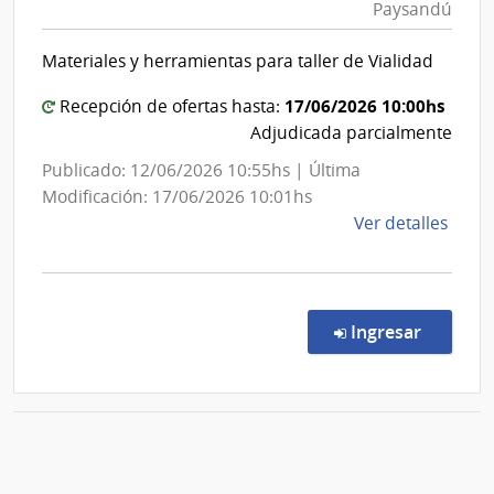
Paysandú
|
|
Intenden
Hospi
Materiales y herramientas para taller de Vialidad
de
del
Cerr
Paysand
17/06/2026 10:00hs
Recepción de ofertas hasta:
Adjudicada parcialmente
Publicado: 12/06/2026 10:55hs | Última
Modificación: 17/06/2026 10:01hs
de
Ver detalles
la
comp
Comp
Direc
en la c
Ingresar
522/
|
Inte
de
Pays
Apertura electrónica
|