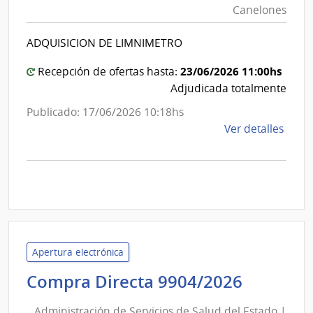
Canelones
|
Intenden
ADQUISICION DE LIMNIMETRO
de
Canelon
23/06/2026 11:00hs
Recepción de ofertas hasta:
Adjudicada totalmente
Publicado: 17/06/2026 10:18hs
de
Ver detalles
la
comp
Comp
Direc
990/
|
Inte
Apertura electrónica
de
Adminis
Compra Directa 9904/2026
Cane
de
|
Administración de Servicios de Salud del Estado |
Inte