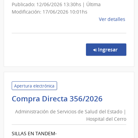
Hospital
Publicado: 12/06/2026 13:30hs | Última
Dr.
Modificación: 17/06/2026 10:01hs
Gustavo
de
Ver detalles
Saint
la
Bois
comp
Comp
Direc
en la co
Ingresar
61/2
|
Admin
de
Servi
Apertura electrónica
de
Administ
Compra Directa 356/2026
Salu
de
del
Administración de Servicios de Salud del Estado |
Servicios
Esta
Hospital del Cerro
de
|
Salud
Hospi
SILLAS EN TANDEM-
Dr.