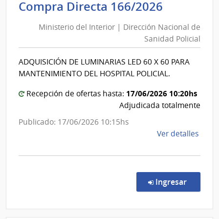
Minister
Compra Directa 166/2026
de
del
las
Ministerio del Interior | Dirección Nacional de
Interior
Obra
Sanidad Policial
|
Sanit
del
Direcció
ADQUISICIÓN DE LUMINARIAS LED 60 X 60 PARA
Esta
Nacional
MANTENIMIENTO DEL HOSPITAL POLICIAL.
|
de
Admin
Sanidad
17/06/2026 10:20hs
Recepción de ofertas hasta:
de
Policial
Adjudicada totalmente
las
Publicado: 17/06/2026 10:15hs
Obra
de
Ver detalles
Sanit
la
del
comp
Esta
Comp
Direc
en la co
Ingresar
166/
|
Minis