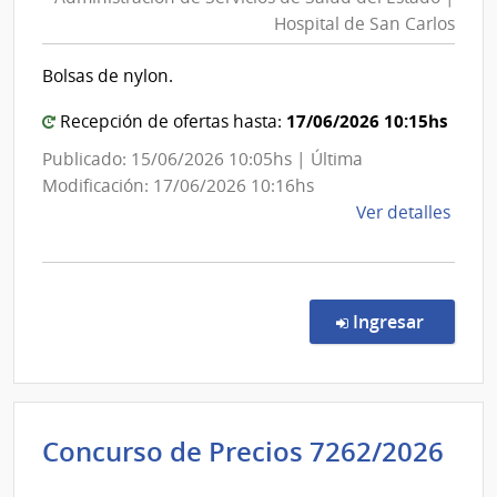
Servici
Hospital de San Carlos
de
de
Cane
Salud
Bolsas de nylon.
del
Estado
17/06/2026 10:15hs
Recepción de ofertas hasta:
|
Publicado: 15/06/2026 10:05hs | Última
Hospita
Modificación: 17/06/2026 10:16hs
de
de
Ver detalles
San
la
Carlos
comp
Comp
Direc
en la co
Ingresar
9904
|
Admin
de
Concurso de Precios 7262/2026
Servi
Administración
de