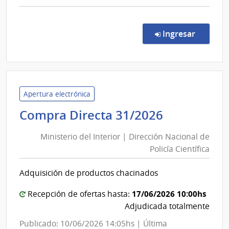
comp
Comp
Direc
en la co
Ingresar
9903
|
Admin
de
Servi
Apertura electrónica
de
Ministerio
Compra Directa 31/2026
Salu
del
del
Ministerio del Interior | Dirección Nacional de
Interior
Esta
Policía Científica
|
|
Dirección
Hospi
Adquisición de productos chacinados
Nacional
de
San
de
17/06/2026 10:00hs
Recepción de ofertas hasta:
Carlo
Policía
Adjudicada totalmente
Científica
Publicado: 10/06/2026 14:05hs | Última