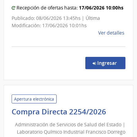
Nacional
de
17/06/2026 10:00hs
Recepción de ofertas hasta:
Sanidad
Publicado: 08/06/2026 13:45hs | Última
de
Modificación: 17/06/2026 10:01hs
las
de
Ver detalles
Fuerzas
la
Armadas
comp
Comp
Direc
en la c
Ingresar
313/
|
Minis
de
Defe
Apertura electrónica
Naci
Adminis
Compra Directa 2254/2026
|
de
Direc
Administración de Servicios de Salud del Estado |
Servici
Naci
Laboratorio Químico Industrial Francisco Dorrego
de
de