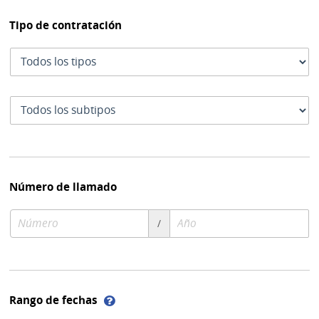
Tipo de contratación
Tipo
de
contratación
Subtipo
de
contratación
Número de llamado
Número
Año
/
de
de
compra
compra
Ayuda
Rango de fechas
sobre