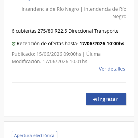
de
del
Intendencia de Río Negro | Intendencia de Río
Río
Esta
Negro
Negro
|
|
Labor
6 cubiertas 275/80 R22.5 Direccional Transporte
Intenden
Quím
Indus
de
17/06/2026 10:00hs
Recepción de ofertas hasta:
Franc
Río
Publicado: 15/06/2026 09:00hs | Última
Dorr
Negro
Modificación: 17/06/2026 10:01hs
de
Ver detalles
la
comp
Comp
Direc
en la c
Ingresar
105/
|
Inte
de
Río
Apertura electrónica