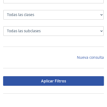
Clase
SubClase
Nueva consulta
Aplicar Filtros