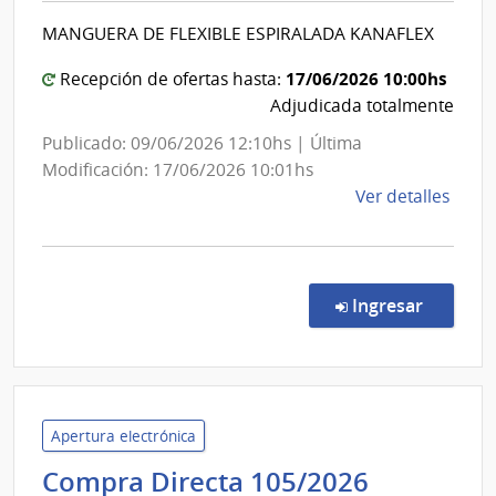
Salud
Sani
MANGUERA DE FLEXIBLE ESPIRALADA KANAFLEX
del
de
las
Estado
17/06/2026 10:00hs
Recepción de ofertas hasta:
Fuer
|
Adjudicada totalmente
Arma
Laborat
Publicado: 09/06/2026 12:10hs | Última
Químic
Modificación: 17/06/2026 10:01hs
Industri
de
Ver detalles
Francis
la
Dorreg
comp
Comp
Direc
en la co
Ingresar
2254
|
Admin
de
Servi
Apertura electrónica
de
Intenden
Compra Directa 105/2026
Salu