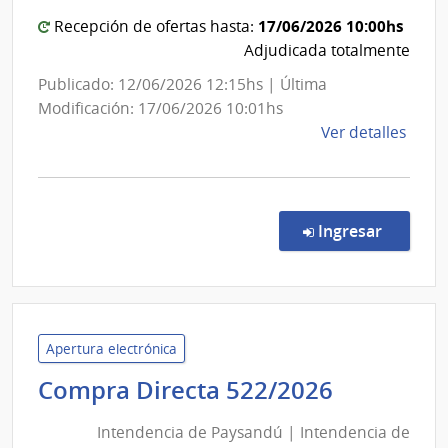
del
Gust
Estado
17/06/2026 10:00hs
Recepción de ofertas hasta:
Saint
|
Adjudicada totalmente
Bois
Hospital
Publicado: 12/06/2026 12:15hs | Última
del
Modificación: 17/06/2026 10:01hs
Cerro
de
Ver detalles
la
comp
Comp
Direc
en la co
Ingresar
356/
|
Admin
de
Servi
Apertura electrónica
de
Intenden
Compra Directa 522/2026
Salu
de
del
Intendencia de Paysandú | Intendencia de
Paysand
Esta