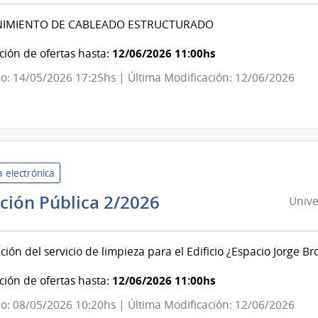
la
IMIENTO DE CABLEADO ESTRUCTURADO
República
|
12/06/2026 11:00hs
ión de ofertas hasta:
Facultad
o: 14/05/2026 17:25hs | Última Modificación: 12/06/2026
de
Información
y
Comunicación
 electrónica
Universidad
ación Pública 2/2026
Unive
de
la
ción del servicio de limpieza para el Edificio ¿Espacio Jorge Br
República
|
12/06/2026 11:00hs
ión de ofertas hasta:
Oficinas
o: 08/05/2026 10:20hs | Última Modificación: 12/06/2026
Centrales