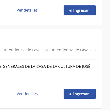
General
del
de
en la comp
Ver detalles
Ingresar
Ejército
la
compra
Concurso
de
Precios
10697/2026
Intendencia de Lavalleja | Intendencia de Lavalleja
|
Banco
de
S GENERALES DE LA CASA DE LA CULTURA DE JOSÉ
Previsión
Social
|
Banco
de
de
en la comp
Ver detalles
Ingresar
Previsión
la
Social
compra