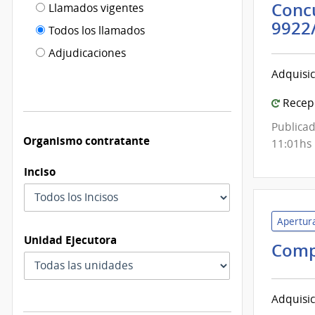
Filtro tipo
Concu
Llamados vigentes
por
9922
de
fecha
Todos los llamados
de
publicación
Adjudicaciones
modificación
Adquisi
Recepc
Publicad
Organismo contratante
11:01hs
Inciso
Apertura
Unidad Ejecutora
Comp
Adquisic