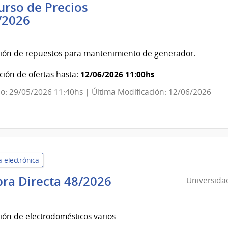
rso de Precios
Banco
/2026
de
Previsión
ción de repuestos para mantenimiento de generador.
Social
|
12/06/2026 11:00hs
ión de ofertas hasta:
Banco
o: 29/05/2026 11:40hs | Última Modificación: 12/06/2026
de
Previsión
Social
 electrónica
Universidad
ra Directa 48/2026
Universidad
de
la
ión de electrodomésticos varios
República