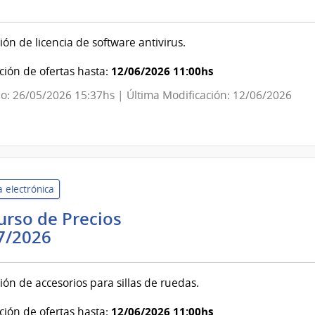
nsa
ón de licencia de software antivirus.
onal
12/06/2026 11:00hs
ión de ofertas hasta:
ando
o: 26/05/2026 15:37hs | Última Modificación: 12/06/2026
ral
ito
 electrónica
rso de Precios
Banco
7/2026
de
Previsión
ión de accesorios para sillas de ruedas.
Social
|
12/06/2026 11:00hs
ión de ofertas hasta: