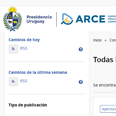
Cambios de hoy
Inicio
Con
Cambios
RSS
Cambios
de
de
Todas 
hoy
la
ordenados
de
Cambios de la última semana
por
hoy
fecha
Cambios
ordenados
RSS
Cambios
de
Se encontr
de
por
de
modificación
la
fecha
la
última
de
última
Tipo de publicación
semana
modificación
semana
Apertura
ordenados