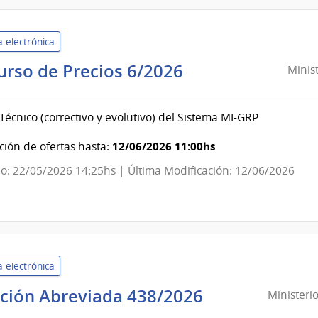
de
Secretaría
 electrónica
Ministerio
urso de Precios 6/2026
Minist
del
Interior
Técnico (correctivo y evolutivo) del Sistema MI-GRP
|
Secretaría
12/06/2026 11:00hs
ión de ofertas hasta:
del
o: 22/05/2026 14:25hs | Última Modificación: 12/06/2026
Ministerio
del
Interior
 electrónica
ación Abreviada 438/2026
Ministeri
sterio