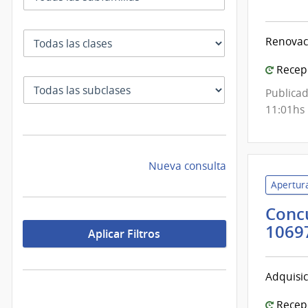
de
Defe
Clase
Renovaci
Naci
|
Recepc
Com
SubClase
Publicad
Gene
11:01hs
del
Ejérc
Nueva consulta
Apertura
Concu
1069
Aplicar Filtros
Adquisic
Recepc