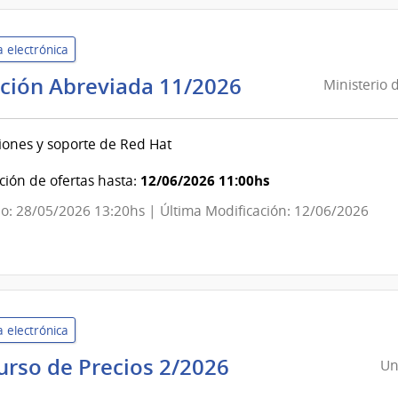
 electrónica
Ministerio
ación Abreviada 11/2026
Ministerio 
de
Economía
iones y soporte de Red Hat
y
Finanzas
12/06/2026 11:00hs
ión de ofertas hasta:
|
o: 28/05/2026 13:20hs | Última Modificación: 12/06/2026
Dirección
General
Impositiva
 electrónica
Universidad
urso de Precios 2/2026
Un
de