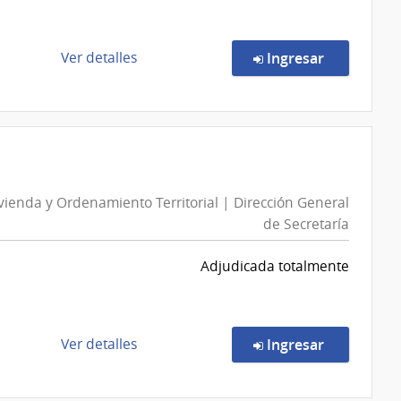
Social
|
Banco
de
en la comp
Ver detalles
Ingresar
de
la
Previsión
compra
Social
Compra
Directa
48/2026
|
ivienda y Ordenamiento Territorial | Dirección General
Universidad
de Secretaría
de
la
Adjudicada totalmente
República
|
Facultad
de
de
en la comp
Ver detalles
Ingresar
Arquitectura,
la
Diseño
compra
y