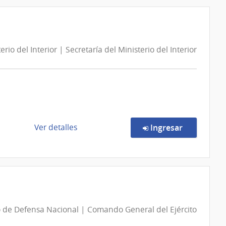
Compra
Urbanismo
Directa
120/2026
|
erio del Interior | Secretaría del Ministerio del Interior
Ministerio
de
Vivienda
y
Ordenamiento
Territorial
|
de
en la compr
Ver detalles
Ingresar
Dirección
la
General
compra
de
Concurso
Secretaría
de
Precios
6/2026
o de Defensa Nacional | Comando General del Ejército
|
Ministerio