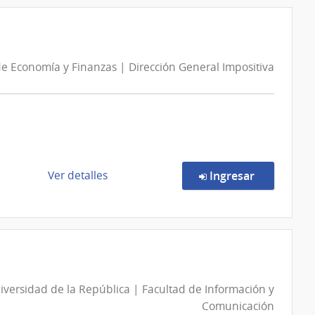
Concurso
de
Precios
1/2026
de Economía y Finanzas | Dirección General Impositiva
|
Intendencia
de
Lavalleja
|
Intendencia
de
de
en la comp
Ver detalles
Ingresar
Lavalleja
la
compra
Licitación
Abreviada
11/2026
|
iversidad de la República | Facultad de Información y
Ministerio
Comunicación
de