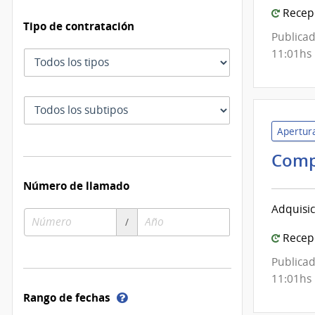
Recepc
Tipo de contratación
Publicad
11:01hs
Tipo
de
contratación
Subtipo
de
Apertura
contratación
Comp
Número de llamado
Adquisic
Número
Año
/
de
de
Recepc
compra
compra
Publicad
11:01hs
Ayuda
Rango de fechas
sobre