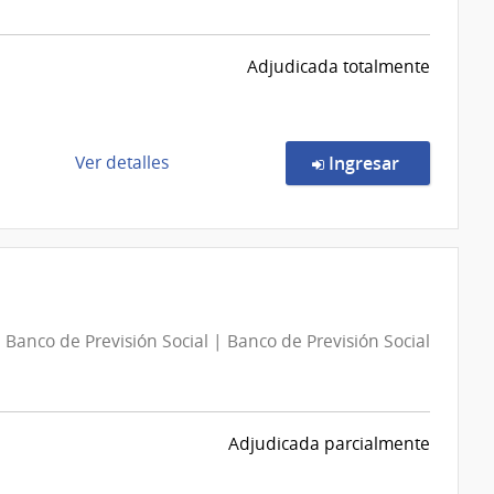
del
Interior
Adjudicada totalmente
|
Secretaría
del
Ministerio
de
en la comp
Ver detalles
Ingresar
del
la
Interior
compra
Licitación
Abreviada
438/2026
|
Banco de Previsión Social | Banco de Previsión Social
Ministerio
de
Defensa
Nacional
Adjudicada parcialmente
|
Comando