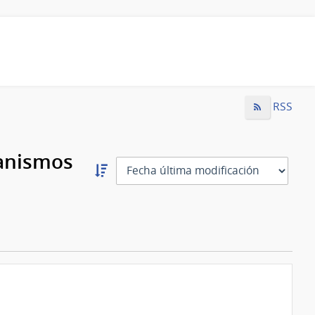
RSS
ganismos
Ordernar
descendente:
Ordenar