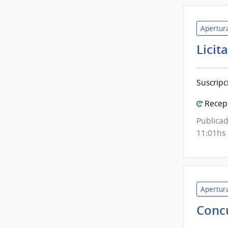
Apertura
Licit
Suscripc
Recepc
Publicad
11:01hs
Apertura
Conc