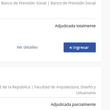
Banco de Previsión Social | Banco de Previsión Social
Adjudicada totalmente
de
en la comp
Ver detalles
Ingresar
la
compra
Concurso
de
Precios
9922/2026
 de la República | Facultad de Arquitectura, Diseño y
|
Urbanismo
Banco
de
Adjudicada parcialmente
Previsión