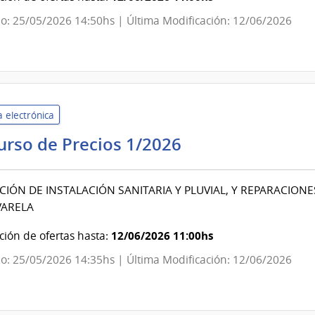
Banco
o: 25/05/2026 14:50hs | Última Modificación: 12/06/2026
de
Previsión
Social
 electrónica
Intendencia
urso de Precios 1/2026
de
Lavalleja
IÓN DE INSTALACIÓN SANITARIA Y PLUVIAL, Y REPARACIONE
|
VARELA
Intendencia
de
12/06/2026 11:00hs
ión de ofertas hasta:
Lavalleja
o: 25/05/2026 14:35hs | Última Modificación: 12/06/2026