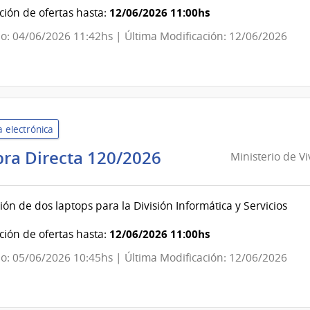
|
12/06/2026 11:00hs
ión de ofertas hasta:
Facultad
o: 04/06/2026 11:42hs | Última Modificación: 12/06/2026
de
Arquitectura,
Diseño
y
Urbanismo
 electrónica
Ministerio
ra Directa 120/2026
Ministerio de V
de
Vivienda
ión de dos laptops para la División Informática y Servicios
y
Ordenamiento
12/06/2026 11:00hs
ión de ofertas hasta:
Territorial
o: 05/06/2026 10:45hs | Última Modificación: 12/06/2026
|
Dirección
General