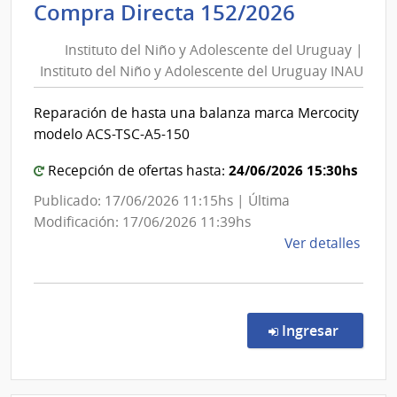
|
Instituto
Compra Directa 152/2026
Inte
del
de
Instituto del Niño y Adolescente del Uruguay |
Niño
Cane
Instituto del Niño y Adolescente del Uruguay INAU
y
|
Adolesce
Inte
Reparación de hasta una balanza marca Mercocity
del
de
modelo ACS-TSC-A5-150
Uruguay
Cane
|
24/06/2026 15:30hs
Recepción de ofertas hasta:
Instituto
Publicado: 17/06/2026 11:15hs | Última
del
Modificación: 17/06/2026 11:39hs
Niño
de
Ver detalles
y
la
Adolesce
comp
del
Comp
Direc
Uruguay
en la co
Ingresar
152/
INAU
|
Insti