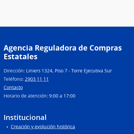
Admin
Naci
de
Usin
y
Tras
Agencia Reguladora de Compras
Eléct
Estatales
|
Admin
Naci
Dirección:
Liniers 1324, Piso 7 - Torre Ejecutiva Sur
de
Teléfono:
2903 11 11
Usin
Contacto
y
Horario de atención:
9:00 a 17:00
Tras
Eléct
Institucional
Creación y evolución histórica