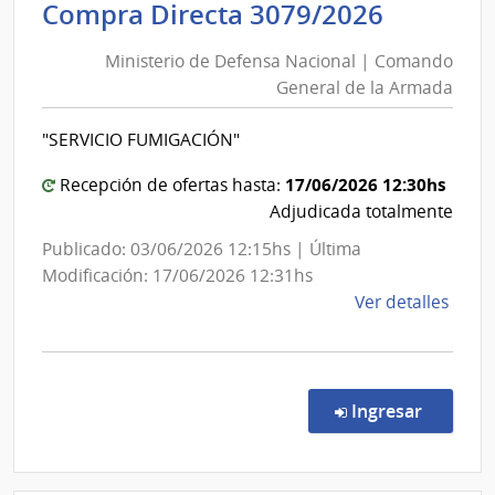
Ministe
Compra Directa 3079/2026
Salu
de
del
Ministerio de Defensa Nacional | Comando
Defens
Esta
General de la Armada
Nacion
|
|
Cent
"SERVICIO FUMIGACIÓN"
Coman
Hospi
Perei
Genera
17/06/2026 12:30hs
Recepción de ofertas hasta:
Rosse
de
Adjudicada totalmente
la
Publicado: 03/06/2026 12:15hs | Última
Armad
Modificación: 17/06/2026 12:31hs
de
Ver detalles
la
comp
Comp
Direc
en la c
Ingresar
3079
|
Minis