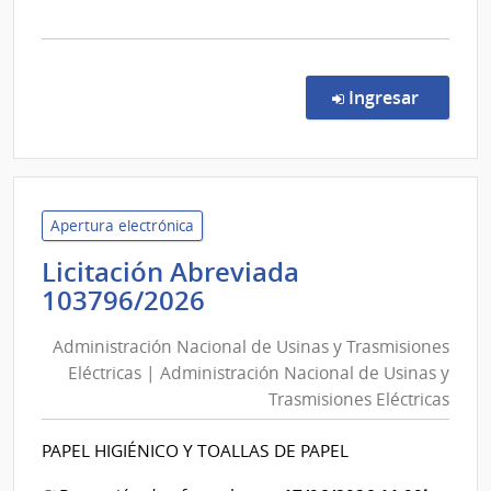
la
comp
Licit
Abre
en la c
Ingresar
27/2
|
Inte
de
Dura
Apertura electrónica
|
Licitación Abreviada
Inte
Administración
103796/2026
de
Nacional
Dura
Administración Nacional de Usinas y Trasmisiones
de
Eléctricas | Administración Nacional de Usinas y
Usinas
Trasmisiones Eléctricas
y
Trasmisiones
PAPEL HIGIÉNICO Y TOALLAS DE PAPEL
Eléctricas