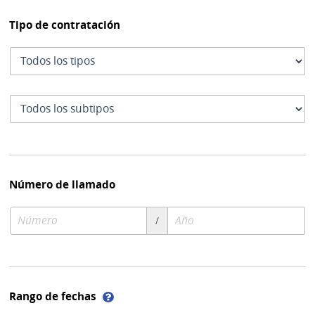
Tipo de contratación
Tipo
de
contratación
Subtipo
de
contratación
Número de llamado
Número
Año
/
de
de
compra
compra
Ayuda
Rango de fechas
sobre