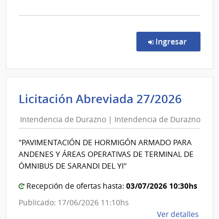
la
comp
Comp
Direc
en la c
Ingresar
224/
|
Univ
de
Inten
Licitación Abreviada 27/2026
la
de
Repú
Intendencia de Durazno | Intendencia de Durazno
Dura
|
|
Facul
"PAVIMENTACIÓN DE HORMIGÓN ARMADO PARA
de
Inten
ANDENES Y ÁREAS OPERATIVAS DE TERMINAL DE
Medi
de
ÓMNIBUS DE SARANDI DEL YI"
Dura
03/07/2026 10:30hs
Recepción de ofertas hasta:
Publicado: 17/06/2026 11:10hs
de
Ver detalles