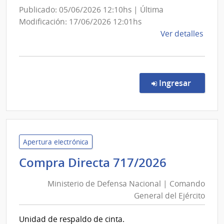
de
Publicado: 05/06/2026 12:10hs | Última
Combustible,
Modificación: 17/06/2026 12:01hs
Alcohol
de
Ver detalles
y
la
comp
Portland
Conc
de
en la c
Ingresar
Preci
1467
|
Admin
Naci
Apertura electrónica
de
Minister
Compra Directa 717/2026
Comb
de
Alcoh
Ministerio de Defensa Nacional | Comando
Defensa
y
General del Ejército
Nacional
Portl
|
|
Unidad de respaldo de cinta.