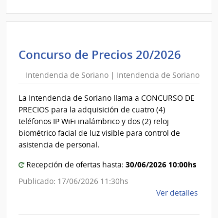
|
Admin
de
Servi
Inten
Concurso de Precios 20/2026
de
de
Salu
Intendencia de Soriano | Intendencia de Soriano
Soria
del
|
Esta
La Intendencia de Soriano llama a CONCURSO DE
|
Inten
PRECIOS para la adquisición de cuatro (4)
Cent
de
teléfonos IP WiFi inalámbrico y dos (2) reloj
Hospi
Soria
biométrico facial de luz visible para control de
Perei
asistencia de personal.
Rosse
30/06/2026 10:00hs
Recepción de ofertas hasta:
Publicado: 17/06/2026 11:30hs
de
Ver detalles
la
comp