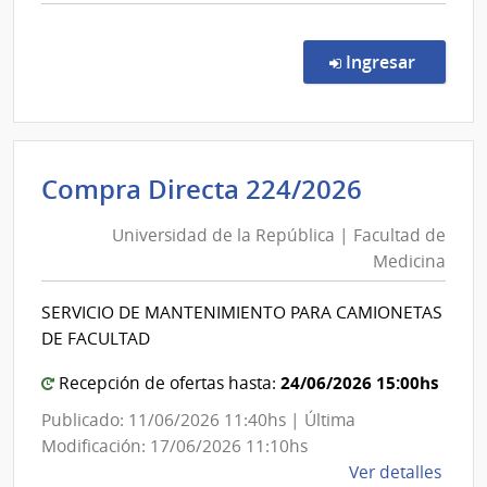
comp
Conc
de
en la c
Ingresar
Preci
12/2
|
Inte
Universi
Compra Directa 224/2026
de
de
Sori
Universidad de la República | Facultad de
la
|
Medicina
Repúblic
Inte
de
|
SERVICIO DE MANTENIMIENTO PARA CAMIONETAS
Sori
Facultad
DE FACULTAD
de
Medicin
24/06/2026 15:00hs
Recepción de ofertas hasta:
Publicado: 11/06/2026 11:40hs | Última
Modificación: 17/06/2026 11:10hs
de
Ver detalles