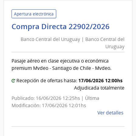
de
Gana
Apertura electrónica
Agric
Banco
Compra Directa 22902/2026
y
Centra
Pesc
Banco Central del Uruguay | Banco Central del
del
|
Uruguay
Urugu
Direc
|
Gral
Pasaje aéreo en clase ejecutiva o económica
Banco
.Desa
premium Mvdeo - Santiago de Chile - Mvdeo.
Centra
del
17/06/2026 12:00hs
Recepción de ofertas hasta:
Urugu
Adjudicada totalmente
Publicado: 16/06/2026 12:25hs | Última
Modificación: 17/06/2026 12:01hs
de
Ver detalles
la
comp
Comp