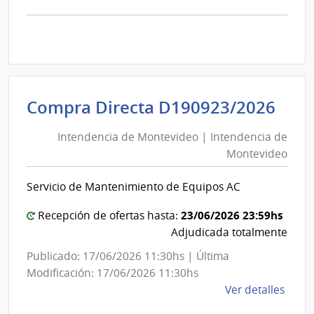
comp
Comp
Direc
D190
|
Inte
Int
Compra Directa D190923/2026
de
de
Mont
Intendencia de Montevideo | Intendencia de
Mon
|
Montevideo
|
Inte
Int
de
Servicio de Mantenimiento de Equipos AC
de
Mont
Mon
23/06/2026 23:59hs
Recepción de ofertas hasta:
Adjudicada totalmente
Publicado: 17/06/2026 11:30hs | Última
Modificación: 17/06/2026 11:30hs
de
Ver detalles
la