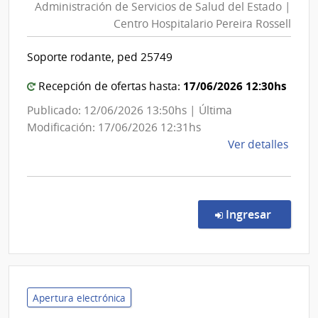
Administración de Servicios de Salud del Estado |
Servici
Centro Hospitalario Pereira Rossell
de
Salud
Soporte rodante, ped 25749
del
Estado
17/06/2026 12:30hs
Recepción de ofertas hasta:
|
Publicado: 12/06/2026 13:50hs | Última
Centro
Modificación: 17/06/2026 12:31hs
Hospita
de
Ver detalles
Pereira
la
Rossell
comp
Comp
Direc
en la co
Ingresar
9781
|
Admin
de
Servi
Apertura electrónica
de