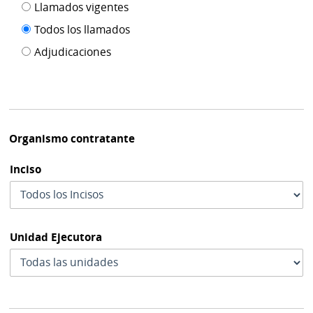
Filtro tipo
Llamados vigentes
por
de
fecha
Todos los llamados
de
publicación
Adjudicaciones
modif
Organismo contratante
Inciso
Unidad Ejecutora