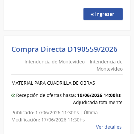
Conc
de
en la c
Ingresar
Preci
20/2
|
Inte
Int
Compra Directa D190559/2026
de
de
Sori
Intendencia de Montevideo | Intendencia de
Mon
|
Montevideo
|
Inte
de
Int
MATERIAL PARA CUADRILLA DE OBRAS
Sori
de
Mon
19/06/2026 14:00hs
Recepción de ofertas hasta:
Adjudicada totalmente
Publicado: 17/06/2026 11:30hs | Última
Modificación: 17/06/2026 11:30hs
de
Ver detalles
la