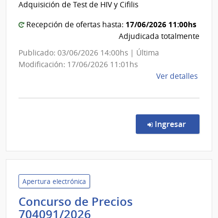
Adquisición de Test de HIV y Cifilis
Comand
Naci
de
General
17/06/2026 11:00hs
Recepción de ofertas hasta:
Usin
del
Adjudicada totalmente
y
Ejército
Publicado: 03/06/2026 14:00hs | Última
Tras
Modificación: 17/06/2026 11:01hs
Eléct
de
Ver detalles
la
comp
Comp
Direc
en la c
Ingresar
554/
|
Minis
de
Defe
Apertura electrónica
Naci
Concurso de Precios
|
Administración
704091/2026
Com