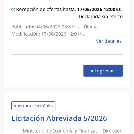
Comand
Admin
Naci
General
17/06/2026 12:00hs
Recepción de ofertas hasta:
de
del
Declarada sin efecto
Comb
Ejército
Publicado: 04/06/2026 08:57hs | Última
Alcoh
Modificación: 17/06/2026 12:01hs
y
de
Ver detalles
Portl
la
comp
Comp
Direc
en la c
Ingresar
717/
|
Minis
de
Defe
Apertura electrónica
Naci
Minist
Licitación Abreviada 5/2026
|
de
Com
Ministerio de Economía y Finanzas | Dirección
Econo