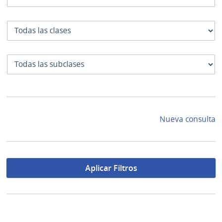
Clase
SubClase
Nueva consulta
Aplicar Filtros