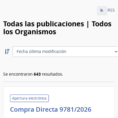
RSS
Todas las publicaciones | Todos
los Organismos
Ordernar
descendente:
Ordenar
643
Se encontraron
resultados.
Apertura electrónica
Adminis
Compra Directa 9781/2026
de