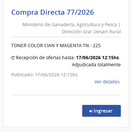
de
Ministerio
Compra Directa 77/2026
Defe
de
Naci
Ministerio de Ganadería, Agricultura y Pesca |
Ganadería
|
Dirección Gral .Desarr.Rural
Agricultur
Com
Gene
y
TONER COLOR CIAN Y MAGENTA TN - 225
de
Pesca
la
|
17/06/2026 12:15hs
Recepción de ofertas hasta:
Arma
Dirección
Adjudicada totalmente
Gral
Publicado: 17/06/2026 12:15hs
.Desarr.Ru
de
Ver detalles
la
comp
Comp
Direc
en la co
Ingresar
77/2
|
Minis