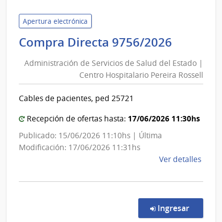
del
Niño
Apertura electrónica
y
Adminis
Compra Directa 9756/2026
Adol
de
del
Administración de Servicios de Salud del Estado |
Servici
Urug
Centro Hospitalario Pereira Rossell
de
|
Salud
Insti
Cables de pacientes, ped 25721
del
del
Niño
Estado
17/06/2026 11:30hs
Recepción de ofertas hasta:
y
|
Publicado: 15/06/2026 11:10hs | Última
Adol
Centro
Modificación: 17/06/2026 11:31hs
del
Hospita
de
Ver detalles
Urug
Pereira
la
INAU
Rossell
comp
Comp
Direc
en la co
Ingresar
9756