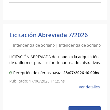
comp
Comp
Direc
D190
|
Inte
Intend
Licitación Abreviada 7/2026
de
de
Mont
Intendencia de Soriano | Intendencia de Soriano
Sorian
|
|
Inte
LICITACIÓN ABREVIADA destinada a la adquisición
Intend
de
de uniformes para los funcionarios administrativos.
de
Mont
Sorian
23/07/2026 10:00hs
Recepción de ofertas hasta:
Publicado: 17/06/2026 11:25hs
de
Ver detalles
la
comp
Licit