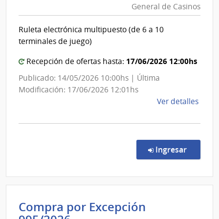
Gene
General de Casinos
y
del
Finanz
Ejérc
Ruleta electrónica multipuesto (de 6 a 10
|
terminales de juego)
Direcc
Genera
17/06/2026 12:00hs
Recepción de ofertas hasta:
de
Publicado: 14/05/2026 10:00hs | Última
Casino
Modificación: 17/06/2026 12:01hs
de
Ver detalles
la
comp
Licit
Abre
en la co
Ingresar
5/20
|
Minis
de
Compra por Excepción
Econ
y