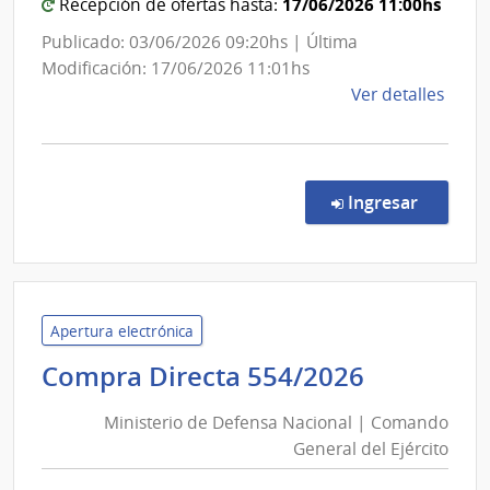
|
17/06/2026 11:00hs
Recepción de ofertas hasta:
Administración
Publicado: 03/06/2026 09:20hs | Última
Nacional
Modificación: 17/06/2026 11:01hs
de
de
Ver detalles
Usinas
la
y
comp
Trasmisiones
Licit
Abre
Eléctricas
en la co
Ingresar
1037
|
Admin
Naci
de
Apertura electrónica
Usin
Minister
Compra Directa 554/2026
y
de
Tras
Ministerio de Defensa Nacional | Comando
Defensa
Eléct
General del Ejército
Nacional
|
|
Admin