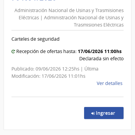
Nacional
Gene
Administración Nacional de Usinas y Trasmisiones
de
del
Eléctricas | Administración Nacional de Usinas y
Usinas
Ejérc
Trasmisiones Eléctricas
y
Trasmisiones
Carteles de seguridad
Eléctricas
|
17/06/2026 11:00hs
Recepción de ofertas hasta:
Administración
Declarada sin efecto
Nacional
Publicado: 09/06/2026 12:25hs | Última
de
Modificación: 17/06/2026 11:01hs
Usinas
de
Ver detalles
y
la
Trasmisiones
comp
Conc
Eléctricas
de
en la co
Ingresar
Preci
7040
|