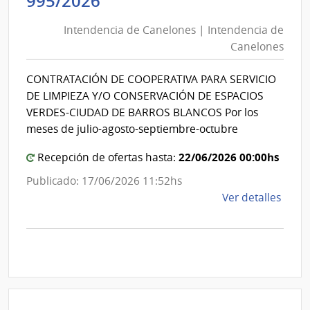
Intendencia
995/2026
de
Fina
Intendencia de Canelones | Intendencia de
Canelones
|
Canelones
Direc
|
Gene
Intendencia
CONTRATACIÓN DE COOPERATIVA PARA SERVICIO
de
de
DE LIMPIEZA Y/O CONSERVACIÓN DE ESPACIOS
Casi
Canelones
VERDES-CIUDAD DE BARROS BLANCOS Por los
meses de julio-agosto-septiembre-octubre
22/06/2026 00:00hs
Recepción de ofertas hasta:
Publicado: 17/06/2026 11:52hs
de
Ver detalles
la
comp
Comp
por
Exce
995/