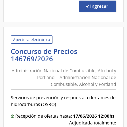
Direc
en la c
Ingresar
2290
|
Banc
Centr
del
Apertura electrónica
Urug
Concurso de Precios
|
Administración
146769/2026
Banc
Nacional
Centr
Administración Nacional de Combustible, Alcohol y
de
del
Portland | Administración Nacional de
Combustible,
Urug
Combustible, Alcohol y Portland
Alcohol
y
Servicios de prevención y respuesta a derrames de
Portland
hidrocarburos (OSRO)
|
Administración
17/06/2026 12:00hs
Recepción de ofertas hasta:
Adjudicada totalmente
Nacional