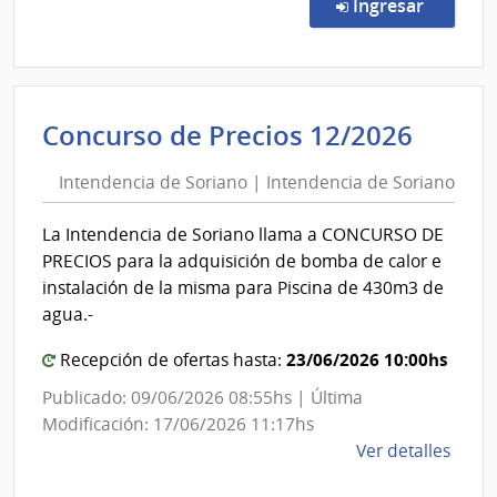
Abre
en la co
Ingresar
7/20
|
Inte
de
Inten
Concurso de Precios 12/2026
Sori
de
|
Intendencia de Soriano | Intendencia de Soriano
Soria
Inte
|
de
La Intendencia de Soriano llama a CONCURSO DE
Sori
Inten
PRECIOS para la adquisición de bomba de calor e
de
instalación de la misma para Piscina de 430m3 de
Soria
agua.-
23/06/2026 10:00hs
Recepción de ofertas hasta:
Publicado: 09/06/2026 08:55hs | Última
Modificación: 17/06/2026 11:17hs
de
Ver detalles
la