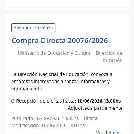
|
Minis
de
Tran
Apertura electrónica
y
Minist
Compra Directa 20076/2026
Obra
de
Públi
Ministerio de Educación y Cultura | Dirección de
Educa
|
Educación
y
Direc
Cultur
Naci
La Dirección Nacional de Educación, convoca a
|
de
empresas interesadas a cotizar informáticos y
Viali
Direcc
equipamiento.
de
10/06/2026 13:00hs
Educa
Recepción de ofertas hasta:
Adjudicada parcialmente
Publicado: 03/06/2026 10:35hs | Última
Modificación: 10/06/2026 13:01hs
de
Ver detalles