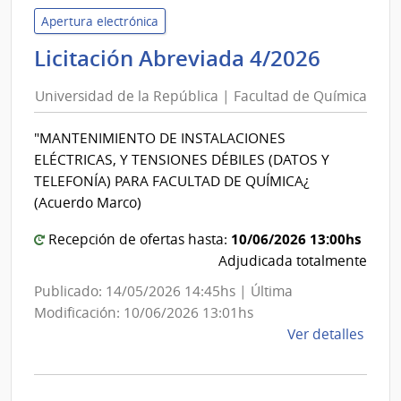
Educ
Apertura electrónica
y
Univer
Licitación Abreviada 4/2026
Cultu
de
|
Universidad de la República | Facultad de Química
la
Direc
Repúbl
de
"MANTENIMIENTO DE INSTALACIONES
|
Educ
ELÉCTRICAS, Y TENSIONES DÉBILES (DATOS Y
Facult
TELEFONÍA) PARA FACULTAD DE QUÍMICA¿
de
(Acuerdo Marco)
Quími
10/06/2026 13:00hs
Recepción de ofertas hasta:
Adjudicada totalmente
Publicado: 14/05/2026 14:45hs | Última
Modificación: 10/06/2026 13:01hs
de
Ver detalles
la
comp
Licit