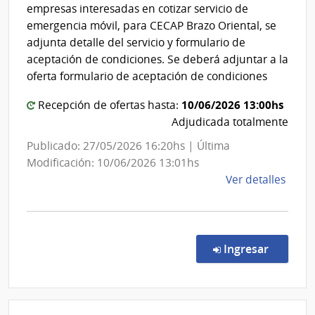
|
Arma
empresas interesadas en cotizar servicio de
Direcc
emergencia móvil, para CECAP Brazo Oriental, se
de
adjunta detalle del servicio y formulario de
Educa
aceptación de condiciones. Se deberá adjuntar a la
oferta formulario de aceptación de condiciones
10/06/2026 13:00hs
Recepción de ofertas hasta:
Adjudicada totalmente
Publicado: 27/05/2026 16:20hs | Última
Modificación: 10/06/2026 13:01hs
de
Ver detalles
la
comp
Comp
Direc
en la c
Ingresar
2007
|
Minis
de