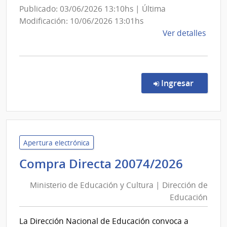
la
Publicado: 03/06/2026 13:10hs | Última
Armad
Modificación: 10/06/2026 13:01hs
de
Ver detalles
la
comp
Comp
Direc
en la c
Ingresar
4047
|
Minis
de
Defe
Apertura electrónica
Naci
Minist
Compra Directa 20074/2026
|
de
Com
Ministerio de Educación y Cultura | Dirección de
Educa
Gene
Educación
y
de
Cultur
la
La Dirección Nacional de Educación convoca a