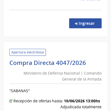
la
comp
Comp
Direc
en la c
Ingresar
2007
|
Minis
de
Educ
Apertura electrónica
y
Ministe
Compra Directa 4047/2026
Cultu
de
|
Ministerio de Defensa Nacional | Comando
Defens
Direc
General de la Armada
Nacion
de
|
Educ
"SABANAS"
Coman
Genera
10/06/2026 13:00hs
Recepción de ofertas hasta:
de
Adjudicada totalmente