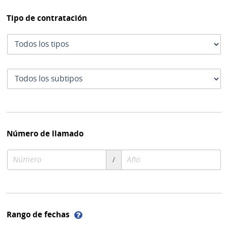
Tipo de contratación
Tipo
de
contratación
Subtipo
de
contratación
Número de llamado
Número
Año
/
de
de
compra
compra
Ayuda
Rango de fechas
sobre