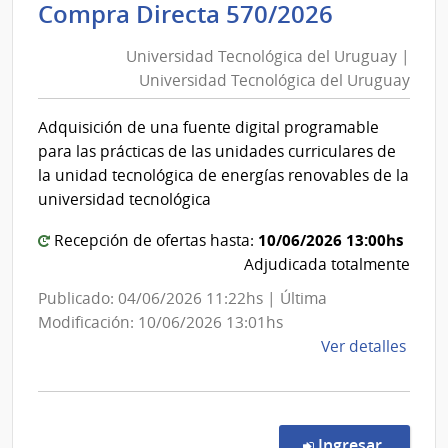
Universi
Compra Directa 570/2026
Salu
Tecnológ
del
Universidad Tecnológica del Uruguay |
del
Esta
Universidad Tecnológica del Uruguay
Uruguay
|
|
Cent
Adquisición de una fuente digital programable
Universi
Hospi
para las prácticas de las unidades curriculares de
Perei
Tecnológ
la unidad tecnológica de energías renovables de la
Rosse
del
universidad tecnológica
Uruguay
10/06/2026 13:00hs
Recepción de ofertas hasta:
Adjudicada totalmente
Publicado: 04/06/2026 11:22hs | Última
Modificación: 10/06/2026 13:01hs
de
Ver detalles
la
comp
Comp
Direc
en la c
Ingresar