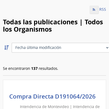
RSS
Todas las publicaciones | Todos
los Organismos
Ordernar
descendente:
Ordenar
137
Se encontraron
resultados.
Int
Compra Directa D191064/2026
de
Intendencia de Montevideo | Intendencia de
Mon