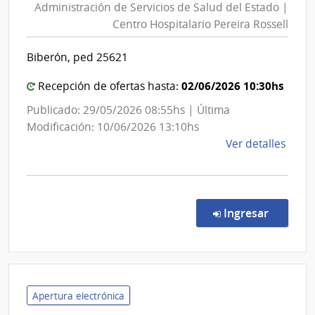
Administración de Servicios de Salud del Estado |
Inte
Servici
Centro Hospitalario Pereira Rossell
de
de
Mont
Salud
Biberón, ped 25621
del
Estado
02/06/2026 10:30hs
Recepción de ofertas hasta:
|
Publicado: 29/05/2026 08:55hs | Última
Centro
Modificación: 10/06/2026 13:10hs
Hospita
de
Ver detalles
Pereira
la
Rossell
comp
Comp
Direc
en la co
Ingresar
8859
|
Admin
de
Servi
Apertura electrónica
de