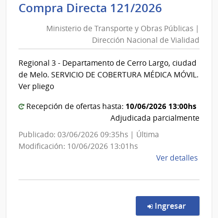
Minister
Compra Directa 121/2026
Públi
de
|
Ministerio de Transporte y Obras Públicas |
Transpor
Cons
Dirección Nacional de Vialidad
y
de
Obras
Educ
Regional 3 - Departamento de Cerro Largo, ciudad
Públicas
Técni
de Melo. SERVICIO DE COBERTURA MÉDICA MÓVIL.
Profe
|
Ver pliego
Direcció
10/06/2026 13:00hs
Nacional
Recepción de ofertas hasta:
Adjudicada parcialmente
de
Vialidad
Publicado: 03/06/2026 09:35hs | Última
Modificación: 10/06/2026 13:01hs
de
Ver detalles
la
comp
Comp
Direc
en la co
Ingresar
121/