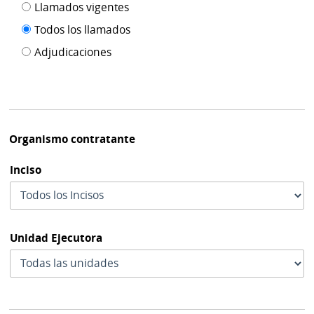
Filtro tipo
Llamados vigentes
por
de
fecha
Todos los llamados
de
publicación
Adjudicaciones
modif
Organismo contratante
Inciso
Unidad Ejecutora