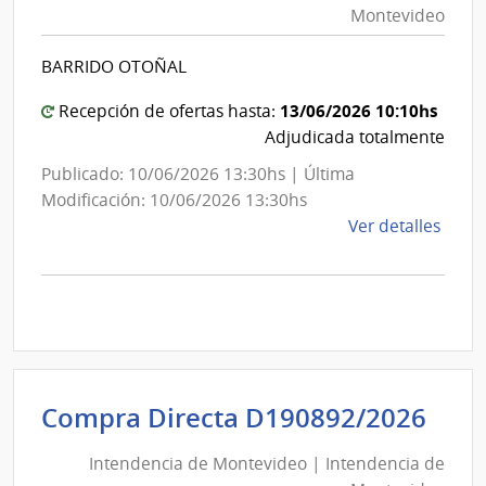
Montevideo
|
Int
BARRIDO OTOÑAL
de
Mon
13/06/2026 10:10hs
Recepción de ofertas hasta:
Adjudicada totalmente
Publicado: 10/06/2026 13:30hs | Última
Modificación: 10/06/2026 13:30hs
de
Ver detalles
la
comp
Comp
Direc
D191
|
Inte
Int
Compra Directa D190892/2026
de
de
Mont
Intendencia de Montevideo | Intendencia de
Mon
|