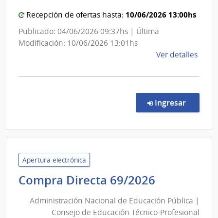
Eléctricas
Adol
|
10/06/2026 13:00hs
Recepción de ofertas hasta:
del
Administraci
Publicado: 04/06/2026 09:37hs | Última
Urug
Nacional
Modificación: 10/06/2026 13:01hs
INAU
de
de
Ver detalles
Usinas
la
y
comp
Trasmisione
Vent
Conc
Eléctricas
en la co
Ingresar
de
Preci
2192
|
Admin
Apertura electrónica
Naci
Administr
Compra Directa 69/2026
de
Nacional
Usin
Administración Nacional de Educación Pública |
de
y
Consejo de Educación Técnico-Profesional
Educación
Tras