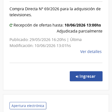
Pública
Eléct
Compra Directa Nº 69/2026 para la adquisición de
|
|
televisiones.
Admin
Consejo
Naci
de
10/06/2026 13:00hs
Recepción de ofertas hasta:
de
Educación
Adjudicada parcialmente
Usin
Técnico-
Publicado: 29/05/2026 16:20hs | Última
y
Profesion
Modificación: 10/06/2026 13:01hs
Tras
de
Ver detalles
Eléct
la
comp
Comp
Direc
en la c
Ingresar
69/2
|
Admin
Naci
de
Apertura electrónica
Educ