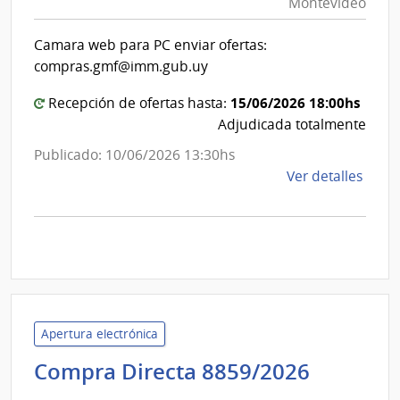
Montevideo
|
Inte
Int
de
Camara web para PC enviar ofertas:
de
Mont
compras.gmf@imm.gub.uy
Mon
15/06/2026 18:00hs
Recepción de ofertas hasta:
Adjudicada totalmente
Publicado: 10/06/2026 13:30hs
de
Ver detalles
la
comp
Comp
Direc
D190
|
Inte
Apertura electrónica
de
Adminis
Compra Directa 8859/2026
Mont
de
|