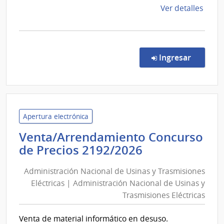
Adolesce
de
Ver detalles
del
la
comp
Uruguay
Comp
INAU
Direc
en la co
Ingresar
133/
|
Insti
del
Niño
Apertura electrónica
y
Venta/Arrendamiento Concurso
Adol
Administraci
de Precios 2192/2026
del
Nacional
Urug
Administración Nacional de Usinas y Trasmisiones
de
|
Eléctricas | Administración Nacional de Usinas y
Usinas
Insti
Trasmisiones Eléctricas
y
del
Niño
Trasmisione
Venta de material informático en desuso.
y