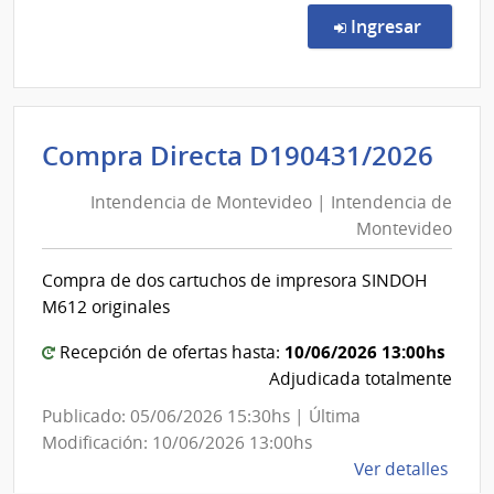
Abre
en la co
Ingresar
4/20
|
Univ
de
Int
Compra Directa D190431/2026
la
de
Repú
Intendencia de Montevideo | Intendencia de
Mon
|
Montevideo
|
Facul
de
Int
Compra de dos cartuchos de impresora SINDOH
Quím
de
M612 originales
Mon
10/06/2026 13:00hs
Recepción de ofertas hasta:
Adjudicada totalmente
Publicado: 05/06/2026 15:30hs | Última
Modificación: 10/06/2026 13:00hs
de
Ver detalles