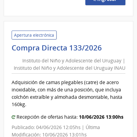
570/
|
Univ
Tecno
del
Apertura electrónica
Urug
Instituto
Compra Directa 133/2026
|
del
Univ
Instituto del Niño y Adolescente del Uruguay |
Niño
Tecno
Instituto del Niño y Adolescente del Uruguay INAU
y
del
Adolesce
Urug
Adquisición de camas plegables (catre) de acero
del
inoxidable, con más de una posición, que incluya
Uruguay
colchón extraíble y almohada desmontable, hasta
|
160kg.
Instituto
10/06/2026 13:00hs
Recepción de ofertas hasta:
del
Niño
Publicado: 04/06/2026 12:05hs | Última
y
Modificación: 10/06/2026 13:01hs