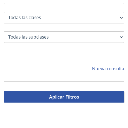
Clase
SubClase
Nueva consulta
Aplicar Filtros