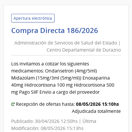
Admin
de
Servi
Apertura electrónica
de
Administ
Compra Directa 186/2026
Salu
de
del
Administración de Servicios de Salud del Estado |
Servicios
Esta
Centro Departamental de Durazno
de
|
Salud
Hospi
Los invitamos a cotizar los siguientes
del
Maci
medicamentos: Ondansetron (4mg/5ml)
Estado
Midazolam (15mg/3ml (5mg/ml)) Enoxaparina
|
40mg Hidrocortisona 100 mg Hidrocortisona 500
Centro
mg Pago SIIF Envio a cargo del proveedor
Departa
08/05/2026 15:10hs
Recepción de ofertas hasta:
de
Adjudicada totalmente
Durazno
Publicado: 30/04/2026 12:50hs | Última
Modificación: 08/05/2026 15:13hs