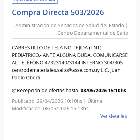
de
Administ
Compra Directa 503/2026
Salu
de
del
Administración de Servicios de Salud del Estado |
Servicios
Esta
Centro Departamental de Salto
de
|
Salud
Servi
CABRESTILLO DE TELA NO TEJIDA (TNT)
del
Naci
PEDIATRICO.- ANTE ALGUNA DUDA, COMUNICARSE
de
Estado
AL TELÉFONO 47323140/3144 INTERNO 304/305
Orto
|
centrodemateriales.salto@asse.com.uy LIC. Juan
y
Centro
Pablo Oberti.-
Trau
Departa
08/05/2026 15:10hs
Recepción de ofertas hasta:
de
Salto
Publicado: 29/04/2026 10:10hs | Última
Modificación: 08/05/2026 15:13hs
de
Ver detalles
la
comp
Comp