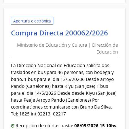
Admin
de
Servi
Apertura electrónica
de
Minis
Compra Directa 200062/2026
Salu
de
del
Ministerio de Educación y Cultura | Dirección de
Educ
Esta
Educación
y
|
Cultu
Cent
La Dirección Nacional de Educación solicita dos
|
Depa
traslados en bus para 46 personas, con bodega y
de
Direc
baño. 1 bus para el dia 13/5/20206 Desde arroyo
Salto
de
Pando (Canelones) hasta Kiyu (San Jose) 1 bus
Educ
para el dia 14/5/2026 Desde desde Kiyu (San Jose)
hasta Peaje Arroyo Pando (Canelones) Por
coordinaciones comunicarse con Bruno Da Silva,
Tel: 1825 int 02213- 02217
08/05/2026 15:10hs
Recepción de ofertas hasta: