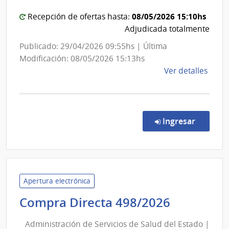
Salto
08/05/2026 15:10hs
Recepción de ofertas hasta:
Adjudicada totalmente
Publicado: 29/04/2026 09:55hs | Última
Modificación: 08/05/2026 15:13hs
de
Ver detalles
la
comp
Comp
Direc
en la co
Ingresar
499/
|
Admin
de
Servi
Apertura electrónica
de
Administ
Compra Directa 498/2026
Salu
de
del
Administración de Servicios de Salud del Estado |
Servicios