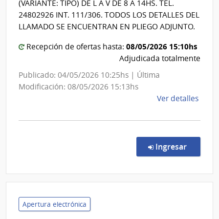
|
(VARIANTE: TIPO) DE L A V DE 8 A 14HS. TEL.
Servici
24802926 INT. 111/306. TODOS LOS DETALLES DEL
Nacion
LLAMADO SE ENCUENTRAN EN PLIEGO ADJUNTO.
de
08/05/2026 15:10hs
Recepción de ofertas hasta:
Ortope
Adjudicada totalmente
y
Trauma
Publicado: 04/05/2026 10:25hs | Última
Modificación: 08/05/2026 15:13hs
de
Ver detalles
la
comp
Comp
Direc
en la co
Ingresar
7236
|
Admin
de
Servi
Apertura electrónica
de