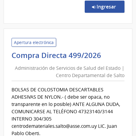
Direc
en la co
Ingresar
503/
|
Admin
de
Servi
Apertura electrónica
de
Administ
Compra Directa 499/2026
Salu
de
del
Administración de Servicios de Salud del Estado |
Servicios
Esta
Centro Departamental de Salto
de
|
Salud
Cent
BOLSAS DE COLOSTOMIA DESCARTABLES
del
Depa
ADHESIVAS DE NYLON.- ( debe ser opaca, no
de
Estado
transparente en lo posible) ANTE ALGUNA DUDA,
Salto
|
COMUNICARSE AL TELÉFONO 47323140/3144
Centro
INTERNO 304/305
Departa
centrodemateriales.salto@asse.com.uy LIC. Juan
de
Pablo Oberti.