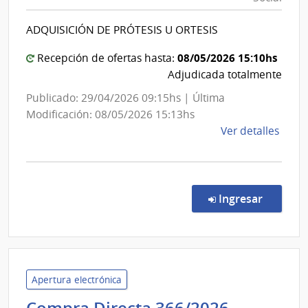
Social
Educ
|
ADQUISICIÓN DE PRÓTESIS U ORTESIS
Banco
de
08/05/2026 15:10hs
Recepción de ofertas hasta:
Previsión
Adjudicada totalmente
Social
Publicado: 29/04/2026 09:15hs | Última
Modificación: 08/05/2026 15:13hs
de
Ver detalles
la
comp
Conc
de
en la co
Ingresar
Preci
1066
|
Banc
de
Apertura electrónica
Previ
Universi