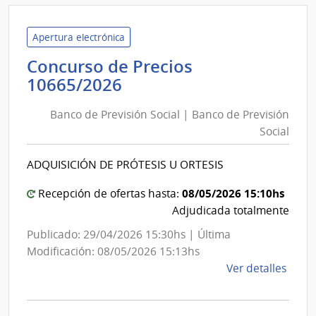
Univ
Tecno
del
Apertura electrónica
Urug
Concurso de Precios
|
Banco
10665/2026
Univ
de
Tecno
Banco de Previsión Social | Banco de Previsión
Previsión
del
Social
Social
Urug
|
ADQUISICIÓN DE PRÓTESIS U ORTESIS
Banco
de
08/05/2026 15:10hs
Recepción de ofertas hasta:
Previsión
Adjudicada totalmente
Social
Publicado: 29/04/2026 15:30hs | Última
Modificación: 08/05/2026 15:13hs
de
Ver detalles
la
comp