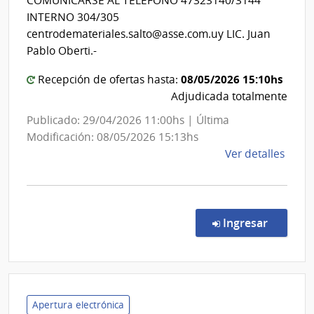
COMUNICARSE AL TELÉFONO 47323140/3144
Estado
INTERNO 304/305
|
centrodemateriales.salto@asse.com.uy LIC. Juan
Centro
Pablo Oberti.-
Departa
08/05/2026 15:10hs
Recepción de ofertas hasta:
de
Adjudicada totalmente
Salto
Publicado: 29/04/2026 11:00hs | Última
Modificación: 08/05/2026 15:13hs
de
Ver detalles
la
comp
Comp
Direc
en la co
Ingresar
507/
|
Admin
de
Servi
Apertura electrónica