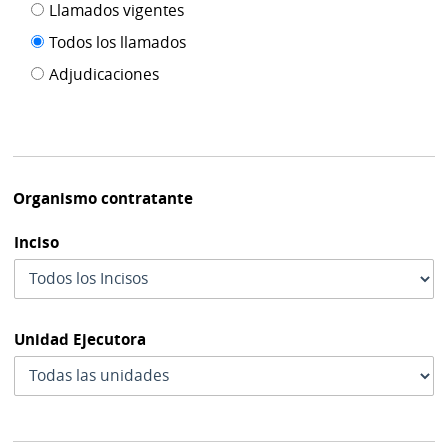
Filtro tipo
Llamados vigentes
por
de
fecha
Todos los llamados
de
publicación
Adjudicaciones
modif
Organismo contratante
Inciso
Unidad Ejecutora