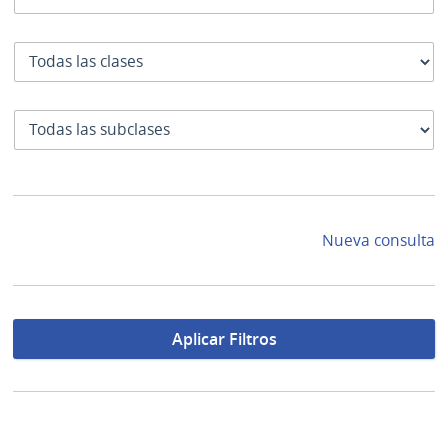
Clase
SubClase
Nueva consulta
Aplicar Filtros