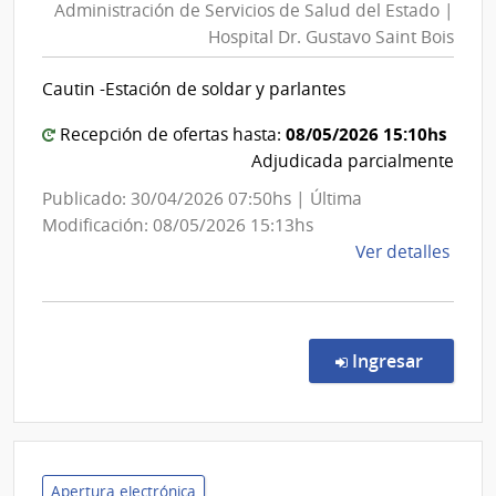
Administración de Servicios de Salud del Estado |
Servicios
Hospital Dr. Gustavo Saint Bois
de
Salud
Cautin -Estación de soldar y parlantes
del
Estado
08/05/2026 15:10hs
Recepción de ofertas hasta:
|
Adjudicada parcialmente
Hospital
Publicado: 30/04/2026 07:50hs | Última
Dr.
Modificación: 08/05/2026 15:13hs
Gustavo
de
Ver detalles
Saint
la
Bois
comp
Comp
Direc
en la co
Ingresar
48/2
|
Admin
de
Servi
Apertura electrónica