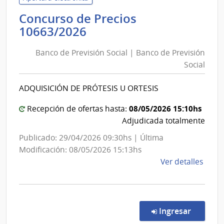
de
Concurso de Precios
Salu
Banco
10663/2026
del
de
Esta
Banco de Previsión Social | Banco de Previsión
Previsión
|
Social
Social
Hospi
|
Dr.
ADQUISICIÓN DE PRÓTESIS U ORTESIS
Gust
Banco
Saint
de
08/05/2026 15:10hs
Recepción de ofertas hasta:
Bois
Previsión
Adjudicada totalmente
Social
Publicado: 29/04/2026 09:30hs | Última
Modificación: 08/05/2026 15:13hs
de
Ver detalles
la
comp
Conc
de
en la co
Ingresar
Preci