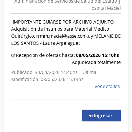
Administración de Servicios de Salud del Estado |
Servicios
Esta
Hospital Maciel
de
|
Salud
Cent
-IMPORTANTE GUIARSE POR ARCHIVO ADJUNTO-
del
Depa
Adquisición de insumos para Material Médico
de
Estado
Quirúrgico. rrmm.maciel@asse.com.uy MELANIE DE
Salto
|
LOS SANTOS - Laura Argelaguet
Hospital
08/05/2026 15:10hs
Recepción de ofertas hasta:
Maciel
Adjudicada totalmente
Publicado: 30/04/2026 14:40hs | Última
Modificación: 08/05/2026 15:13hs
de
Ver detalles
la
comp
Comp
Direc
en la co
Ingresar
829/
|