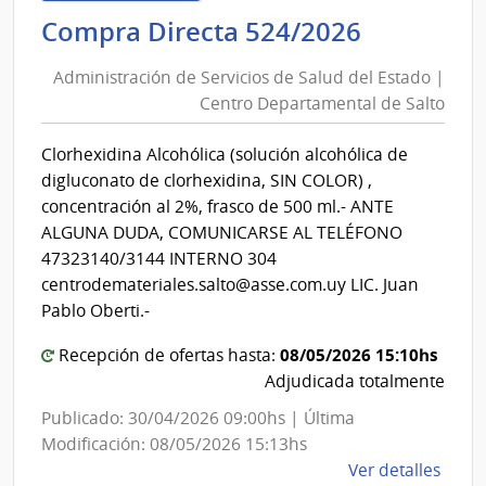
de
Administ
Compra Directa 524/2026
Salu
de
del
Administración de Servicios de Salud del Estado |
Servicios
Esta
Centro Departamental de Salto
de
|
Salud
Cent
Clorhexidina Alcohólica (solución alcohólica de
del
Depa
digluconato de clorhexidina, SIN COLOR) ,
de
Estado
concentración al 2%, frasco de 500 ml.- ANTE
Salto
|
ALGUNA DUDA, COMUNICARSE AL TELÉFONO
Centro
47323140/3144 INTERNO 304
Departa
centrodemateriales.salto@asse.com.uy LIC. Juan
de
Pablo Oberti.-
Salto
08/05/2026 15:10hs
Recepción de ofertas hasta:
Adjudicada totalmente
Publicado: 30/04/2026 09:00hs | Última
Modificación: 08/05/2026 15:13hs
de
Ver detalles