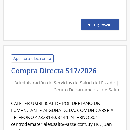
la
comp
Comp
Direc
en la co
Ingresar
524/
|
Admin
de
Servi
Apertura electrónica
de
Administ
Compra Directa 517/2026
Salu
de
del
Administración de Servicios de Salud del Estado |
Servicios
Esta
Centro Departamental de Salto
de
|
Salud
Cent
CATETER UMBILICAL DE POLIURETANO UN
del
Depa
LUMEN.- ANTE ALGUNA DUDA, COMUNICARSE AL
de
Estado
TELÉFONO 47323140/3144 INTERNO 304
Salto
|
centrodemateriales.salto@asse.com.uy LIC. Juan