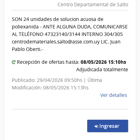
Esta
Centro Departamental de Salto
de
|
Salud
Cent
SON 24 unidades de solucion acuosa de
del
Depa
poliexanida - ANTE ALGUNA DUDA, COMUNICARSE
de
Estado
AL TELÉFONO 47323140/3144 INTERNO 304/305
Salto
|
centrodemateriales.salto@asse.com.uy LIC. Juan
Centro
Pablo Oberti.-
Departa
08/05/2026 15:10hs
Recepción de ofertas hasta:
de
Adjudicada totalmente
Salto
Publicado: 29/04/2026 09:50hs | Última
Modificación: 08/05/2026 15:13hs
de
Ver detalles
la
comp
Comp
Direc
en la co
Ingresar
498/
|