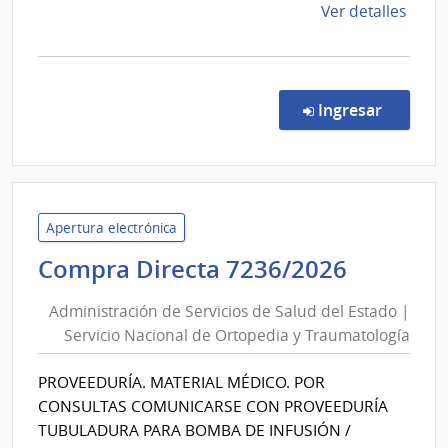
de
Ver detalles
la
comp
Comp
Direc
en la c
Ingresar
186/
|
Admin
de
Servi
Apertura electrónica
de
Adminis
Compra Directa 7236/2026
Salu
de
del
Administración de Servicios de Salud del Estado |
Servici
Esta
Servicio Nacional de Ortopedia y Traumatología
de
|
Salud
Cent
PROVEEDURÍA. MATERIAL MÉDICO. POR
del
Depa
CONSULTAS COMUNICARSE CON PROVEEDURÍA
de
Estado
TUBULADURA PARA BOMBA DE INFUSIÓN /
Dura