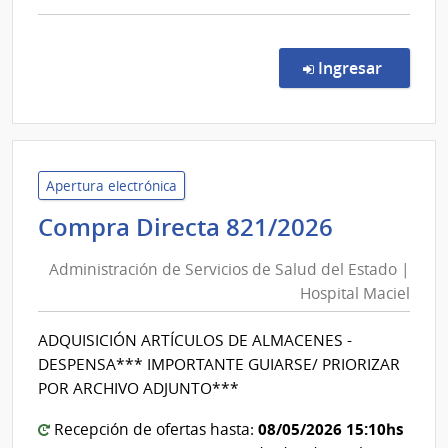
comp
Comp
Direc
en la co
Ingresar
289/
|
Minis
de
Educ
Apertura electrónica
y
Administ
Compra Directa 821/2026
Cultu
de
|
Administración de Servicios de Salud del Estado |
Servicios
Cana
Hospital Maciel
de
5
Salud
-
ADQUISICIÓN ARTÍCULOS DE ALMACENES -
del
Servi
DESPENSA*** IMPORTANTE GUIARSE/ PRIORIZAR
de
Estado
POR ARCHIVO ADJUNTO***
Telev
|
Naci
08/05/2026 15:10hs
Hospital
Recepción de ofertas hasta: