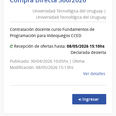
Compra Directa 366/2026
Socia
Tecnológ
|
Universidad Tecnológica del Uruguay |
del
Banc
Universidad Tecnológica del Uruguay
Uruguay
de
|
Previ
Contratación docente curso Fundamentos de
Universi
Socia
Programación para Videojuegos CCED
Tecnológ
del
08/05/2026 15:10hs
Recepción de ofertas hasta:
Uruguay
Declarada desierta
Publicado: 30/04/2026 10:05hs | Última
Modificación: 08/05/2026 15:13hs
de
Ver detalles
la
comp
Comp
Direc
en la c
Ingresar
366/
|