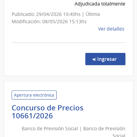
Adjudicada totalmente
Publicado: 29/04/2026 10:40hs | Última
Modificación: 08/05/2026 15:13hs
de
Ver detalles
la
comp
Comp
Direc
en la c
Ingresar
2000
|
Minis
de
Educ
Apertura electrónica
y
Concurso de Precios
Cultu
Banco
10661/2026
|
de
Direc
Banco de Previsión Social | Banco de Previsión
Previsión
de
Social