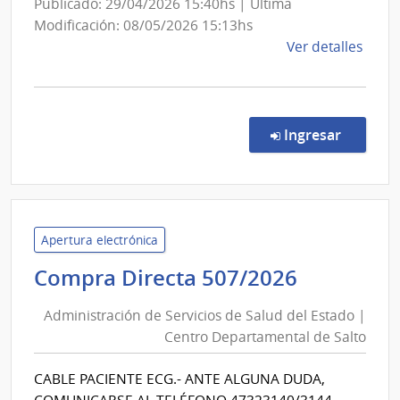
Publicado: 29/04/2026 15:40hs | Última
Modificación: 08/05/2026 15:13hs
de
Ver detalles
la
comp
Conc
de
en la co
Ingresar
Preci
9624
|
Inte
de
Apertura electrónica
Colo
Administ
Compra Directa 507/2026
|
de
Inte
Administración de Servicios de Salud del Estado |
Servicios
de
Centro Departamental de Salto
de
Colo
Salud
CABLE PACIENTE ECG.- ANTE ALGUNA DUDA,
del