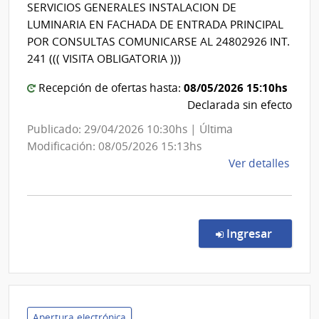
Salud
SERVICIOS GENERALES INSTALACION DE
del
Maci
LUMINARIA EN FACHADA DE ENTRADA PRINCIPAL
Estado
POR CONSULTAS COMUNICARSE AL 24802926 INT.
|
241 ((( VISITA OBLIGATORIA )))
Servici
08/05/2026 15:10hs
Recepción de ofertas hasta:
Nacion
Declarada sin efecto
de
Ortope
Publicado: 29/04/2026 10:30hs | Última
y
Modificación: 08/05/2026 15:13hs
Trauma
de
Ver detalles
la
comp
Comp
Direc
en la co
Ingresar
7047
|
Admin
de
Servi
Apertura electrónica