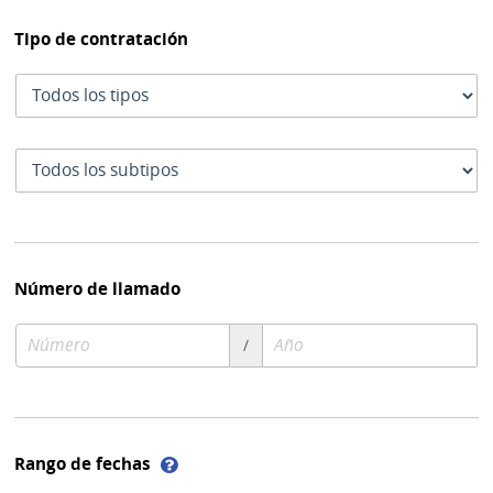
Tipo de contratación
Tipo
de
contratación
Subtipo
de
contratación
Número de llamado
Número
Año
/
de
de
compra
compra
Ayuda
Rango de fechas
sobre