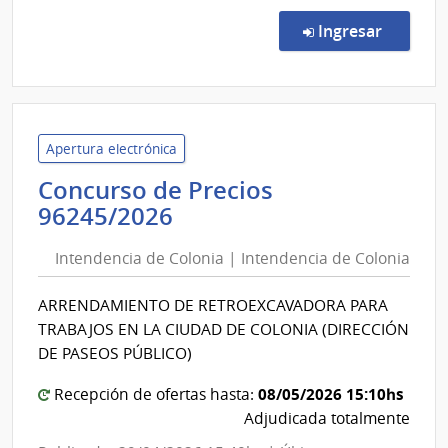
Conc
de
en la co
Ingresar
Preci
1066
|
Banc
de
Apertura electrónica
Previ
Concurso de Precios
Socia
Intendencia
96245/2026
|
de
Banc
Intendencia de Colonia | Intendencia de Colonia
Colonia
de
|
Previ
ARRENDAMIENTO DE RETROEXCAVADORA PARA
Intendencia
Socia
TRABAJOS EN LA CIUDAD DE COLONIA (DIRECCIÓN
de
DE PASEOS PÚBLICO)
Colonia
08/05/2026 15:10hs
Recepción de ofertas hasta:
Adjudicada totalmente