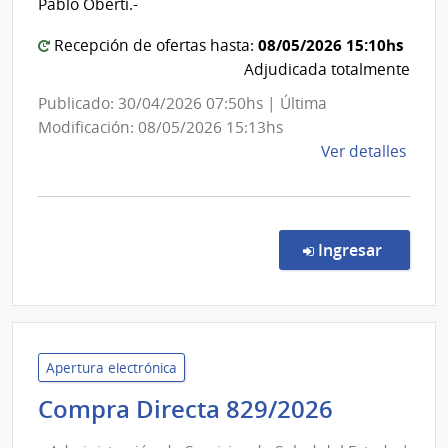
Centro
Pablo Oberti.-
Departa
08/05/2026 15:10hs
Recepción de ofertas hasta:
de
Adjudicada totalmente
Salto
Publicado: 30/04/2026 07:50hs | Última
Modificación: 08/05/2026 15:13hs
de
Ver detalles
la
comp
Comp
Direc
en la co
Ingresar
517/
|
Admin
de
Servi
Apertura electrónica
de
Administ
Compra Directa 829/2026
Salu
de
del