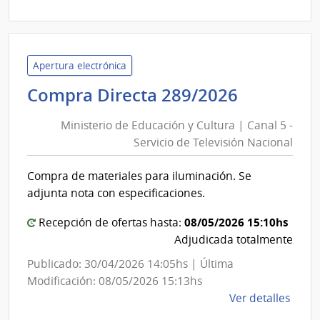
1066
|
Banc
de
Apertura electrónica
Previ
Minister
Compra Directa 289/2026
Socia
de
|
Ministerio de Educación y Cultura | Canal 5 -
Educaci
Banc
Servicio de Televisión Nacional
y
de
Cultura
Previ
Compra de materiales para iluminación. Se
|
Socia
adjunta nota con especificaciones.
Canal
5
08/05/2026 15:10hs
Recepción de ofertas hasta:
-
Adjudicada totalmente
Servicio
Publicado: 30/04/2026 14:05hs | Última
de
Modificación: 08/05/2026 15:13hs
Televisi
de
Ver detalles
Nacional
la