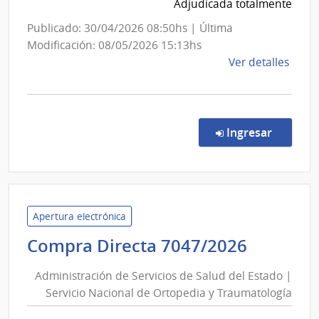
Adjudicada totalmente
Maciel
Publicado: 30/04/2026 08:50hs | Última
Modificación: 08/05/2026 15:13hs
de
Ver detalles
la
comp
Comp
Direc
en la co
Ingresar
821/
|
Admin
de
Servi
Apertura electrónica
de
Adminis
Compra Directa 7047/2026
Salu
de
del
Administración de Servicios de Salud del Estado |
Servici
Esta
Servicio Nacional de Ortopedia y Traumatología
de
|
Hospi